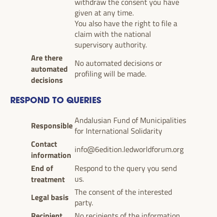
withdraw the consent you have
given at any time.
You also have the right to file a
claim with the national
supervisory authority.
Are there
No automated decisions or
automated
profiling will be made.
decisions
RESPOND TO QUERIES
Andalusian Fund of Municipalities
Responsible
for International Solidarity
Contact
info@6edition.ledworldforum.org
information
End of
Respond to the query you send
treatment
us.
The consent of the interested
Legal basis
party.
Recipient
No recipients of the information