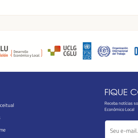
FIQUE 
Receba notícias s
ceitual
Econômico Local
s
mme