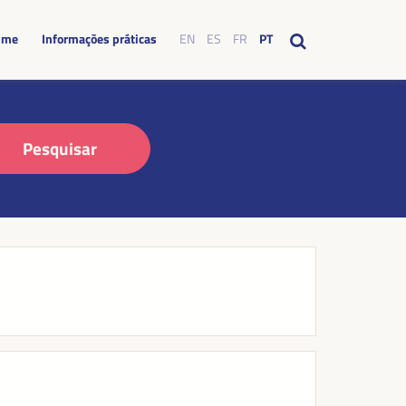
mme
Informações práticas
EN
ES
FR
PT