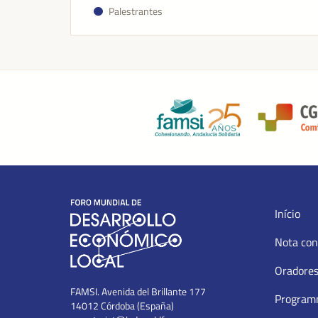
Palestrantes
Início
Nota con
Oradore
FAMSI. Avenida del Brillante 177
Progra
14012 Córdoba (España)