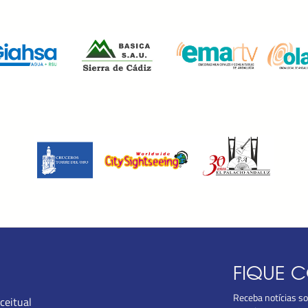
FIQUE 
Receba notícias s
ceitual