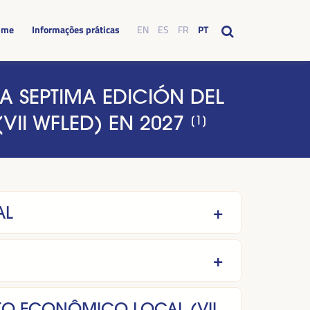
mme
Informações práticas
EN
ES
FR
PT
A SEPTIMA EDICIÓN DEL
II WFLED) EN 2027
[1]
AL
TO ECONÔMICO LOCAL (VII