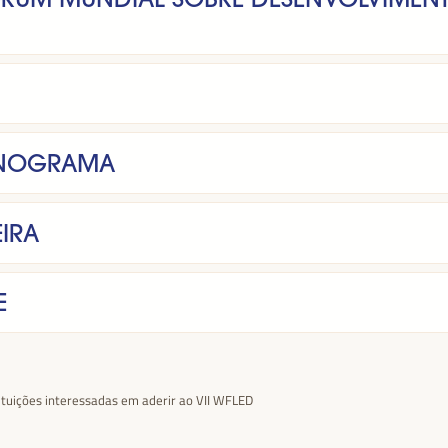
ONOGRAMA
IRA
E
tuições interessadas em aderir ao VII WFLED