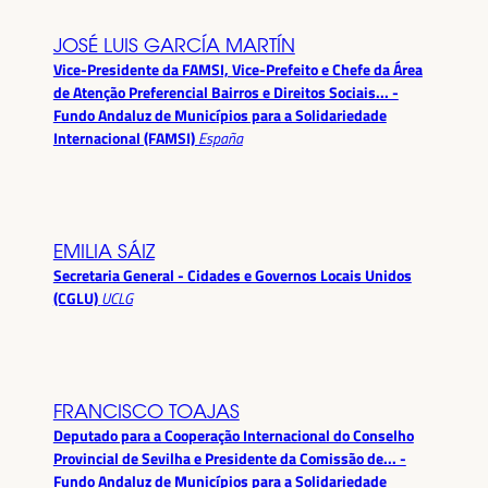
JOSÉ LUIS GARCÍA MARTÍN
Vice-Presidente da FAMSI, Vice-Prefeito e Chefe da Área
de Atenção Preferencial Bairros e Direitos Sociais... -
Fundo Andaluz de Municípios para a Solidariedade
Internacional (FAMSI)
España
EMILIA SÁIZ
Secretaria General - Cidades e Governos Locais Unidos
(CGLU)
UCLG
FRANCISCO TOAJAS
Deputado para a Cooperação Internacional do Conselho
Provincial de Sevilha e Presidente da Comissão de... -
Fundo Andaluz de Municípios para a Solidariedade