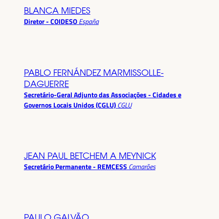
BLANCA MIEDES
Diretor - COIDESO
España
PABLO FERNÁNDEZ MARMISSOLLE-
DAGUERRE
Secretário-Geral Adjunto das Associações - Cidades e
Governos Locais Unidos (CGLU)
CGLU
JEAN PAUL BETCHEM A MEYNICK
Secretário Permanente - REMCESS
Camarões
PAULO GALVÃO