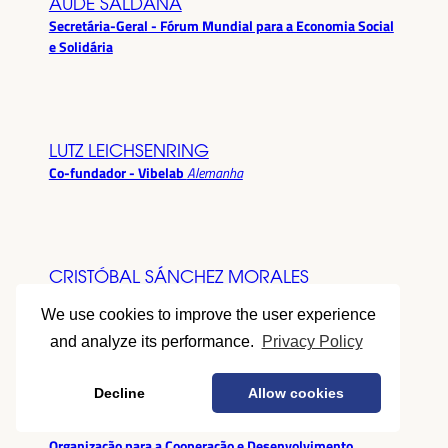
AUDE SALDANA
Secretária-Geral - Fórum Mundial para a Economia Social
e Solidária
LUTZ LEICHSENRING
Co-fundador - Vibelab
Alemanha
CRISTÓBAL SÁNCHEZ MORALES
Vice-conselheiro da Indústria - Junta de Andalucía
España
We use cookies to improve the user experience
and analyze its performance.
Privacy Policy
Decline
Allow cookies
ANNA RUBIN
Gerente do Fórum de Desenvolvimento Local -
Organização para a Cooperação e Desenvolvimento