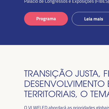
Palácio de Congressos e Exposições (FIBES)
Programa
Leia mais
TRANSIÇÃO JUSTA,
DESENVOLVIMENTO 
TERRITORIAIS, O TE
O VI WFLED abordará as prioridades globais n