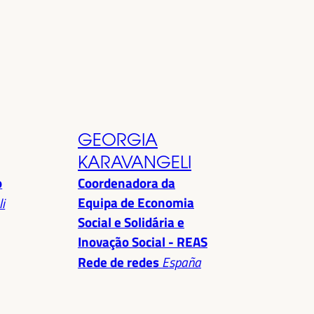
GEORGIA
KARAVANGELI
o
Coordenadora da
Equipa de Economia
i
Social e Solidária e
Inovação Social - REAS
Rede de redes
España