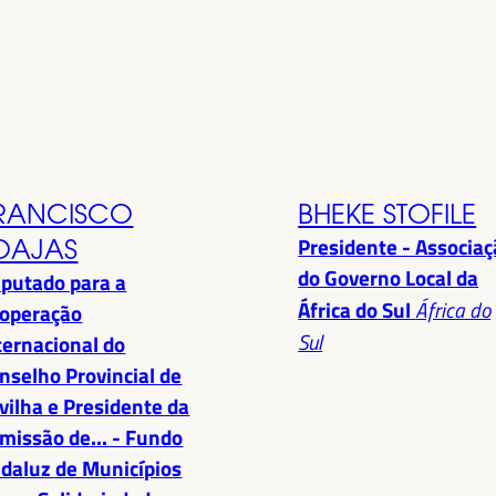
RANCISCO
BHEKE STOFILE
Presidente - Associa
OAJAS
do Governo Local da
putado para a
África do Sul
África do
operação
Sul
ternacional do
nselho Provincial de
vilha e Presidente da
missão de... - Fundo
daluz de Municípios