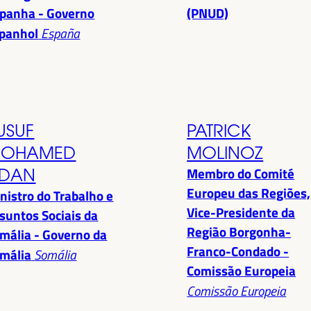
panha - Governo
(PNUD)
panhol
España
USUF
PATRICK
OHAMED
MOLINOZ
Membro do Comité
DAN
Europeu das Regiões,
nistro do Trabalho e
Vice-Presidente da
suntos Sociais da
Região Borgonha-
mália - Governo da
Franco-Condado -
mália
Somália
Comissão Europeia
Comissão Europeia