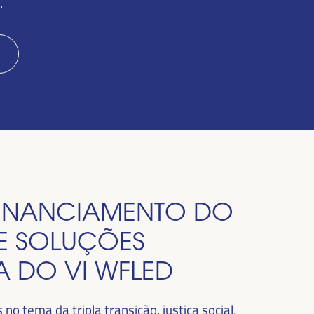
.
 FINANCIAMENTO DO
E SOLUÇÕES
MA DO VI WFLED
o tema da tripla transição, justiça social,