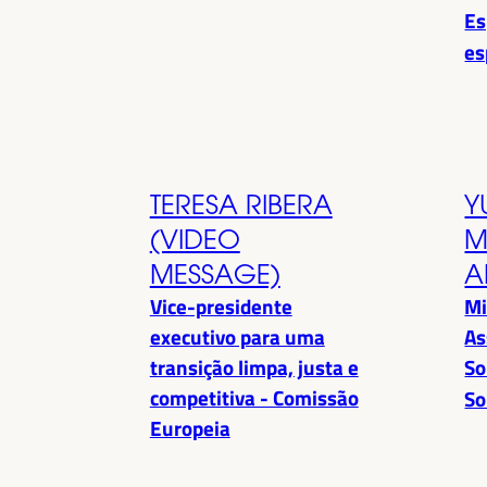
Es
es
TERESA RIBERA
Y
(VIDEO
M
MESSAGE)
A
Vice-presidente
Mi
executivo para uma
As
transição limpa, justa e
So
competitiva - Comissão
So
Europeia