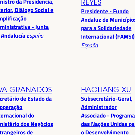
nistro da Presidência,
REYES
terior, Diálogo Social e
Presidente - Fundo
mplificação
Andaluz de Município
ministrativa - Junta
para a Solidariedade
 Andalucía
España
Internacional (FAMSI)
España
VA GRANADOS
HAOLIANG XU
cretário de Estado da
Subsecretário-Geral,
operação
Administrador
ternacional do
Associado - Program
nistério dos Negócios
das Nações Unidas pa
trangeiros de
o Desenvolvimento