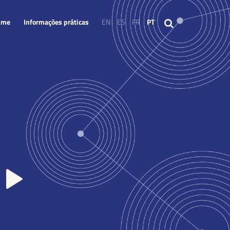
mme
Informações práticas
EN
ES
FR
PT
mme
Informações práticas
EN
ES
FR
PT