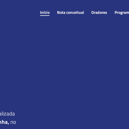
Início
Nota conceitual
Oradores
Progra
Início
Nota conceitual
Oradores
Progra
alizada
anha,
no