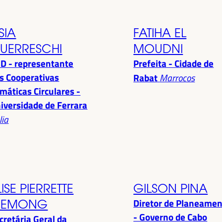
SIA
FATIHA EL
UERRESCHI
MOUDNI
D - representante
Prefeita - Cidade de
s Cooperativas
Rabat
Marrocos
imáticas Circulares -
iversidade de Ferrara
lia
LISE PIERRETTE
GILSON PINA
Diretor de Planeame
EMONG
- Governo de Cabo
cretária Geral da