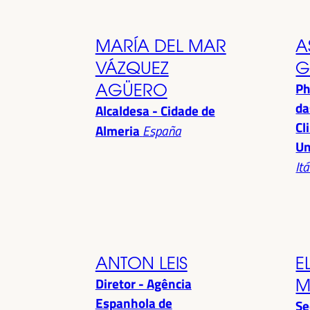
MARÍA DEL MAR
A
VÁZQUEZ
G
Ph
AGÜERO
da
Alcaldesa - Cidade de
Cl
Almeria
España
Un
Itá
ANTON LEIS
E
Diretor - Agência
M
Espanhola de
Se