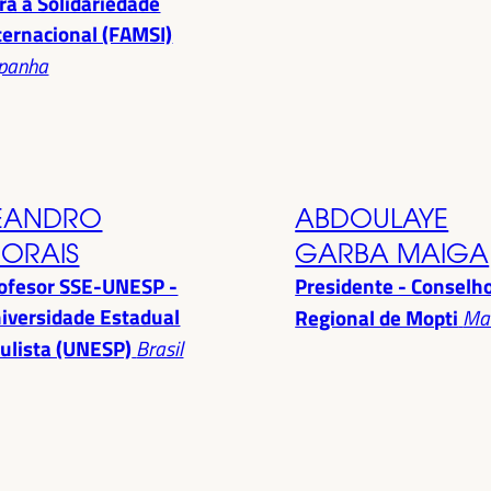
ra a Solidariedade
ternacional (FAMSI)
panha
EANDRO
ABDOULAYE
ORAIS
GARBA MAIGA
ofesor SSE-UNESP -
Presidente - Conselh
iversidade Estadual
Regional de Mopti
Mal
ulista (UNESP)
Brasil