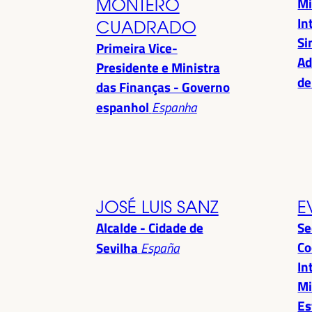
Mi
MONTERO
In
CUADRADO
Si
Primeira Vice-
Ad
Presidente e Ministra
de
das Finanças - Governo
espanhol
Espanha
JOSÉ LUIS SANZ
E
Alcalde - Cidade de
Se
Co
Sevilha
España
In
Mi
Es