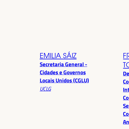
EMILIA SÁIZ
F
Secretaria General -
T
Cidades e Governos
De
Locais Unidos (CGLU)
Co
UCLG
In
Co
Se
Co
An