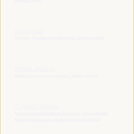
Europa (CMRE)
ISSA KASSIS
Prefeito - Presidente do Município de Rammallah
PEDRO ARROJO
Relator Especial sobre a água - Nações Unidas
CLAUDIO TOMASI
Representante Residente Argentina - Programa das
Nações Unidas para o Desenvolvimento (PNUD)