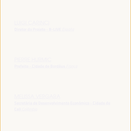
LUIGI CARINCI
Diretor do Projeto - B-LIVE
España
PIERRE HURMIC
Prefeito - Cidade de Bordéus
França
MELISSA VERGARA
Secretária de Desenvolvimento Econômico - Cidade de
Cali
Colômbia