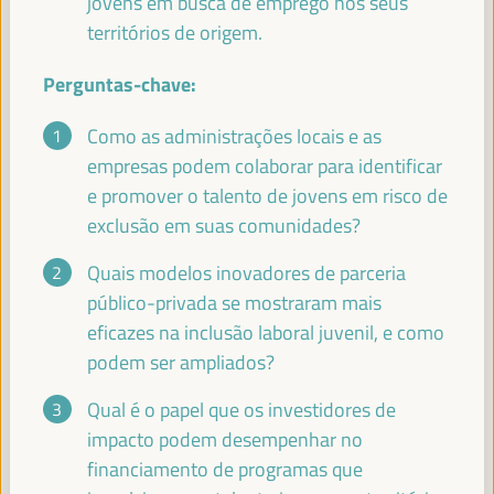
jovens em busca de emprego nos seus
Internacional (FAMSI)
Espanha
territórios de origem.
Perguntas-chave:
BHEKE STOFILE
Como as administrações locais e as
Presidente - Associação do Governo Local da África do Sul
empresas podem colaborar para identificar
África do Sul
e promover o talento de jovens em risco de
exclusão em suas comunidades?
Quais modelos inovadores de parceria
RACHID EL ABDI
público-privada se mostraram mais
Presidente - ORU-Fogar
Marrocos
eficazes na inclusão laboral juvenil, e como
podem ser ampliados?
Qual é o papel que os investidores de
ABABACAR KHALIFA NDAO
impacto podem desempenhar no
Presidente - Conselho Departamental de Dagana
Senegal
financiamento de programas que