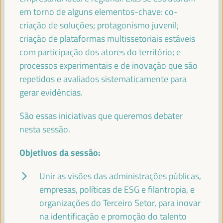
em torno de alguns elementos-chave: co-
TERESA RIBERA (VIDEO MESSAGE)
criação de soluções; protagonismo juvenil;
Vice-presidente executivo para uma transição limpa,
justa e competitiva - Comissão Europeia
criação de plataformas multissetoriais estáveis
com participação dos atores do território; e
processos experimentais e de inovação que são
repetidos e avaliados sistematicamente para
YUSUF MOHAMED ADAN
gerar evidências.
Ministro do Trabalho e Assuntos Sociais da Somália -
Governo da Somália
Somália
São essas iniciativas que queremos debater
nesta sessão.
Objetivos da sessão:
PATRICK MOLINOZ
Membro do Comité Europeu das Regiões, Vice-Presidente
Unir as visões das administrações públicas,
da Região Borgonha-Franco-Condado - Comissão
empresas, políticas de ESG e filantropia, e
Europeia
Comissão Europeia
organizações do Terceiro Setor, para inovar
na identificação e promoção do talento