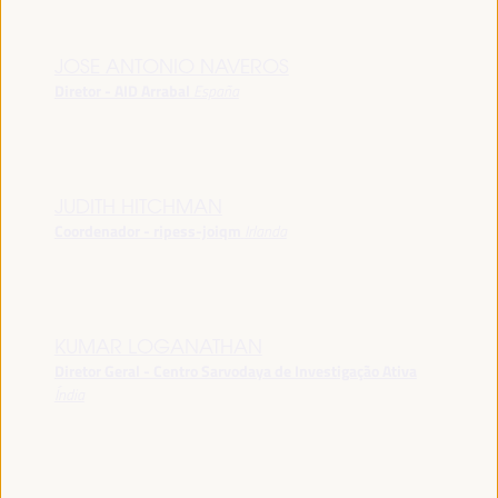
JOSE ANTONIO NAVEROS
Diretor - AID Arrabal
España
JUDITH HITCHMAN
Coordenador - ripess-joiqm
Irlanda
KUMAR LOGANATHAN
Diretor Geral - Centro Sarvodaya de Investigação Ativa
Índia