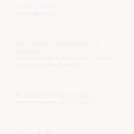
BLANCA MIEDES
Diretor - COIDESO
España
PABLO FERNÁNDEZ MARMISSOLLE-
DAGUERRE
Secretário-Geral Adjunto das Associações - Cidades e
Governos Locais Unidos (CGLU)
CGLU
JEAN PAUL BETCHEM A MEYNICK
Secretário Permanente - REMCESS
Camarões
PAULO GALVÃO