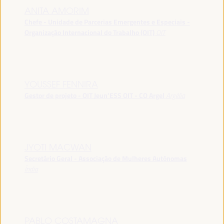
ANITA AMORIM
Chefe - Unidade de Parcerias Emergentes e Especiais -
Organização Internacional do Trabalho (OIT)
OIT
YOUSSEF FENNIRA
Gestor de projeto - OIT Jeun’ESS OIT - CO Argel
Argélia
JYOTI MACWAN
Secretário Geral - Associação de Mulheres Autónomas
Índia
PABLO COSTAMAGNA