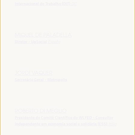
Internacional do Trabalho (OIT)
OIT
MIQUEL DE PALADELLA
Diretor - UpSocial
España
JORDI VAQUER
Secretário Geral - Metropolis
ROBERTO DI MEGLIO
Presidente do Comitê Científico do WLFED - Consultor
independente em economia social e solidária (ESS)
Itália