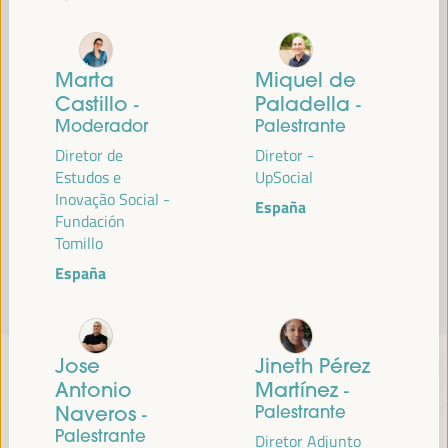
Leia mais
Marta
Miquel de
Castillo
Paladella
-
-
Moderador
Palestrante
Diretor de
Diretor -
Estudos e
UpSocial
Inovação Social -
España
Fundación
Tomillo
España
Jose
Jineth Pérez
Antonio
Martínez
-
Naveros
Palestrante
-
Palestrante
Diretor Adjunto