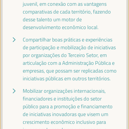
juvenil, em conexão com as vantagens
comparativas de cada território, fazendo
JOSÉ LUIS GARCÍA MARTÍN
Vice-Presidente da FAMSI, Vice-Prefeito e Chefe da Área
desse talento um motor de
de Atenção Preferencial Bairros e Direitos Sociais... -
desenvolvimento econômico local.
Fundo Andaluz de Municípios para a Solidariedade
Internacional (FAMSI)
España
Compartilhar boas práticas e experiências
de participação e mobilização de iniciativas
por organizações do Terceiro Setor, em
articulação com a Administração Pública e
EMILIA SÁIZ
empresas, que possam ser replicadas como
Secretaria General - Cidades e Governos Locais Unidos
iniciativas públicas em outros territórios.
(CGLU)
UCLG
Mobilizar organizações internacionais,
financiadores e instituições do setor
público para a promoção e financiamento
FRANCISCO TOAJAS
de iniciativas inovadoras que visem um
Deputado para a Cooperação Internacional do Conselho
Provincial de Sevilha e Presidente da Comissão de... -
crescimento econômico inclusivo para
Fundo Andaluz de Municípios para a Solidariedade