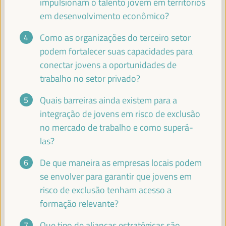
impulsionam o talento jovem em territórios
em desenvolvimento econômico?
LEANDRO MORAIS
Como as organizações do terceiro setor
Profesor SSE-UNESP - Universidade Estadual Paulista
podem fortalecer suas capacidades para
(UNESP)
Brasil
conectar jovens a oportunidades de
trabalho no setor privado?
Quais barreiras ainda existem para a
ABDOULAYE GARBA MAIGA
integração de jovens em risco de exclusão
Presidente - Conselho Regional de Mopti
Mali
no mercado de trabalho e como superá-
las?
De que maneira as empresas locais podem
GEORGIA KARAVANGELI
se envolver para garantir que jovens em
Coordenadora da Equipa de Economia Social e Solidária e
risco de exclusão tenham acesso a
Inovação Social - REAS Rede de redes
España
formação relevante?
Que tipo de alianças estratégicas são