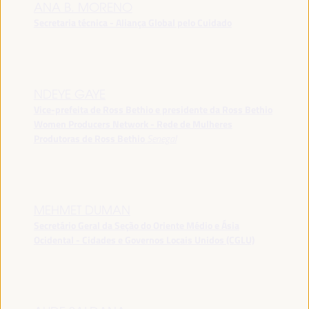
ANA B. MORENO
Secretaria técnica - Aliança Global pelo Cuidado
NDEYE GAYE
Vice-prefeita de Ross Bethio e presidente da Ross Bethio
Women Producers Network - Rede de Mulheres
Produtoras de Ross Bethio
Senegal
MEHMET DUMAN
Secretário Geral da Seção do Oriente Médio e Ásia
Ocidental - Cidades e Governos Locais Unidos (CGLU)