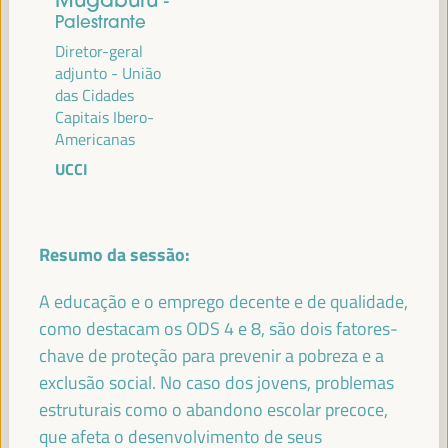
-
Palestrante
Diretor-geral
adjunto - União
das Cidades
PALESTRANTES
Capitais Ibero-
Americanas
UCCI
MARÍA JESÚS MONTERO CUADRADO
Primeira Vice-Presidente e Ministra das Finanças -
Governo espanhol
Espanha
Resumo da sessão:
A educação e o emprego decente e de qualidade,
ANTONIO SANZ
como destacam os ODS 4 e 8, são dois fatores-
Ministro da Presidência, Interior, Diálogo Social e
chave de proteção para prevenir a pobreza e a
Simplificação Administrativa - Junta de Andalucía
España
exclusão social. No caso dos jovens, problemas
estruturais como o abandono escolar precoce,
que afeta o desenvolvimento de seus