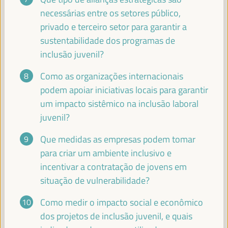
necessárias entre os setores público,
MARÍA DEL MAR VÁZQUEZ AGÜERO
privado e terceiro setor para garantir a
Alcaldesa - Cidade de Almeria
España
sustentabilidade dos programas de
inclusão juvenil?
Como as organizações internacionais
ASIA GUERRESCHI
podem apoiar iniciativas locais para garantir
PhD - representante das Cooperativas Climáticas
um impacto sistêmico na inclusão laboral
Circulares - Universidade de Ferrara
Itália
juvenil?
Que medidas as empresas podem tomar
para criar um ambiente inclusivo e
FATIHA EL MOUDNI
incentivar a contratação de jovens em
Prefeita - Cidade de Rabat
Marrocos
situação de vulnerabilidade?
Como medir o impacto social e econômico
dos projetos de inclusão juvenil, e quais
ESMERALDA GARCIA