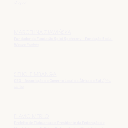
Uruguai
MARCELINA ZJAWIŃSKA
Fundador da Fundação Splot Społeczny - Fundação Social
Weave
Polônia
SITHOLE MBANGA
CEO - Associação do Governo Local da África do Sul
África
do Sul
FLAVIO MERLO
Prefeito de Tiahuanaco e Presidente da Federação de