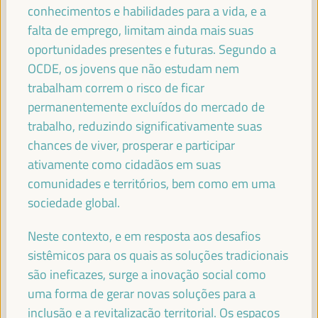
conhecimentos e habilidades para a vida, e a
FRANCISCO REYES
Presidente - Fundo Andaluz de Municípios para a
falta de emprego, limitam ainda mais suas
Solidariedade Internacional (FAMSI)
España
oportunidades presentes e futuras. Segundo a
OCDE, os jovens que não estudam nem
trabalham correm o risco de ficar
permanentemente excluídos do mercado de
FRANCISCO JAVIER FERNÁNDEZ DE LOS
trabalho, reduzindo significativamente suas
RÍOS TORRES
chances de viver, prosperar e participar
Presidente - Conselho Provincial de Sevilha
España
ativamente como cidadãos em suas
comunidades e territórios, bem como em uma
sociedade global.
JOSÉ LUIS SANZ
Neste contexto, e em resposta aos desafios
Alcalde - Cidade de Sevilha
España
sistêmicos para os quais as soluções tradicionais
são ineficazes, surge a inovação social como
uma forma de gerar novas soluções para a
inclusão e a revitalização territorial. Os espaços
EVA GRANADOS