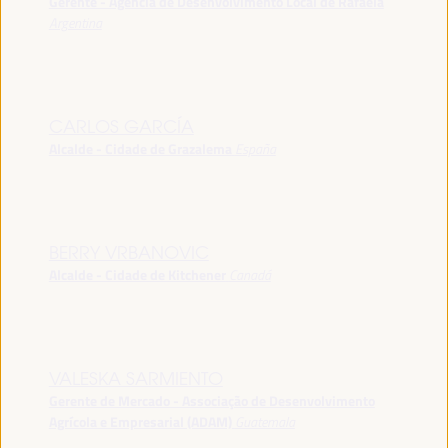
Gerente - Agência de Desenvolvimento Local de Rafaela
Argentina
CARLOS GARCÍA
Alcalde - Cidade de Grazalema
España
BERRY VRBANOVIC
Alcalde - Cidade de Kitchener
Canadá
VALESKA SARMIENTO
Gerente de Mercado - Associação de Desenvolvimento
Agrícola e Empresarial (ADAM)
Guatemala