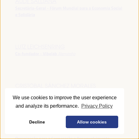
AUDE SALDANA
Secretária-Geral - Fórum Mundial para a Economia Social
e Solidária
LUTZ LEICHSENRING
Co-fundador - Vibelab
Alemanha
CRISTÓBAL SÁNCHEZ MORALES
Vice-conselheiro da Indústria - Junta de Andalucía
España
We use cookies to improve the user experience
and analyze its performance.
Privacy Policy
Decline
Allow cookies
ANNA RUBIN
Gerente do Fórum de Desenvolvimento Local -
Organização para a Cooperação e Desenvolvimento