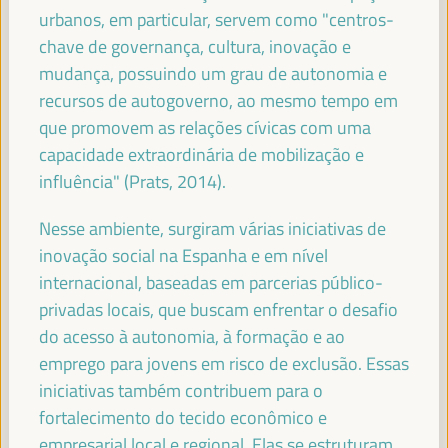
Secretário de Estado da Cooperação Internacional do
urbanos, em particular, servem como "centros-
Ministério dos Negócios Estrangeiros de Espanha -
chave de governança, cultura, inovação e
Governo espanhol
España
mudança, possuindo um grau de autonomia e
recursos de autogoverno, ao mesmo tempo em
que promovem as relações cívicas com uma
capacidade extraordinária de mobilização e
HAOLIANG XU
influência" (Prats, 2014).
Subsecretário-Geral, Administrador Associado -
Programa das Nações Unidas para o Desenvolvimento
(PNUD)
Nesse ambiente, surgiram várias iniciativas de
inovação social na Espanha e em nível
internacional, baseadas em parcerias público-
privadas locais, que buscam enfrentar o desafio
JAN VAN ZANEN
do acesso à autonomia, à formação e ao
Presidente da CGLU e Prefeito de Haia - Cidades e
emprego para jovens em risco de exclusão. Essas
Governos Locais Unidos (CGLU)
iniciativas também contribuem para o
fortalecimento do tecido econômico e
empresarial local e regional. Elas se estruturam