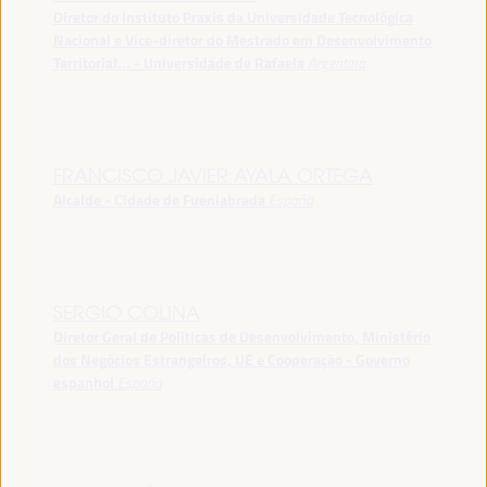
Diretor do Instituto Praxis da Universidade Tecnológica
Nacional e Vice-diretor do Mestrado em Desenvolvimento
Territorial... - Universidade de Rafaela
Argentina
FRANCISCO JAVIER AYALA ORTEGA
Alcalde - Cidade de Fuenlabrada
España
SERGIO COLINA
Diretor Geral de Políticas de Desenvolvimento, Ministério
dos Negócios Estrangeiros, UE e Cooperação - Governo
espanhol
España