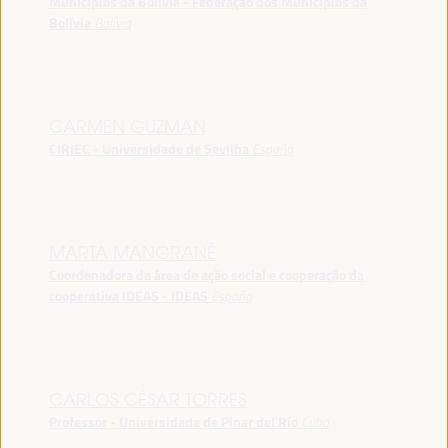
Municípios da Bolívia - Federação dos Municípios da
Bolívia
Bolívia
CARMEN GUZMAN
CIRIEC - Universidade de Sevilha
España
MARTA MANGRANÉ
Coordenadora da área de ação social e cooperação da
cooperativa IDEAS - IDEAS
España
CARLOS CÉSAR TORRES
Professor - Universidade de Pinar del Río
Cuba