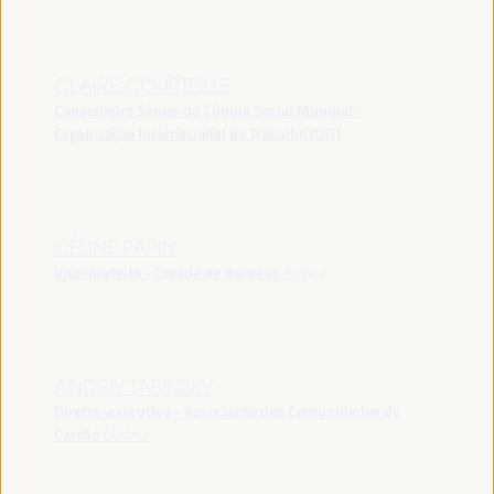
CLAIRE COURTEILLE
Conselheiro Sênior da Cúpula Social Mundial -
Organização Internacional do Trabalho (OIT)
CÉLINE PAPIN
Vice-prefeito - Cidade de Bordéus
França
ANDRIY TABINSKY
Diretor-executivo - Associação das Comunidades do
Carvão
Ucrânia