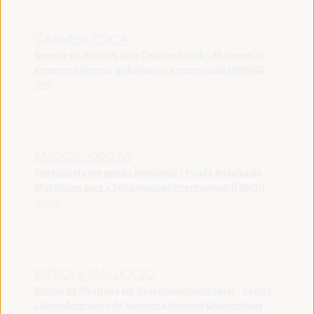
CARMEN ROCA
Gerente de Projetos para Cidades Focais - Mulheres no
emprego informal: globalização e organização (WIEGO)
Peru
MARCEL ORGAZ
Especialista em gestão ambiental - Fundo Andaluz de
Municípios para a Solidariedade Internacional (FAMSI)
Bolívia
ENRIQUE GALLICCIO
Diretor do Mestrado em Desenvolvimento Local - Centro
Latino-Americano de Economia Humana Universidade