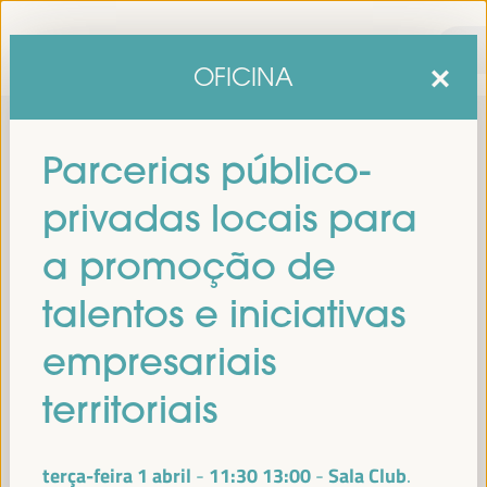
OFICINA
Parcerias público-
privadas locais para
a promoção de
talentos e iniciativas
sexta edição do Fórum Mundial para o Desenvolvimento
A
empresariais
Económico Local
1 a 4 de abril de 2025 em
será realizada de
Sevilha, Espanha,
no Palácio de Congressos e Exposições (FIBES).
territoriais
Programa
terça-feira 1 abril
11:30
13:00
Sala Club
-