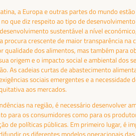
nistro da Presidência,
REYES
terior, Diálogo Social e
atina, a Europa e outras partes do mundo estão 
Presidente - Fundo
mplificação
Andaluz de Município
s no que diz respeito ao tipo de desenvolvimento
ministrativa - Junta
para a Solidariedade
o desenvolvimento sustentável a nível económico,
 Andalucía
España
Internacional (FAMSI)
 procura crescente de maior transparência na c
España
or qualidade dos alimentos, mas também para o
ua origem e o impacto social e ambiental dos s
o. As cadeias curtas de abastecimento alimenta
 exigências sociais emergentes e a necessidade 
quitativa aos mercados.
VA GRANADOS
HAOLIANG XU
cretário de Estado da
Subsecretário-Geral,
endências na região, é necessário desenvolver a
operação
Administrador
tanto para os consumidores como para os produt
ternacional do
Associado - Program
ão de políticas públicas. Em primeiro lugar, é imp
nistério dos Negócios
das Nações Unidas pa
trangeiros de
o Desenvolvimento
 e difundir os diferentes modelos operacionais das