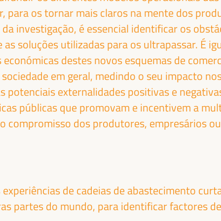
panha - Governo
(PNUD)
, para os tornar mais claros na mente dos prod
panhol
España
a investigação, é essencial identificar os obst
e as soluções utilizadas para os ultrapassar. É i
s económicas destes novos esquemas de comerci
 sociedade em geral, medindo o seu impacto no
 potenciais externalidades positivas e negativas
USUF
PATRICK
ticas públicas que promovam e incentivem a mult
OHAMED
MOLINOZ
ue o compromisso dos produtores, empresários o
Membro do Comité
DAN
Europeu das Regiões,
nistro do Trabalho e
Vice-Presidente da
suntos Sociais da
Região Borgonha-
mália - Governo da
Franco-Condado -
mália
Somália
experiências de cadeias de abastecimento curta
Comissão Europeia
as partes do mundo, para identificar factores de
Comissão Europeia