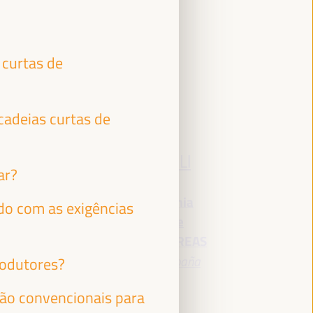
 curtas de
adeias curtas de
GEORGIA
KARAVANGELI
ar?
o
Coordenadora da
Equipa de Economia
i
rdo com as exigências
Social e Solidária e
Inovação Social - REAS
Rede de redes
España
rodutores?
ão convencionais para