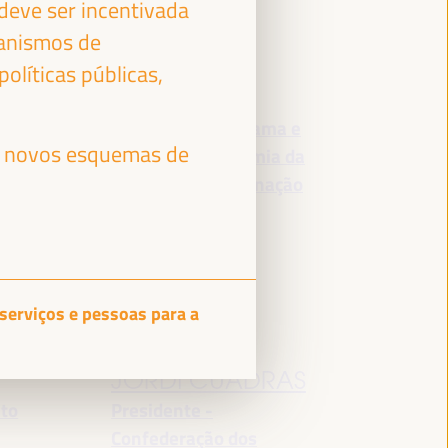
deve ser incentivada
canismos de
ESMERALDA
olíticas públicas,
GARCIA
Gerente de Programa e
os novos esquemas de
Instrutor - Academia da
Haia para a governação
local
España
 serviços e pessoas para a
JORDI CUADRAS
nto
Presidente -
Confederação dos