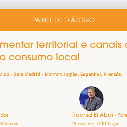
Início
Nota conceitual
Oradores
Progra
PAINEL DE DIÁLOGO
Início
Nota conceitual
Oradores
Progra
entar territorial e canais 
o consumo local
7:00
Sala Madrid
Inglês, Espanhol, Francês
Idiomas:
alizada
Rachid El Abdi
ador
- Pal
anha,
no
tilaterais -
Presidente - ORU-Fogar