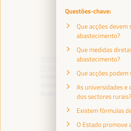
pa
In
Questões-chave:
Es
Que acções devem se
abastecimento?
Que medidas direta
ABABACAR
L
abastecimento?
KHALIFA NDAO
M
Que acções podem s
Presidente - Conselho
Pr
Departamental de
Un
As universidades e 
Dagana
Senegal
Pa
dos sectores rurais
Existem fórmulas d
O Estado promove a