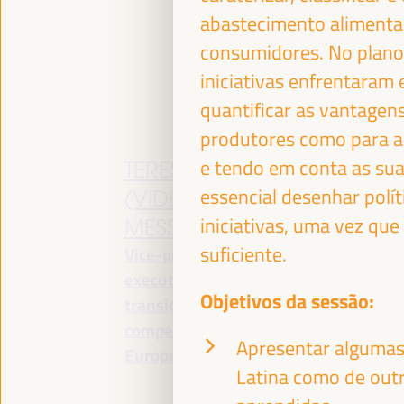
Es
abastecimento alimentar
es
consumidores. No plano d
iniciativas enfrentaram 
quantificar as vantagen
produtores como para a
e tendo em conta as suas
TERESA RIBERA
Y
essencial desenhar polí
(VIDEO
M
iniciativas, uma vez q
MESSAGE)
A
suficiente.
Vice-presidente
Mi
executivo para uma
As
Objetivos da sessão:
transição limpa, justa e
So
competitiva - Comissão
So
Apresentar algumas 
Europeia
Latina como de outr