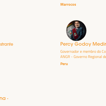
.
Marrocos
Percy Godoy Med
estrante
Governador e membro do Con
ANGR - Governo Regional d
Peru
 FINANCIAMENTO DO
E SOLUÇÕES
MA DO VI WFLED
ina
-
o tema da tripla transição, justiça social,