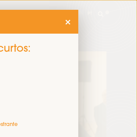
mme
Informações práticas
EN
ES
FR
PT
mme
Informações práticas
EN
ES
FR
PT
curtos:
estrante