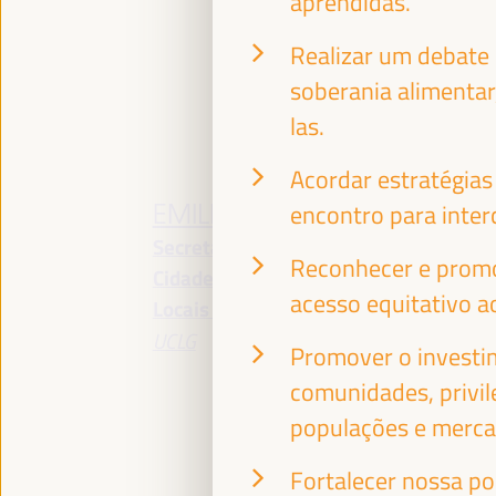
aprendidas.
Realizar um debate
soberania alimentar
las.
Acordar estratégias
EMILIA SÁIZ
F
encontro para inter
Secretaria General -
T
Reconhecer e promo
Cidades e Governos
De
acesso equitativo a
Locais Unidos (CGLU)
Co
UCLG
In
Promover o investim
Co
comunidades, privil
Se
populações e mercad
Co
An
Fortalecer nossa po