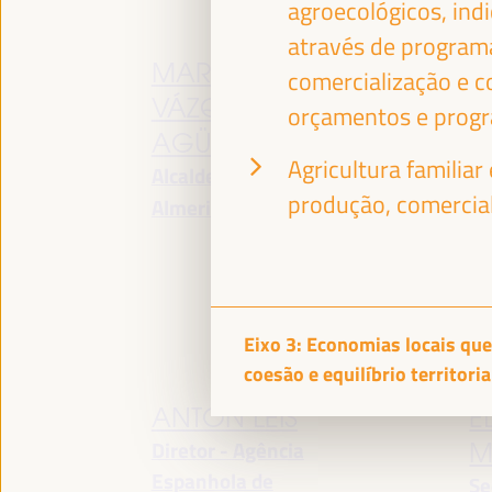
agroecológicos, ind
através de programa
MARÍA DEL MAR
A
comercialização e c
VÁZQUEZ
G
orçamentos e prog
Ph
AGÜERO
Agricultura familia
da
Alcaldesa - Cidade de
Cl
produção, comercial
Almeria
España
Un
Itá
Eixo 3: Economias locais que
coesão e equilíbrio territoria
ANTON LEIS
E
Diretor - Agência
M
Espanhola de
Se