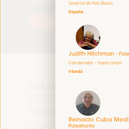
Palácio de Congressos e Exposições (FIBES)
Governo do País Basco
España
Programa
Leia mais
Judith Hitchman
- Pal
Coordenador - ripess-joiqm
Irlanda
TRANSIÇÃO JUSTA,
DESENVOLVIMENTO 
TERRITORIAIS, O TE
Reinaldo Cuba Med
Palestrante
O VI WFLED abordará as prioridades globais n