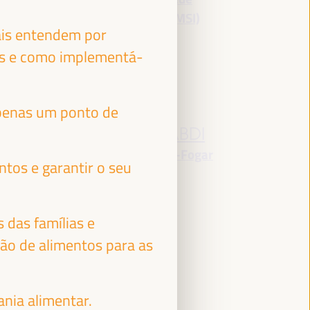
Internacional (FAMSI)
ais entendem por
España
das e como implementá-
 apenas um ponto de
RACHID EL ABDI
ção
Presidente - ORU-Fogar
tos e garantir o seu
Marrocos
 das famílias e
ção de alimentos para as
ania alimentar.