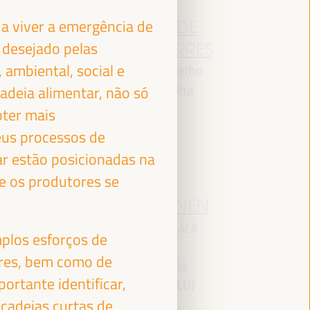
JAVIER
a viver a emergência de
FERNÁNDEZ DE
s
 desejado pelas
LOS RÍOS TORRES
 ambiental, social e
Presidente - Conselho
Provincial de Sevilha
adeia alimentar, não só
España
bter mais
eus processos de
r estão posicionadas na
de os produtores se
JAN VAN ZANEN
Presidente da CGLU e
mplos esforços de
Prefeito de Haia -
ores, bem como de
a
Cidades e Governos
ortante identificar,
ra
Locais Unidos (CGLU)
 cadeias curtas de