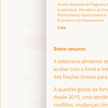
Diretor Nacional do Programa 
formação para o emprego no território, gest
Sustentável, Ministério da Ec
do setor privado e da economia social e sol
Planejamento Governamental -
abordagem de uma nova economia que “cuida
Economia e do Planeamento
políticas globais, nacionais e descentralizad
Cuba
Leia a nota conceitual
Breve resumo:
A soberania alimentar e
acabar com a fome e mel
das Nações Unidas para 
PALESTRANTES
A questão global da fo
desde 2015, uma tendên
MARÍA JESÚS
A
conflitos, mudanças cli