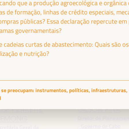
icando que a produção agroecológica e orgânica 
s de formação, linhas de crédito especiais, me
SIA
FATIHA EL
ompras públicas? Essa declaração repercute em p
UERRESCHI
MOUDNI
ramas governamentais?
D - representante
Prefeita - Cidade de
r e cadeias curtas de abastecimento: Quais são 
s Cooperativas
Rabat
Marrocos
imáticas Circulares -
ização e nutrição?
iversidade de Ferrara
lia
 se preocupam: instrumentos, políticas, infraestruturas,
l
LISE PIERRETTE
GILSON PINA
Diretor de Planeame
EMONG
- Governo de Cabo
cretária Geral da