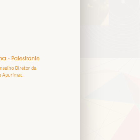
ina
- Palestrante
selho Diretor da
e Apurímac