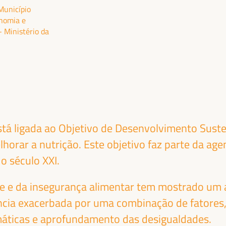
Município
ão pública, parcerias público-privadas e o papel
onomia e
idária, emprego e trabalho decente e a
 Ministério da
” do território, bem como alianças multiníveis,
as (regionais-locais).
stá ligada ao Objetivo de Desenvolvimento Suste
horar a nutrição. Este objetivo faz parte da a
o século XXI.
me e da insegurança alimentar tem mostrado um
cia exacerbada por uma combinação de fatores,
NTONIO SANZ
FRANCISCO
máticas e aprofundamento das desigualdades.