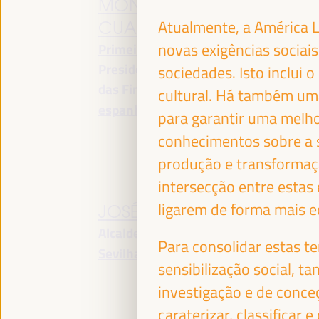
Mi
MONTERO
In
Atualmente, a América L
CUADRADO
Si
novas exigências sociai
Primeira Vice-
Ad
Presidente e Ministra
sociedades. Isto inclui 
de
das Finanças - Governo
cultural. Há também uma
espanhol
Espanha
para garantir uma melh
conhecimentos sobre a s
produção e transformaçã
intersecção entre estas
ligarem de forma mais e
JOSÉ LUIS SANZ
E
Alcalde - Cidade de
Se
Para consolidar estas t
Co
Sevilha
España
sensibilização social, 
In
investigação e de conceç
Mi
Es
caraterizar, classificar