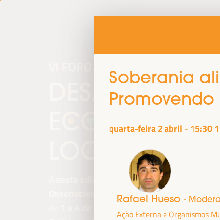
Soberania alim
Promovendo 
quarta-feira 2 abril
15:30
1
-
A
sexta edição do Fórum Mundial para o
Desenvolvimento Económico Local
será re
Rafael Hueso
- Moder
de
1 a 4 de abril de 2025 em Sevilha, Esp
Ação Externa e Organismos Mul