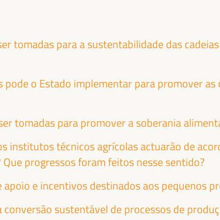
ra a Solidariedade
ternacional (FAMSI)
panha
r tomadas para a sustentabilidade das cadeias
s pode o Estado implementar para promover as c
EANDRO
ABDOULAYE
ORAIS
GARBA MAIGA
er tomadas para promover a soberania aliment
ofesor SSE-UNESP -
Presidente - Conselh
iversidade Estadual
Regional de Mopti
Mal
os institutos técnicos agrícolas actuarão de aco
ulista (UNESP)
Brasil
? Que progressos foram feitos nesse sentido?
e apoio e incentivos destinados aos pequenos p
 conversão sustentável de processos de produç