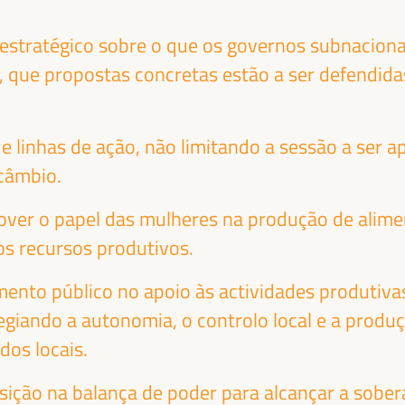
 estratégico sobre o que os governos subnacion
, que propostas concretas estão a ser defendi
 e linhas de ação, não limitando a sessão a ser
RANCISCO
BHEKE STOFILE
câmbio.
Presidente - Associa
OAJAS
ver o papel das mulheres na produção de alimen
do Governo Local da
putado para a
os recursos produtivos.
África do Sul
África do
operação
Sul
ternacional do
ento público no apoio às actividades produtivas
nselho Provincial de
egiando a autonomia, o controlo local e a produ
vilha e Presidente da
os locais.
missão de... - Fundo
daluz de Municípios
sição na balança de poder para alcançar a sober