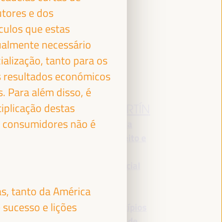
utores e dos
áculos que estas
gualmente necessário
alização, tanto para os
s resultados económicos
. Para além disso, é
JOSÉ LUIS
iplicação destas
GARCÍA MARTÍN
u consumidores não é
Vice-Presidente da
FAMSI, Vice-Prefeito e
Chefe da Área de
Atenção Preferencial
Bairros e Direitos
s, tanto da América
Sociais... - Fundo
 sucesso e lições
Andaluz de Municípios
para a Solidariedade