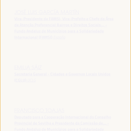
JOSÉ LUIS GARCÍA MARTÍN
Vice-Presidente da FAMSI, Vice-Prefeito e Chefe da Área
de Atenção Preferencial Bairros e Direitos Sociais... -
Fundo Andaluz de Municípios para a Solidariedade
Internacional (FAMSI)
España
EMILIA SÁIZ
Secretaria General - Cidades e Governos Locais Unidos
(CGLU)
UCLG
FRANCISCO TOAJAS
Deputado para a Cooperação Internacional do Conselho
Provincial de Sevilha e Presidente da Comissão de... -
Fundo Andaluz de Municípios para a Solidariedade