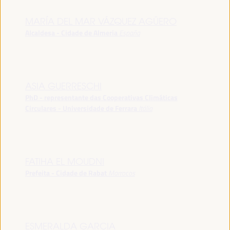
MARÍA DEL MAR VÁZQUEZ AGÜERO
Alcaldesa - Cidade de Almeria
España
ASIA GUERRESCHI
PhD - representante das Cooperativas Climáticas
Circulares - Universidade de Ferrara
Itália
FATIHA EL MOUDNI
Prefeita - Cidade de Rabat
Marrocos
ESMERALDA GARCIA