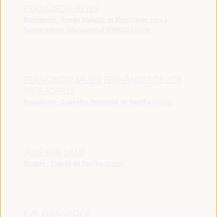
FRANCISCO REYES
Presidente - Fundo Andaluz de Municípios para a
Solidariedade Internacional (FAMSI)
España
FRANCISCO JAVIER FERNÁNDEZ DE LOS
RÍOS TORRES
Presidente - Conselho Provincial de Sevilha
España
JOSÉ LUIS SANZ
Alcalde - Cidade de Sevilha
España
EVA GRANADOS