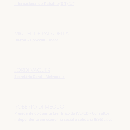
Internacional do Trabalho (OIT)
OIT
MIQUEL DE PALADELLA
Diretor - UpSocial
España
JORDI VAQUER
Secretário Geral - Metropolis
ROBERTO DI MEGLIO
Presidente do Comitê Científico do WLFED - Consultor
independente em economia social e solidária (ESS)
Itália