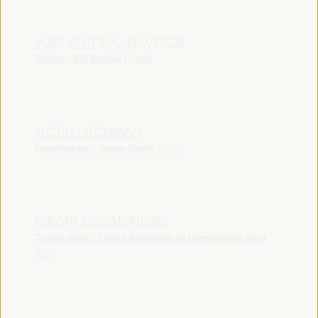
JOSE ANTONIO NAVEROS
Diretor - AID Arrabal
España
JUDITH HITCHMAN
Coordenador - ripess-joiqm
Irlanda
KUMAR LOGANATHAN
Diretor Geral - Centro Sarvodaya de Investigação Ativa
Índia