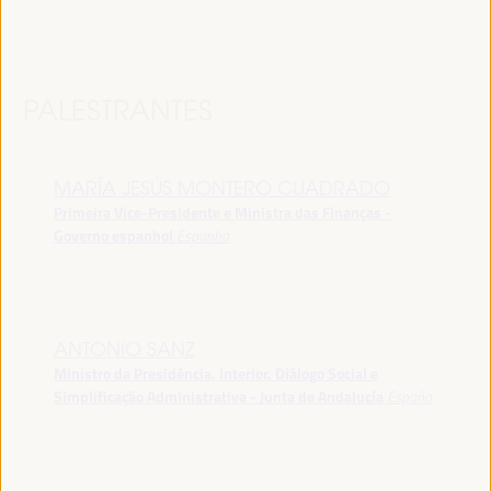
PALESTRANTES
MARÍA JESÚS MONTERO CUADRADO
Primeira Vice-Presidente e Ministra das Finanças -
Governo espanhol
Espanha
ANTONIO SANZ
Ministro da Presidência, Interior, Diálogo Social e
Simplificação Administrativa - Junta de Andalucía
España