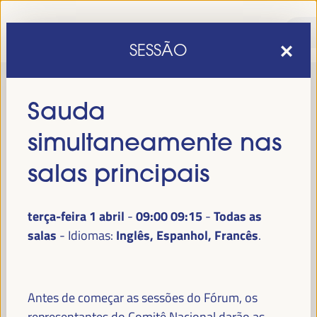
SESSÃO
Sauda
simultaneamente nas
salas principais
terça-feira 1 abril
09:00
09:15
Todas as
-
sexta edição do Fórum Mundial para o Desenvolvimento
A
salas
Inglês, Espanhol, Francês
Idiomas:
Económico Local
1 a 4 de abril de 2025 em
será realizada de
Sevilha, Espanha,
no Palácio de Congressos e Exposições (FIBES).
Programa
Antes de começar as sessões do Fórum, os
representantes do Comitê Nacional darão as