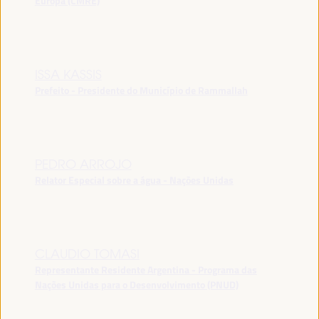
Europa (CMRE)
ISSA KASSIS
Prefeito - Presidente do Município de Rammallah
PEDRO ARROJO
Relator Especial sobre a água - Nações Unidas
CLAUDIO TOMASI
Representante Residente Argentina - Programa das
Nações Unidas para o Desenvolvimento (PNUD)