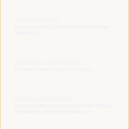
LEANDRO MORAIS
Profesor SSE-UNESP - Universidade Estadual Paulista
(UNESP)
Brasil
ABDOULAYE GARBA MAIGA
Presidente - Conselho Regional de Mopti
Mali
GEORGIA KARAVANGELI
Coordenadora da Equipa de Economia Social e Solidária e
Inovação Social - REAS Rede de redes
España