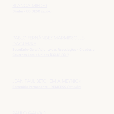
BLANCA MIEDES
Diretor - COIDESO
España
PABLO FERNÁNDEZ MARMISSOLLE-
DAGUERRE
Secretário-Geral Adjunto das Associações - Cidades e
Governos Locais Unidos (CGLU)
CGLU
JEAN PAUL BETCHEM A MEYNICK
Secretário Permanente - REMCESS
Camarões
PAULO GALVÃO