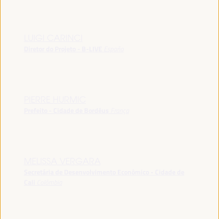
LUIGI CARINCI
Diretor do Projeto - B-LIVE
España
PIERRE HURMIC
Prefeito - Cidade de Bordéus
França
MELISSA VERGARA
Secretária de Desenvolvimento Econômico - Cidade de
Cali
Colômbia