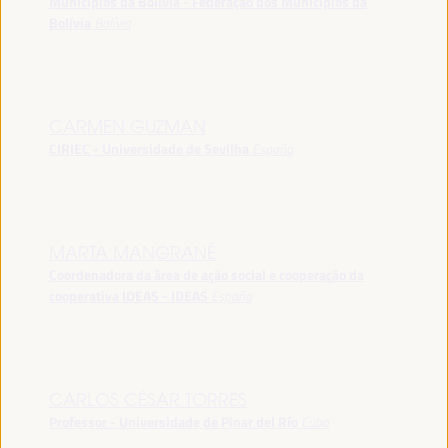
Municípios da Bolívia - Federação dos Municípios da
Bolívia
Bolívia
CARMEN GUZMAN
CIRIEC - Universidade de Sevilha
España
MARTA MANGRANÉ
Coordenadora da área de ação social e cooperação da
cooperativa IDEAS - IDEAS
España
CARLOS CÉSAR TORRES
Professor - Universidade de Pinar del Río
Cuba