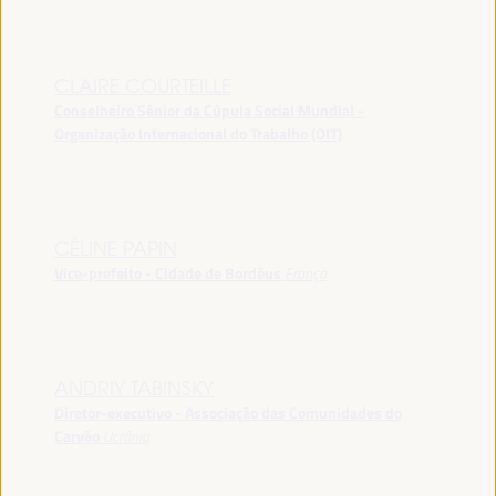
CLAIRE COURTEILLE
Conselheiro Sênior da Cúpula Social Mundial -
Organização Internacional do Trabalho (OIT)
CÉLINE PAPIN
Vice-prefeito - Cidade de Bordéus
França
ANDRIY TABINSKY
Diretor-executivo - Associação das Comunidades do
Carvão
Ucrânia