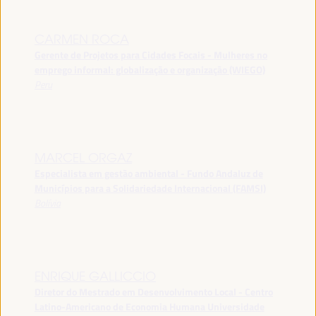
CARMEN ROCA
Gerente de Projetos para Cidades Focais - Mulheres no
emprego informal: globalização e organização (WIEGO)
Peru
MARCEL ORGAZ
Especialista em gestão ambiental - Fundo Andaluz de
Municípios para a Solidariedade Internacional (FAMSI)
Bolívia
ENRIQUE GALLICCIO
Diretor do Mestrado em Desenvolvimento Local - Centro
Latino-Americano de Economia Humana Universidade