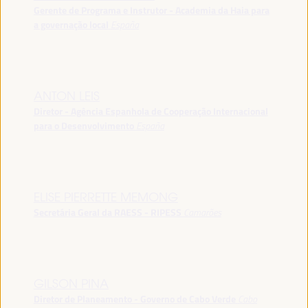
Gerente de Programa e Instrutor - Academia da Haia para
a governação local
España
ANTON LEIS
Diretor - Agência Espanhola de Cooperação Internacional
para o Desenvolvimento
España
ELISE PIERRETTE MEMONG
Secretária Geral da RAESS - RIPESS
Camarões
GILSON PINA
Diretor de Planeamento - Governo de Cabo Verde
Cabo