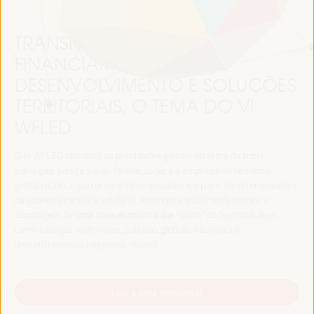
TRANSIÇÃO JUSTA,
FINANCIAMENTO DO
DESENVOLVIMENTO E SOLUÇÕES
TERRITORIAIS, O TEMA DO VI
WFLED
O VI WFLED abordará as prioridades globais no tema da tripla
transição, justiça social, formação para o emprego no território,
gestão pública, parcerias público-privadas e o papel do setor privado e
da economia social e solidária, emprego e trabalho decente e a
abordagem de uma nova economia que “cuida” do território, bem
como alianças multiníveis, políticas globais, nacionais e
descentralizadas (regionais-locais).
Leia a nota conceitual