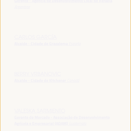
Gerente - Agência de Desenvolvimento Local de Rafaela
Argentina
CARLOS GARCÍA
Alcalde - Cidade de Grazalema
España
BERRY VRBANOVIC
Alcalde - Cidade de Kitchener
Canadá
VALESKA SARMIENTO
Gerente de Mercado - Associação de Desenvolvimento
Agrícola e Empresarial (ADAM)
Guatemala