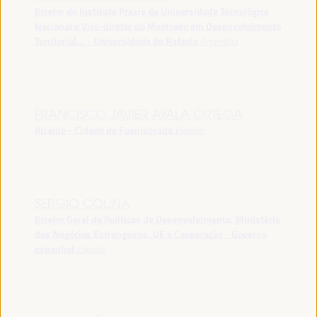
Diretor do Instituto Praxis da Universidade Tecnológica
Nacional e Vice-diretor do Mestrado em Desenvolvimento
Territorial... - Universidade de Rafaela
Argentina
FRANCISCO JAVIER AYALA ORTEGA
Alcalde - Cidade de Fuenlabrada
España
SERGIO COLINA
Diretor Geral de Políticas de Desenvolvimento, Ministério
dos Negócios Estrangeiros, UE e Cooperação - Governo
espanhol
España