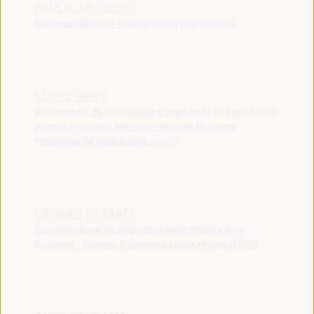
ANA B. MORENO
Secretaria técnica - Aliança Global pelo Cuidado
NDEYE GAYE
Vice-prefeita de Ross Bethio e presidente da Ross Bethio
Women Producers Network - Rede de Mulheres
Produtoras de Ross Bethio
Senegal
MEHMET DUMAN
Secretário Geral da Seção do Oriente Médio e Ásia
Ocidental - Cidades e Governos Locais Unidos (CGLU)