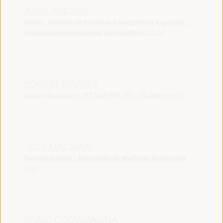
ANITA AMORIM
Chefe - Unidade de Parcerias Emergentes e Especiais -
Organização Internacional do Trabalho (OIT)
OIT
YOUSSEF FENNIRA
Gestor de projeto - OIT Jeun’ESS OIT - CO Argel
Argélia
JYOTI MACWAN
Secretário Geral - Associação de Mulheres Autónomas
Índia
PABLO COSTAMAGNA