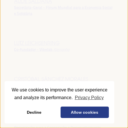
AUDE SALDANA
Secretária-Geral - Fórum Mundial para a Economia Social
e Solidária
LUTZ LEICHSENRING
Co-fundador - Vibelab
Alemanha
CRISTÓBAL SÁNCHEZ MORALES
Vice-conselheiro da Indústria - Junta de Andalucía
España
We use cookies to improve the user experience
and analyze its performance.
Privacy Policy
Decline
Allow cookies
ANNA RUBIN
Gerente do Fórum de Desenvolvimento Local -
Organização para a Cooperação e Desenvolvimento