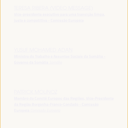
TERESA RIBERA (VIDEO MESSAGE)
Vice-presidente executivo para uma transição limpa,
justa e competitiva - Comissão Europeia
YUSUF MOHAMED ADAN
Ministro do Trabalho e Assuntos Sociais da Somália -
Governo da Somália
Somália
PATRICK MOLINOZ
Membro do Comité Europeu das Regiões, Vice-Presidente
da Região Borgonha-Franco-Condado - Comissão
Europeia
Comissão Europeia