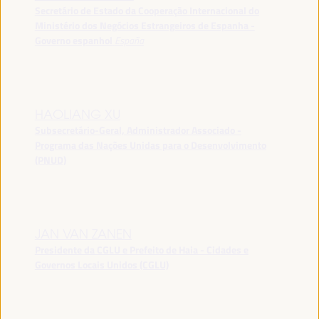
Secretário de Estado da Cooperação Internacional do
Ministério dos Negócios Estrangeiros de Espanha -
Governo espanhol
España
HAOLIANG XU
Subsecretário-Geral, Administrador Associado -
Programa das Nações Unidas para o Desenvolvimento
(PNUD)
JAN VAN ZANEN
Presidente da CGLU e Prefeito de Haia - Cidades e
Governos Locais Unidos (CGLU)