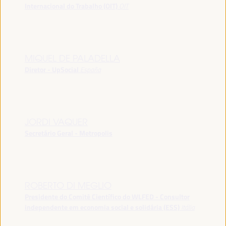
Internacional do Trabalho (OIT)
OIT
MIQUEL DE PALADELLA
Diretor - UpSocial
España
JORDI VAQUER
Secretário Geral - Metropolis
ROBERTO DI MEGLIO
Presidente do Comitê Científico do WLFED - Consultor
independente em economia social e solidária (ESS)
Itália