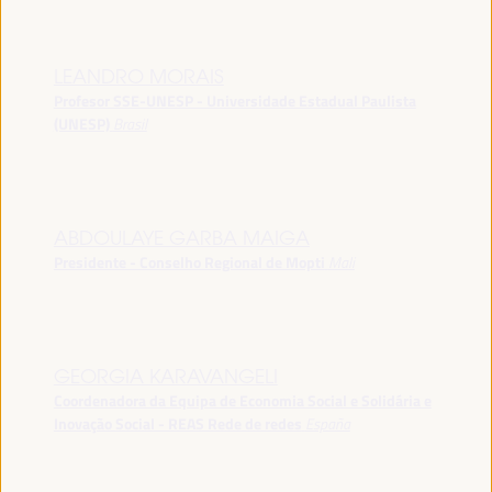
LEANDRO MORAIS
Profesor SSE-UNESP - Universidade Estadual Paulista
(UNESP)
Brasil
ABDOULAYE GARBA MAIGA
Presidente - Conselho Regional de Mopti
Mali
GEORGIA KARAVANGELI
Coordenadora da Equipa de Economia Social e Solidária e
Inovação Social - REAS Rede de redes
España