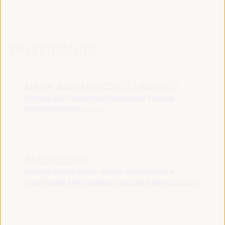
PALESTRANTES
MARÍA JESÚS MONTERO CUADRADO
Primeira Vice-Presidente e Ministra das Finanças -
Governo espanhol
Espanha
ANTONIO SANZ
Ministro da Presidência, Interior, Diálogo Social e
Simplificação Administrativa - Junta de Andalucía
España