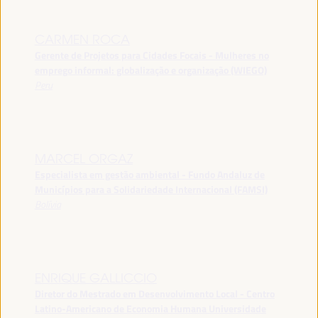
CARMEN ROCA
Gerente de Projetos para Cidades Focais - Mulheres no
emprego informal: globalização e organização (WIEGO)
Peru
MARCEL ORGAZ
Especialista em gestão ambiental - Fundo Andaluz de
Municípios para a Solidariedade Internacional (FAMSI)
Bolívia
ENRIQUE GALLICCIO
Diretor do Mestrado em Desenvolvimento Local - Centro
Latino-Americano de Economia Humana Universidade