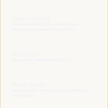
CLAIRE COURTEILLE
Conselheiro Sênior da Cúpula Social Mundial -
Organização Internacional do Trabalho (OIT)
CÉLINE PAPIN
Vice-prefeito - Cidade de Bordéus
França
ANDRIY TABINSKY
Diretor-executivo - Associação das Comunidades do
Carvão
Ucrânia