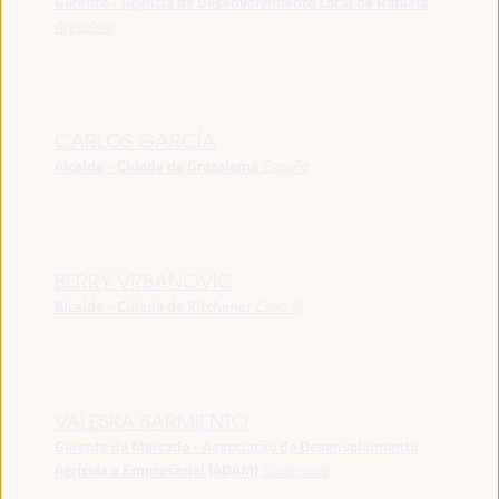
Gerente - Agência de Desenvolvimento Local de Rafaela
Argentina
CARLOS GARCÍA
Alcalde - Cidade de Grazalema
España
BERRY VRBANOVIC
Alcalde - Cidade de Kitchener
Canadá
VALESKA SARMIENTO
Gerente de Mercado - Associação de Desenvolvimento
Agrícola e Empresarial (ADAM)
Guatemala