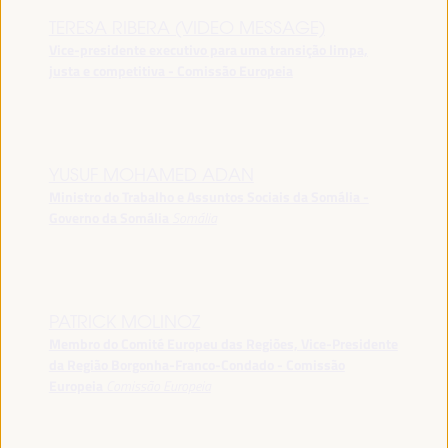
TERESA RIBERA (VIDEO MESSAGE)
Vice-presidente executivo para uma transição limpa,
justa e competitiva - Comissão Europeia
YUSUF MOHAMED ADAN
Ministro do Trabalho e Assuntos Sociais da Somália -
Governo da Somália
Somália
PATRICK MOLINOZ
Membro do Comité Europeu das Regiões, Vice-Presidente
da Região Borgonha-Franco-Condado - Comissão
Europeia
Comissão Europeia