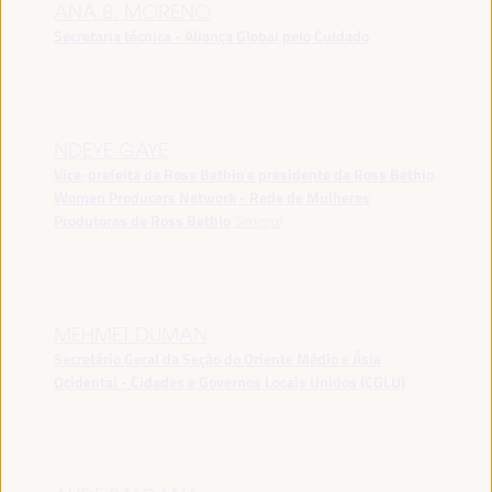
ANA B. MORENO
Secretaria técnica - Aliança Global pelo Cuidado
NDEYE GAYE
Vice-prefeita de Ross Bethio e presidente da Ross Bethio
Women Producers Network - Rede de Mulheres
Produtoras de Ross Bethio
Senegal
MEHMET DUMAN
Secretário Geral da Seção do Oriente Médio e Ásia
Ocidental - Cidades e Governos Locais Unidos (CGLU)