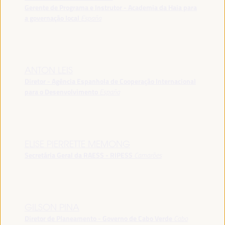
Gerente de Programa e Instrutor - Academia da Haia para
a governação local
España
ANTON LEIS
Diretor - Agência Espanhola de Cooperação Internacional
para o Desenvolvimento
España
ELISE PIERRETTE MEMONG
Secretária Geral da RAESS - RIPESS
Camarões
GILSON PINA
Diretor de Planeamento - Governo de Cabo Verde
Cabo