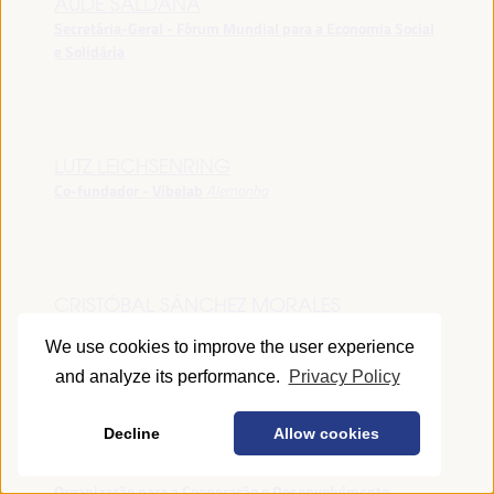
AUDE SALDANA
Secretária-Geral - Fórum Mundial para a Economia Social
e Solidária
LUTZ LEICHSENRING
Co-fundador - Vibelab
Alemanha
CRISTÓBAL SÁNCHEZ MORALES
Vice-conselheiro da Indústria - Junta de Andalucía
España
We use cookies to improve the user experience
and analyze its performance.
Privacy Policy
Decline
Allow cookies
ANNA RUBIN
Gerente do Fórum de Desenvolvimento Local -
Organização para a Cooperação e Desenvolvimento