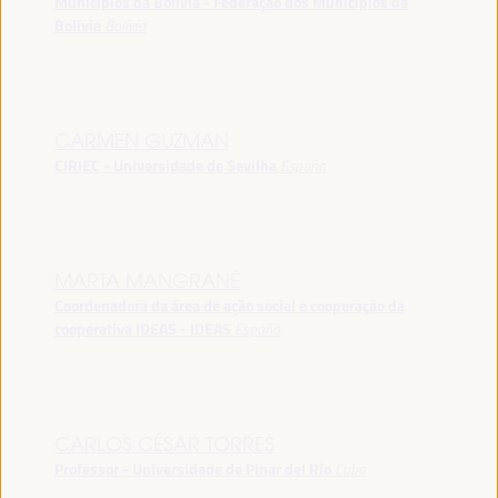
Municípios da Bolívia - Federação dos Municípios da
Bolívia
Bolívia
CARMEN GUZMAN
CIRIEC - Universidade de Sevilha
España
MARTA MANGRANÉ
Coordenadora da área de ação social e cooperação da
cooperativa IDEAS - IDEAS
España
CARLOS CÉSAR TORRES
Professor - Universidade de Pinar del Río
Cuba