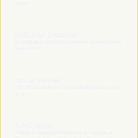
Uruguai
MARCELINA ZJAWIŃSKA
Fundador da Fundação Splot Społeczny - Fundação Social
Weave
Polônia
SITHOLE MBANGA
CEO - Associação do Governo Local da África do Sul
África
do Sul
FLAVIO MERLO
Prefeito de Tiahuanaco e Presidente da Federação de