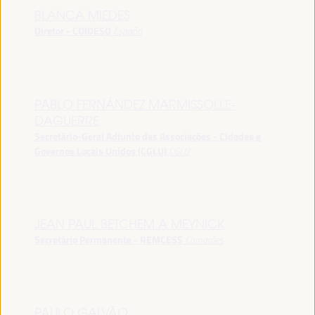
BLANCA MIEDES
Diretor - COIDESO
España
PABLO FERNÁNDEZ MARMISSOLLE-
DAGUERRE
Secretário-Geral Adjunto das Associações - Cidades e
Governos Locais Unidos (CGLU)
CGLU
JEAN PAUL BETCHEM A MEYNICK
Secretário Permanente - REMCESS
Camarões
PAULO GALVÃO