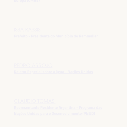
Europa (CMRE)
ISSA KASSIS
Prefeito - Presidente do Município de Rammallah
PEDRO ARROJO
Relator Especial sobre a água - Nações Unidas
CLAUDIO TOMASI
Representante Residente Argentina - Programa das
Nações Unidas para o Desenvolvimento (PNUD)