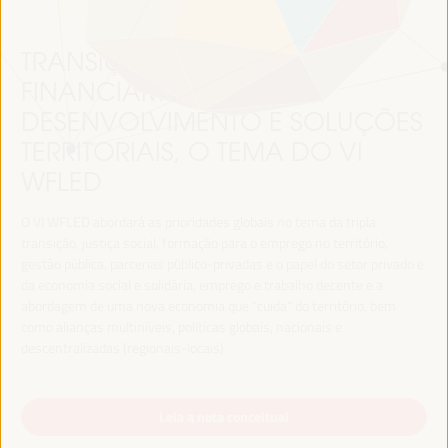
TRANSIÇÃO JUSTA,
FINANCIAMENTO DO
DESENVOLVIMENTO E SOLUÇÕES
TERRITORIAIS, O TEMA DO VI
WFLED
O VI WFLED abordará as prioridades globais no tema da tripla
transição, justiça social, formação para o emprego no território,
gestão pública, parcerias público-privadas e o papel do setor privado e
da economia social e solidária, emprego e trabalho decente e a
abordagem de uma nova economia que “cuida” do território, bem
como alianças multiníveis, políticas globais, nacionais e
descentralizadas (regionais-locais).
Leia a nota conceitual