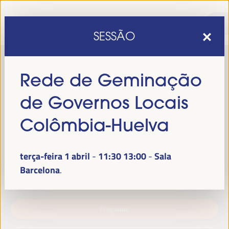
SESSÃO
Rede de Geminação
de Governos Locais
Colômbia-Huelva
terça-feira 1 abril
11:30
13:00
Sala
-
sexta edição do Fórum Mundial para o Desenvolvimento
A
Barcelona
Económico Local
1 a 4 de abril de 2025 em
será realizada de
Sevilha, Espanha,
no Palácio de Congressos e Exposições (FIBES).
Programa