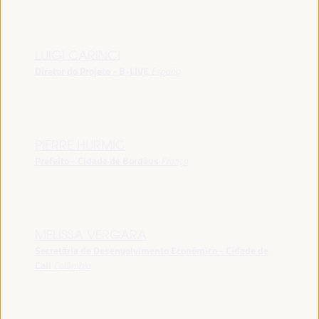
LUIGI CARINCI
Diretor do Projeto - B-LIVE
España
PIERRE HURMIC
Prefeito - Cidade de Bordéus
França
MELISSA VERGARA
Secretária de Desenvolvimento Econômico - Cidade de
Cali
Colômbia