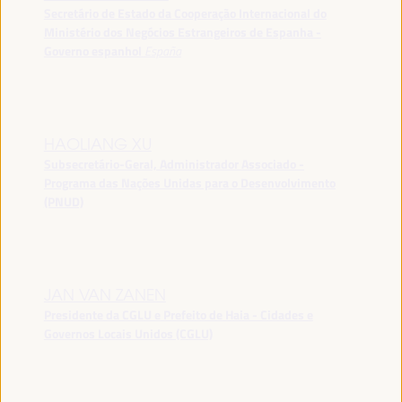
Secretário de Estado da Cooperação Internacional do
Ministério dos Negócios Estrangeiros de Espanha -
Governo espanhol
España
HAOLIANG XU
Subsecretário-Geral, Administrador Associado -
Programa das Nações Unidas para o Desenvolvimento
(PNUD)
JAN VAN ZANEN
Presidente da CGLU e Prefeito de Haia - Cidades e
Governos Locais Unidos (CGLU)