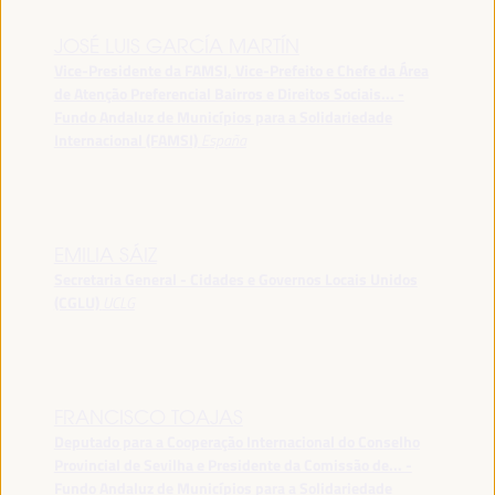
JOSÉ LUIS GARCÍA MARTÍN
Vice-Presidente da FAMSI, Vice-Prefeito e Chefe da Área
de Atenção Preferencial Bairros e Direitos Sociais... -
Fundo Andaluz de Municípios para a Solidariedade
Internacional (FAMSI)
España
EMILIA SÁIZ
Secretaria General - Cidades e Governos Locais Unidos
(CGLU)
UCLG
FRANCISCO TOAJAS
Deputado para a Cooperação Internacional do Conselho
Provincial de Sevilha e Presidente da Comissão de... -
Fundo Andaluz de Municípios para a Solidariedade