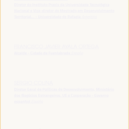
Diretor do Instituto Praxis da Universidade Tecnológica
Nacional e Vice-diretor do Mestrado em Desenvolvimento
Territorial... - Universidade de Rafaela
Argentina
FRANCISCO JAVIER AYALA ORTEGA
Alcalde - Cidade de Fuenlabrada
España
SERGIO COLINA
Diretor Geral de Políticas de Desenvolvimento, Ministério
dos Negócios Estrangeiros, UE e Cooperação - Governo
espanhol
España