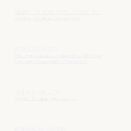
MARÍA DEL MAR VÁZQUEZ AGÜERO
Alcaldesa - Cidade de Almeria
España
ASIA GUERRESCHI
PhD - representante das Cooperativas Climáticas
Circulares - Universidade de Ferrara
Itália
FATIHA EL MOUDNI
Prefeita - Cidade de Rabat
Marrocos
ESMERALDA GARCIA