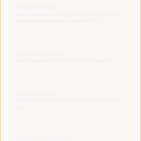
ANITA AMORIM
Chefe - Unidade de Parcerias Emergentes e Especiais -
Organização Internacional do Trabalho (OIT)
OIT
YOUSSEF FENNIRA
Gestor de projeto - OIT Jeun’ESS OIT - CO Argel
Argélia
JYOTI MACWAN
Secretário Geral - Associação de Mulheres Autónomas
Índia
PABLO COSTAMAGNA