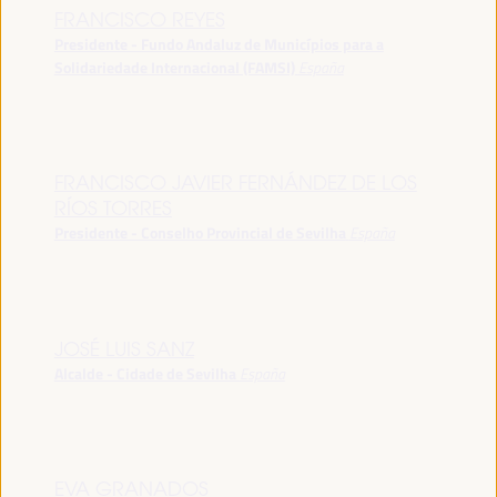
FRANCISCO REYES
Presidente - Fundo Andaluz de Municípios para a
Solidariedade Internacional (FAMSI)
España
FRANCISCO JAVIER FERNÁNDEZ DE LOS
RÍOS TORRES
Presidente - Conselho Provincial de Sevilha
España
JOSÉ LUIS SANZ
Alcalde - Cidade de Sevilha
España
EVA GRANADOS