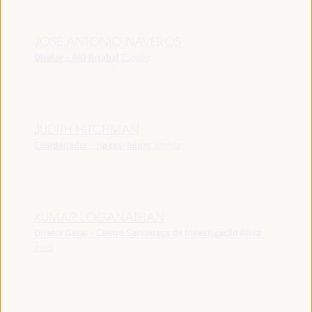
JOSE ANTONIO NAVEROS
Diretor - AID Arrabal
España
JUDITH HITCHMAN
Coordenador - ripess-joiqm
Irlanda
KUMAR LOGANATHAN
Diretor Geral - Centro Sarvodaya de Investigação Ativa
Índia