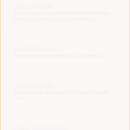
ANITA AMORIM
Chefe - Unidade de Parcerias Emergentes e Especiais -
Organização Internacional do Trabalho (OIT)
OIT
YOUSSEF FENNIRA
Gestor de projeto - OIT Jeun’ESS OIT - CO Argel
Argélia
JYOTI MACWAN
Secretário Geral - Associação de Mulheres Autónomas
Índia
PABLO COSTAMAGNA