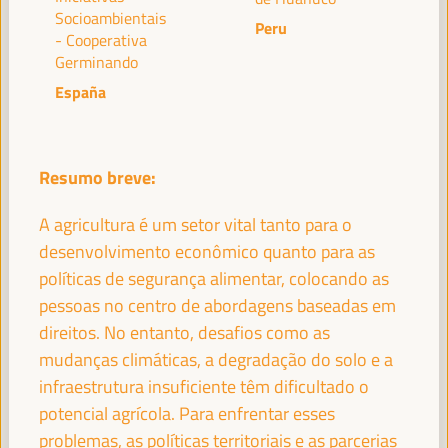
Socioambientais
Peru
- Cooperativa
Germinando
España
PALESTRANTES
MARÍA JESÚS MONTERO CUADRADO
Resumo breve:
Primeira Vice-Presidente e Ministra das Finanças -
Governo espanhol
Espanha
A agricultura é um setor vital tanto para o
desenvolvimento econômico quanto para as
políticas de segurança alimentar, colocando as
pessoas no centro de abordagens baseadas em
ANTONIO SANZ
direitos. No entanto, desafios como as
Ministro da Presidência, Interior, Diálogo Social e
mudanças climáticas, a degradação do solo e a
Simplificação Administrativa - Junta de Andalucía
España
infraestrutura insuficiente têm dificultado o
potencial agrícola. Para enfrentar esses
problemas, as políticas territoriais e as parcerias