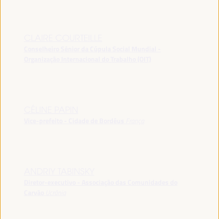
CLAIRE COURTEILLE
Conselheiro Sênior da Cúpula Social Mundial -
Organização Internacional do Trabalho (OIT)
CÉLINE PAPIN
Vice-prefeito - Cidade de Bordéus
França
ANDRIY TABINSKY
Diretor-executivo - Associação das Comunidades do
Carvão
Ucrânia