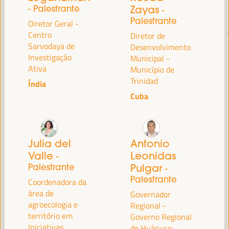
- Palestrante
Zayas
-
Palestrante
Diretor Geral -
TRANSIÇÃO JUSTA,
Centro
Diretor de
FINANCIAMENTO DO
Sarvodaya de
Desenvolvimento
Investigação
Municipal -
DESENVOLVIMENTO E SOLUÇÕES
Ativa
Município de
TERRITORIAIS, O TEMA DO VI
Trinidad
Índia
WFLED
Cuba
O VI WFLED abordará as prioridades globais no tema da tripla
transição, justiça social, formação para o emprego no território,
gestão pública, parcerias público-privadas e o papel do setor privado e
Julia del
Antonio
da economia social e solidária, emprego e trabalho decente e a
Valle
Leonidas
-
abordagem de uma nova economia que “cuida” do território, bem
Palestrante
Pulgar
como alianças multiníveis, políticas globais, nacionais e
-
descentralizadas (regionais-locais).
Palestrante
Coordenadora da
área de
Governador
agroecologia e
Regional -
Leia a nota conceitual
território em
Governo Regional
Iniciativas
de Huánuco