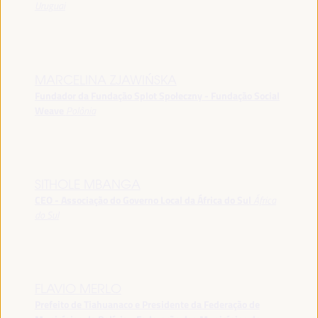
Uruguai
MARCELINA ZJAWIŃSKA
Fundador da Fundação Splot Społeczny - Fundação Social
Weave
Polônia
SITHOLE MBANGA
CEO - Associação do Governo Local da África do Sul
África
do Sul
FLAVIO MERLO
Prefeito de Tiahuanaco e Presidente da Federação de