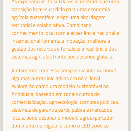
As experiências do sul da Ásia mostram que uma
transição bem-sucedida para uma economia
JOSÉ LUIS GARCÍA MARTÍN
agrícola sustentável exige uma abordagem
Vice-Presidente da FAMSI, Vice-Prefeito e Chefe da Área
territorial e colaborativa. Combinar o
de Atenção Preferencial Bairros e Direitos Sociais... -
Fundo Andaluz de Municípios para a Solidariedade
conhecimento local com a experiência nacional e
Internacional (FAMSI)
España
internacional fomenta a inovação, melhora a
gestão dos recursos e fortalece a resiliência dos
sistemas agrícolas frente aos desafios globais.
EMILIA SÁIZ
Juntamente com essa perspectiva internacional,
Secretaria General - Cidades e Governos Locais Unidos
algumas outras iniciativas em nível local
(CGLU)
UCLG
explorarão como um modelo sustentável na
Andaluzia, baseado em canais curtos de
comercialização, agroecologia, compras públicas,
sistemas de garantia participativa e mercados
FRANCISCO TOAJAS
Deputado para a Cooperação Internacional do Conselho
locais, pode desafiar o modelo agroexportador
Provincial de Sevilha e Presidente da Comissão de... -
dominante na região, e como o LED pode se
Fundo Andaluz de Municípios para a Solidariedade