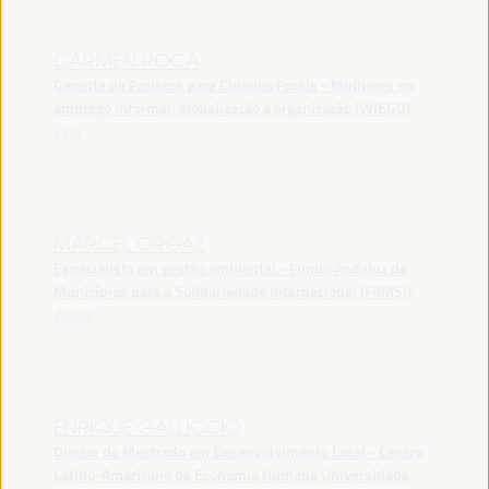
CARMEN ROCA
Gerente de Projetos para Cidades Focais - Mulheres no
emprego informal: globalização e organização (WIEGO)
Peru
MARCEL ORGAZ
Especialista em gestão ambiental - Fundo Andaluz de
Municípios para a Solidariedade Internacional (FAMSI)
Bolívia
ENRIQUE GALLICCIO
Diretor do Mestrado em Desenvolvimento Local - Centro
Latino-Americano de Economia Humana Universidade