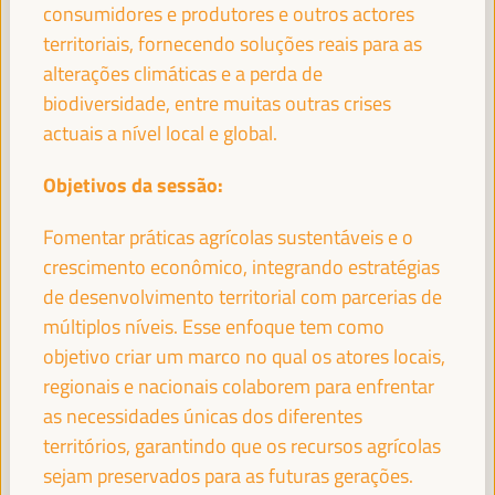
consumidores e produtores e outros actores
territoriais, fornecendo soluções reais para as
alterações climáticas e a perda de
LEANDRO MORAIS
Profesor SSE-UNESP - Universidade Estadual Paulista
biodiversidade, entre muitas outras crises
(UNESP)
Brasil
actuais a nível local e global.
Objetivos da sessão:
Fomentar práticas agrícolas sustentáveis e o
ABDOULAYE GARBA MAIGA
Presidente - Conselho Regional de Mopti
Mali
crescimento econômico, integrando estratégias
de desenvolvimento territorial com parcerias de
múltiplos níveis. Esse enfoque tem como
objetivo criar um marco no qual os atores locais,
GEORGIA KARAVANGELI
regionais e nacionais colaborem para enfrentar
Coordenadora da Equipa de Economia Social e Solidária e
as necessidades únicas dos diferentes
Inovação Social - REAS Rede de redes
España
territórios, garantindo que os recursos agrícolas
sejam preservados para as futuras gerações.