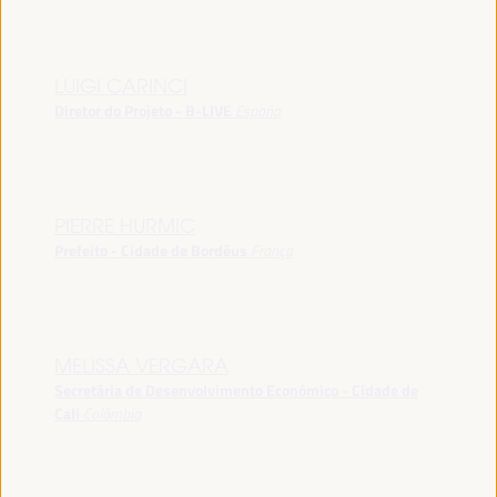
LUIGI CARINCI
Diretor do Projeto - B-LIVE
España
PIERRE HURMIC
Prefeito - Cidade de Bordéus
França
MELISSA VERGARA
Secretária de Desenvolvimento Econômico - Cidade de
Cali
Colômbia