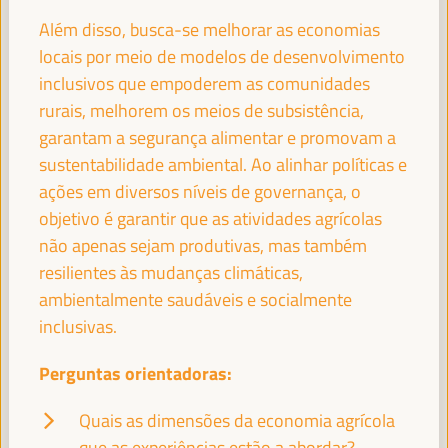
Além disso, busca-se melhorar as economias
MARÍA DEL MAR VÁZQUEZ AGÜERO
locais por meio de modelos de desenvolvimento
Alcaldesa - Cidade de Almeria
España
inclusivos que empoderem as comunidades
rurais, melhorem os meios de subsistência,
garantam a segurança alimentar e promovam a
sustentabilidade ambiental. Ao alinhar políticas e
ASIA GUERRESCHI
ações em diversos níveis de governança, o
PhD - representante das Cooperativas Climáticas
Circulares - Universidade de Ferrara
Itália
objetivo é garantir que as atividades agrícolas
não apenas sejam produtivas, mas também
resilientes às mudanças climáticas,
ambientalmente saudáveis e socialmente
FATIHA EL MOUDNI
inclusivas.
Prefeita - Cidade de Rabat
Marrocos
Perguntas orientadoras:
Quais as dimensões da economia agrícola
ESMERALDA GARCIA
que as experiências estão a abordar?