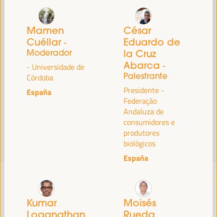
Leia mais
Mamen
César
Cuéllar
Eduardo de
-
Moderador
la Cruz
Abarca
-
- Universidade de
Palestrante
Córdoba
Presidente -
España
Federação
Andaluza de
consumidores e
produtores
biológicos
España
Kumar
Moisés
Loganathan
Rueda