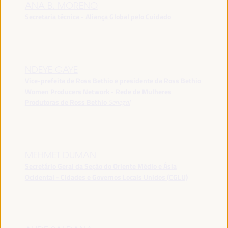
ANA B. MORENO
Secretaria técnica - Aliança Global pelo Cuidado
NDEYE GAYE
Vice-prefeita de Ross Bethio e presidente da Ross Bethio
Women Producers Network - Rede de Mulheres
Produtoras de Ross Bethio
Senegal
MEHMET DUMAN
Secretário Geral da Seção do Oriente Médio e Ásia
Ocidental - Cidades e Governos Locais Unidos (CGLU)