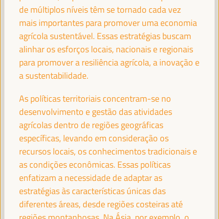
de múltiplos níveis têm se tornado cada vez
FRANCISCO REYES
Presidente - Fundo Andaluz de Municípios para a
mais importantes para promover uma economia
Solidariedade Internacional (FAMSI)
España
agrícola sustentável. Essas estratégias buscam
alinhar os esforços locais, nacionais e regionais
para promover a resiliência agrícola, a inovação e
a sustentabilidade.
FRANCISCO JAVIER FERNÁNDEZ DE LOS
RÍOS TORRES
As políticas territoriais concentram-se no
Presidente - Conselho Provincial de Sevilha
España
desenvolvimento e gestão das atividades
agrícolas dentro de regiões geográficas
específicas, levando em consideração os
recursos locais, os conhecimentos tradicionais e
JOSÉ LUIS SANZ
as condições econômicas. Essas políticas
Alcalde - Cidade de Sevilha
España
enfatizam a necessidade de adaptar as
estratégias às características únicas das
diferentes áreas, desde regiões costeiras até
EVA GRANADOS
regiões montanhosas. Na Ásia, por exemplo, o