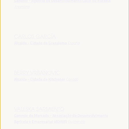
Gerente - Agência de Desenvolvimento Local de Rafaela
Argentina
CARLOS GARCÍA
Alcalde - Cidade de Grazalema
España
BERRY VRBANOVIC
Alcalde - Cidade de Kitchener
Canadá
VALESKA SARMIENTO
Gerente de Mercado - Associação de Desenvolvimento
Agrícola e Empresarial (ADAM)
Guatemala