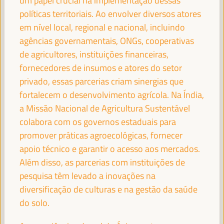
um papel crucial na implementação dessas
políticas territoriais. Ao envolver diversos atores
TERESA RIBERA (VIDEO MESSAGE)
Vice-presidente executivo para uma transição limpa,
em nível local, regional e nacional, incluindo
justa e competitiva - Comissão Europeia
agências governamentais, ONGs, cooperativas
de agricultores, instituições financeiras,
fornecedores de insumos e atores do setor
privado, essas parcerias criam sinergias que
YUSUF MOHAMED ADAN
fortalecem o desenvolvimento agrícola. Na Índia,
Ministro do Trabalho e Assuntos Sociais da Somália -
a Missão Nacional de Agricultura Sustentável
Governo da Somália
Somália
colabora com os governos estaduais para
promover práticas agroecológicas, fornecer
apoio técnico e garantir o acesso aos mercados.
PATRICK MOLINOZ
Além disso, as parcerias com instituições de
Membro do Comité Europeu das Regiões, Vice-Presidente
pesquisa têm levado a inovações na
da Região Borgonha-Franco-Condado - Comissão
diversificação de culturas e na gestão da saúde
Europeia
Comissão Europeia
do solo.