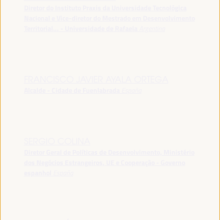
Diretor do Instituto Praxis da Universidade Tecnológica
Nacional e Vice-diretor do Mestrado em Desenvolvimento
Territorial... - Universidade de Rafaela
Argentina
FRANCISCO JAVIER AYALA ORTEGA
Alcalde - Cidade de Fuenlabrada
España
SERGIO COLINA
Diretor Geral de Políticas de Desenvolvimento, Ministério
dos Negócios Estrangeiros, UE e Cooperação - Governo
espanhol
España