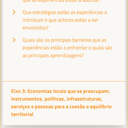
Gerente de Programa e Instrutor - Academia da Haia para
a governação local
España
Que estratégias estão as experiências a
introduzir e que actores estão a ser
envolvidos?
Quais são as principais barreiras que as
ANTON LEIS
Diretor - Agência Espanhola de Cooperação Internacional
experiências estão a enfrentar e quais são
para o Desenvolvimento
España
as principais aprendizagens?
ELISE PIERRETTE MEMONG
Secretária Geral da RAESS - RIPESS
Camarões
Eixo 3: Economias locais que se preocupam:
instrumentos, políticas, infraestruturas,
serviços e pessoas para a coesão e equilíbrio
territorial
GILSON PINA
Diretor de Planeamento - Governo de Cabo Verde
Cabo