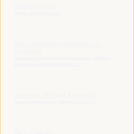
BLANCA MIEDES
Diretor - COIDESO
España
PABLO FERNÁNDEZ MARMISSOLLE-
DAGUERRE
Secretário-Geral Adjunto das Associações - Cidades e
Governos Locais Unidos (CGLU)
CGLU
JEAN PAUL BETCHEM A MEYNICK
Secretário Permanente - REMCESS
Camarões
PAULO GALVÃO