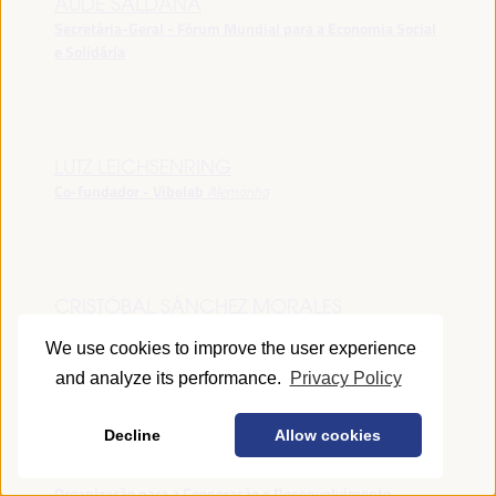
AUDE SALDANA
Secretária-Geral - Fórum Mundial para a Economia Social
e Solidária
LUTZ LEICHSENRING
Co-fundador - Vibelab
Alemanha
CRISTÓBAL SÁNCHEZ MORALES
Vice-conselheiro da Indústria - Junta de Andalucía
España
We use cookies to improve the user experience
and analyze its performance.
Privacy Policy
Decline
Allow cookies
ANNA RUBIN
Gerente do Fórum de Desenvolvimento Local -
Organização para a Cooperação e Desenvolvimento