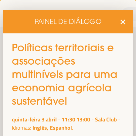
PAINEL DE DIÁLOGO
Políticas territoriais e
associações
multiníveis para uma
economia agrícola
sexta edição do Fórum Mundial para o Desenvolvimento
A
sustentável
Económico Local
1 a 4 de abril de 2025 em
será realizada de
Sevilha, Espanha,
no Palácio de Congressos e Exposições (FIBES).
quinta-feira 3 abril
11:30
13:00
Sala Club
-
Programa
Inglês, Espanhol
Idiomas: