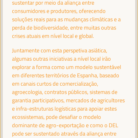
sustentar por meio da aliança entre
Internacional (FAMSI)
Espanha
consumidores e produtores, oferecendo
soluções reais para as mudanças climáticas e a
perda de biodiversidade, entre muitas outras
crises atuais em nível local e global.
BHEKE STOFILE
Presidente - Associação do Governo Local da África do Sul
Juntamente com esta perspetiva asiática,
África do Sul
algumas outras iniciativas a nível local irão
explorar a forma como um modelo sustentável
em diferentes territórios de Espanha, baseado
RACHID EL ABDI
em canais curtos de comercialização,
Presidente - ORU-Fogar
Marrocos
agroecologia, contratos públicos, sistemas de
garantia participativos, mercados de agricultores
e infra-estruturas logísticas para apoiar estes
ecossistemas, pode desafiar o modelo
ABABACAR KHALIFA NDAO
dominante de agro-exportação e como o DEL
Presidente - Conselho Departamental de Dagana
Senegal
pode ser sustentado através da aliança entre