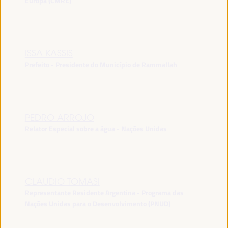
Europa (CMRE)
ISSA KASSIS
Prefeito - Presidente do Município de Rammallah
PEDRO ARROJO
Relator Especial sobre a água - Nações Unidas
CLAUDIO TOMASI
Representante Residente Argentina - Programa das
Nações Unidas para o Desenvolvimento (PNUD)