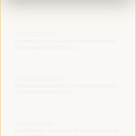
Verde
JORDI CUADRAS
Presidente - Confederação dos Fundos de Cooperação e
Solidariedade (CONFOCOS)
España
MAURICIO ZUNINO
Presidente executivo da UCLG e Prefeito de Montevidéu -
Cidade de Montevideo
Uruguai
FABRIZIO ROSSI
Secretário Geral - Conselho dos Municípios e Regiões da