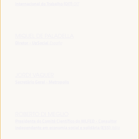
Internacional do Trabalho (OIT)
OIT
MIQUEL DE PALADELLA
Diretor - UpSocial
España
JORDI VAQUER
Secretário Geral - Metropolis
ROBERTO DI MEGLIO
Presidente do Comitê Científico do WLFED - Consultor
independente em economia social e solidária (ESS)
Itália