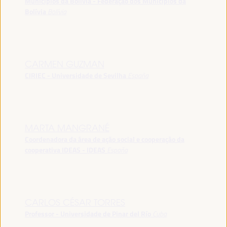
Municípios da Bolívia - Federação dos Municípios da
Bolívia
Bolívia
CARMEN GUZMAN
CIRIEC - Universidade de Sevilha
España
MARTA MANGRANÉ
Coordenadora da área de ação social e cooperação da
cooperativa IDEAS - IDEAS
España
CARLOS CÉSAR TORRES
Professor - Universidade de Pinar del Río
Cuba