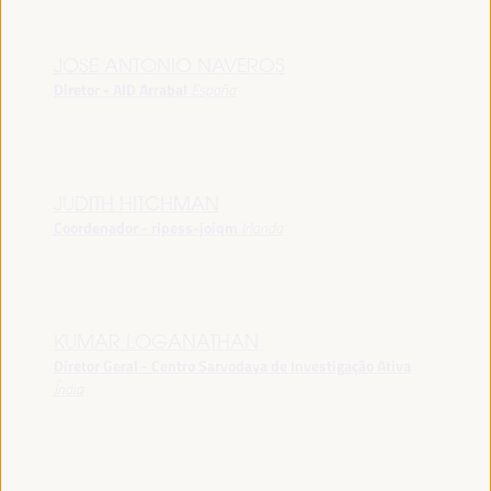
JOSE ANTONIO NAVEROS
Diretor - AID Arrabal
España
JUDITH HITCHMAN
Coordenador - ripess-joiqm
Irlanda
KUMAR LOGANATHAN
Diretor Geral - Centro Sarvodaya de Investigação Ativa
Índia