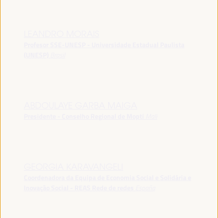
LEANDRO MORAIS
Profesor SSE-UNESP - Universidade Estadual Paulista
(UNESP)
Brasil
ABDOULAYE GARBA MAIGA
Presidente - Conselho Regional de Mopti
Mali
GEORGIA KARAVANGELI
Coordenadora da Equipa de Economia Social e Solidária e
Inovação Social - REAS Rede de redes
España