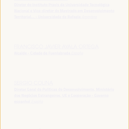
Diretor do Instituto Praxis da Universidade Tecnológica
Nacional e Vice-diretor do Mestrado em Desenvolvimento
Territorial... - Universidade de Rafaela
Argentina
FRANCISCO JAVIER AYALA ORTEGA
Alcalde - Cidade de Fuenlabrada
España
SERGIO COLINA
Diretor Geral de Políticas de Desenvolvimento, Ministério
dos Negócios Estrangeiros, UE e Cooperação - Governo
espanhol
España