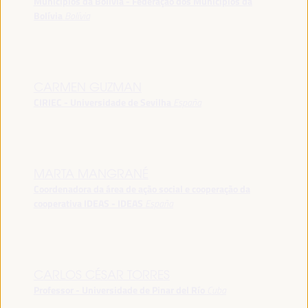
Municípios da Bolívia - Federação dos Municípios da
Bolívia
Bolívia
CARMEN GUZMAN
CIRIEC - Universidade de Sevilha
España
MARTA MANGRANÉ
Coordenadora da área de ação social e cooperação da
cooperativa IDEAS - IDEAS
España
CARLOS CÉSAR TORRES
Professor - Universidade de Pinar del Río
Cuba