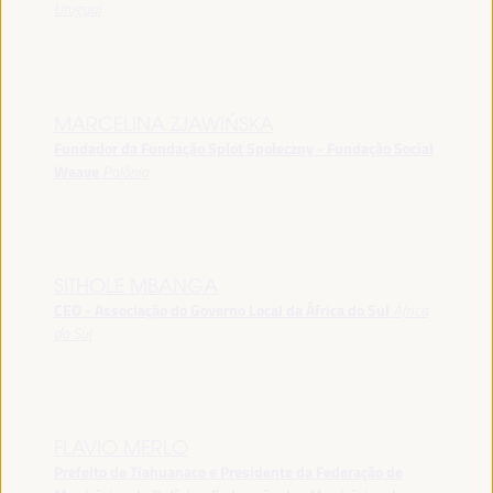
Uruguai
MARCELINA ZJAWIŃSKA
Fundador da Fundação Splot Społeczny - Fundação Social
Weave
Polônia
SITHOLE MBANGA
CEO - Associação do Governo Local da África do Sul
África
do Sul
FLAVIO MERLO
Prefeito de Tiahuanaco e Presidente da Federação de