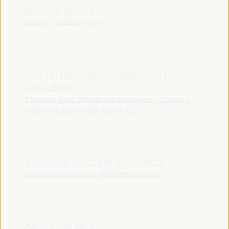
BLANCA MIEDES
Diretor - COIDESO
España
PABLO FERNÁNDEZ MARMISSOLLE-
DAGUERRE
Secretário-Geral Adjunto das Associações - Cidades e
Governos Locais Unidos (CGLU)
CGLU
JEAN PAUL BETCHEM A MEYNICK
Secretário Permanente - REMCESS
Camarões
PAULO GALVÃO