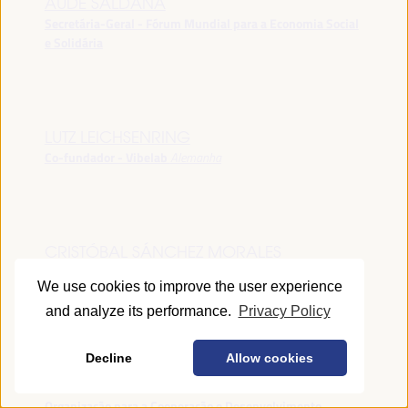
AUDE SALDANA
Secretária-Geral - Fórum Mundial para a Economia Social
e Solidária
LUTZ LEICHSENRING
Co-fundador - Vibelab
Alemanha
CRISTÓBAL SÁNCHEZ MORALES
Vice-conselheiro da Indústria - Junta de Andalucía
España
We use cookies to improve the user experience
and analyze its performance.
Privacy Policy
Decline
Allow cookies
ANNA RUBIN
Gerente do Fórum de Desenvolvimento Local -
Organização para a Cooperação e Desenvolvimento