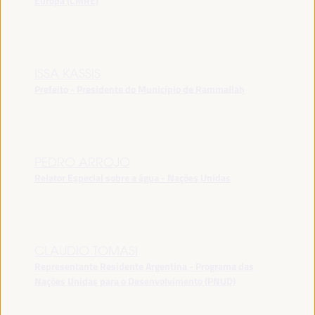
Europa (CMRE)
ISSA KASSIS
Prefeito - Presidente do Município de Rammallah
PEDRO ARROJO
Relator Especial sobre a água - Nações Unidas
CLAUDIO TOMASI
Representante Residente Argentina - Programa das
Nações Unidas para o Desenvolvimento (PNUD)