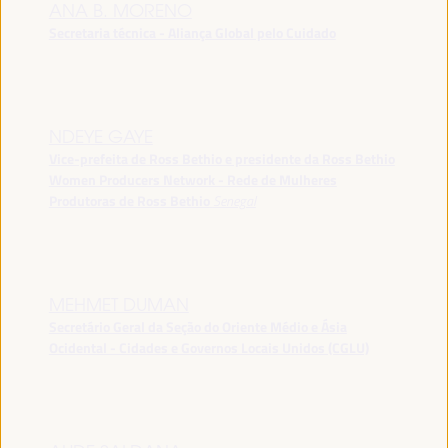
ANA B. MORENO
Secretaria técnica - Aliança Global pelo Cuidado
NDEYE GAYE
Vice-prefeita de Ross Bethio e presidente da Ross Bethio
Women Producers Network - Rede de Mulheres
Produtoras de Ross Bethio
Senegal
MEHMET DUMAN
Secretário Geral da Seção do Oriente Médio e Ásia
Ocidental - Cidades e Governos Locais Unidos (CGLU)