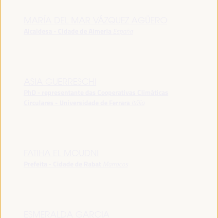
MARÍA DEL MAR VÁZQUEZ AGÜERO
Alcaldesa - Cidade de Almeria
España
ASIA GUERRESCHI
PhD - representante das Cooperativas Climáticas
Circulares - Universidade de Ferrara
Itália
FATIHA EL MOUDNI
Prefeita - Cidade de Rabat
Marrocos
ESMERALDA GARCIA