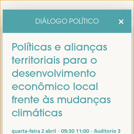
DIÁLOGO POLÍTICO
Políticas e alianças
territoriais para o
desenvolvimento
econômico local
sexta edição do Fórum Mundial para o Desenvolvimento
A
frente às mudanças
Económico Local
1 a 4 de abril de 2025 em
será realizada de
Sevilha, Espanha,
no Palácio de Congressos e Exposições (FIBES).
climáticas
Programa
quarta-feira 2 abril
09:30
11:00
Auditorio 3
-