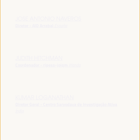
JOSE ANTONIO NAVEROS
Diretor - AID Arrabal
España
JUDITH HITCHMAN
Coordenador - ripess-joiqm
Irlanda
KUMAR LOGANATHAN
Diretor Geral - Centro Sarvodaya de Investigação Ativa
Índia