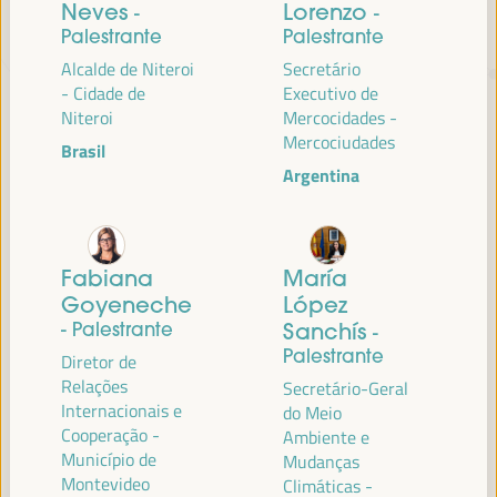
Neves
Lorenzo
-
-
Palestrante
Palestrante
TRANSIÇÃO JUSTA,
Alcalde de Niteroi
Secretário
- Cidade de
Executivo de
FINANCIAMENTO DO
Niteroi
Mercocidades -
DESENVOLVIMENTO E SOLUÇÕES
Mercociudades
Brasil
TERRITORIAIS, O TEMA DO VI
Argentina
WFLED
O VI WFLED abordará as prioridades globais no tema da tripla
transição, justiça social, formação para o emprego no território,
Fabiana
María
gestão pública, parcerias público-privadas e o papel do setor privado e
Goyeneche
López
da economia social e solidária, emprego e trabalho decente e a
- Palestrante
Sanchís
-
abordagem de uma nova economia que “cuida” do território, bem
Palestrante
Diretor de
como alianças multiníveis, políticas globais, nacionais e
Relações
descentralizadas (regionais-locais).
Secretário-Geral
Internacionais e
do Meio
Cooperação -
Ambiente e
Município de
Mudanças
Leia a nota conceitual
Montevideo
Climáticas -