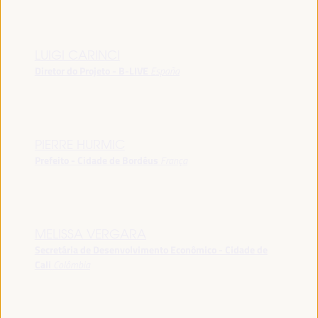
LUIGI CARINCI
Diretor do Projeto - B-LIVE
España
PIERRE HURMIC
Prefeito - Cidade de Bordéus
França
MELISSA VERGARA
Secretária de Desenvolvimento Econômico - Cidade de
Cali
Colômbia