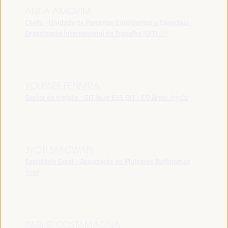
ANITA AMORIM
Chefe - Unidade de Parcerias Emergentes e Especiais -
Organização Internacional do Trabalho (OIT)
OIT
YOUSSEF FENNIRA
Gestor de projeto - OIT Jeun’ESS OIT - CO Argel
Argélia
JYOTI MACWAN
Secretário Geral - Associação de Mulheres Autónomas
Índia
PABLO COSTAMAGNA