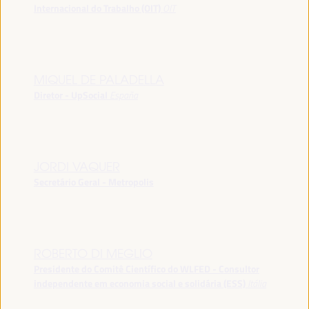
Internacional do Trabalho (OIT)
OIT
MIQUEL DE PALADELLA
Diretor - UpSocial
España
JORDI VAQUER
Secretário Geral - Metropolis
ROBERTO DI MEGLIO
Presidente do Comitê Científico do WLFED - Consultor
independente em economia social e solidária (ESS)
Itália