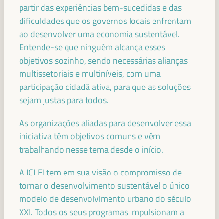
partir das experiências bem-sucedidas e das
Secretário de Estado da Cooperação Internacional do
Ministério dos Negócios Estrangeiros de Espanha -
dificuldades que os governos locais enfrentam
Governo espanhol
España
ao desenvolver uma economia sustentável.
Entende-se que ninguém alcança esses
objetivos sozinho, sendo necessárias alianças
multissetoriais e multiníveis, com uma
HAOLIANG XU
participação cidadã ativa, para que as soluções
Subsecretário-Geral, Administrador Associado -
sejam justas para todos.
Programa das Nações Unidas para o Desenvolvimento
(PNUD)
As organizações aliadas para desenvolver essa
iniciativa têm objetivos comuns e vêm
trabalhando nesse tema desde o início.
JAN VAN ZANEN
Presidente da CGLU e Prefeito de Haia - Cidades e
A ICLEI tem em sua visão o compromisso de
Governos Locais Unidos (CGLU)
tornar o desenvolvimento sustentável o único
modelo de desenvolvimento urbano do século
XXI. Todos os seus programas impulsionam a