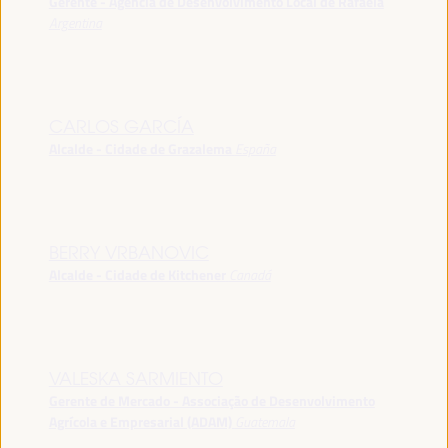
Gerente - Agência de Desenvolvimento Local de Rafaela
Argentina
CARLOS GARCÍA
Alcalde - Cidade de Grazalema
España
BERRY VRBANOVIC
Alcalde - Cidade de Kitchener
Canadá
VALESKA SARMIENTO
Gerente de Mercado - Associação de Desenvolvimento
Agrícola e Empresarial (ADAM)
Guatemala