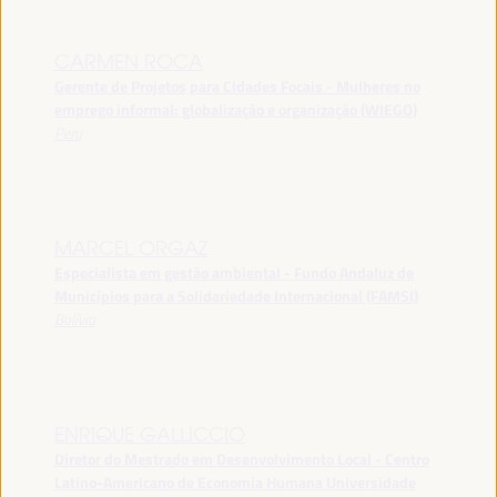
CARMEN ROCA
Gerente de Projetos para Cidades Focais - Mulheres no
emprego informal: globalização e organização (WIEGO)
Peru
MARCEL ORGAZ
Especialista em gestão ambiental - Fundo Andaluz de
Municípios para a Solidariedade Internacional (FAMSI)
Bolívia
ENRIQUE GALLICCIO
Diretor do Mestrado em Desenvolvimento Local - Centro
Latino-Americano de Economia Humana Universidade