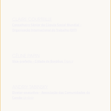
CLAIRE COURTEILLE
Conselheiro Sênior da Cúpula Social Mundial -
Organização Internacional do Trabalho (OIT)
CÉLINE PAPIN
Vice-prefeito - Cidade de Bordéus
França
ANDRIY TABINSKY
Diretor-executivo - Associação das Comunidades do
Carvão
Ucrânia