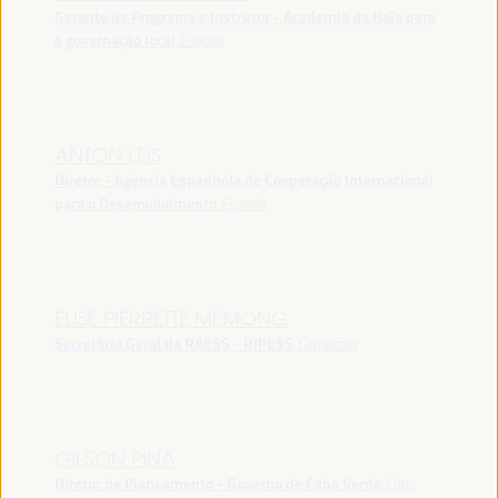
Gerente de Programa e Instrutor - Academia da Haia para
a governação local
España
ANTON LEIS
Diretor - Agência Espanhola de Cooperação Internacional
para o Desenvolvimento
España
ELISE PIERRETTE MEMONG
Secretária Geral da RAESS - RIPESS
Camarões
GILSON PINA
Diretor de Planeamento - Governo de Cabo Verde
Cabo