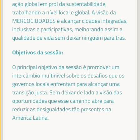
ação global em prol da sustentabilidade,
TERESA RIBERA (VIDEO MESSAGE)
trabalhando a nível local e global. A visão da
Vice-presidente executivo para uma transição limpa,
MERCOCIUDADES é alcançar cidades integradas,
justa e competitiva - Comissão Europeia
inclusivas e participativas, melhorando assim a
qualidade de vida sem deixar ninguém para trás.
Objetivos da sessão:
YUSUF MOHAMED ADAN
Ministro do Trabalho e Assuntos Sociais da Somália -
O principal objetivo da sessão é promover um
Governo da Somália
Somália
intercâmbio multinível sobre os desafios que os
governos locais enfrentam para alcançar uma
transição justa. Sem deixar de lado a visão das
oportunidades que esse caminho abre para
PATRICK MOLINOZ
Membro do Comité Europeu das Regiões, Vice-Presidente
reduzir as desigualdades tão presentes na
da Região Borgonha-Franco-Condado - Comissão
América Latina.
Europeia
Comissão Europeia