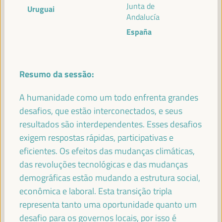
Junta de
Uruguai
Andalucía
España
PALESTRANTES
Resumo da sessão:
MARÍA JESÚS MONTERO CUADRADO
Primeira Vice-Presidente e Ministra das Finanças -
A humanidade como um todo enfrenta grandes
Governo espanhol
Espanha
desafios, que estão interconectados, e seus
resultados são interdependentes. Esses desafios
exigem respostas rápidas, participativas e
eficientes. Os efeitos das mudanças climáticas,
ANTONIO SANZ
das revoluções tecnológicas e das mudanças
Ministro da Presidência, Interior, Diálogo Social e
demográficas estão mudando a estrutura social,
Simplificação Administrativa - Junta de Andalucía
España
econômica e laboral. Esta transição tripla
representa tanto uma oportunidade quanto um
desafio para os governos locais, por isso é