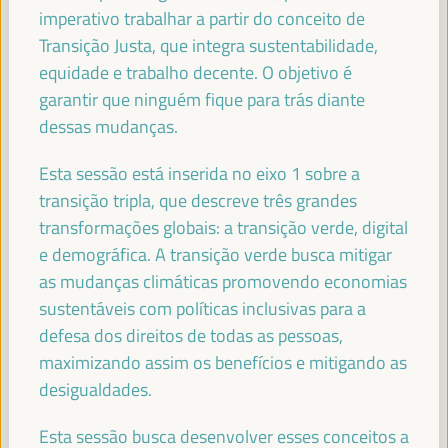
imperativo trabalhar a partir do conceito de
FRANCISCO REYES
Presidente - Fundo Andaluz de Municípios para a
Transição Justa, que integra sustentabilidade,
Solidariedade Internacional (FAMSI)
España
equidade e trabalho decente. O objetivo é
garantir que ninguém fique para trás diante
dessas mudanças.
FRANCISCO JAVIER FERNÁNDEZ DE LOS
Esta sessão está inserida no eixo 1 sobre a
RÍOS TORRES
transição tripla, que descreve três grandes
Presidente - Conselho Provincial de Sevilha
España
transformações globais: a transição verde, digital
e demográfica. A transição verde busca mitigar
as mudanças climáticas promovendo economias
sustentáveis com políticas inclusivas para a
JOSÉ LUIS SANZ
defesa dos direitos de todas as pessoas,
Alcalde - Cidade de Sevilha
España
maximizando assim os benefícios e mitigando as
desigualdades.
Esta sessão busca desenvolver esses conceitos a
EVA GRANADOS