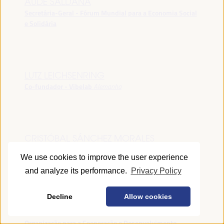
AUDE SALDANA
Secretária-Geral - Fórum Mundial para a Economia Social
e Solidária
LUTZ LEICHSENRING
Co-fundador - Vibelab
Alemanha
CRISTÓBAL SÁNCHEZ MORALES
Vice-conselheiro da Indústria - Junta de Andalucía
España
We use cookies to improve the user experience
and analyze its performance.
Privacy Policy
Decline
Allow cookies
ANNA RUBIN
Gerente do Fórum de Desenvolvimento Local -
Organização para a Cooperação e Desenvolvimento