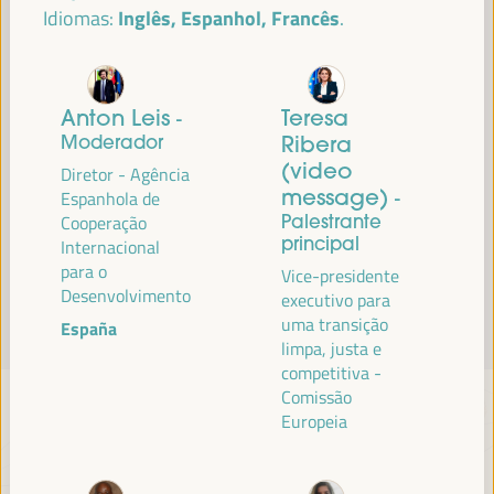
Inglês, Espanhol, Francês
Idiomas:
Leia mais
Anton Leis
Teresa
-
Moderador
Ribera
(video
Diretor - Agência
message)
Espanhola de
-
Palestrante
Cooperação
principal
Internacional
para o
Vice-presidente
Desenvolvimento
executivo para
uma transição
España
limpa, justa e
competitiva -
Comissão
Europeia