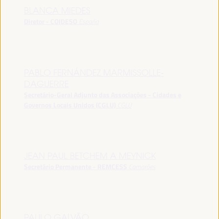
BLANCA MIEDES
Diretor - COIDESO
España
PABLO FERNÁNDEZ MARMISSOLLE-
DAGUERRE
Secretário-Geral Adjunto das Associações - Cidades e
Governos Locais Unidos (CGLU)
CGLU
JEAN PAUL BETCHEM A MEYNICK
Secretário Permanente - REMCESS
Camarões
PAULO GALVÃO