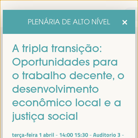
PLENÁRIA DE ALTO NÍVEL
A tripla transição:
Oportunidades para
o trabalho decente, o
desenvolvimento
sexta edição do Fórum Mundial para o Desenvolvimento
A
econômico local e a
Económico Local
1 a 4 de abril de 2025 em
será realizada de
Sevilha, Espanha,
no Palácio de Congressos e Exposições (FIBES).
justiça social
Programa
terça-feira 1 abril
14:00
15:30
Auditorio 3
-