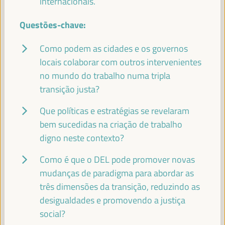
internacionais.
Questões-chave:
LEANDRO MORAIS
Profesor SSE-UNESP - Universidade Estadual Paulista
Como podem as cidades e os governos
(UNESP)
Brasil
locais colaborar com outros intervenientes
no mundo do trabalho numa tripla
transição justa?
ABDOULAYE GARBA MAIGA
Que políticas e estratégias se revelaram
Presidente - Conselho Regional de Mopti
Mali
bem sucedidas na criação de trabalho
digno neste contexto?
Como é que o DEL pode promover novas
GEORGIA KARAVANGELI
mudanças de paradigma para abordar as
Coordenadora da Equipa de Economia Social e Solidária e
três dimensões da transição, reduzindo as
Inovação Social - REAS Rede de redes
España
desigualdades e promovendo a justiça
social?