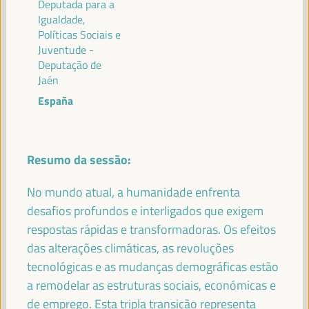
Deputada para a
FRANCISCO REYES
Igualdade,
Presidente - Fundo Andaluz de Municípios para a
Políticas Sociais e
Solidariedade Internacional (FAMSI)
España
Juventude -
Deputação de
Jaén
España
FRANCISCO JAVIER FERNÁNDEZ DE LOS
RÍOS TORRES
Presidente - Conselho Provincial de Sevilha
España
Resumo da sessão:
No mundo atual, a humanidade enfrenta
desafios profundos e interligados que exigem
JOSÉ LUIS SANZ
respostas rápidas e transformadoras. Os efeitos
Alcalde - Cidade de Sevilha
España
das alterações climáticas, as revoluções
tecnológicas e as mudanças demográficas estão
a remodelar as estruturas sociais, económicas e
de emprego. Esta tripla transição representa
EVA GRANADOS