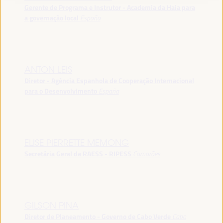
Gerente de Programa e Instrutor - Academia da Haia para
a governação local
España
ANTON LEIS
Diretor - Agência Espanhola de Cooperação Internacional
para o Desenvolvimento
España
ELISE PIERRETTE MEMONG
Secretária Geral da RAESS - RIPESS
Camarões
GILSON PINA
Diretor de Planeamento - Governo de Cabo Verde
Cabo