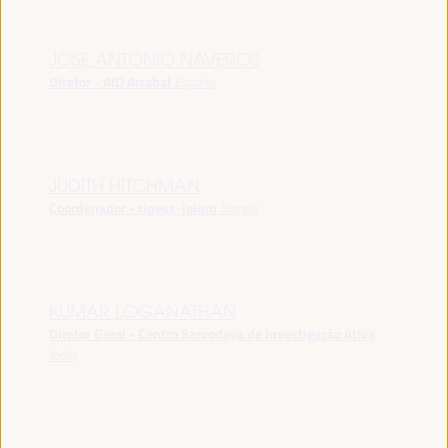
JOSE ANTONIO NAVEROS
Diretor - AID Arrabal
España
JUDITH HITCHMAN
Coordenador - ripess-joiqm
Irlanda
KUMAR LOGANATHAN
Diretor Geral - Centro Sarvodaya de Investigação Ativa
Índia