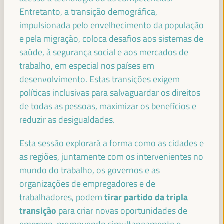
Entretanto, a transição demográfica,
TERESA RIBERA (VIDEO MESSAGE)
impulsionada pelo envelhecimento da população
Vice-presidente executivo para uma transição limpa,
justa e competitiva - Comissão Europeia
e pela migração, coloca desafios aos sistemas de
saúde, à segurança social e aos mercados de
trabalho, em especial nos países em
desenvolvimento. Estas transições exigem
YUSUF MOHAMED ADAN
políticas inclusivas para salvaguardar os direitos
Ministro do Trabalho e Assuntos Sociais da Somália -
de todas as pessoas, maximizar os benefícios e
Governo da Somália
Somália
reduzir as desigualdades.
Esta sessão explorará a forma como as cidades e
as regiões, juntamente com os intervenientes no
PATRICK MOLINOZ
mundo do trabalho, os governos e as
Membro do Comité Europeu das Regiões, Vice-Presidente
da Região Borgonha-Franco-Condado - Comissão
organizações de empregadores e de
Europeia
Comissão Europeia
tirar partido da tripla
trabalhadores, podem
transição
para criar novas oportunidades de