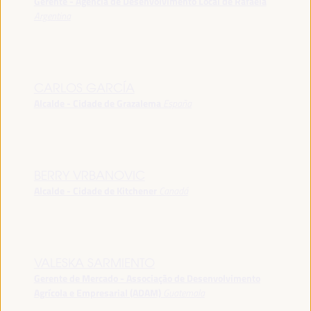
Gerente - Agência de Desenvolvimento Local de Rafaela
Argentina
CARLOS GARCÍA
Alcalde - Cidade de Grazalema
España
BERRY VRBANOVIC
Alcalde - Cidade de Kitchener
Canadá
VALESKA SARMIENTO
Gerente de Mercado - Associação de Desenvolvimento
Agrícola e Empresarial (ADAM)
Guatemala