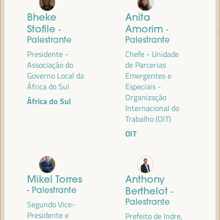
Bheke
Anita
TRANSIÇÃO JUSTA,
Stofile
Amorim
-
-
Palestrante
Palestrante
FINANCIAMENTO DO
Presidente -
Chefe - Unidade
DESENVOLVIMENTO E SOLUÇÕES
Associação do
de Parcerias
TERRITORIAIS, O TEMA DO VI
Governo Local da
Emergentes e
África do Sul
Especiais -
WFLED
Organização
África do Sul
Internacional do
O VI WFLED abordará as prioridades globais no tema da tripla
Trabalho (OIT)
transição, justiça social, formação para o emprego no território,
gestão pública, parcerias público-privadas e o papel do setor privado e
OIT
da economia social e solidária, emprego e trabalho decente e a
abordagem de uma nova economia que “cuida” do território, bem
como alianças multiníveis, políticas globais, nacionais e
descentralizadas (regionais-locais).
Mikel Torres
Anthony
- Palestrante
Berthelot
-
Palestrante
Segundo Vice-
Leia a nota conceitual
Presidente e
Prefeito de Indre,