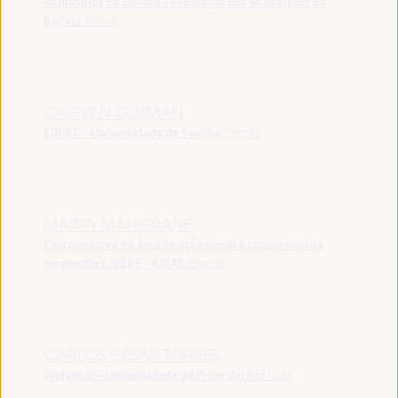
Municípios da Bolívia - Federação dos Municípios da
Bolívia
Bolívia
CARMEN GUZMAN
CIRIEC - Universidade de Sevilha
España
MARTA MANGRANÉ
Coordenadora da área de ação social e cooperação da
cooperativa IDEAS - IDEAS
España
CARLOS CÉSAR TORRES
Professor - Universidade de Pinar del Río
Cuba