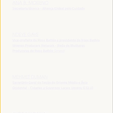
ANA B. MORENO
Secretaria técnica - Aliança Global pelo Cuidado
NDEYE GAYE
Vice-prefeita de Ross Bethio e presidente da Ross Bethio
Women Producers Network - Rede de Mulheres
Produtoras de Ross Bethio
Senegal
MEHMET DUMAN
Secretário Geral da Seção do Oriente Médio e Ásia
Ocidental - Cidades e Governos Locais Unidos (CGLU)