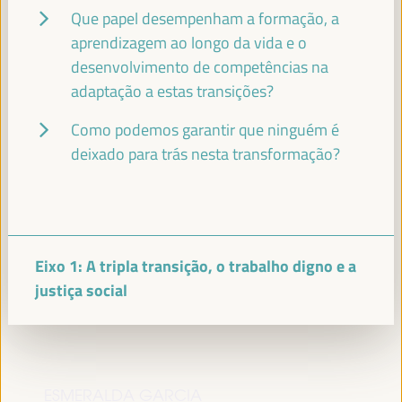
Que papel desempenham a formação, a
MARÍA DEL MAR VÁZQUEZ AGÜERO
aprendizagem ao longo da vida e o
Alcaldesa - Cidade de Almeria
España
desenvolvimento de competências na
adaptação a estas transições?
Como podemos garantir que ninguém é
ASIA GUERRESCHI
deixado para trás nesta transformação?
PhD - representante das Cooperativas Climáticas
Circulares - Universidade de Ferrara
Itália
Eixo 1: A tripla transição, o trabalho digno e a
FATIHA EL MOUDNI
justiça social
Prefeita - Cidade de Rabat
Marrocos
ESMERALDA GARCIA