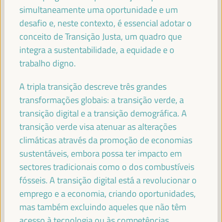
Secretário de Estado da Cooperação Internacional do
simultaneamente uma oportunidade e um
Ministério dos Negócios Estrangeiros de Espanha -
desafio e, neste contexto, é essencial adotar o
Governo espanhol
España
conceito de Transição Justa, um quadro que
integra a sustentabilidade, a equidade e o
trabalho digno.
HAOLIANG XU
A tripla transição descreve três grandes
Subsecretário-Geral, Administrador Associado -
transformações globais: a transição verde, a
Programa das Nações Unidas para o Desenvolvimento
(PNUD)
transição digital e a transição demográfica. A
transição verde visa atenuar as alterações
climáticas através da promoção de economias
sustentáveis, embora possa ter impacto em
JAN VAN ZANEN
sectores tradicionais como o dos combustíveis
Presidente da CGLU e Prefeito de Haia - Cidades e
fósseis. A transição digital está a revolucionar o
Governos Locais Unidos (CGLU)
emprego e a economia, criando oportunidades,
mas também excluindo aqueles que não têm
acesso à tecnologia ou às competências.