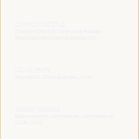
CLAIRE COURTEILLE
Conselheiro Sênior da Cúpula Social Mundial -
Organização Internacional do Trabalho (OIT)
CÉLINE PAPIN
Vice-prefeito - Cidade de Bordéus
França
ANDRIY TABINSKY
Diretor-executivo - Associação das Comunidades do
Carvão
Ucrânia