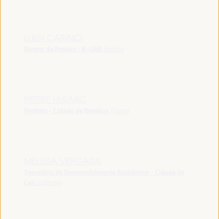
LUIGI CARINCI
Diretor do Projeto - B-LIVE
España
PIERRE HURMIC
Prefeito - Cidade de Bordéus
França
MELISSA VERGARA
Secretária de Desenvolvimento Econômico - Cidade de
Cali
Colômbia