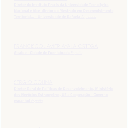
Diretor do Instituto Praxis da Universidade Tecnológica
Nacional e Vice-diretor do Mestrado em Desenvolvimento
Territorial... - Universidade de Rafaela
Argentina
FRANCISCO JAVIER AYALA ORTEGA
Alcalde - Cidade de Fuenlabrada
España
SERGIO COLINA
Diretor Geral de Políticas de Desenvolvimento, Ministério
dos Negócios Estrangeiros, UE e Cooperação - Governo
espanhol
España