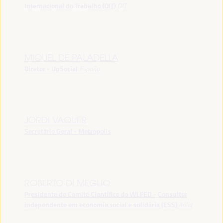
Internacional do Trabalho (OIT)
OIT
MIQUEL DE PALADELLA
Diretor - UpSocial
España
JORDI VAQUER
Secretário Geral - Metropolis
ROBERTO DI MEGLIO
Presidente do Comitê Científico do WLFED - Consultor
independente em economia social e solidária (ESS)
Itália