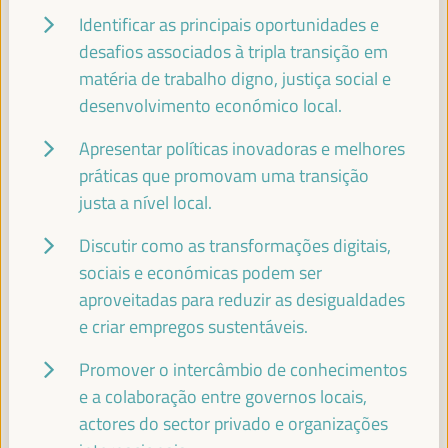
Internacional (FAMSI)
Espanha
Identificar as principais oportunidades e
desafios associados à tripla transição em
matéria de trabalho digno, justiça social e
desenvolvimento económico local.
BHEKE STOFILE
Presidente - Associação do Governo Local da África do Sul
Apresentar políticas inovadoras e melhores
África do Sul
práticas que promovam uma transição
justa a nível local.
Discutir como as transformações digitais,
RACHID EL ABDI
sociais e económicas podem ser
Presidente - ORU-Fogar
Marrocos
aproveitadas para reduzir as desigualdades
e criar empregos sustentáveis.
Promover o intercâmbio de conhecimentos
ABABACAR KHALIFA NDAO
e a colaboração entre governos locais,
Presidente - Conselho Departamental de Dagana
Senegal
actores do sector privado e organizações