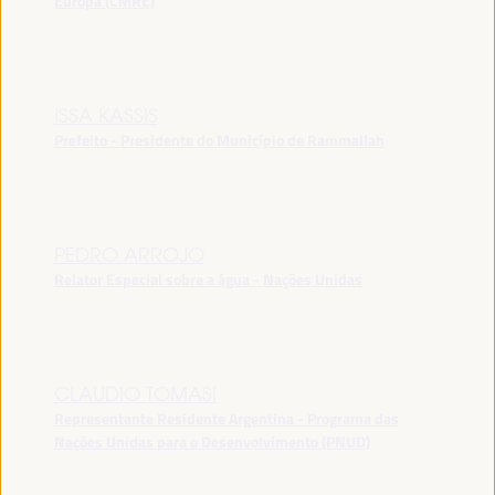
Europa (CMRE)
ISSA KASSIS
Prefeito - Presidente do Município de Rammallah
PEDRO ARROJO
Relator Especial sobre a água - Nações Unidas
CLAUDIO TOMASI
Representante Residente Argentina - Programa das
Nações Unidas para o Desenvolvimento (PNUD)