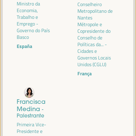
Ministro da
Conselheiro
Economia,
Metropolitano de
Trabalho e
Nantes
Emprego -
Métropole e
PALESTRANTES
Governo do País
Copresidente do
Basco
Conselho de
Políticas da... -
España
Cidades e
MARÍA JESÚS MONTERO CUADRADO
Governos Locais
Primeira Vice-Presidente e Ministra das Finanças -
Unidos (CGLU)
Governo espanhol
Espanha
França
ANTONIO SANZ
Francisca
Ministro da Presidência, Interior, Diálogo Social e
Medina
-
Simplificação Administrativa - Junta de Andalucía
España
Palestrante
Primeira Vice-
Presidente e