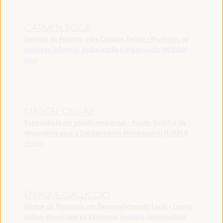
CARMEN ROCA
Gerente de Projetos para Cidades Focais - Mulheres no
emprego informal: globalização e organização (WIEGO)
Peru
MARCEL ORGAZ
Especialista em gestão ambiental - Fundo Andaluz de
Municípios para a Solidariedade Internacional (FAMSI)
Bolívia
ENRIQUE GALLICCIO
Diretor do Mestrado em Desenvolvimento Local - Centro
Latino-Americano de Economia Humana Universidade