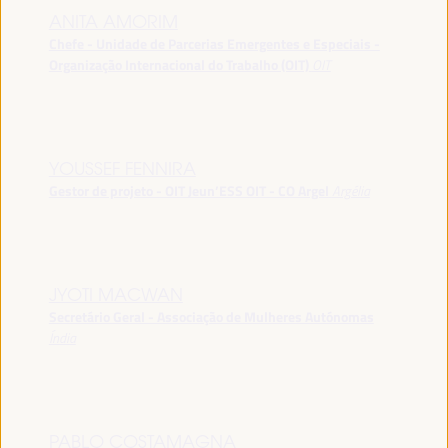
ANITA AMORIM
Chefe - Unidade de Parcerias Emergentes e Especiais -
Organização Internacional do Trabalho (OIT)
OIT
YOUSSEF FENNIRA
Gestor de projeto - OIT Jeun’ESS OIT - CO Argel
Argélia
JYOTI MACWAN
Secretário Geral - Associação de Mulheres Autónomas
Índia
PABLO COSTAMAGNA