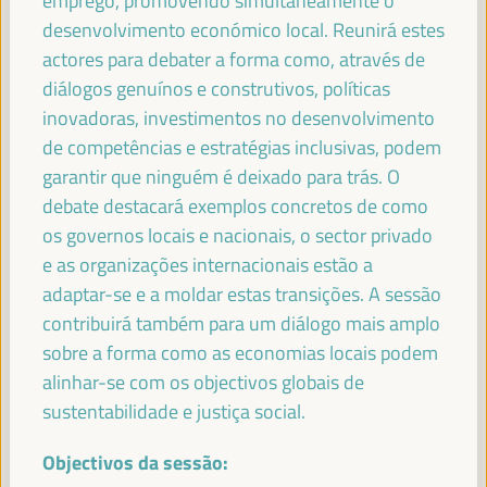
emprego, promovendo simultaneamente o
desenvolvimento económico local. Reunirá estes
JOSÉ LUIS GARCÍA MARTÍN
actores para debater a forma como, através de
Vice-Presidente da FAMSI, Vice-Prefeito e Chefe da Área
diálogos genuínos e construtivos, políticas
de Atenção Preferencial Bairros e Direitos Sociais... -
Fundo Andaluz de Municípios para a Solidariedade
inovadoras, investimentos no desenvolvimento
Internacional (FAMSI)
España
de competências e estratégias inclusivas, podem
garantir que ninguém é deixado para trás. O
debate destacará exemplos concretos de como
os governos locais e nacionais, o sector privado
EMILIA SÁIZ
e as organizações internacionais estão a
Secretaria General - Cidades e Governos Locais Unidos
adaptar-se e a moldar estas transições. A sessão
(CGLU)
UCLG
contribuirá também para um diálogo mais amplo
sobre a forma como as economias locais podem
alinhar-se com os objectivos globais de
sustentabilidade e justiça social.
FRANCISCO TOAJAS
Deputado para a Cooperação Internacional do Conselho
Provincial de Sevilha e Presidente da Comissão de... -
Objectivos da sessão:
Fundo Andaluz de Municípios para a Solidariedade