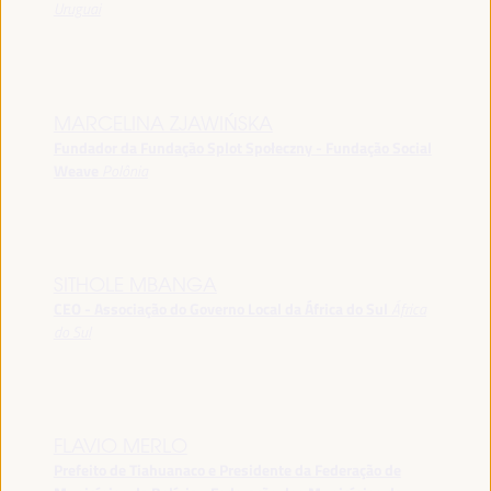
Uruguai
MARCELINA ZJAWIŃSKA
Fundador da Fundação Splot Społeczny - Fundação Social
Weave
Polônia
SITHOLE MBANGA
CEO - Associação do Governo Local da África do Sul
África
do Sul
FLAVIO MERLO
Prefeito de Tiahuanaco e Presidente da Federação de