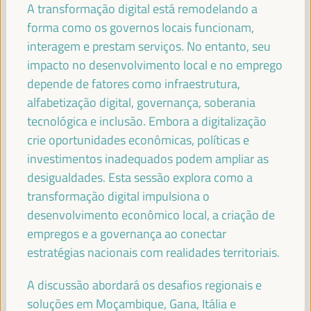
A transformação digital está remodelando a
FRANCISCO REYES
forma como os governos locais funcionam,
Presidente - Fundo Andaluz de Municípios para a
Solidariedade Internacional (FAMSI)
España
interagem e prestam serviços. No entanto, seu
impacto no desenvolvimento local e no emprego
depende de fatores como infraestrutura,
alfabetização digital, governança, soberania
FRANCISCO JAVIER FERNÁNDEZ DE LOS
tecnológica e inclusão. Embora a digitalização
RÍOS TORRES
crie oportunidades econômicas, políticas e
Presidente - Conselho Provincial de Sevilha
España
investimentos inadequados podem ampliar as
desigualdades. Esta sessão explora como a
transformação digital impulsiona o
desenvolvimento econômico local, a criação de
JOSÉ LUIS SANZ
empregos e a governança ao conectar
Alcalde - Cidade de Sevilha
España
estratégias nacionais com realidades territoriais.
A discussão abordará os desafios regionais e
soluções em Moçambique, Gana, Itália e
EVA GRANADOS