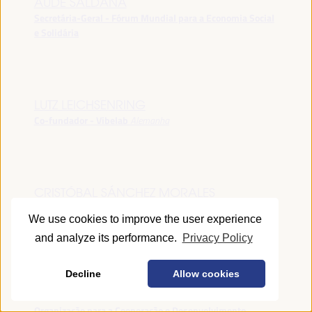
AUDE SALDANA
Secretária-Geral - Fórum Mundial para a Economia Social
e Solidária
LUTZ LEICHSENRING
Co-fundador - Vibelab
Alemanha
CRISTÓBAL SÁNCHEZ MORALES
Vice-conselheiro da Indústria - Junta de Andalucía
España
We use cookies to improve the user experience
and analyze its performance.
Privacy Policy
Decline
Allow cookies
ANNA RUBIN
Gerente do Fórum de Desenvolvimento Local -
Organização para a Cooperação e Desenvolvimento