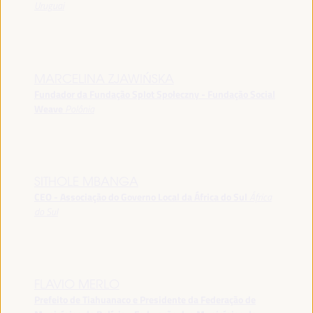
Uruguai
MARCELINA ZJAWIŃSKA
Fundador da Fundação Splot Społeczny - Fundação Social
Weave
Polônia
SITHOLE MBANGA
CEO - Associação do Governo Local da África do Sul
África
do Sul
FLAVIO MERLO
Prefeito de Tiahuanaco e Presidente da Federação de