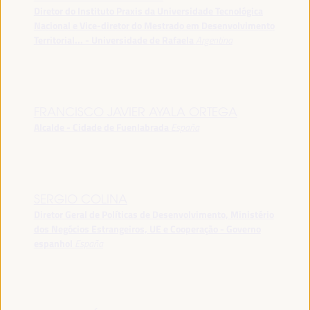
Diretor do Instituto Praxis da Universidade Tecnológica
Nacional e Vice-diretor do Mestrado em Desenvolvimento
Territorial... - Universidade de Rafaela
Argentina
FRANCISCO JAVIER AYALA ORTEGA
Alcalde - Cidade de Fuenlabrada
España
SERGIO COLINA
Diretor Geral de Políticas de Desenvolvimento, Ministério
dos Negócios Estrangeiros, UE e Cooperação - Governo
espanhol
España