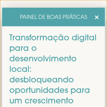
PAINEL DE BOAS PRÁTICAS
Transformação digital
para o
desenvolvimento
local:
sexta edição do Fórum Mundial para o Desenvolvimento
A
desbloqueando
Económico Local
1 a 4 de abril de 2025 em
será realizada de
Sevilha, Espanha,
no Palácio de Congressos e Exposições (FIBES).
oportunidades para
Programa
um crescimento