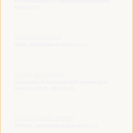
Municípios da Bolívia - Federação dos Municípios da
Bolívia
Bolívia
CARMEN GUZMAN
CIRIEC - Universidade de Sevilha
España
MARTA MANGRANÉ
Coordenadora da área de ação social e cooperação da
cooperativa IDEAS - IDEAS
España
CARLOS CÉSAR TORRES
Professor - Universidade de Pinar del Río
Cuba