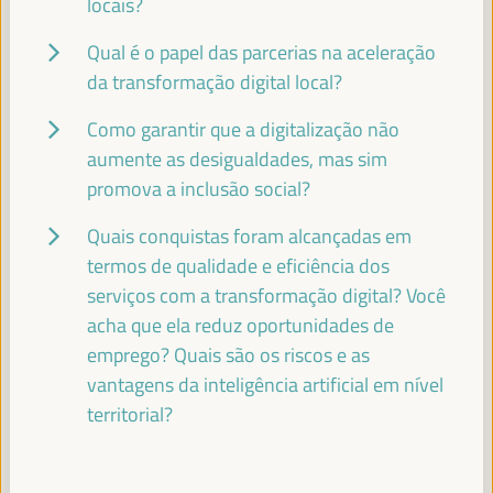
locais?
MARÍA DEL MAR VÁZQUEZ AGÜERO
Qual é o papel das parcerias na aceleração
Alcaldesa - Cidade de Almeria
España
da transformação digital local?
Como garantir que a digitalização não
aumente as desigualdades, mas sim
ASIA GUERRESCHI
promova a inclusão social?
PhD - representante das Cooperativas Climáticas
Circulares - Universidade de Ferrara
Itália
Quais conquistas foram alcançadas em
termos de qualidade e eficiência dos
serviços com a transformação digital? Você
acha que ela reduz oportunidades de
FATIHA EL MOUDNI
emprego? Quais são os riscos e as
Prefeita - Cidade de Rabat
Marrocos
vantagens da inteligência artificial em nível
territorial?
ESMERALDA GARCIA