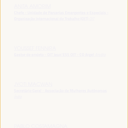
ANITA AMORIM
Chefe - Unidade de Parcerias Emergentes e Especiais -
Organização Internacional do Trabalho (OIT)
OIT
YOUSSEF FENNIRA
Gestor de projeto - OIT Jeun’ESS OIT - CO Argel
Argélia
JYOTI MACWAN
Secretário Geral - Associação de Mulheres Autónomas
Índia
PABLO COSTAMAGNA