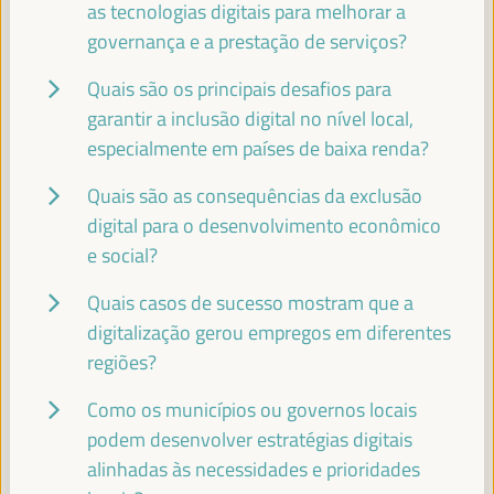
as tecnologias digitais para melhorar a
governança e a prestação de serviços?
LEANDRO MORAIS
Quais são os principais desafios para
Profesor SSE-UNESP - Universidade Estadual Paulista
garantir a inclusão digital no nível local,
(UNESP)
Brasil
especialmente em países de baixa renda?
Quais são as consequências da exclusão
digital para o desenvolvimento econômico
ABDOULAYE GARBA MAIGA
e social?
Presidente - Conselho Regional de Mopti
Mali
Quais casos de sucesso mostram que a
digitalização gerou empregos em diferentes
regiões?
GEORGIA KARAVANGELI
Coordenadora da Equipa de Economia Social e Solidária e
Como os municípios ou governos locais
Inovação Social - REAS Rede de redes
España
podem desenvolver estratégias digitais
alinhadas às necessidades e prioridades