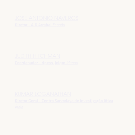
JOSE ANTONIO NAVEROS
Diretor - AID Arrabal
España
JUDITH HITCHMAN
Coordenador - ripess-joiqm
Irlanda
KUMAR LOGANATHAN
Diretor Geral - Centro Sarvodaya de Investigação Ativa
Índia