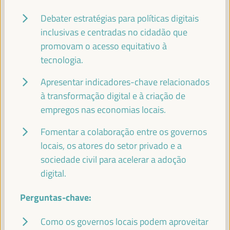
Internacional (FAMSI)
Espanha
Debater estratégias para políticas digitais
inclusivas e centradas no cidadão que
promovam o acesso equitativo à
tecnologia.
BHEKE STOFILE
Presidente - Associação do Governo Local da África do Sul
Apresentar indicadores-chave relacionados
África do Sul
à transformação digital e à criação de
empregos nas economias locais.
Fomentar a colaboração entre os governos
RACHID EL ABDI
locais, os atores do setor privado e a
Presidente - ORU-Fogar
Marrocos
sociedade civil para acelerar a adoção
digital.
Perguntas-chave:
ABABACAR KHALIFA NDAO
Presidente - Conselho Departamental de Dagana
Senegal
Como os governos locais podem aproveitar