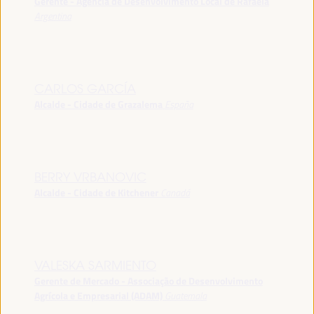
Gerente - Agência de Desenvolvimento Local de Rafaela
Argentina
CARLOS GARCÍA
Alcalde - Cidade de Grazalema
España
BERRY VRBANOVIC
Alcalde - Cidade de Kitchener
Canadá
VALESKA SARMIENTO
Gerente de Mercado - Associação de Desenvolvimento
Agrícola e Empresarial (ADAM)
Guatemala