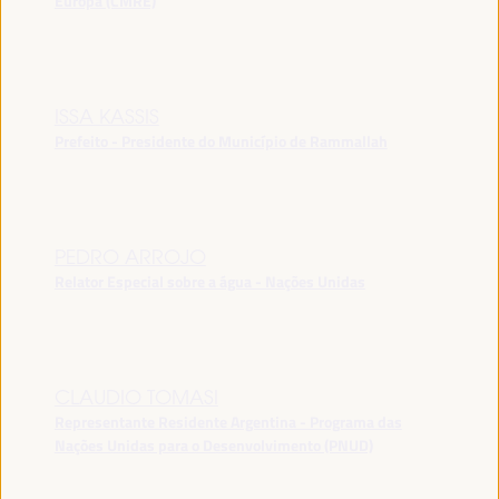
Europa (CMRE)
ISSA KASSIS
Prefeito - Presidente do Município de Rammallah
PEDRO ARROJO
Relator Especial sobre a água - Nações Unidas
CLAUDIO TOMASI
Representante Residente Argentina - Programa das
Nações Unidas para o Desenvolvimento (PNUD)