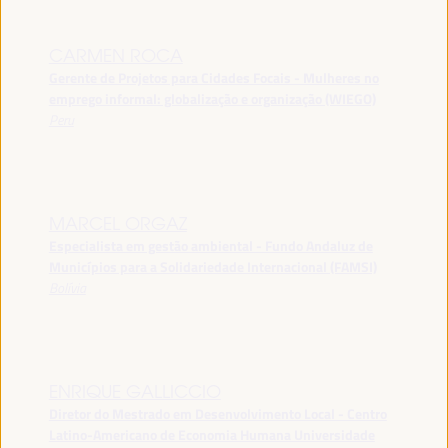
CARMEN ROCA
Gerente de Projetos para Cidades Focais - Mulheres no
emprego informal: globalização e organização (WIEGO)
Peru
MARCEL ORGAZ
Especialista em gestão ambiental - Fundo Andaluz de
Municípios para a Solidariedade Internacional (FAMSI)
Bolívia
ENRIQUE GALLICCIO
Diretor do Mestrado em Desenvolvimento Local - Centro
Latino-Americano de Economia Humana Universidade