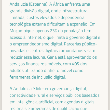
Secretário de Estado da Cooperação Internacional do
Andaluzia (Espanha). A África enfrenta uma
Ministério dos Negócios Estrangeiros de Espanha -
grande divisão digital, onde infraestrutura
Governo espanhol
España
limitada, custos elevados e dependência
tecnológica externa dificultam a expansão. Em
Moçambique, apenas 23% da população tem
acesso à internet, o que limita o governo digital e
HAOLIANG XU
o empreendedorismo digital. Parcerias público-
Subsecretário-Geral, Administrador Associado -
Programa das Nações Unidas para o Desenvolvimento
privadas e centros digitais comunitários visam
(PNUD)
reduzir essa lacuna. Gana está aproveitando os
serviços financeiros móveis, com 40% dos
adultos utilizando dinheiro móvel como
ferramenta de inclusão digital.
JAN VAN ZANEN
Presidente da CGLU e Prefeito de Haia - Cidades e
A Andaluzia é líder em governança digital,
Governos Locais Unidos (CGLU)
conectividade rural e serviços públicos baseados
em inteligência artificial, com agendas digitais
regionais e programas de qualificação que