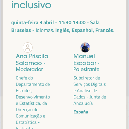
inclusivo
Leia mais
quinta-feira 3 abril
11:30
13:00
Sala
-
Bruselas
Inglês, Espanhol, Francês
Idiomas:
Ana Priscila
Manuel
Salomão
Escobar
-
-
Moderador
Palestrante
Chefe do
Subdiretor de
Departamento de
Serviços Digitais
Estudos,
e Análise de
Desenvolvimento
Dados - Junta de
e Estatística, da
Andalucía
Direcção de
España
Comunicação e
Estatística -
Instituto