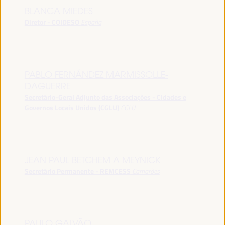
BLANCA MIEDES
Diretor - COIDESO
España
PABLO FERNÁNDEZ MARMISSOLLE-
DAGUERRE
Secretário-Geral Adjunto das Associações - Cidades e
Governos Locais Unidos (CGLU)
CGLU
JEAN PAUL BETCHEM A MEYNICK
Secretário Permanente - REMCESS
Camarões
PAULO GALVÃO