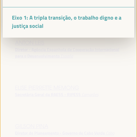
Gerente de Programa e Instrutor - Academia da Haia para
a governação local
España
Eixo 1: A tripla transição, o trabalho digno e a
justiça social
ANTON LEIS
Diretor - Agência Espanhola de Cooperação Internacional
para o Desenvolvimento
España
ELISE PIERRETTE MEMONG
Secretária Geral da RAESS - RIPESS
Camarões
GILSON PINA
Diretor de Planeamento - Governo de Cabo Verde
Cabo