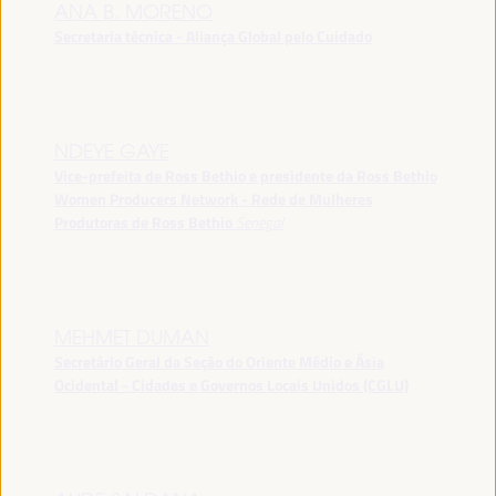
ANA B. MORENO
Secretaria técnica - Aliança Global pelo Cuidado
NDEYE GAYE
Vice-prefeita de Ross Bethio e presidente da Ross Bethio
Women Producers Network - Rede de Mulheres
Produtoras de Ross Bethio
Senegal
MEHMET DUMAN
Secretário Geral da Seção do Oriente Médio e Ásia
Ocidental - Cidades e Governos Locais Unidos (CGLU)