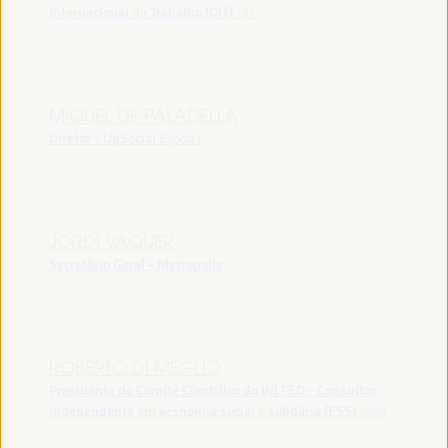
Internacional do Trabalho (OIT)
OIT
MIQUEL DE PALADELLA
Diretor - UpSocial
España
JORDI VAQUER
Secretário Geral - Metropolis
ROBERTO DI MEGLIO
Presidente do Comitê Científico do WLFED - Consultor
independente em economia social e solidária (ESS)
Itália