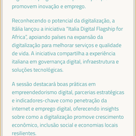
promovem inovação e emprego.
TERESA RIBERA (VIDEO MESSAGE)
Vice-presidente executivo para uma transição limpa,
Reconhecendo o potencial da digitalização, a
justa e competitiva - Comissão Europeia
Itália lançou a iniciativa “Italia Digital Flagship for
Africa”, apoiando países na expansão da
digitalização para melhorar serviços e qualidade
de vida. A iniciativa compartilha a experiência
YUSUF MOHAMED ADAN
Ministro do Trabalho e Assuntos Sociais da Somália -
italiana em governança digital, infraestrutura e
Governo da Somália
Somália
soluções tecnológicas.
A sessão destacará boas práticas em
empreendedorismo digital, parcerias estratégicas
PATRICK MOLINOZ
e indicadores-chave como penetração da
Membro do Comité Europeu das Regiões, Vice-Presidente
internet e emprego digital, oferecendo insights
da Região Borgonha-Franco-Condado - Comissão
sobre como a digitalização promove crescimento
Europeia
Comissão Europeia
econômico, inclusão social e economias locais
resilientes.