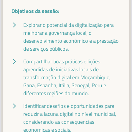
Objetivos da sessão:
JOSÉ LUIS GARCÍA MARTÍN
Vice-Presidente da FAMSI, Vice-Prefeito e Chefe da Área
Explorar o potencial da digitalização para
de Atenção Preferencial Bairros e Direitos Sociais... -
Fundo Andaluz de Municípios para a Solidariedade
melhorar a governança local, o
Internacional (FAMSI)
España
desenvolvimento econômico e a prestação
de serviços públicos.
Compartilhar boas práticas e lições
EMILIA SÁIZ
aprendidas de iniciativas locais de
Secretaria General - Cidades e Governos Locais Unidos
transformação digital em Moçambique,
(CGLU)
UCLG
Gana, Espanha, Itália, Senegal, Peru e
diferentes regiões do mundo.
Identificar desafios e oportunidades para
FRANCISCO TOAJAS
reduzir a lacuna digital no nível municipal,
Deputado para a Cooperação Internacional do Conselho
considerando as consequências
Provincial de Sevilha e Presidente da Comissão de... -
econômicas e sociais.
Fundo Andaluz de Municípios para a Solidariedade