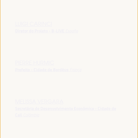
LUIGI CARINCI
Diretor do Projeto - B-LIVE
España
PIERRE HURMIC
Prefeito - Cidade de Bordéus
França
MELISSA VERGARA
Secretária de Desenvolvimento Econômico - Cidade de
Cali
Colômbia