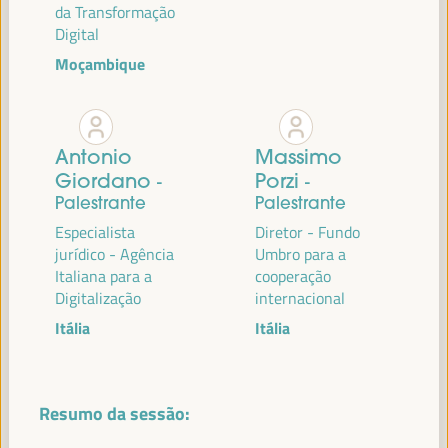
da Transformação
Digital
Moçambique
PALESTRANTES
Antonio
Massimo
MARÍA JESÚS MONTERO CUADRADO
Giordano
Porzi
-
-
Primeira Vice-Presidente e Ministra das Finanças -
Palestrante
Palestrante
Governo espanhol
Espanha
Especialista
Diretor - Fundo
jurídico - Agência
Umbro para a
Italiana para a
cooperação
Digitalização
internacional
ANTONIO SANZ
Itália
Itália
Ministro da Presidência, Interior, Diálogo Social e
Simplificação Administrativa - Junta de Andalucía
España
Resumo da sessão: