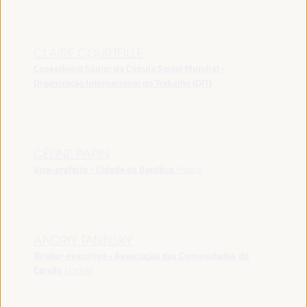
CLAIRE COURTEILLE
Conselheiro Sênior da Cúpula Social Mundial -
Organização Internacional do Trabalho (OIT)
CÉLINE PAPIN
Vice-prefeito - Cidade de Bordéus
França
ANDRIY TABINSKY
Diretor-executivo - Associação das Comunidades do
Carvão
Ucrânia