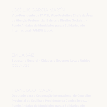
JOSÉ LUIS GARCÍA MARTÍN
Vice-Presidente da FAMSI, Vice-Prefeito e Chefe da Área
de Atenção Preferencial Bairros e Direitos Sociais... -
Fundo Andaluz de Municípios para a Solidariedade
Internacional (FAMSI)
España
EMILIA SÁIZ
Secretaria General - Cidades e Governos Locais Unidos
(CGLU)
UCLG
FRANCISCO TOAJAS
Deputado para a Cooperação Internacional do Conselho
Provincial de Sevilha e Presidente da Comissão de... -
Fundo Andaluz de Municípios para a Solidariedade