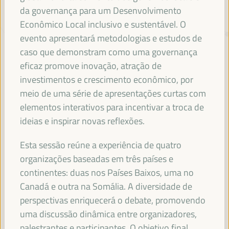
da governança para um Desenvolvimento
Econômico Local inclusivo e sustentável. O
TRANSIÇÃO JUSTA,
evento apresentará metodologias e estudos de
FINANCIAMENTO DO
caso que demonstram como uma governança
DESENVOLVIMENTO E SOLUÇÕES
eficaz promove inovação, atração de
TERRITORIAIS, O TEMA DO VI
investimentos e crescimento econômico, por
WFLED
meio de uma série de apresentações curtas com
elementos interativos para incentivar a troca de
O VI WFLED abordará as prioridades globais no tema da tripla
ideias e inspirar novas reflexões.
transição, justiça social, formação para o emprego no território,
gestão pública, parcerias público-privadas e o papel do setor privado e
Esta sessão reúne a experiência de quatro
da economia social e solidária, emprego e trabalho decente e a
abordagem de uma nova economia que “cuida” do território, bem
organizações baseadas em três países e
como alianças multiníveis, políticas globais, nacionais e
continentes: duas nos Países Baixos, uma no
descentralizadas (regionais-locais).
Canadá e outra na Somália. A diversidade de
perspectivas enriquecerá o debate, promovendo
uma discussão dinâmica entre organizadores,
Leia a nota conceitual
palestrantes e participantes. O objetivo final