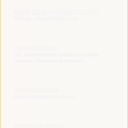
MARÍA DEL MAR VÁZQUEZ AGÜERO
Alcaldesa - Cidade de Almeria
España
ASIA GUERRESCHI
PhD - representante das Cooperativas Climáticas
Circulares - Universidade de Ferrara
Itália
FATIHA EL MOUDNI
Prefeita - Cidade de Rabat
Marrocos
ESMERALDA GARCIA