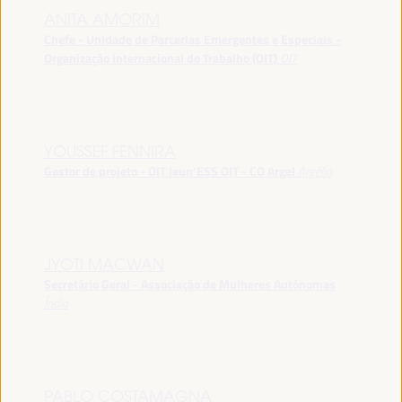
ANITA AMORIM
Chefe - Unidade de Parcerias Emergentes e Especiais -
Organização Internacional do Trabalho (OIT)
OIT
YOUSSEF FENNIRA
Gestor de projeto - OIT Jeun’ESS OIT - CO Argel
Argélia
JYOTI MACWAN
Secretário Geral - Associação de Mulheres Autónomas
Índia
PABLO COSTAMAGNA