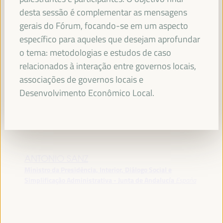
desta sessão é complementar as mensagens
gerais do Fórum, focando-se em um aspecto
específico para aqueles que desejam aprofundar
PALESTRANTES
o tema: metodologias e estudos de caso
relacionados à interação entre governos locais,
associações de governos locais e
MARÍA JESÚS MONTERO CUADRADO
Desenvolvimento Econômico Local.
Primeira Vice-Presidente e Ministra das Finanças -
Governo espanhol
Espanha
ANTONIO SANZ
Ministro da Presidência, Interior, Diálogo Social e
Simplificação Administrativa - Junta de Andalucía
España