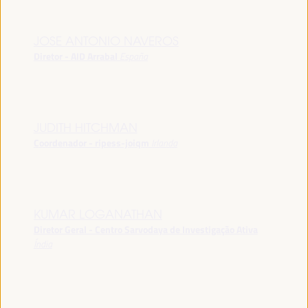
JOSE ANTONIO NAVEROS
Diretor - AID Arrabal
España
JUDITH HITCHMAN
Coordenador - ripess-joiqm
Irlanda
KUMAR LOGANATHAN
Diretor Geral - Centro Sarvodaya de Investigação Ativa
Índia