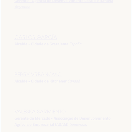
Gerente - Agência de Desenvolvimento Local de Rafaela
Argentina
CARLOS GARCÍA
Alcalde - Cidade de Grazalema
España
BERRY VRBANOVIC
Alcalde - Cidade de Kitchener
Canadá
VALESKA SARMIENTO
Gerente de Mercado - Associação de Desenvolvimento
Agrícola e Empresarial (ADAM)
Guatemala