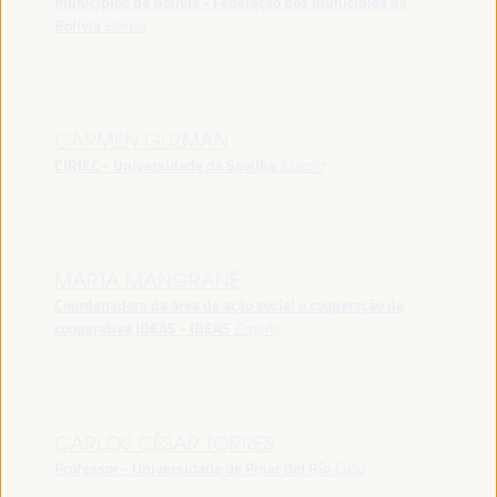
Municípios da Bolívia - Federação dos Municípios da
Bolívia
Bolívia
CARMEN GUZMAN
CIRIEC - Universidade de Sevilha
España
MARTA MANGRANÉ
Coordenadora da área de ação social e cooperação da
cooperativa IDEAS - IDEAS
España
CARLOS CÉSAR TORRES
Professor - Universidade de Pinar del Río
Cuba