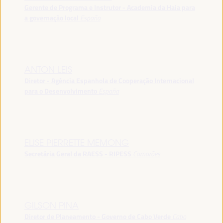
Gerente de Programa e Instrutor - Academia da Haia para
a governação local
España
ANTON LEIS
Diretor - Agência Espanhola de Cooperação Internacional
para o Desenvolvimento
España
ELISE PIERRETTE MEMONG
Secretária Geral da RAESS - RIPESS
Camarões
GILSON PINA
Diretor de Planeamento - Governo de Cabo Verde
Cabo