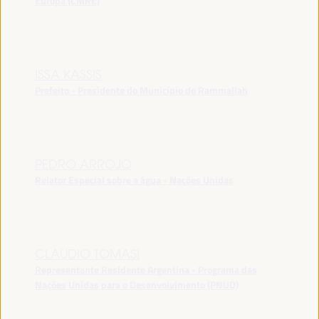
Europa (CMRE)
ISSA KASSIS
Prefeito - Presidente do Município de Rammallah
PEDRO ARROJO
Relator Especial sobre a água - Nações Unidas
CLAUDIO TOMASI
Representante Residente Argentina - Programa das
Nações Unidas para o Desenvolvimento (PNUD)