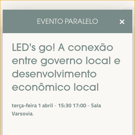
EVENTO PARALELO
LED's go! A conexão
entre governo local e
desenvolvimento
econômico local
sexta edição do Fórum Mundial para o Desenvolvimento
A
Económico Local
1 a 4 de abril de 2025 em
será realizada de
terça-feira 1 abril
15:30
17:00
Sala
-
Sevilha, Espanha,
no Palácio de Congressos e Exposições (FIBES).
Varsovia
Programa