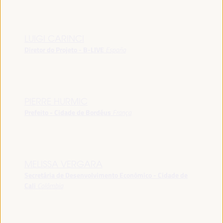
LUIGI CARINCI
Diretor do Projeto - B-LIVE
España
PIERRE HURMIC
Prefeito - Cidade de Bordéus
França
MELISSA VERGARA
Secretária de Desenvolvimento Econômico - Cidade de
Cali
Colômbia