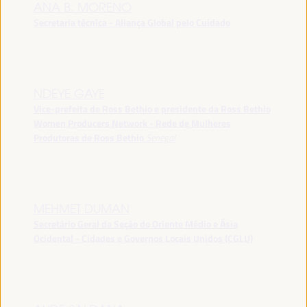
ANA B. MORENO
Secretaria técnica - Aliança Global pelo Cuidado
NDEYE GAYE
Vice-prefeita de Ross Bethio e presidente da Ross Bethio
Women Producers Network - Rede de Mulheres
Produtoras de Ross Bethio
Senegal
MEHMET DUMAN
Secretário Geral da Seção do Oriente Médio e Ásia
Ocidental - Cidades e Governos Locais Unidos (CGLU)