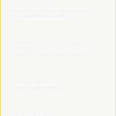
FRANCISCO REYES
Presidente - Fundo Andaluz de Municípios para a
Solidariedade Internacional (FAMSI)
España
FRANCISCO JAVIER FERNÁNDEZ DE LOS
RÍOS TORRES
Presidente - Conselho Provincial de Sevilha
España
JOSÉ LUIS SANZ
Alcalde - Cidade de Sevilha
España
EVA GRANADOS