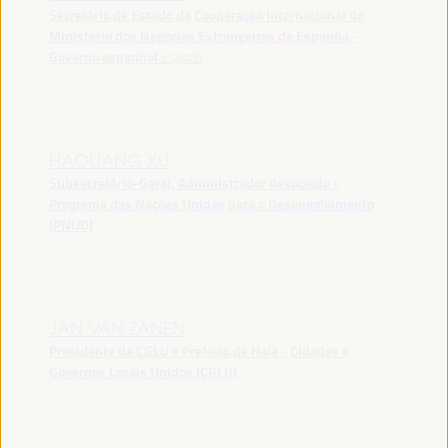
Secretário de Estado da Cooperação Internacional do
Ministério dos Negócios Estrangeiros de Espanha -
Governo espanhol
España
HAOLIANG XU
Subsecretário-Geral, Administrador Associado -
Programa das Nações Unidas para o Desenvolvimento
(PNUD)
JAN VAN ZANEN
Presidente da CGLU e Prefeito de Haia - Cidades e
Governos Locais Unidos (CGLU)