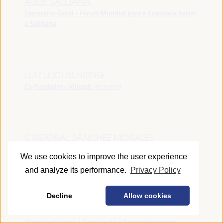
AUDE SALDANA
Secretária-Geral - Fórum Mundial para a Economia Social
e Solidária
LUTZ LEICHSENRING
Co-fundador - Vibelab
Alemanha
CRISTÓBAL SÁNCHEZ MORALES
Vice-conselheiro da Indústria - Junta de Andalucía
España
We use cookies to improve the user experience
and analyze its performance.
Privacy Policy
Decline
Allow cookies
ANNA RUBIN
Gerente do Fórum de Desenvolvimento Local -
Organização para a Cooperação e Desenvolvimento