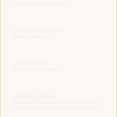
Internacional do Trabalho (OIT)
OIT
MIQUEL DE PALADELLA
Diretor - UpSocial
España
JORDI VAQUER
Secretário Geral - Metropolis
ROBERTO DI MEGLIO
Presidente do Comitê Científico do WLFED - Consultor
independente em economia social e solidária (ESS)
Itália