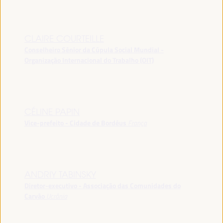
CLAIRE COURTEILLE
Conselheiro Sênior da Cúpula Social Mundial -
Organização Internacional do Trabalho (OIT)
CÉLINE PAPIN
Vice-prefeito - Cidade de Bordéus
França
ANDRIY TABINSKY
Diretor-executivo - Associação das Comunidades do
Carvão
Ucrânia