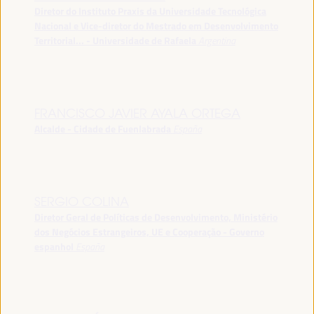
Diretor do Instituto Praxis da Universidade Tecnológica
Nacional e Vice-diretor do Mestrado em Desenvolvimento
Territorial... - Universidade de Rafaela
Argentina
FRANCISCO JAVIER AYALA ORTEGA
Alcalde - Cidade de Fuenlabrada
España
SERGIO COLINA
Diretor Geral de Políticas de Desenvolvimento, Ministério
dos Negócios Estrangeiros, UE e Cooperação - Governo
espanhol
España