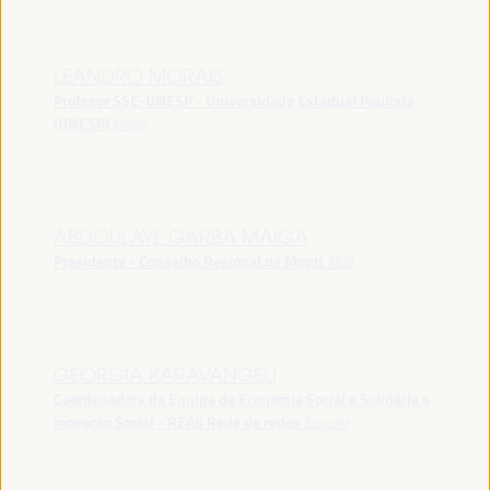
LEANDRO MORAIS
Profesor SSE-UNESP - Universidade Estadual Paulista
(UNESP)
Brasil
ABDOULAYE GARBA MAIGA
Presidente - Conselho Regional de Mopti
Mali
GEORGIA KARAVANGELI
Coordenadora da Equipa de Economia Social e Solidária e
Inovação Social - REAS Rede de redes
España