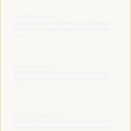
CARMEN ROCA
Gerente de Projetos para Cidades Focais - Mulheres no
emprego informal: globalização e organização (WIEGO)
Peru
MARCEL ORGAZ
Especialista em gestão ambiental - Fundo Andaluz de
Municípios para a Solidariedade Internacional (FAMSI)
Bolívia
ENRIQUE GALLICCIO
Diretor do Mestrado em Desenvolvimento Local - Centro
Latino-Americano de Economia Humana Universidade