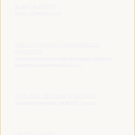
BLANCA MIEDES
Diretor - COIDESO
España
PABLO FERNÁNDEZ MARMISSOLLE-
DAGUERRE
Secretário-Geral Adjunto das Associações - Cidades e
Governos Locais Unidos (CGLU)
CGLU
JEAN PAUL BETCHEM A MEYNICK
Secretário Permanente - REMCESS
Camarões
PAULO GALVÃO