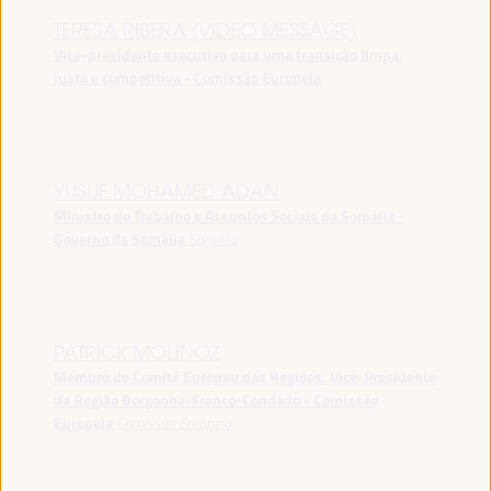
TERESA RIBERA (VIDEO MESSAGE)
Vice-presidente executivo para uma transição limpa,
justa e competitiva - Comissão Europeia
YUSUF MOHAMED ADAN
Ministro do Trabalho e Assuntos Sociais da Somália -
Governo da Somália
Somália
PATRICK MOLINOZ
Membro do Comité Europeu das Regiões, Vice-Presidente
da Região Borgonha-Franco-Condado - Comissão
Europeia
Comissão Europeia