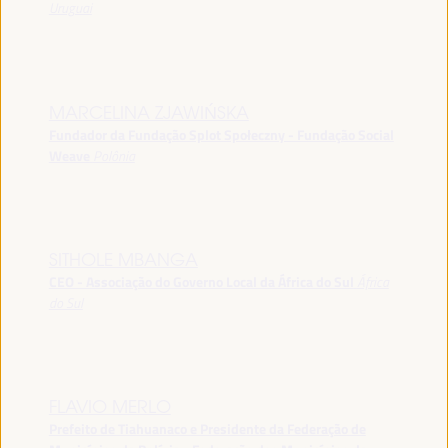
Uruguai
MARCELINA ZJAWIŃSKA
Fundador da Fundação Splot Społeczny - Fundação Social
Weave
Polônia
SITHOLE MBANGA
CEO - Associação do Governo Local da África do Sul
África
do Sul
FLAVIO MERLO
Prefeito de Tiahuanaco e Presidente da Federação de