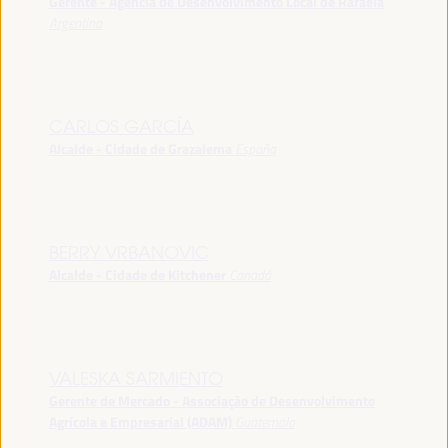
Gerente - Agência de Desenvolvimento Local de Rafaela
Argentina
CARLOS GARCÍA
Alcalde - Cidade de Grazalema
España
BERRY VRBANOVIC
Alcalde - Cidade de Kitchener
Canadá
VALESKA SARMIENTO
Gerente de Mercado - Associação de Desenvolvimento
Agrícola e Empresarial (ADAM)
Guatemala