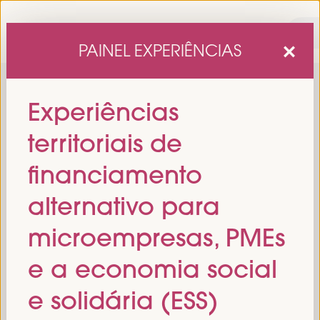
PAINEL EXPERIÊNCIAS
Experiências
territoriais de
financiamento
alternativo para
sexta edição do Fórum Mundial para o Desenvolvimento
A
microempresas, PMEs
Económico Local
1 a 4 de abril de 2025 em
será realizada de
Sevilha, Espanha,
no Palácio de Congressos e Exposições (FIBES).
e a economia social
Programa
e solidária (ESS)