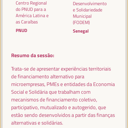
Centro Regional
Desenvolvimento
do PNUD para a
e Solidariedade
América Latina e
Municipal
as Caraíbas
(FODEM)
PALESTRANTES
PNUD
Senegal
MARÍA JESÚS MONTERO CUADRADO
Resumo da sessão:
Primeira Vice-Presidente e Ministra das Finanças -
Governo espanhol
Espanha
Trata-se de apresentar experiências territoriais
de financiamento alternativo para
microempresas, PMEs e entidades da Economia
ANTONIO SANZ
Social e Solidária que trabalham com
Ministro da Presidência, Interior, Diálogo Social e
mecanismos de financiamento coletivo,
Simplificação Administrativa - Junta de Andalucía
España
participativo, mutualizado e autogerido, que
estão sendo desenvolvidos a partir das finanças
alternativas e solidárias.