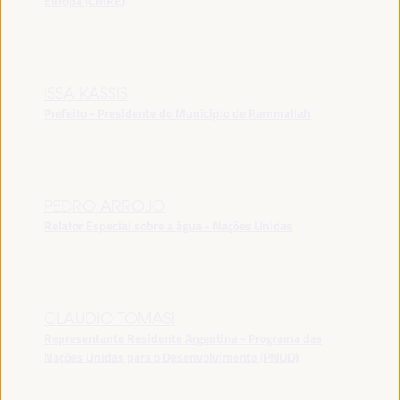
Europa (CMRE)
ISSA KASSIS
Prefeito - Presidente do Município de Rammallah
PEDRO ARROJO
Relator Especial sobre a água - Nações Unidas
CLAUDIO TOMASI
Representante Residente Argentina - Programa das
Nações Unidas para o Desenvolvimento (PNUD)