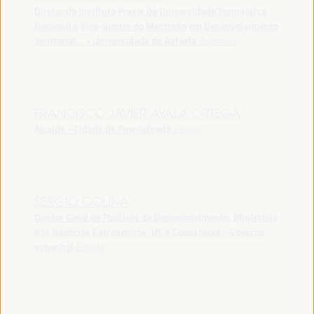
Diretor do Instituto Praxis da Universidade Tecnológica
Nacional e Vice-diretor do Mestrado em Desenvolvimento
Territorial... - Universidade de Rafaela
Argentina
FRANCISCO JAVIER AYALA ORTEGA
Alcalde - Cidade de Fuenlabrada
España
SERGIO COLINA
Diretor Geral de Políticas de Desenvolvimento, Ministério
dos Negócios Estrangeiros, UE e Cooperação - Governo
espanhol
España