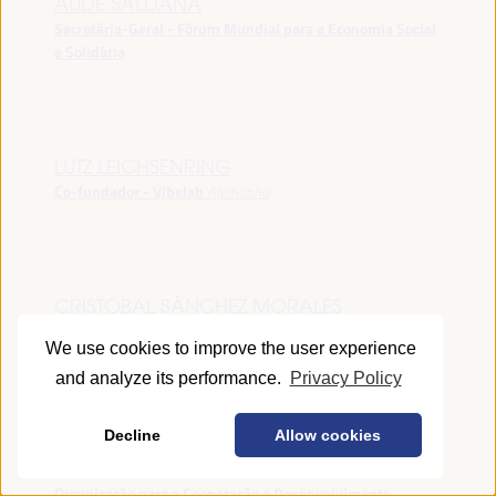
AUDE SALDANA
Secretária-Geral - Fórum Mundial para a Economia Social
e Solidária
LUTZ LEICHSENRING
Co-fundador - Vibelab
Alemanha
CRISTÓBAL SÁNCHEZ MORALES
Vice-conselheiro da Indústria - Junta de Andalucía
España
We use cookies to improve the user experience
and analyze its performance.
Privacy Policy
Decline
Allow cookies
ANNA RUBIN
Gerente do Fórum de Desenvolvimento Local -
Organização para a Cooperação e Desenvolvimento