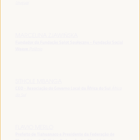
Uruguai
MARCELINA ZJAWIŃSKA
Fundador da Fundação Splot Społeczny - Fundação Social
Weave
Polônia
SITHOLE MBANGA
CEO - Associação do Governo Local da África do Sul
África
do Sul
FLAVIO MERLO
Prefeito de Tiahuanaco e Presidente da Federação de