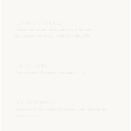
CLAIRE COURTEILLE
Conselheiro Sênior da Cúpula Social Mundial -
Organização Internacional do Trabalho (OIT)
CÉLINE PAPIN
Vice-prefeito - Cidade de Bordéus
França
ANDRIY TABINSKY
Diretor-executivo - Associação das Comunidades do
Carvão
Ucrânia