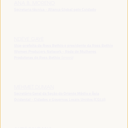
ANA B. MORENO
Secretaria técnica - Aliança Global pelo Cuidado
NDEYE GAYE
Vice-prefeita de Ross Bethio e presidente da Ross Bethio
Women Producers Network - Rede de Mulheres
Produtoras de Ross Bethio
Senegal
MEHMET DUMAN
Secretário Geral da Seção do Oriente Médio e Ásia
Ocidental - Cidades e Governos Locais Unidos (CGLU)