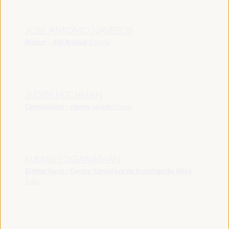
JOSE ANTONIO NAVEROS
Diretor - AID Arrabal
España
JUDITH HITCHMAN
Coordenador - ripess-joiqm
Irlanda
KUMAR LOGANATHAN
Diretor Geral - Centro Sarvodaya de Investigação Ativa
Índia