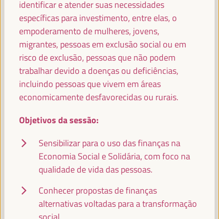
identificar e atender suas necessidades
TERESA RIBERA (VIDEO MESSAGE)
específicas para investimento, entre elas, o
Vice-presidente executivo para uma transição limpa,
empoderamento de mulheres, jovens,
justa e competitiva - Comissão Europeia
migrantes, pessoas em exclusão social ou em
risco de exclusão, pessoas que não podem
trabalhar devido a doenças ou deficiências,
incluindo pessoas que vivem em áreas
YUSUF MOHAMED ADAN
Ministro do Trabalho e Assuntos Sociais da Somália -
economicamente desfavorecidas ou rurais.
Governo da Somália
Somália
Objetivos da sessão:
Sensibilizar para o uso das finanças na
Economia Social e Solidária, com foco na
PATRICK MOLINOZ
Membro do Comité Europeu das Regiões, Vice-Presidente
qualidade de vida das pessoas.
da Região Borgonha-Franco-Condado - Comissão
Europeia
Comissão Europeia
Conhecer propostas de finanças
alternativas voltadas para a transformação
social.