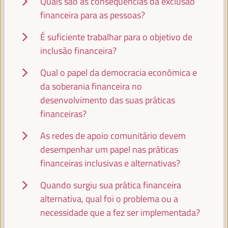
Quais são as consequências da exclusão
Internacional (FAMSI)
Espanha
financeira para as pessoas?
É suficiente trabalhar para o objetivo de
inclusão financeira?
BHEKE STOFILE
Presidente - Associação do Governo Local da África do Sul
Qual o papel da democracia econômica e
África do Sul
da soberania financeira no
desenvolvimento das suas práticas
financeiras?
As redes de apoio comunitário devem
RACHID EL ABDI
Presidente - ORU-Fogar
Marrocos
desempenhar um papel nas práticas
financeiras inclusivas e alternativas?
Quando surgiu sua prática financeira
alternativa, qual foi o problema ou a
ABABACAR KHALIFA NDAO
Presidente - Conselho Departamental de Dagana
Senegal
necessidade que a fez ser implementada?