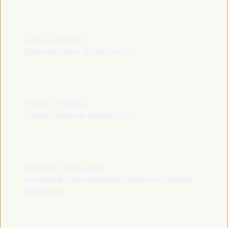
LUIGI CARINCI
Diretor do Projeto - B-LIVE
España
PIERRE HURMIC
Prefeito - Cidade de Bordéus
França
MELISSA VERGARA
Secretária de Desenvolvimento Econômico - Cidade de
Cali
Colômbia