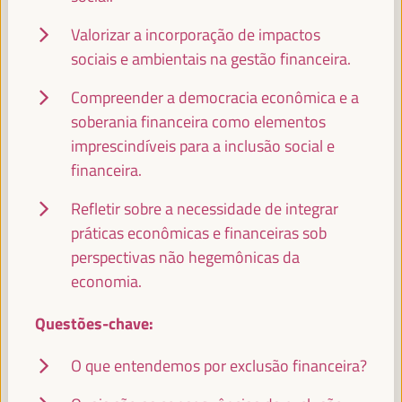
Valorizar a incorporação de impactos
JOSÉ LUIS GARCÍA MARTÍN
Vice-Presidente da FAMSI, Vice-Prefeito e Chefe da Área
sociais e ambientais na gestão financeira.
de Atenção Preferencial Bairros e Direitos Sociais... -
Fundo Andaluz de Municípios para a Solidariedade
Compreender a democracia econômica e a
Internacional (FAMSI)
España
soberania financeira como elementos
imprescindíveis para a inclusão social e
financeira.
EMILIA SÁIZ
Refletir sobre a necessidade de integrar
Secretaria General - Cidades e Governos Locais Unidos
práticas econômicas e financeiras sob
(CGLU)
UCLG
perspectivas não hegemônicas da
economia.
Questões-chave:
FRANCISCO TOAJAS
Deputado para a Cooperação Internacional do Conselho
O que entendemos por exclusão financeira?
Provincial de Sevilha e Presidente da Comissão de... -
Fundo Andaluz de Municípios para a Solidariedade