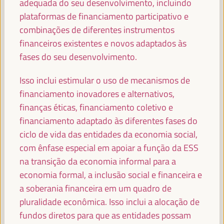
adequada do seu desenvolvimento, incluindo
Secretário de Estado da Cooperação Internacional do
plataformas de financiamento participativo e
Ministério dos Negócios Estrangeiros de Espanha -
Governo espanhol
España
combinações de diferentes instrumentos
financeiros existentes e novos adaptados às
fases do seu desenvolvimento.
Isso inclui estimular o uso de mecanismos de
HAOLIANG XU
Subsecretário-Geral, Administrador Associado -
financiamento inovadores e alternativos,
Programa das Nações Unidas para o Desenvolvimento
finanças éticas, financiamento coletivo e
(PNUD)
financiamento adaptado às diferentes fases do
ciclo de vida das entidades da economia social,
com ênfase especial em apoiar a função da ESS
na transição da economia informal para a
JAN VAN ZANEN
economia formal, a inclusão social e financeira e
Presidente da CGLU e Prefeito de Haia - Cidades e
Governos Locais Unidos (CGLU)
a soberania financeira em um quadro de
pluralidade econômica. Isso inclui a alocação de
fundos diretos para que as entidades possam