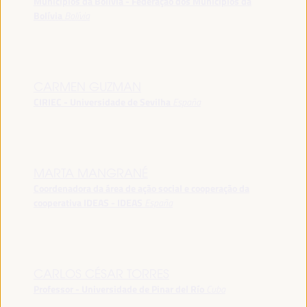
Municípios da Bolívia - Federação dos Municípios da
Bolívia
Bolívia
CARMEN GUZMAN
CIRIEC - Universidade de Sevilha
España
MARTA MANGRANÉ
Coordenadora da área de ação social e cooperação da
cooperativa IDEAS - IDEAS
España
CARLOS CÉSAR TORRES
Professor - Universidade de Pinar del Río
Cuba