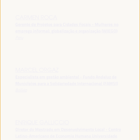
CARMEN ROCA
Gerente de Projetos para Cidades Focais - Mulheres no
emprego informal: globalização e organização (WIEGO)
Peru
MARCEL ORGAZ
Especialista em gestão ambiental - Fundo Andaluz de
Municípios para a Solidariedade Internacional (FAMSI)
Bolívia
ENRIQUE GALLICCIO
Diretor do Mestrado em Desenvolvimento Local - Centro
Latino-Americano de Economia Humana Universidade