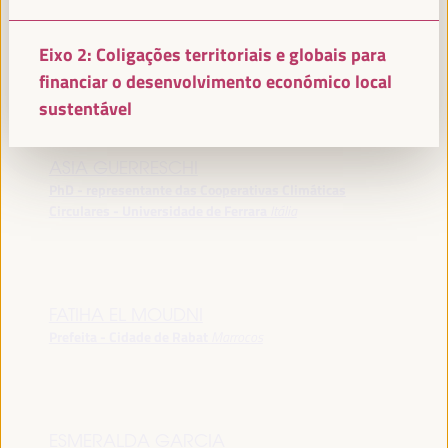
MARÍA DEL MAR VÁZQUEZ AGÜERO
Eixo 2: Coligações territoriais e globais para
Alcaldesa - Cidade de Almeria
España
financiar o desenvolvimento económico local
sustentável
ASIA GUERRESCHI
PhD - representante das Cooperativas Climáticas
Circulares - Universidade de Ferrara
Itália
FATIHA EL MOUDNI
Prefeita - Cidade de Rabat
Marrocos
ESMERALDA GARCIA