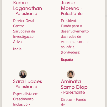
Kumar
Javier
Loganathan
Moreno
-
TRANSIÇÃO JUSTA,
- Palestrante
Palestrante
Diretor Geral -
Presidente -
FINANCIAMENTO DO
Centro
Fundo para o
DESENVOLVIMENTO E SOLUÇÕES
Sarvodaya de
desenvolvimento
TERRITORIAIS, O TEMA DO VI
Investigação
das redes de
Ativa
economia social e
WFLED
solidária
Índia
(FonRedess)
O VI WFLED abordará as prioridades globais no tema da tripla
transição, justiça social, formação para o emprego no território,
España
gestão pública, parcerias público-privadas e o papel do setor privado e
da economia social e solidária, emprego e trabalho decente e a
abordagem de uma nova economia que “cuida” do território, bem
como alianças multiníveis, políticas globais, nacionais e
Sara Luaces
Aminata
descentralizadas (regionais-locais).
- Palestrante
Samb Diop
- Palestrante
Especialista em
Crescimento
Diretor - Fundo
Leia a nota conceitual
Inclusivo -
de