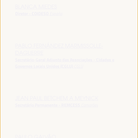
BLANCA MIEDES
Diretor - COIDESO
España
PABLO FERNÁNDEZ MARMISSOLLE-
DAGUERRE
Secretário-Geral Adjunto das Associações - Cidades e
Governos Locais Unidos (CGLU)
CGLU
JEAN PAUL BETCHEM A MEYNICK
Secretário Permanente - REMCESS
Camarões
PAULO GALVÃO