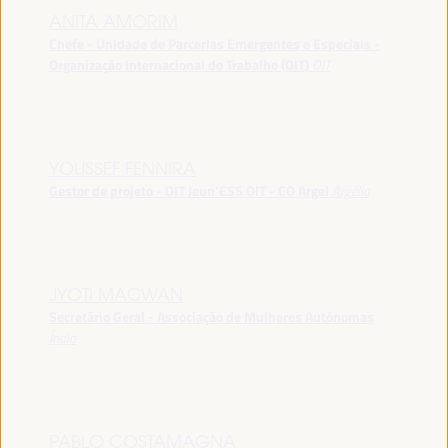
ANITA AMORIM
Chefe - Unidade de Parcerias Emergentes e Especiais -
Organização Internacional do Trabalho (OIT)
OIT
YOUSSEF FENNIRA
Gestor de projeto - OIT Jeun’ESS OIT - CO Argel
Argélia
JYOTI MACWAN
Secretário Geral - Associação de Mulheres Autónomas
Índia
PABLO COSTAMAGNA