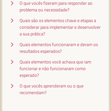
O que vocês fizeram para responder ao
problema ou necessidade?
LEANDRO MORAIS
Quais são os elementos chave e etapas a
Profesor SSE-UNESP - Universidade Estadual Paulista
considerar para implementar e desenvolver
(UNESP)
Brasil
a sua prática?
Quais elementos funcionaram e deram os
resultados esperados?
ABDOULAYE GARBA MAIGA
Presidente - Conselho Regional de Mopti
Mali
Quais elementos você achava que iam
funcionar e não funcionaram como
esperado?
GEORGIA KARAVANGELI
O que vocês aprenderam ou o que
Coordenadora da Equipa de Economia Social e Solidária e
recomendam?
Inovação Social - REAS Rede de redes
España