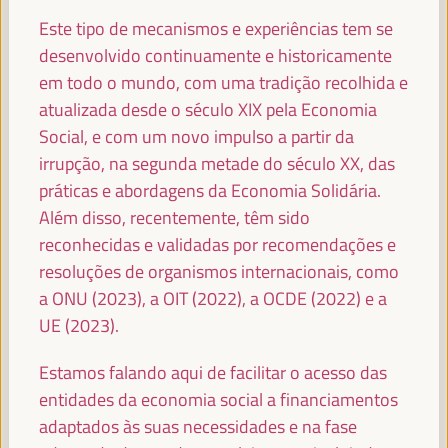
FRANCISCO REYES
Este tipo de mecanismos e experiências tem se
Presidente - Fundo Andaluz de Municípios para a
desenvolvido continuamente e historicamente
Solidariedade Internacional (FAMSI)
España
em todo o mundo, com uma tradição recolhida e
atualizada desde o século XIX pela Economia
Social, e com um novo impulso a partir da
irrupção, na segunda metade do século XX, das
FRANCISCO JAVIER FERNÁNDEZ DE LOS
RÍOS TORRES
práticas e abordagens da Economia Solidária.
Presidente - Conselho Provincial de Sevilha
España
Além disso, recentemente, têm sido
reconhecidas e validadas por recomendações e
resoluções de organismos internacionais, como
a ONU (2023), a OIT (2022), a OCDE (2022) e a
JOSÉ LUIS SANZ
UE (2023).
Alcalde - Cidade de Sevilha
España
Estamos falando aqui de facilitar o acesso das
entidades da economia social a financiamentos
adaptados às suas necessidades e na fase
EVA GRANADOS