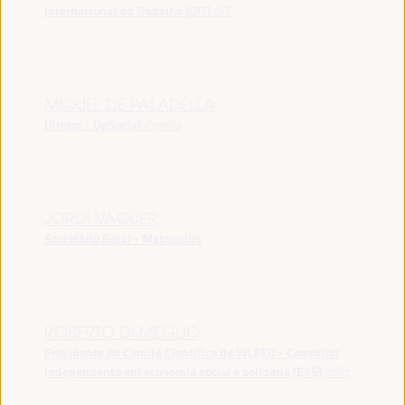
Internacional do Trabalho (OIT)
OIT
MIQUEL DE PALADELLA
Diretor - UpSocial
España
JORDI VAQUER
Secretário Geral - Metropolis
ROBERTO DI MEGLIO
Presidente do Comitê Científico do WLFED - Consultor
independente em economia social e solidária (ESS)
Itália