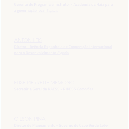
Gerente de Programa e Instrutor - Academia da Haia para
a governação local
España
ANTON LEIS
Diretor - Agência Espanhola de Cooperação Internacional
para o Desenvolvimento
España
ELISE PIERRETTE MEMONG
Secretária Geral da RAESS - RIPESS
Camarões
GILSON PINA
Diretor de Planeamento - Governo de Cabo Verde
Cabo