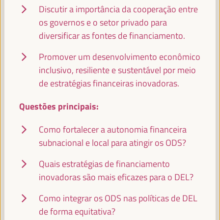
Internacional (FAMSI)
Espanha
Discutir a importância da cooperação entre
os governos e o setor privado para
diversificar as fontes de financiamento.
Promover um desenvolvimento econômico
BHEKE STOFILE
Presidente - Associação do Governo Local da África do Sul
inclusivo, resiliente e sustentável por meio
África do Sul
de estratégias financeiras inovadoras.
Questões principais:
Como fortalecer a autonomia financeira
RACHID EL ABDI
Presidente - ORU-Fogar
Marrocos
subnacional e local para atingir os ODS?
Quais estratégias de financiamento
inovadoras são mais eficazes para o DEL?
ABABACAR KHALIFA NDAO
Como integrar os ODS nas políticas de DEL
Presidente - Conselho Departamental de Dagana
Senegal
de forma equitativa?