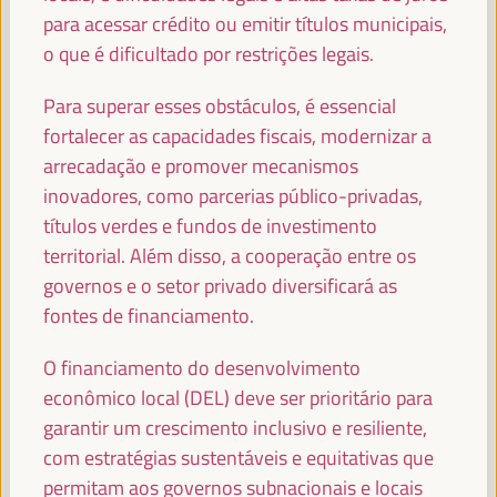
Secretário de Estado da Cooperação Internacional do
para acessar crédito ou emitir títulos municipais,
Ministério dos Negócios Estrangeiros de Espanha -
o que é dificultado por restrições legais.
Governo espanhol
España
Para superar esses obstáculos, é essencial
fortalecer as capacidades fiscais, modernizar a
arrecadação e promover mecanismos
HAOLIANG XU
inovadores, como parcerias público-privadas,
Subsecretário-Geral, Administrador Associado -
títulos verdes e fundos de investimento
Programa das Nações Unidas para o Desenvolvimento
(PNUD)
territorial. Além disso, a cooperação entre os
governos e o setor privado diversificará as
fontes de financiamento.
JAN VAN ZANEN
O financiamento do desenvolvimento
Presidente da CGLU e Prefeito de Haia - Cidades e
econômico local (DEL) deve ser prioritário para
Governos Locais Unidos (CGLU)
garantir um crescimento inclusivo e resiliente,
com estratégias sustentáveis e equitativas que
permitam aos governos subnacionais e locais