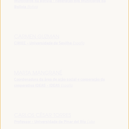
Municípios da Bolívia - Federação dos Municípios da
Bolívia
Bolívia
CARMEN GUZMAN
CIRIEC - Universidade de Sevilha
España
MARTA MANGRANÉ
Coordenadora da área de ação social e cooperação da
cooperativa IDEAS - IDEAS
España
CARLOS CÉSAR TORRES
Professor - Universidade de Pinar del Río
Cuba