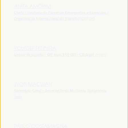
ANITA AMORIM
Chefe - Unidade de Parcerias Emergentes e Especiais -
Organização Internacional do Trabalho (OIT)
OIT
YOUSSEF FENNIRA
Gestor de projeto - OIT Jeun’ESS OIT - CO Argel
Argélia
JYOTI MACWAN
Secretário Geral - Associação de Mulheres Autónomas
Índia
PABLO COSTAMAGNA