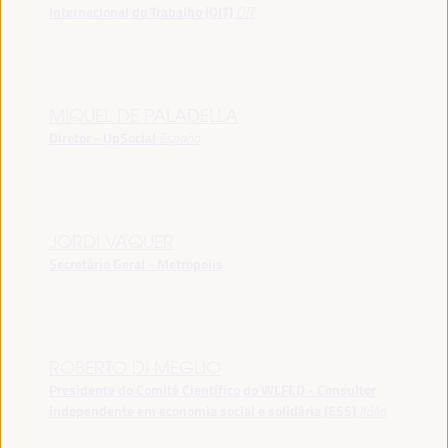
Internacional do Trabalho (OIT)
OIT
MIQUEL DE PALADELLA
Diretor - UpSocial
España
JORDI VAQUER
Secretário Geral - Metropolis
ROBERTO DI MEGLIO
Presidente do Comitê Científico do WLFED - Consultor
independente em economia social e solidária (ESS)
Itália