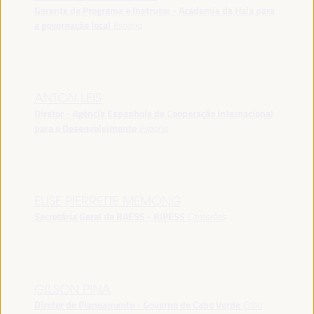
Gerente de Programa e Instrutor - Academia da Haia para
a governação local
España
ANTON LEIS
Diretor - Agência Espanhola de Cooperação Internacional
para o Desenvolvimento
España
ELISE PIERRETTE MEMONG
Secretária Geral da RAESS - RIPESS
Camarões
GILSON PINA
Diretor de Planeamento - Governo de Cabo Verde
Cabo