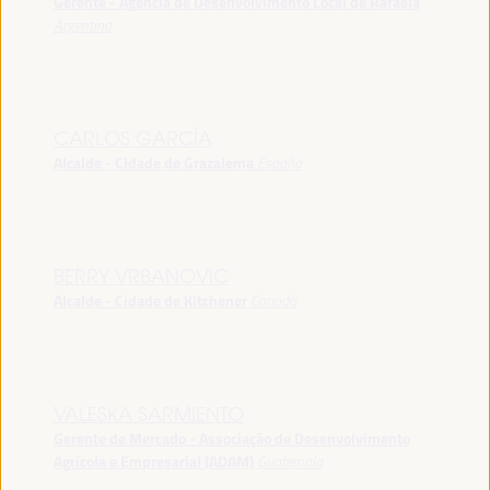
Gerente - Agência de Desenvolvimento Local de Rafaela
Argentina
CARLOS GARCÍA
Alcalde - Cidade de Grazalema
España
BERRY VRBANOVIC
Alcalde - Cidade de Kitchener
Canadá
VALESKA SARMIENTO
Gerente de Mercado - Associação de Desenvolvimento
Agrícola e Empresarial (ADAM)
Guatemala