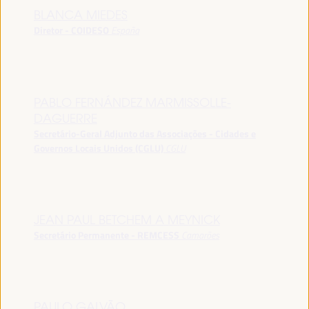
BLANCA MIEDES
Diretor - COIDESO
España
PABLO FERNÁNDEZ MARMISSOLLE-
DAGUERRE
Secretário-Geral Adjunto das Associações - Cidades e
Governos Locais Unidos (CGLU)
CGLU
JEAN PAUL BETCHEM A MEYNICK
Secretário Permanente - REMCESS
Camarões
PAULO GALVÃO