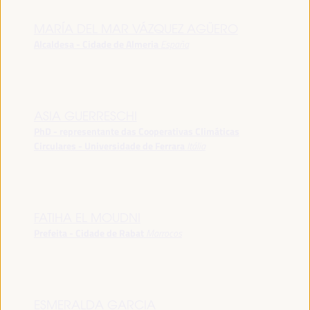
MARÍA DEL MAR VÁZQUEZ AGÜERO
Alcaldesa - Cidade de Almeria
España
ASIA GUERRESCHI
PhD - representante das Cooperativas Climáticas
Circulares - Universidade de Ferrara
Itália
FATIHA EL MOUDNI
Prefeita - Cidade de Rabat
Marrocos
ESMERALDA GARCIA