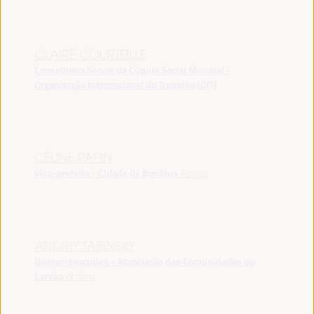
CLAIRE COURTEILLE
Conselheiro Sênior da Cúpula Social Mundial -
Organização Internacional do Trabalho (OIT)
CÉLINE PAPIN
Vice-prefeito - Cidade de Bordéus
França
ANDRIY TABINSKY
Diretor-executivo - Associação das Comunidades do
Carvão
Ucrânia