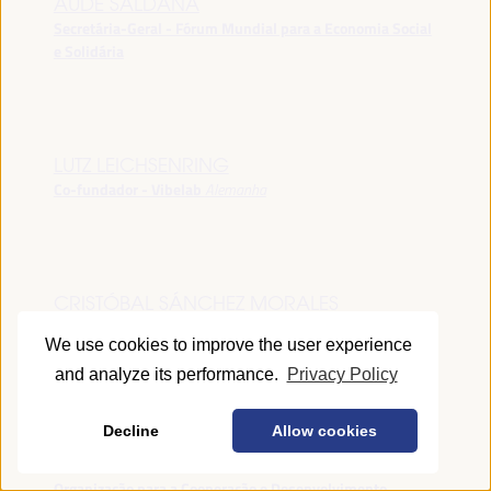
AUDE SALDANA
Secretária-Geral - Fórum Mundial para a Economia Social
e Solidária
LUTZ LEICHSENRING
Co-fundador - Vibelab
Alemanha
CRISTÓBAL SÁNCHEZ MORALES
Vice-conselheiro da Indústria - Junta de Andalucía
España
We use cookies to improve the user experience
and analyze its performance.
Privacy Policy
Decline
Allow cookies
ANNA RUBIN
Gerente do Fórum de Desenvolvimento Local -
Organização para a Cooperação e Desenvolvimento