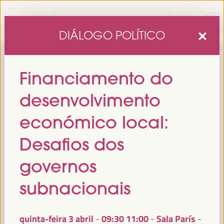
DIÁLOGO POLÍTICO
Financiamento do
desenvolvimento
económico local:
Desafios dos
sexta edição do Fórum Mundial para o Desenvolvimento
A
governos
Económico Local
1 a 4 de abril de 2025 em
será realizada de
Sevilha, Espanha,
no Palácio de Congressos e Exposições (FIBES).
subnacionais
Programa
quinta-feira 3 abril
09:30
11:00
Sala París
-