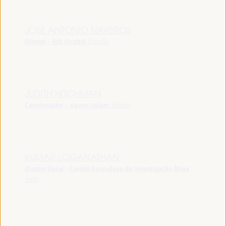
JOSE ANTONIO NAVEROS
Diretor - AID Arrabal
España
JUDITH HITCHMAN
Coordenador - ripess-joiqm
Irlanda
KUMAR LOGANATHAN
Diretor Geral - Centro Sarvodaya de Investigação Ativa
Índia