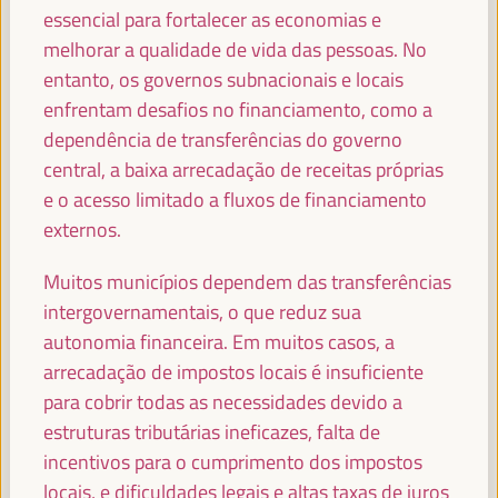
essencial para fortalecer as economias e
FRANCISCO REYES
Presidente - Fundo Andaluz de Municípios para a
melhorar a qualidade de vida das pessoas. No
Solidariedade Internacional (FAMSI)
España
entanto, os governos subnacionais e locais
enfrentam desafios no financiamento, como a
dependência de transferências do governo
central, a baixa arrecadação de receitas próprias
FRANCISCO JAVIER FERNÁNDEZ DE LOS
e o acesso limitado a fluxos de financiamento
RÍOS TORRES
externos.
Presidente - Conselho Provincial de Sevilha
España
Muitos municípios dependem das transferências
intergovernamentais, o que reduz sua
autonomia financeira. Em muitos casos, a
JOSÉ LUIS SANZ
arrecadação de impostos locais é insuficiente
Alcalde - Cidade de Sevilha
España
para cobrir todas as necessidades devido a
estruturas tributárias ineficazes, falta de
incentivos para o cumprimento dos impostos
EVA GRANADOS
locais, e dificuldades legais e altas taxas de juros