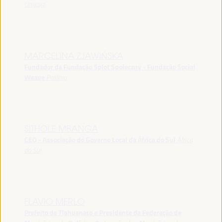
Uruguai
MARCELINA ZJAWIŃSKA
Fundador da Fundação Splot Społeczny - Fundação Social
Weave
Polônia
SITHOLE MBANGA
CEO - Associação do Governo Local da África do Sul
África
do Sul
FLAVIO MERLO
Prefeito de Tiahuanaco e Presidente da Federação de