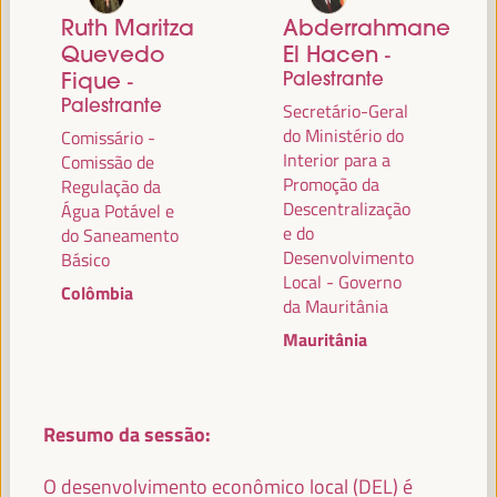
Ruth Maritza
Abderrahmane
Quevedo
El Hacen
-
Fique
Palestrante
-
Palestrante
PALESTRANTES
Secretário-Geral
do Ministério do
Comissário -
Interior para a
Comissão de
Promoção da
Regulação da
MARÍA JESÚS MONTERO CUADRADO
Descentralização
Água Potável e
Primeira Vice-Presidente e Ministra das Finanças -
e do
do Saneamento
Governo espanhol
Espanha
Desenvolvimento
Básico
Local - Governo
Colômbia
da Mauritânia
Mauritânia
ANTONIO SANZ
Ministro da Presidência, Interior, Diálogo Social e
Simplificação Administrativa - Junta de Andalucía
España
Resumo da sessão:
O desenvolvimento econômico local (DEL) é