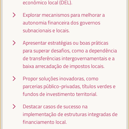
econômico local (DEL).
JOSÉ LUIS GARCÍA MARTÍN
Explorar mecanismos para melhorar a
Vice-Presidente da FAMSI, Vice-Prefeito e Chefe da Área
autonomia financeira dos governos
de Atenção Preferencial Bairros e Direitos Sociais... -
subnacionais e locais.
Fundo Andaluz de Municípios para a Solidariedade
Internacional (FAMSI)
España
Apresentar estratégias ou boas práticas
para superar desafios, como a dependência
de transferências intergovernamentais e a
baixa arrecadação de impostos locais.
EMILIA SÁIZ
Secretaria General - Cidades e Governos Locais Unidos
Propor soluções inovadoras, como
(CGLU)
UCLG
parcerias público-privadas, títulos verdes e
fundos de investimento territorial.
Destacar casos de sucesso na
FRANCISCO TOAJAS
implementação de estruturas integradas de
Deputado para a Cooperação Internacional do Conselho
Provincial de Sevilha e Presidente da Comissão de... -
financiamento local.
Fundo Andaluz de Municípios para a Solidariedade