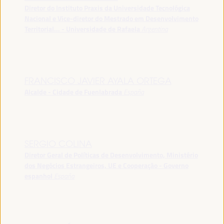
Diretor do Instituto Praxis da Universidade Tecnológica
Nacional e Vice-diretor do Mestrado em Desenvolvimento
Territorial... - Universidade de Rafaela
Argentina
FRANCISCO JAVIER AYALA ORTEGA
Alcalde - Cidade de Fuenlabrada
España
SERGIO COLINA
Diretor Geral de Políticas de Desenvolvimento, Ministério
dos Negócios Estrangeiros, UE e Cooperação - Governo
espanhol
España