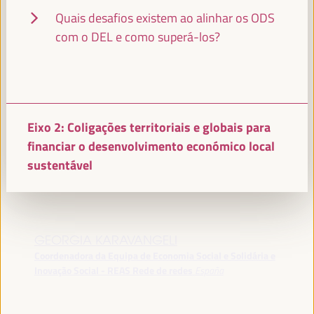
Quais desafios existem ao alinhar os ODS
com o DEL e como superá-los?
LEANDRO MORAIS
Profesor SSE-UNESP - Universidade Estadual Paulista
(UNESP)
Brasil
Eixo 2: Coligações territoriais e globais para
financiar o desenvolvimento económico local
ABDOULAYE GARBA MAIGA
sustentável
Presidente - Conselho Regional de Mopti
Mali
GEORGIA KARAVANGELI
Coordenadora da Equipa de Economia Social e Solidária e
Inovação Social - REAS Rede de redes
España