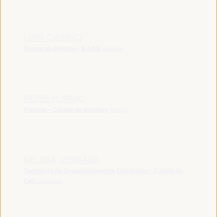
LUIGI CARINCI
Diretor do Projeto - B-LIVE
España
PIERRE HURMIC
Prefeito - Cidade de Bordéus
França
MELISSA VERGARA
Secretária de Desenvolvimento Econômico - Cidade de
Cali
Colômbia