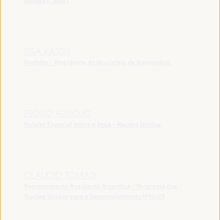
Europa (CMRE)
ISSA KASSIS
Prefeito - Presidente do Município de Rammallah
PEDRO ARROJO
Relator Especial sobre a água - Nações Unidas
CLAUDIO TOMASI
Representante Residente Argentina - Programa das
Nações Unidas para o Desenvolvimento (PNUD)