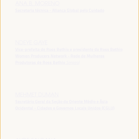
ANA B. MORENO
Secretaria técnica - Aliança Global pelo Cuidado
NDEYE GAYE
Vice-prefeita de Ross Bethio e presidente da Ross Bethio
Women Producers Network - Rede de Mulheres
Produtoras de Ross Bethio
Senegal
MEHMET DUMAN
Secretário Geral da Seção do Oriente Médio e Ásia
Ocidental - Cidades e Governos Locais Unidos (CGLU)