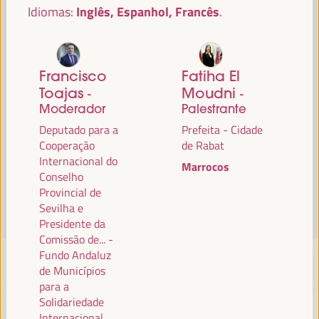
Inglês, Espanhol, Francês
Idiomas:
Leia mais
Francisco
Fatiha El
Toajas
Moudni
-
-
Moderador
Palestrante
Deputado para a
Prefeita - Cidade
Cooperação
de Rabat
Internacional do
Marrocos
Conselho
Provincial de
Sevilha e
Presidente da
Comissão de... -
Fundo Andaluz
de Municípios
para a
Solidariedade
Internacional