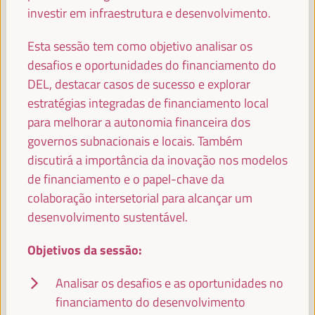
investir em infraestrutura e desenvolvimento.
TERESA RIBERA (VIDEO MESSAGE)
Vice-presidente executivo para uma transição limpa,
Esta sessão tem como objetivo analisar os
justa e competitiva - Comissão Europeia
desafios e oportunidades do financiamento do
DEL, destacar casos de sucesso e explorar
estratégias integradas de financiamento local
para melhorar a autonomia financeira dos
YUSUF MOHAMED ADAN
Ministro do Trabalho e Assuntos Sociais da Somália -
governos subnacionais e locais. Também
Governo da Somália
Somália
discutirá a importância da inovação nos modelos
de financiamento e o papel-chave da
colaboração intersetorial para alcançar um
desenvolvimento sustentável.
PATRICK MOLINOZ
Membro do Comité Europeu das Regiões, Vice-Presidente
Objetivos da sessão:
da Região Borgonha-Franco-Condado - Comissão
Europeia
Comissão Europeia
Analisar os desafios e as oportunidades no
financiamento do desenvolvimento