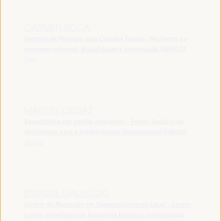
CARMEN ROCA
Gerente de Projetos para Cidades Focais - Mulheres no
emprego informal: globalização e organização (WIEGO)
Peru
MARCEL ORGAZ
Especialista em gestão ambiental - Fundo Andaluz de
Municípios para a Solidariedade Internacional (FAMSI)
Bolívia
ENRIQUE GALLICCIO
Diretor do Mestrado em Desenvolvimento Local - Centro
Latino-Americano de Economia Humana Universidade