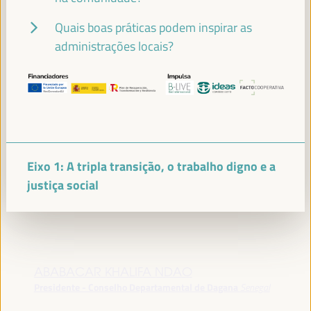
Internacional (FAMSI)
Espanha
Quais boas práticas podem inspirar as
administrações locais?
BHEKE STOFILE
Presidente - Associação do Governo Local da África do Sul
África do Sul
Eixo 1: A tripla transição, o trabalho digno e a
justiça social
RACHID EL ABDI
Presidente - ORU-Fogar
Marrocos
ABABACAR KHALIFA NDAO
Presidente - Conselho Departamental de Dagana
Senegal