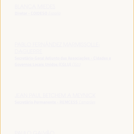
BLANCA MIEDES
Diretor - COIDESO
España
PABLO FERNÁNDEZ MARMISSOLLE-
DAGUERRE
Secretário-Geral Adjunto das Associações - Cidades e
Governos Locais Unidos (CGLU)
CGLU
JEAN PAUL BETCHEM A MEYNICK
Secretário Permanente - REMCESS
Camarões
PAULO GALVÃO