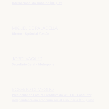
Internacional do Trabalho (OIT)
OIT
MIQUEL DE PALADELLA
Diretor - UpSocial
España
JORDI VAQUER
Secretário Geral - Metropolis
ROBERTO DI MEGLIO
Presidente do Comitê Científico do WLFED - Consultor
independente em economia social e solidária (ESS)
Itália