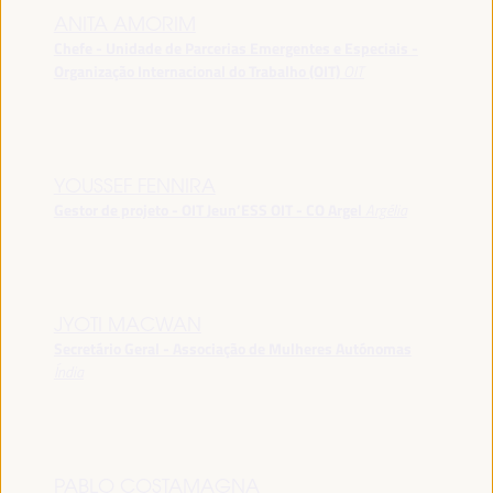
ANITA AMORIM
Chefe - Unidade de Parcerias Emergentes e Especiais -
Organização Internacional do Trabalho (OIT)
OIT
YOUSSEF FENNIRA
Gestor de projeto - OIT Jeun’ESS OIT - CO Argel
Argélia
JYOTI MACWAN
Secretário Geral - Associação de Mulheres Autónomas
Índia
PABLO COSTAMAGNA