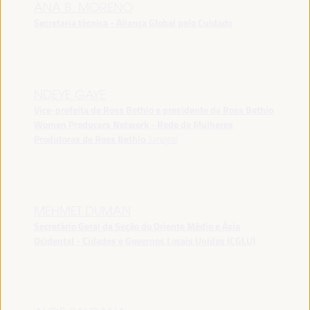
ANA B. MORENO
Secretaria técnica - Aliança Global pelo Cuidado
NDEYE GAYE
Vice-prefeita de Ross Bethio e presidente da Ross Bethio
Women Producers Network - Rede de Mulheres
Produtoras de Ross Bethio
Senegal
MEHMET DUMAN
Secretário Geral da Seção do Oriente Médio e Ásia
Ocidental - Cidades e Governos Locais Unidos (CGLU)