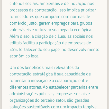
critérios sociais, ambientais e de inovação nos
FRANCISCO REYES
processos de contratação. Isso implica priorizar
Presidente - Fundo Andaluz de Municípios para a
Solidariedade Internacional (FAMSI)
España
fornecedores que cumpram com normas de
comércio justo, gerem empregos para grupos
vulneráveis e reduzam sua pegada ecológica.
Além disso, a criação de cláusulas sociais nos
FRANCISCO JAVIER FERNÁNDEZ DE LOS
editais facilita a participação de empresas de
RÍOS TORRES
ESS, fortalecendo seu papel no desenvolvimento
Presidente - Conselho Provincial de Sevilha
España
econômico local.
Um dos benefícios mais relevantes da
contratação estratégica é sua capacidade de
JOSÉ LUIS SANZ
fomentar a inovação e a colaboração entre
Alcalde - Cidade de Sevilha
España
diferentes atores. Ao estabelecer parcerias entre
administrações públicas, empresas sociais e
organizações do terceiro setor, são geradas
soluções sustentáveis com um impacto tangível
EVA GRANADOS