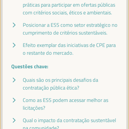
práticas para participar em ofertas públicas
JOSÉ LUIS GARCÍA MARTÍN
com critérios sociais, éticos e ambientais.
Vice-Presidente da FAMSI, Vice-Prefeito e Chefe da Área
de Atenção Preferencial Bairros e Direitos Sociais... -
Posicionar a ESS como setor estratégico no
Fundo Andaluz de Municípios para a Solidariedade
cumprimento de critérios sustentáveis.
Internacional (FAMSI)
España
Efeito exemplar das iniciativas de CPE para
o restante do mercado.
Questões chave:
EMILIA SÁIZ
Secretaria General - Cidades e Governos Locais Unidos
(CGLU)
UCLG
Quais são os principais desafios da
contratação pública ética?
Como as ESS podem acessar melhor as
licitações?
FRANCISCO TOAJAS
Deputado para a Cooperação Internacional do Conselho
Qual o impacto da contratação sustentável
Provincial de Sevilha e Presidente da Comissão de... -
Fundo Andaluz de Municípios para a Solidariedade
na comunidade?