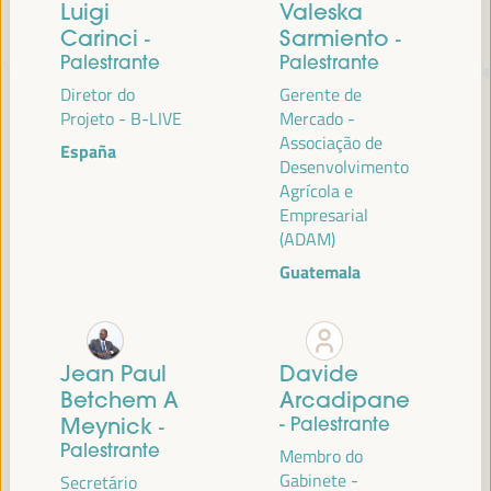
Luigi
Valeska
Carinci
Sarmiento
-
-
TRANSIÇÃO JUSTA,
Palestrante
Palestrante
Diretor do
Gerente de
FINANCIAMENTO DO
Projeto - B-LIVE
Mercado -
DESENVOLVIMENTO E SOLUÇÕES
Associação de
España
TERRITORIAIS, O TEMA DO VI
Desenvolvimento
Agrícola e
WFLED
Empresarial
(ADAM)
O VI WFLED abordará as prioridades globais no tema da tripla
transição, justiça social, formação para o emprego no território,
Guatemala
gestão pública, parcerias público-privadas e o papel do setor privado e
da economia social e solidária, emprego e trabalho decente e a
abordagem de uma nova economia que “cuida” do território, bem
como alianças multiníveis, políticas globais, nacionais e
Jean Paul
Davide
descentralizadas (regionais-locais).
Betchem A
Arcadipane
Meynick
- Palestrante
-
Palestrante
Membro do
Leia a nota conceitual
Gabinete -
Secretário