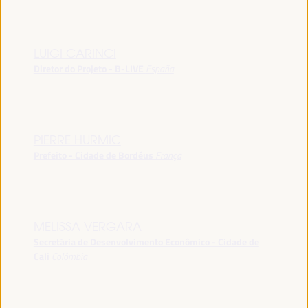
LUIGI CARINCI
Diretor do Projeto - B-LIVE
España
PIERRE HURMIC
Prefeito - Cidade de Bordéus
França
MELISSA VERGARA
Secretária de Desenvolvimento Econômico - Cidade de
Cali
Colômbia