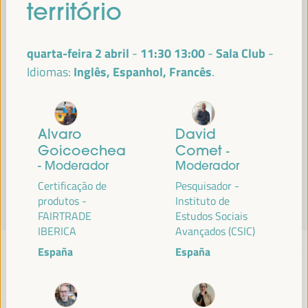
território
Leia mais
quarta-feira 2 abril
11:30
13:00
Sala Club
-
Inglês, Espanhol, Francês
Idiomas:
Alvaro
David
Goicoechea
Comet
-
- Moderador
Moderador
Certificação de
Pesquisador -
produtos -
Instituto de
FAIRTRADE
Estudos Sociais
IBERICA
Avançados (CSIC)
España
España