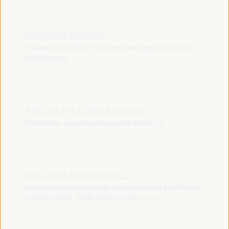
LEANDRO MORAIS
Profesor SSE-UNESP - Universidade Estadual Paulista
(UNESP)
Brasil
ABDOULAYE GARBA MAIGA
Presidente - Conselho Regional de Mopti
Mali
GEORGIA KARAVANGELI
Coordenadora da Equipa de Economia Social e Solidária e
Inovação Social - REAS Rede de redes
España