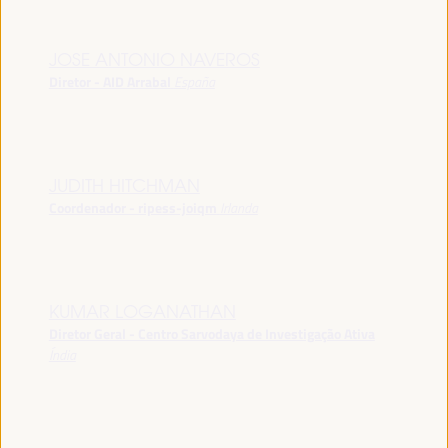
JOSE ANTONIO NAVEROS
Diretor - AID Arrabal
España
JUDITH HITCHMAN
Coordenador - ripess-joiqm
Irlanda
KUMAR LOGANATHAN
Diretor Geral - Centro Sarvodaya de Investigação Ativa
Índia