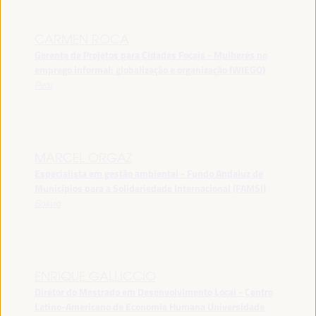
CARMEN ROCA
Gerente de Projetos para Cidades Focais - Mulheres no
emprego informal: globalização e organização (WIEGO)
Peru
MARCEL ORGAZ
Especialista em gestão ambiental - Fundo Andaluz de
Municípios para a Solidariedade Internacional (FAMSI)
Bolívia
ENRIQUE GALLICCIO
Diretor do Mestrado em Desenvolvimento Local - Centro
Latino-Americano de Economia Humana Universidade