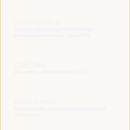
CLAIRE COURTEILLE
Conselheiro Sênior da Cúpula Social Mundial -
Organização Internacional do Trabalho (OIT)
CÉLINE PAPIN
Vice-prefeito - Cidade de Bordéus
França
ANDRIY TABINSKY
Diretor-executivo - Associação das Comunidades do
Carvão
Ucrânia