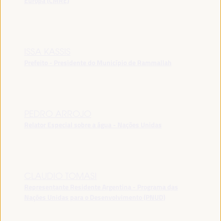
Europa (CMRE)
ISSA KASSIS
Prefeito - Presidente do Município de Rammallah
PEDRO ARROJO
Relator Especial sobre a água - Nações Unidas
CLAUDIO TOMASI
Representante Residente Argentina - Programa das
Nações Unidas para o Desenvolvimento (PNUD)