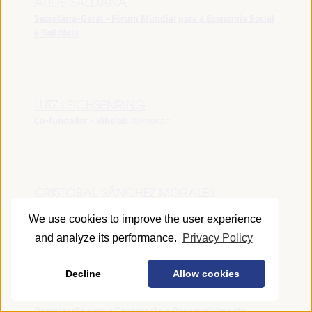
AUDE SALDANA
Secretária-Geral - Fórum Mundial para a Economia Social
e Solidária
LUTZ LEICHSENRING
Co-fundador - Vibelab
Alemanha
CRISTÓBAL SÁNCHEZ MORALES
Vice-conselheiro da Indústria - Junta de Andalucía
España
We use cookies to improve the user experience
and analyze its performance.
Privacy Policy
Decline
Allow cookies
ANNA RUBIN
Gerente do Fórum de Desenvolvimento Local -
Organização para a Cooperação e Desenvolvimento