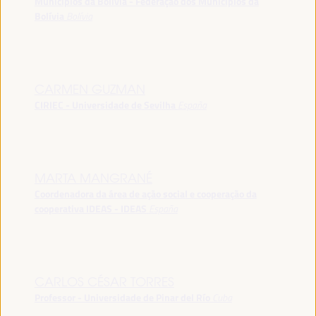
Municípios da Bolívia - Federação dos Municípios da
Bolívia
Bolívia
CARMEN GUZMAN
CIRIEC - Universidade de Sevilha
España
MARTA MANGRANÉ
Coordenadora da área de ação social e cooperação da
cooperativa IDEAS - IDEAS
España
CARLOS CÉSAR TORRES
Professor - Universidade de Pinar del Río
Cuba