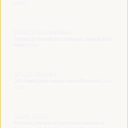
Uruguai
MARCELINA ZJAWIŃSKA
Fundador da Fundação Splot Społeczny - Fundação Social
Weave
Polônia
SITHOLE MBANGA
CEO - Associação do Governo Local da África do Sul
África
do Sul
FLAVIO MERLO
Prefeito de Tiahuanaco e Presidente da Federação de