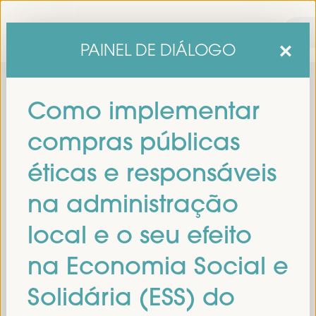
PAINEL DE DIÁLOGO
Como implementar
compras públicas
éticas e responsáveis
na administração
sexta edição do Fórum Mundial para o Desenvolvimento
A
local e o seu efeito
Económico Local
1 a 4 de abril de 2025 em
será realizada de
Sevilha, Espanha,
no Palácio de Congressos e Exposições (FIBES).
na Economia Social e
Programa
Solidária (ESS) do