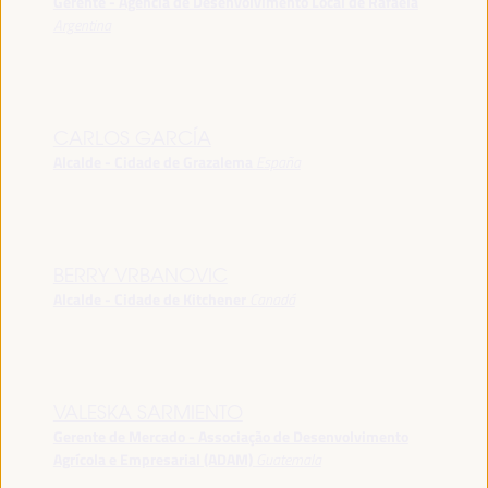
Gerente - Agência de Desenvolvimento Local de Rafaela
Argentina
CARLOS GARCÍA
Alcalde - Cidade de Grazalema
España
BERRY VRBANOVIC
Alcalde - Cidade de Kitchener
Canadá
VALESKA SARMIENTO
Gerente de Mercado - Associação de Desenvolvimento
Agrícola e Empresarial (ADAM)
Guatemala