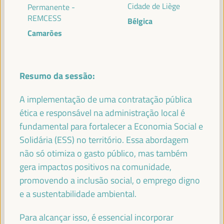
Cidade de Liège
Permanente -
REMCESS
Bélgica
Camarões
PALESTRANTES
Resumo da sessão:
MARÍA JESÚS MONTERO CUADRADO
Primeira Vice-Presidente e Ministra das Finanças -
A implementação de uma contratação pública
Governo espanhol
Espanha
ética e responsável na administração local é
fundamental para fortalecer a Economia Social e
Solidária (ESS) no território. Essa abordagem
não só otimiza o gasto público, mas também
ANTONIO SANZ
gera impactos positivos na comunidade,
Ministro da Presidência, Interior, Diálogo Social e
promovendo a inclusão social, o emprego digno
Simplificação Administrativa - Junta de Andalucía
España
e a sustentabilidade ambiental.
Para alcançar isso, é essencial incorporar