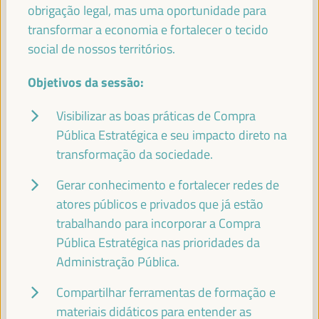
obrigação legal, mas uma oportunidade para
TERESA RIBERA (VIDEO MESSAGE)
transformar a economia e fortalecer o tecido
Vice-presidente executivo para uma transição limpa,
social de nossos territórios.
justa e competitiva - Comissão Europeia
Objetivos da sessão:
Visibilizar as boas práticas de Compra
YUSUF MOHAMED ADAN
Pública Estratégica e seu impacto direto na
Ministro do Trabalho e Assuntos Sociais da Somália -
transformação da sociedade.
Governo da Somália
Somália
Gerar conhecimento e fortalecer redes de
atores públicos e privados que já estão
trabalhando para incorporar a Compra
PATRICK MOLINOZ
Pública Estratégica nas prioridades da
Membro do Comité Europeu das Regiões, Vice-Presidente
da Região Borgonha-Franco-Condado - Comissão
Administração Pública.
Europeia
Comissão Europeia
Compartilhar ferramentas de formação e
materiais didáticos para entender as