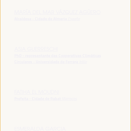
MARÍA DEL MAR VÁZQUEZ AGÜERO
Alcaldesa - Cidade de Almeria
España
ASIA GUERRESCHI
PhD - representante das Cooperativas Climáticas
Circulares - Universidade de Ferrara
Itália
FATIHA EL MOUDNI
Prefeita - Cidade de Rabat
Marrocos
ESMERALDA GARCIA