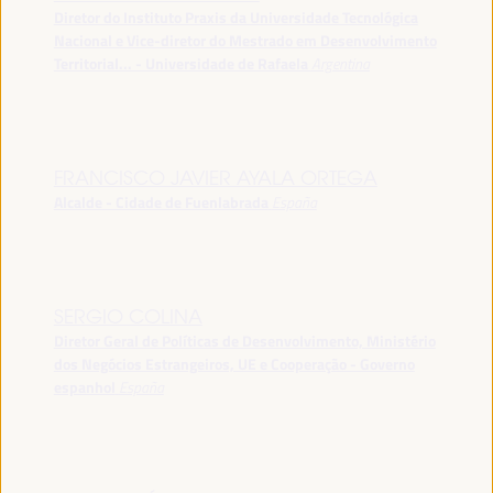
Diretor do Instituto Praxis da Universidade Tecnológica
Nacional e Vice-diretor do Mestrado em Desenvolvimento
Territorial... - Universidade de Rafaela
Argentina
FRANCISCO JAVIER AYALA ORTEGA
Alcalde - Cidade de Fuenlabrada
España
SERGIO COLINA
Diretor Geral de Políticas de Desenvolvimento, Ministério
dos Negócios Estrangeiros, UE e Cooperação - Governo
espanhol
España