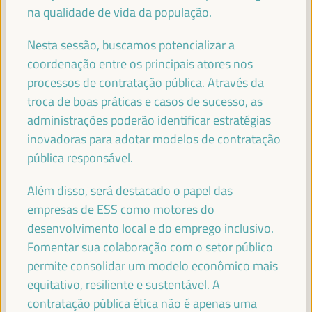
Secretário de Estado da Cooperação Internacional do
na qualidade de vida da população.
Ministério dos Negócios Estrangeiros de Espanha -
Governo espanhol
España
Nesta sessão, buscamos potencializar a
coordenação entre os principais atores nos
processos de contratação pública. Através da
troca de boas práticas e casos de sucesso, as
HAOLIANG XU
administrações poderão identificar estratégias
Subsecretário-Geral, Administrador Associado -
inovadoras para adotar modelos de contratação
Programa das Nações Unidas para o Desenvolvimento
(PNUD)
pública responsável.
Além disso, será destacado o papel das
empresas de ESS como motores do
desenvolvimento local e do emprego inclusivo.
JAN VAN ZANEN
Presidente da CGLU e Prefeito de Haia - Cidades e
Fomentar sua colaboração com o setor público
Governos Locais Unidos (CGLU)
permite consolidar um modelo econômico mais
equitativo, resiliente e sustentável. A
contratação pública ética não é apenas uma