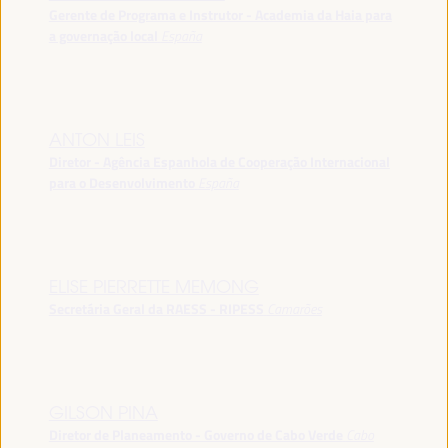
Gerente de Programa e Instrutor - Academia da Haia para
a governação local
España
ANTON LEIS
Diretor - Agência Espanhola de Cooperação Internacional
para o Desenvolvimento
España
ELISE PIERRETTE MEMONG
Secretária Geral da RAESS - RIPESS
Camarões
GILSON PINA
Diretor de Planeamento - Governo de Cabo Verde
Cabo