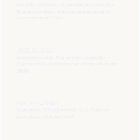
Secretário de Estado da Cooperação Internacional do
Ministério dos Negócios Estrangeiros de Espanha -
Governo espanhol
España
HAOLIANG XU
Subsecretário-Geral, Administrador Associado -
Programa das Nações Unidas para o Desenvolvimento
(PNUD)
JAN VAN ZANEN
Presidente da CGLU e Prefeito de Haia - Cidades e
Governos Locais Unidos (CGLU)