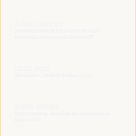
CLAIRE COURTEILLE
Conselheiro Sênior da Cúpula Social Mundial -
Organização Internacional do Trabalho (OIT)
CÉLINE PAPIN
Vice-prefeito - Cidade de Bordéus
França
ANDRIY TABINSKY
Diretor-executivo - Associação das Comunidades do
Carvão
Ucrânia