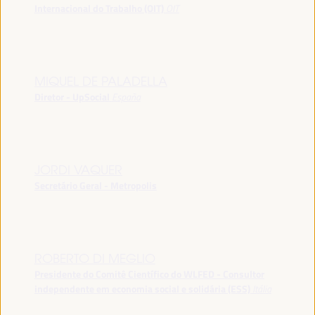
Internacional do Trabalho (OIT)
OIT
MIQUEL DE PALADELLA
Diretor - UpSocial
España
JORDI VAQUER
Secretário Geral - Metropolis
ROBERTO DI MEGLIO
Presidente do Comitê Científico do WLFED - Consultor
independente em economia social e solidária (ESS)
Itália