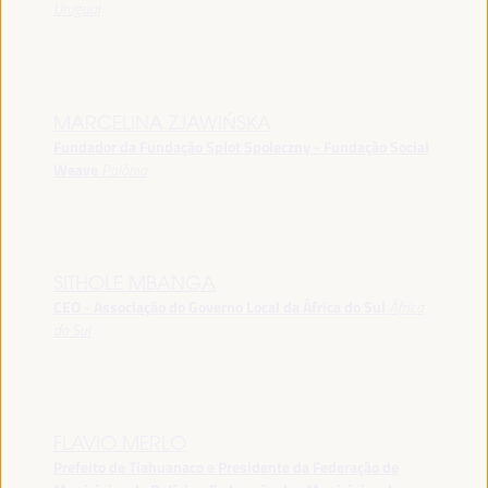
Uruguai
MARCELINA ZJAWIŃSKA
Fundador da Fundação Splot Społeczny - Fundação Social
Weave
Polônia
SITHOLE MBANGA
CEO - Associação do Governo Local da África do Sul
África
do Sul
FLAVIO MERLO
Prefeito de Tiahuanaco e Presidente da Federação de