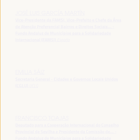
JOSÉ LUIS GARCÍA MARTÍN
Vice-Presidente da FAMSI, Vice-Prefeito e Chefe da Área
de Atenção Preferencial Bairros e Direitos Sociais... -
Fundo Andaluz de Municípios para a Solidariedade
Internacional (FAMSI)
España
EMILIA SÁIZ
Secretaria General - Cidades e Governos Locais Unidos
(CGLU)
UCLG
FRANCISCO TOAJAS
Deputado para a Cooperação Internacional do Conselho
Provincial de Sevilha e Presidente da Comissão de... -
Fundo Andaluz de Municípios para a Solidariedade