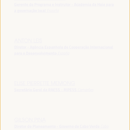
Gerente de Programa e Instrutor - Academia da Haia para
a governação local
España
ANTON LEIS
Diretor - Agência Espanhola de Cooperação Internacional
para o Desenvolvimento
España
ELISE PIERRETTE MEMONG
Secretária Geral da RAESS - RIPESS
Camarões
GILSON PINA
Diretor de Planeamento - Governo de Cabo Verde
Cabo