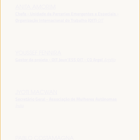
ANITA AMORIM
Chefe - Unidade de Parcerias Emergentes e Especiais -
Organização Internacional do Trabalho (OIT)
OIT
YOUSSEF FENNIRA
Gestor de projeto - OIT Jeun’ESS OIT - CO Argel
Argélia
JYOTI MACWAN
Secretário Geral - Associação de Mulheres Autónomas
Índia
PABLO COSTAMAGNA