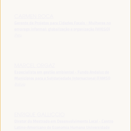
CARMEN ROCA
Gerente de Projetos para Cidades Focais - Mulheres no
emprego informal: globalização e organização (WIEGO)
Peru
MARCEL ORGAZ
Especialista em gestão ambiental - Fundo Andaluz de
Municípios para a Solidariedade Internacional (FAMSI)
Bolívia
ENRIQUE GALLICCIO
Diretor do Mestrado em Desenvolvimento Local - Centro
Latino-Americano de Economia Humana Universidade