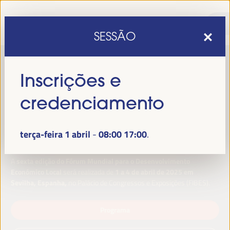
SESSÃO
Inscrições e
credenciamento
terça-feira 1 abril
08:00
17:00
-
sexta edição do Fórum Mundial para o Desenvolvimento
A
Económico Local
1 a 4 de abril de 2025 em
será realizada de
Sevilha, Espanha,
no Palácio de Congressos e Exposições (FIBES).
Programa