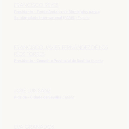
FRANCISCO REYES
Presidente - Fundo Andaluz de Municípios para a
Solidariedade Internacional (FAMSI)
España
FRANCISCO JAVIER FERNÁNDEZ DE LOS
RÍOS TORRES
Presidente - Conselho Provincial de Sevilha
España
JOSÉ LUIS SANZ
Alcalde - Cidade de Sevilha
España
EVA GRANADOS