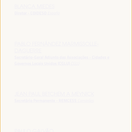
BLANCA MIEDES
Diretor - COIDESO
España
PABLO FERNÁNDEZ MARMISSOLLE-
DAGUERRE
Secretário-Geral Adjunto das Associações - Cidades e
Governos Locais Unidos (CGLU)
CGLU
JEAN PAUL BETCHEM A MEYNICK
Secretário Permanente - REMCESS
Camarões
PAULO GALVÃO