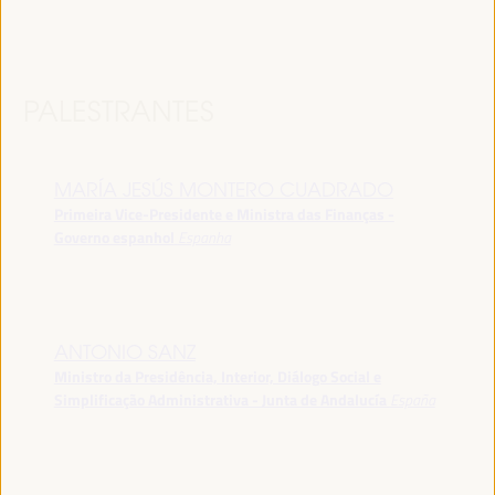
PALESTRANTES
MARÍA JESÚS MONTERO CUADRADO
Primeira Vice-Presidente e Ministra das Finanças -
Governo espanhol
Espanha
ANTONIO SANZ
Ministro da Presidência, Interior, Diálogo Social e
Simplificação Administrativa - Junta de Andalucía
España