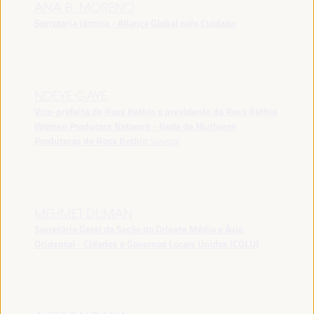
ANA B. MORENO
Secretaria técnica - Aliança Global pelo Cuidado
NDEYE GAYE
Vice-prefeita de Ross Bethio e presidente da Ross Bethio
Women Producers Network - Rede de Mulheres
Produtoras de Ross Bethio
Senegal
MEHMET DUMAN
Secretário Geral da Seção do Oriente Médio e Ásia
Ocidental - Cidades e Governos Locais Unidos (CGLU)