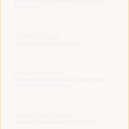
Municípios da Bolívia - Federação dos Municípios da
Bolívia
Bolívia
CARMEN GUZMAN
CIRIEC - Universidade de Sevilha
España
MARTA MANGRANÉ
Coordenadora da área de ação social e cooperação da
cooperativa IDEAS - IDEAS
España
CARLOS CÉSAR TORRES
Professor - Universidade de Pinar del Río
Cuba