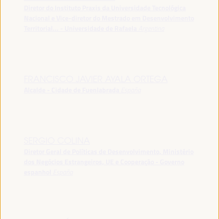
Diretor do Instituto Praxis da Universidade Tecnológica
Nacional e Vice-diretor do Mestrado em Desenvolvimento
Territorial... - Universidade de Rafaela
Argentina
FRANCISCO JAVIER AYALA ORTEGA
Alcalde - Cidade de Fuenlabrada
España
SERGIO COLINA
Diretor Geral de Políticas de Desenvolvimento, Ministério
dos Negócios Estrangeiros, UE e Cooperação - Governo
espanhol
España