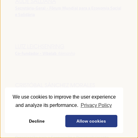
AUDE SALDANA
Secretária-Geral - Fórum Mundial para a Economia Social
e Solidária
LUTZ LEICHSENRING
Co-fundador - Vibelab
Alemanha
CRISTÓBAL SÁNCHEZ MORALES
Vice-conselheiro da Indústria - Junta de Andalucía
España
We use cookies to improve the user experience
and analyze its performance.
Privacy Policy
Decline
Allow cookies
ANNA RUBIN
Gerente do Fórum de Desenvolvimento Local -
Organização para a Cooperação e Desenvolvimento