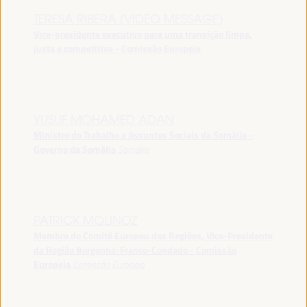
TERESA RIBERA (VIDEO MESSAGE)
Vice-presidente executivo para uma transição limpa,
justa e competitiva - Comissão Europeia
YUSUF MOHAMED ADAN
Ministro do Trabalho e Assuntos Sociais da Somália -
Governo da Somália
Somália
PATRICK MOLINOZ
Membro do Comité Europeu das Regiões, Vice-Presidente
da Região Borgonha-Franco-Condado - Comissão
Europeia
Comissão Europeia