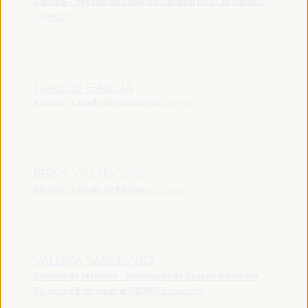
Gerente - Agência de Desenvolvimento Local de Rafaela
Argentina
CARLOS GARCÍA
Alcalde - Cidade de Grazalema
España
BERRY VRBANOVIC
Alcalde - Cidade de Kitchener
Canadá
VALESKA SARMIENTO
Gerente de Mercado - Associação de Desenvolvimento
Agrícola e Empresarial (ADAM)
Guatemala