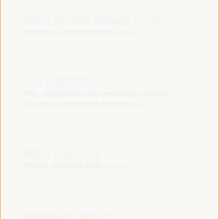
MARÍA DEL MAR VÁZQUEZ AGÜERO
Alcaldesa - Cidade de Almeria
España
ASIA GUERRESCHI
PhD - representante das Cooperativas Climáticas
Circulares - Universidade de Ferrara
Itália
FATIHA EL MOUDNI
Prefeita - Cidade de Rabat
Marrocos
ESMERALDA GARCIA