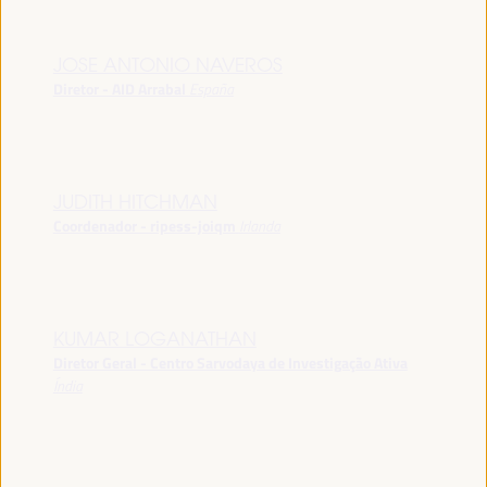
JOSE ANTONIO NAVEROS
Diretor - AID Arrabal
España
JUDITH HITCHMAN
Coordenador - ripess-joiqm
Irlanda
KUMAR LOGANATHAN
Diretor Geral - Centro Sarvodaya de Investigação Ativa
Índia