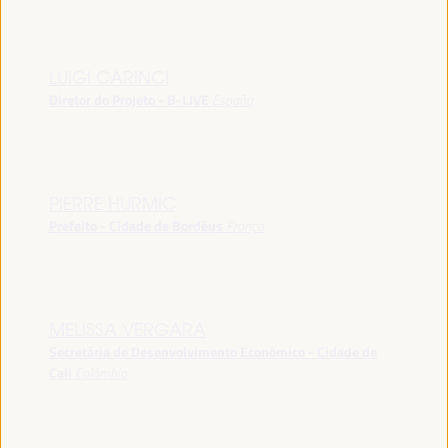
LUIGI CARINCI
Diretor do Projeto - B-LIVE
España
PIERRE HURMIC
Prefeito - Cidade de Bordéus
França
MELISSA VERGARA
Secretária de Desenvolvimento Econômico - Cidade de
Cali
Colômbia