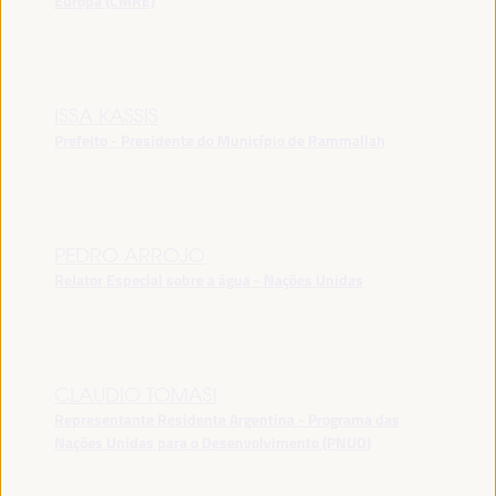
Europa (CMRE)
ISSA KASSIS
Prefeito - Presidente do Município de Rammallah
PEDRO ARROJO
Relator Especial sobre a água - Nações Unidas
CLAUDIO TOMASI
Representante Residente Argentina - Programa das
Nações Unidas para o Desenvolvimento (PNUD)