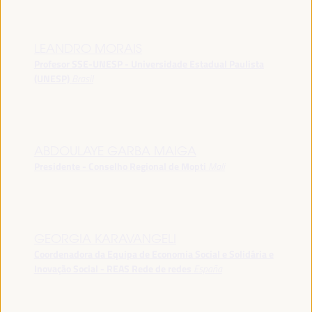
LEANDRO MORAIS
Profesor SSE-UNESP - Universidade Estadual Paulista
(UNESP)
Brasil
ABDOULAYE GARBA MAIGA
Presidente - Conselho Regional de Mopti
Mali
GEORGIA KARAVANGELI
Coordenadora da Equipa de Economia Social e Solidária e
Inovação Social - REAS Rede de redes
España