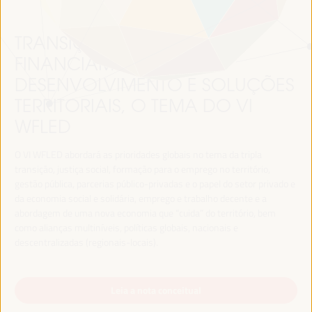
TRANSIÇÃO JUSTA,
FINANCIAMENTO DO
DESENVOLVIMENTO E SOLUÇÕES
TERRITORIAIS, O TEMA DO VI
WFLED
O VI WFLED abordará as prioridades globais no tema da tripla
transição, justiça social, formação para o emprego no território,
gestão pública, parcerias público-privadas e o papel do setor privado e
da economia social e solidária, emprego e trabalho decente e a
abordagem de uma nova economia que “cuida” do território, bem
como alianças multiníveis, políticas globais, nacionais e
descentralizadas (regionais-locais).
Leia a nota conceitual