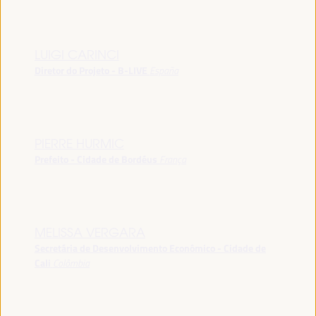
LUIGI CARINCI
Diretor do Projeto - B-LIVE
España
PIERRE HURMIC
Prefeito - Cidade de Bordéus
França
MELISSA VERGARA
Secretária de Desenvolvimento Econômico - Cidade de
Cali
Colômbia