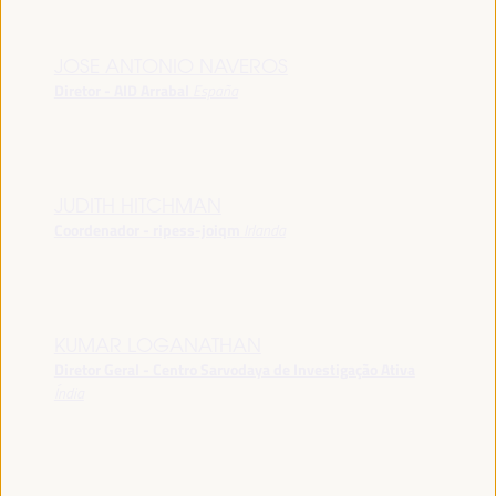
JOSE ANTONIO NAVEROS
Diretor - AID Arrabal
España
JUDITH HITCHMAN
Coordenador - ripess-joiqm
Irlanda
KUMAR LOGANATHAN
Diretor Geral - Centro Sarvodaya de Investigação Ativa
Índia