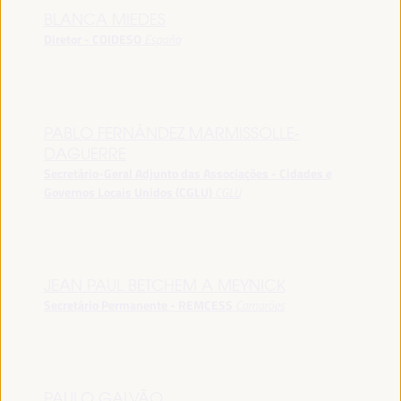
BLANCA MIEDES
Diretor - COIDESO
España
PABLO FERNÁNDEZ MARMISSOLLE-
DAGUERRE
Secretário-Geral Adjunto das Associações - Cidades e
Governos Locais Unidos (CGLU)
CGLU
JEAN PAUL BETCHEM A MEYNICK
Secretário Permanente - REMCESS
Camarões
PAULO GALVÃO