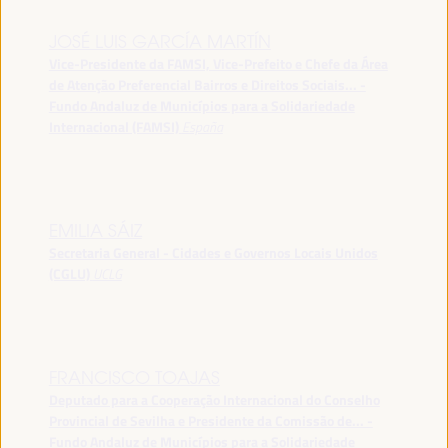
JOSÉ LUIS GARCÍA MARTÍN
Vice-Presidente da FAMSI, Vice-Prefeito e Chefe da Área
de Atenção Preferencial Bairros e Direitos Sociais... -
Fundo Andaluz de Municípios para a Solidariedade
Internacional (FAMSI)
España
EMILIA SÁIZ
Secretaria General - Cidades e Governos Locais Unidos
(CGLU)
UCLG
FRANCISCO TOAJAS
Deputado para a Cooperação Internacional do Conselho
Provincial de Sevilha e Presidente da Comissão de... -
Fundo Andaluz de Municípios para a Solidariedade