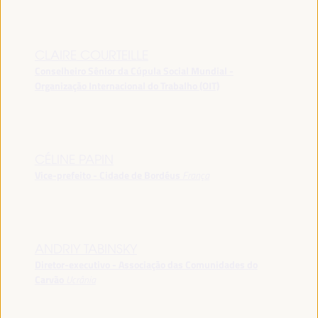
CLAIRE COURTEILLE
Conselheiro Sênior da Cúpula Social Mundial -
Organização Internacional do Trabalho (OIT)
CÉLINE PAPIN
Vice-prefeito - Cidade de Bordéus
França
ANDRIY TABINSKY
Diretor-executivo - Associação das Comunidades do
Carvão
Ucrânia