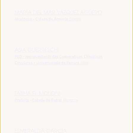
MARÍA DEL MAR VÁZQUEZ AGÜERO
Alcaldesa - Cidade de Almeria
España
ASIA GUERRESCHI
PhD - representante das Cooperativas Climáticas
Circulares - Universidade de Ferrara
Itália
FATIHA EL MOUDNI
Prefeita - Cidade de Rabat
Marrocos
ESMERALDA GARCIA