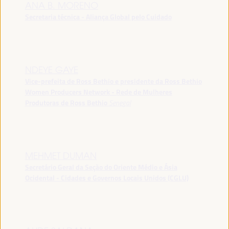
ANA B. MORENO
Secretaria técnica - Aliança Global pelo Cuidado
NDEYE GAYE
Vice-prefeita de Ross Bethio e presidente da Ross Bethio
Women Producers Network - Rede de Mulheres
Produtoras de Ross Bethio
Senegal
MEHMET DUMAN
Secretário Geral da Seção do Oriente Médio e Ásia
Ocidental - Cidades e Governos Locais Unidos (CGLU)