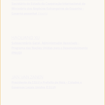
Secretário de Estado da Cooperação Internacional do
Ministério dos Negócios Estrangeiros de Espanha -
Governo espanhol
España
HAOLIANG XU
Subsecretário-Geral, Administrador Associado -
Programa das Nações Unidas para o Desenvolvimento
(PNUD)
JAN VAN ZANEN
Presidente da CGLU e Prefeito de Haia - Cidades e
Governos Locais Unidos (CGLU)