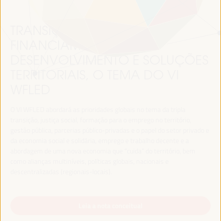
TRANSIÇÃO JUSTA,
FINANCIAMENTO DO
DESENVOLVIMENTO E SOLUÇÕES
TERRITORIAIS, O TEMA DO VI
WFLED
O VI WFLED abordará as prioridades globais no tema da tripla
transição, justiça social, formação para o emprego no território,
gestão pública, parcerias público-privadas e o papel do setor privado e
da economia social e solidária, emprego e trabalho decente e a
abordagem de uma nova economia que “cuida” do território, bem
como alianças multiníveis, políticas globais, nacionais e
descentralizadas (regionais-locais).
Leia a nota conceitual