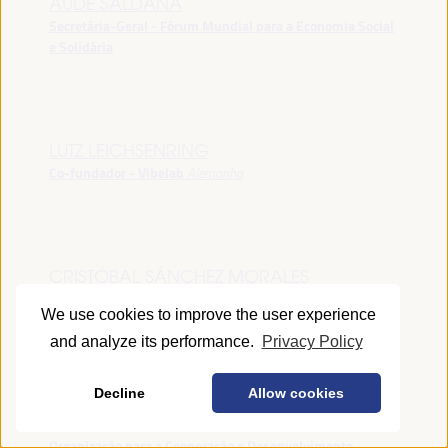
AUDE SALDANA
Secretária-Geral - Fórum Mundial para a Economia Social
e Solidária
LUTZ LEICHSENRING
Co-fundador - Vibelab
Alemanha
CRISTÓBAL SÁNCHEZ MORALES
Vice-conselheiro da Indústria - Junta de Andalucía
España
We use cookies to improve the user experience
and analyze its performance.
Privacy Policy
Decline
Allow cookies
ANNA RUBIN
Gerente do Fórum de Desenvolvimento Local -
Organização para a Cooperação e Desenvolvimento