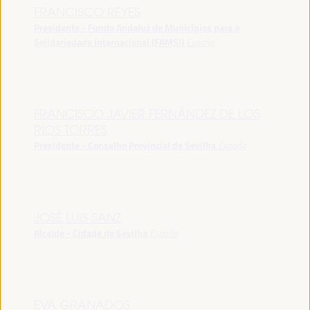
FRANCISCO REYES
Presidente - Fundo Andaluz de Municípios para a
Solidariedade Internacional (FAMSI)
España
FRANCISCO JAVIER FERNÁNDEZ DE LOS
RÍOS TORRES
Presidente - Conselho Provincial de Sevilha
España
JOSÉ LUIS SANZ
Alcalde - Cidade de Sevilha
España
EVA GRANADOS