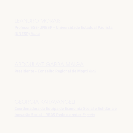
LEANDRO MORAIS
Profesor SSE-UNESP - Universidade Estadual Paulista
(UNESP)
Brasil
ABDOULAYE GARBA MAIGA
Presidente - Conselho Regional de Mopti
Mali
GEORGIA KARAVANGELI
Coordenadora da Equipa de Economia Social e Solidária e
Inovação Social - REAS Rede de redes
España