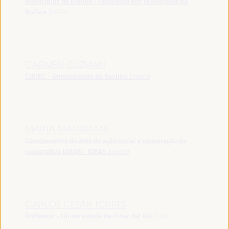
Municípios da Bolívia - Federação dos Municípios da
Bolívia
Bolívia
CARMEN GUZMAN
CIRIEC - Universidade de Sevilha
España
MARTA MANGRANÉ
Coordenadora da área de ação social e cooperação da
cooperativa IDEAS - IDEAS
España
CARLOS CÉSAR TORRES
Professor - Universidade de Pinar del Río
Cuba