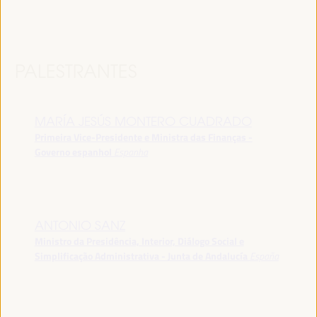
PALESTRANTES
MARÍA JESÚS MONTERO CUADRADO
Primeira Vice-Presidente e Ministra das Finanças -
Governo espanhol
Espanha
ANTONIO SANZ
Ministro da Presidência, Interior, Diálogo Social e
Simplificação Administrativa - Junta de Andalucía
España