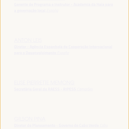
Gerente de Programa e Instrutor - Academia da Haia para
a governação local
España
ANTON LEIS
Diretor - Agência Espanhola de Cooperação Internacional
para o Desenvolvimento
España
ELISE PIERRETTE MEMONG
Secretária Geral da RAESS - RIPESS
Camarões
GILSON PINA
Diretor de Planeamento - Governo de Cabo Verde
Cabo