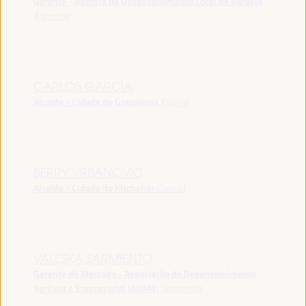
Gerente - Agência de Desenvolvimento Local de Rafaela
Argentina
CARLOS GARCÍA
Alcalde - Cidade de Grazalema
España
BERRY VRBANOVIC
Alcalde - Cidade de Kitchener
Canadá
VALESKA SARMIENTO
Gerente de Mercado - Associação de Desenvolvimento
Agrícola e Empresarial (ADAM)
Guatemala