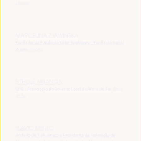
Uruguai
MARCELINA ZJAWIŃSKA
Fundador da Fundação Splot Społeczny - Fundação Social
Weave
Polônia
SITHOLE MBANGA
CEO - Associação do Governo Local da África do Sul
África
do Sul
FLAVIO MERLO
Prefeito de Tiahuanaco e Presidente da Federação de