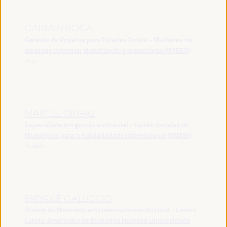
CARMEN ROCA
Gerente de Projetos para Cidades Focais - Mulheres no
emprego informal: globalização e organização (WIEGO)
Peru
MARCEL ORGAZ
Especialista em gestão ambiental - Fundo Andaluz de
Municípios para a Solidariedade Internacional (FAMSI)
Bolívia
ENRIQUE GALLICCIO
Diretor do Mestrado em Desenvolvimento Local - Centro
Latino-Americano de Economia Humana Universidade