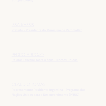
Europa (CMRE)
ISSA KASSIS
Prefeito - Presidente do Município de Rammallah
PEDRO ARROJO
Relator Especial sobre a água - Nações Unidas
CLAUDIO TOMASI
Representante Residente Argentina - Programa das
Nações Unidas para o Desenvolvimento (PNUD)