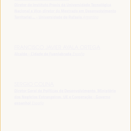
Diretor do Instituto Praxis da Universidade Tecnológica
Nacional e Vice-diretor do Mestrado em Desenvolvimento
Territorial... - Universidade de Rafaela
Argentina
FRANCISCO JAVIER AYALA ORTEGA
Alcalde - Cidade de Fuenlabrada
España
SERGIO COLINA
Diretor Geral de Políticas de Desenvolvimento, Ministério
dos Negócios Estrangeiros, UE e Cooperação - Governo
espanhol
España