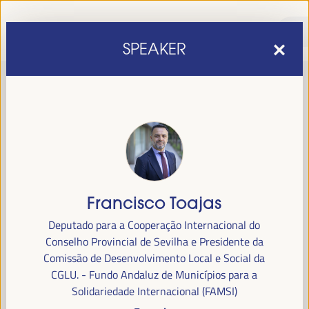
SPEAKER
Francisco Toajas
sexta edição do Fórum Mundial para o Desenvolvimento
A
Deputado para a Cooperação Internacional do
Económico Local
1 a 4 de abril de 2025 em
será realizada de
Conselho Provincial de Sevilha e Presidente da
Sevilha, Espanha,
no Palácio de Congressos e Exposições (FIBES).
Comissão de Desenvolvimento Local e Social da
CGLU. - Fundo Andaluz de Municípios para a
Programa
Solidariedade Internacional (FAMSI)