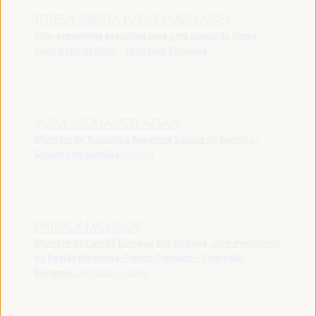
TERESA RIBERA (VIDEO MESSAGE)
Vice-presidente executivo para uma transição limpa,
justa e competitiva - Comissão Europeia
YUSUF MOHAMED ADAN
Ministro do Trabalho e Assuntos Sociais da Somália -
Governo da Somália
Somália
PATRICK MOLINOZ
Membro do Comité Europeu das Regiões, Vice-Presidente
da Região Borgonha-Franco-Condado - Comissão
Europeia
Comissão Europeia