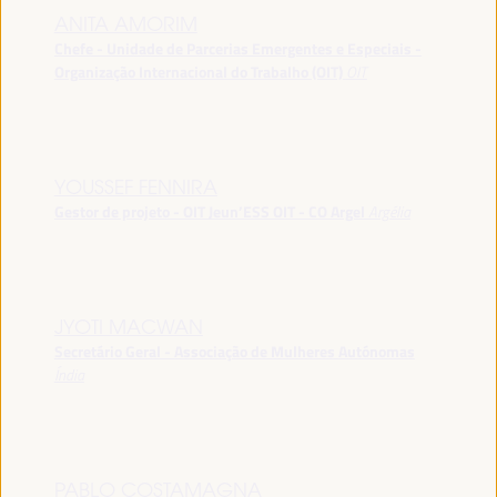
ANITA AMORIM
Chefe - Unidade de Parcerias Emergentes e Especiais -
Organização Internacional do Trabalho (OIT)
OIT
YOUSSEF FENNIRA
Gestor de projeto - OIT Jeun’ESS OIT - CO Argel
Argélia
JYOTI MACWAN
Secretário Geral - Associação de Mulheres Autónomas
Índia
PABLO COSTAMAGNA