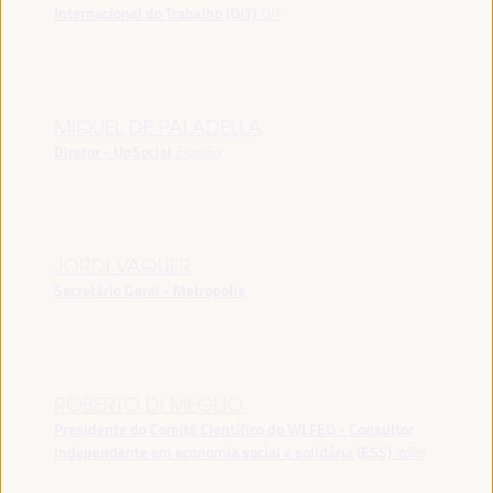
Internacional do Trabalho (OIT)
OIT
MIQUEL DE PALADELLA
Diretor - UpSocial
España
JORDI VAQUER
Secretário Geral - Metropolis
ROBERTO DI MEGLIO
Presidente do Comitê Científico do WLFED - Consultor
independente em economia social e solidária (ESS)
Itália