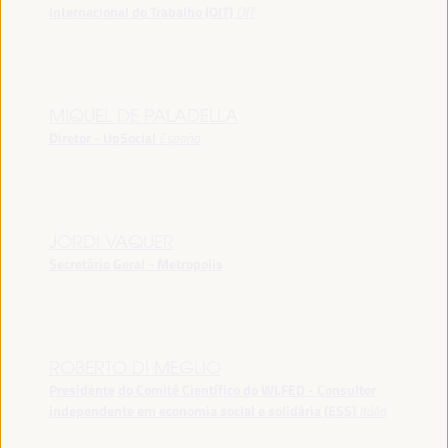
Internacional do Trabalho (OIT)
OIT
MIQUEL DE PALADELLA
Diretor - UpSocial
España
JORDI VAQUER
Secretário Geral - Metropolis
ROBERTO DI MEGLIO
Presidente do Comitê Científico do WLFED - Consultor
independente em economia social e solidária (ESS)
Itália