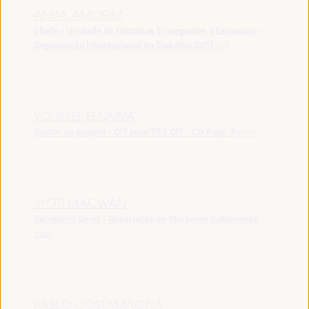
ANITA AMORIM
Chefe - Unidade de Parcerias Emergentes e Especiais -
Organização Internacional do Trabalho (OIT)
OIT
YOUSSEF FENNIRA
Gestor de projeto - OIT Jeun’ESS OIT - CO Argel
Argélia
JYOTI MACWAN
Secretário Geral - Associação de Mulheres Autónomas
Índia
PABLO COSTAMAGNA