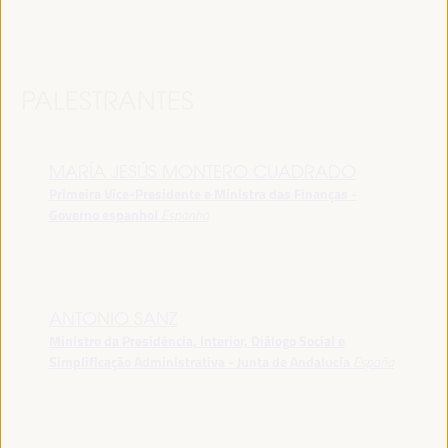
PALESTRANTES
MARÍA JESÚS MONTERO CUADRADO
Primeira Vice-Presidente e Ministra das Finanças -
Governo espanhol
Espanha
ANTONIO SANZ
Ministro da Presidência, Interior, Diálogo Social e
Simplificação Administrativa - Junta de Andalucía
España