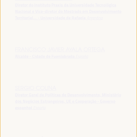
Diretor do Instituto Praxis da Universidade Tecnológica
Nacional e Vice-diretor do Mestrado em Desenvolvimento
Territorial... - Universidade de Rafaela
Argentina
FRANCISCO JAVIER AYALA ORTEGA
Alcalde - Cidade de Fuenlabrada
España
SERGIO COLINA
Diretor Geral de Políticas de Desenvolvimento, Ministério
dos Negócios Estrangeiros, UE e Cooperação - Governo
espanhol
España