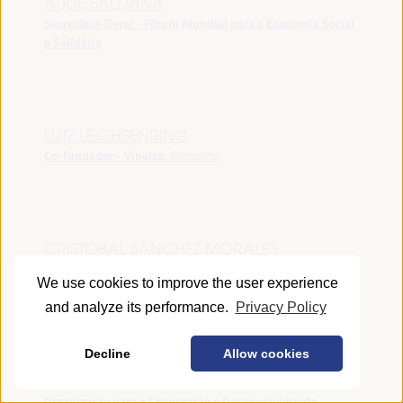
AUDE SALDANA
Secretária-Geral - Fórum Mundial para a Economia Social
e Solidária
LUTZ LEICHSENRING
Co-fundador - Vibelab
Alemanha
CRISTÓBAL SÁNCHEZ MORALES
Vice-conselheiro da Indústria - Junta de Andalucía
España
We use cookies to improve the user experience
and analyze its performance.
Privacy Policy
Decline
Allow cookies
ANNA RUBIN
Gerente do Fórum de Desenvolvimento Local -
Organização para a Cooperação e Desenvolvimento