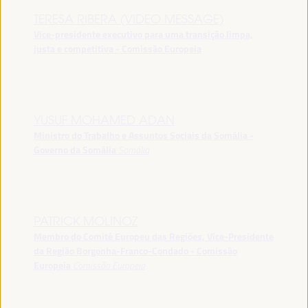
TERESA RIBERA (VIDEO MESSAGE)
Vice-presidente executivo para uma transição limpa,
justa e competitiva - Comissão Europeia
YUSUF MOHAMED ADAN
Ministro do Trabalho e Assuntos Sociais da Somália -
Governo da Somália
Somália
PATRICK MOLINOZ
Membro do Comité Europeu das Regiões, Vice-Presidente
da Região Borgonha-Franco-Condado - Comissão
Europeia
Comissão Europeia