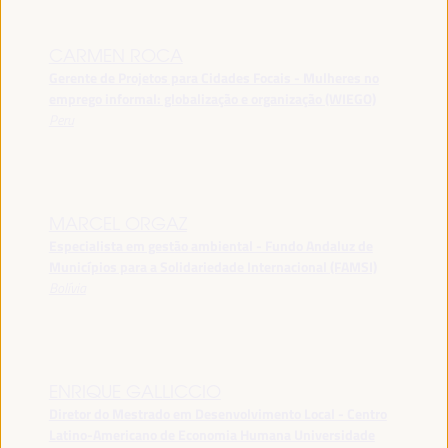
CARMEN ROCA
Gerente de Projetos para Cidades Focais - Mulheres no
emprego informal: globalização e organização (WIEGO)
Peru
MARCEL ORGAZ
Especialista em gestão ambiental - Fundo Andaluz de
Municípios para a Solidariedade Internacional (FAMSI)
Bolívia
ENRIQUE GALLICCIO
Diretor do Mestrado em Desenvolvimento Local - Centro
Latino-Americano de Economia Humana Universidade