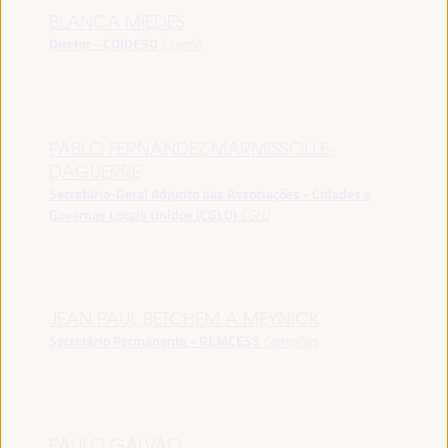
BLANCA MIEDES
Diretor - COIDESO
España
PABLO FERNÁNDEZ MARMISSOLLE-
DAGUERRE
Secretário-Geral Adjunto das Associações - Cidades e
Governos Locais Unidos (CGLU)
CGLU
JEAN PAUL BETCHEM A MEYNICK
Secretário Permanente - REMCESS
Camarões
PAULO GALVÃO