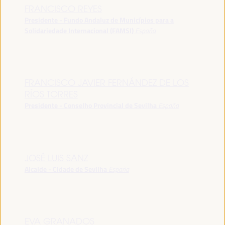
FRANCISCO REYES
Presidente - Fundo Andaluz de Municípios para a
Solidariedade Internacional (FAMSI)
España
FRANCISCO JAVIER FERNÁNDEZ DE LOS
RÍOS TORRES
Presidente - Conselho Provincial de Sevilha
España
JOSÉ LUIS SANZ
Alcalde - Cidade de Sevilha
España
EVA GRANADOS