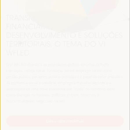
TRANSIÇÃO JUSTA,
FINANCIAMENTO DO
DESENVOLVIMENTO E SOLUÇÕES
TERRITORIAIS, O TEMA DO VI
WFLED
O VI WFLED abordará as prioridades globais no tema da tripla
transição, justiça social, formação para o emprego no território,
gestão pública, parcerias público-privadas e o papel do setor privado e
da economia social e solidária, emprego e trabalho decente e a
abordagem de uma nova economia que “cuida” do território, bem
como alianças multiníveis, políticas globais, nacionais e
descentralizadas (regionais-locais).
Leia a nota conceitual