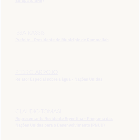
Europa (CMRE)
ISSA KASSIS
Prefeito - Presidente do Município de Rammallah
PEDRO ARROJO
Relator Especial sobre a água - Nações Unidas
CLAUDIO TOMASI
Representante Residente Argentina - Programa das
Nações Unidas para o Desenvolvimento (PNUD)