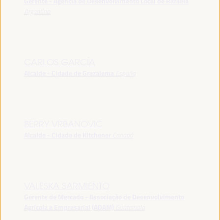
Gerente - Agência de Desenvolvimento Local de Rafaela
Argentina
CARLOS GARCÍA
Alcalde - Cidade de Grazalema
España
BERRY VRBANOVIC
Alcalde - Cidade de Kitchener
Canadá
VALESKA SARMIENTO
Gerente de Mercado - Associação de Desenvolvimento
Agrícola e Empresarial (ADAM)
Guatemala