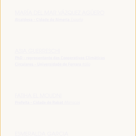
MARÍA DEL MAR VÁZQUEZ AGÜERO
Alcaldesa - Cidade de Almeria
España
ASIA GUERRESCHI
PhD - representante das Cooperativas Climáticas
Circulares - Universidade de Ferrara
Itália
FATIHA EL MOUDNI
Prefeita - Cidade de Rabat
Marrocos
ESMERALDA GARCIA