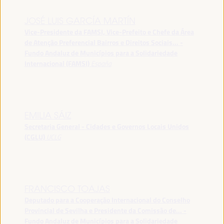
JOSÉ LUIS GARCÍA MARTÍN
Vice-Presidente da FAMSI, Vice-Prefeito e Chefe da Área
de Atenção Preferencial Bairros e Direitos Sociais... -
Fundo Andaluz de Municípios para a Solidariedade
Internacional (FAMSI)
España
EMILIA SÁIZ
Secretaria General - Cidades e Governos Locais Unidos
(CGLU)
UCLG
FRANCISCO TOAJAS
Deputado para a Cooperação Internacional do Conselho
Provincial de Sevilha e Presidente da Comissão de... -
Fundo Andaluz de Municípios para a Solidariedade