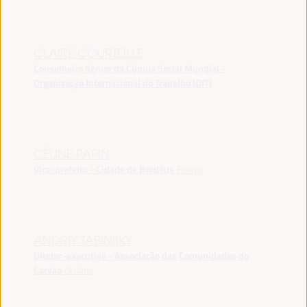
CLAIRE COURTEILLE
Conselheiro Sênior da Cúpula Social Mundial -
Organização Internacional do Trabalho (OIT)
CÉLINE PAPIN
Vice-prefeito - Cidade de Bordéus
França
ANDRIY TABINSKY
Diretor-executivo - Associação das Comunidades do
Carvão
Ucrânia