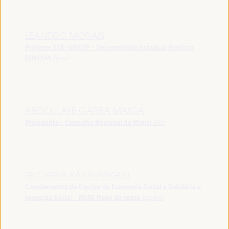
LEANDRO MORAIS
Profesor SSE-UNESP - Universidade Estadual Paulista
(UNESP)
Brasil
ABDOULAYE GARBA MAIGA
Presidente - Conselho Regional de Mopti
Mali
GEORGIA KARAVANGELI
Coordenadora da Equipa de Economia Social e Solidária e
Inovação Social - REAS Rede de redes
España