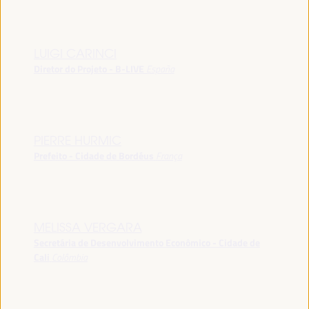
LUIGI CARINCI
Diretor do Projeto - B-LIVE
España
PIERRE HURMIC
Prefeito - Cidade de Bordéus
França
MELISSA VERGARA
Secretária de Desenvolvimento Econômico - Cidade de
Cali
Colômbia