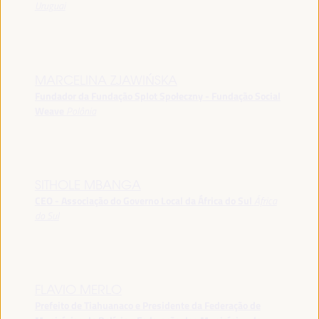
Uruguai
MARCELINA ZJAWIŃSKA
Fundador da Fundação Splot Społeczny - Fundação Social
Weave
Polônia
SITHOLE MBANGA
CEO - Associação do Governo Local da África do Sul
África
do Sul
FLAVIO MERLO
Prefeito de Tiahuanaco e Presidente da Federação de