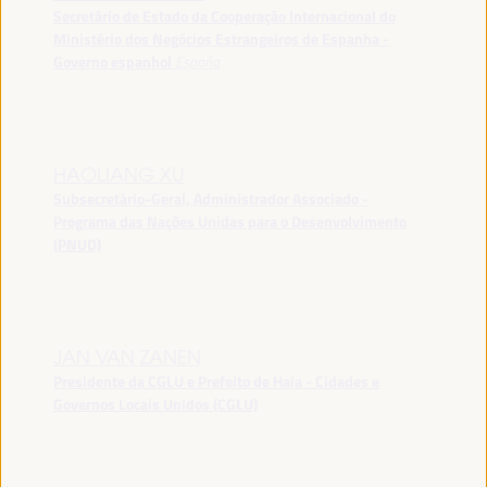
Secretário de Estado da Cooperação Internacional do
Ministério dos Negócios Estrangeiros de Espanha -
Governo espanhol
España
HAOLIANG XU
Subsecretário-Geral, Administrador Associado -
Programa das Nações Unidas para o Desenvolvimento
(PNUD)
JAN VAN ZANEN
Presidente da CGLU e Prefeito de Haia - Cidades e
Governos Locais Unidos (CGLU)