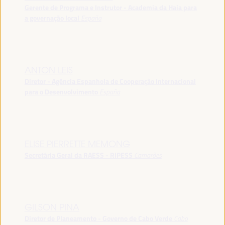
Gerente de Programa e Instrutor - Academia da Haia para
a governação local
España
ANTON LEIS
Diretor - Agência Espanhola de Cooperação Internacional
para o Desenvolvimento
España
ELISE PIERRETTE MEMONG
Secretária Geral da RAESS - RIPESS
Camarões
GILSON PINA
Diretor de Planeamento - Governo de Cabo Verde
Cabo