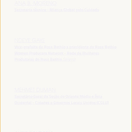
ANA B. MORENO
Secretaria técnica - Aliança Global pelo Cuidado
NDEYE GAYE
Vice-prefeita de Ross Bethio e presidente da Ross Bethio
Women Producers Network - Rede de Mulheres
Produtoras de Ross Bethio
Senegal
MEHMET DUMAN
Secretário Geral da Seção do Oriente Médio e Ásia
Ocidental - Cidades e Governos Locais Unidos (CGLU)