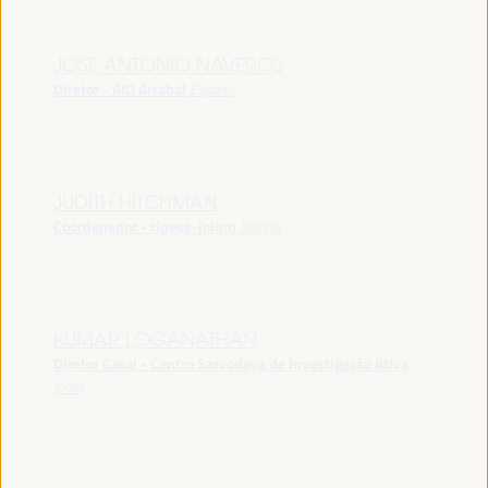
JOSE ANTONIO NAVEROS
Diretor - AID Arrabal
España
JUDITH HITCHMAN
Coordenador - ripess-joiqm
Irlanda
KUMAR LOGANATHAN
Diretor Geral - Centro Sarvodaya de Investigação Ativa
Índia