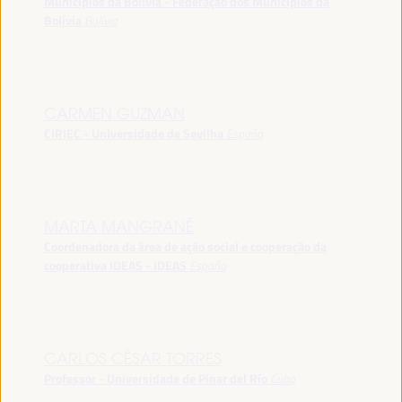
Municípios da Bolívia - Federação dos Municípios da
Bolívia
Bolívia
CARMEN GUZMAN
CIRIEC - Universidade de Sevilha
España
MARTA MANGRANÉ
Coordenadora da área de ação social e cooperação da
cooperativa IDEAS - IDEAS
España
CARLOS CÉSAR TORRES
Professor - Universidade de Pinar del Río
Cuba