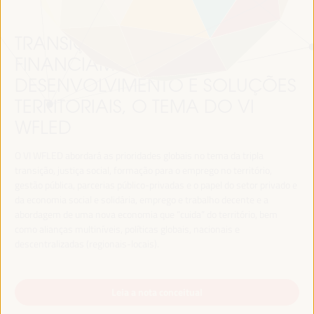
TRANSIÇÃO JUSTA,
FINANCIAMENTO DO
DESENVOLVIMENTO E SOLUÇÕES
TERRITORIAIS, O TEMA DO VI
WFLED
O VI WFLED abordará as prioridades globais no tema da tripla
transição, justiça social, formação para o emprego no território,
gestão pública, parcerias público-privadas e o papel do setor privado e
da economia social e solidária, emprego e trabalho decente e a
abordagem de uma nova economia que “cuida” do território, bem
como alianças multiníveis, políticas globais, nacionais e
descentralizadas (regionais-locais).
Leia a nota conceitual