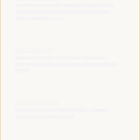
Secretário de Estado da Cooperação Internacional do
Ministério dos Negócios Estrangeiros de Espanha -
Governo espanhol
España
HAOLIANG XU
Subsecretário-Geral, Administrador Associado -
Programa das Nações Unidas para o Desenvolvimento
(PNUD)
JAN VAN ZANEN
Presidente da CGLU e Prefeito de Haia - Cidades e
Governos Locais Unidos (CGLU)