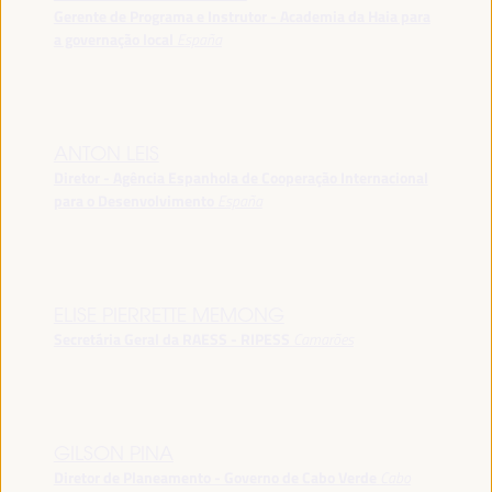
Gerente de Programa e Instrutor - Academia da Haia para
a governação local
España
ANTON LEIS
Diretor - Agência Espanhola de Cooperação Internacional
para o Desenvolvimento
España
ELISE PIERRETTE MEMONG
Secretária Geral da RAESS - RIPESS
Camarões
GILSON PINA
Diretor de Planeamento - Governo de Cabo Verde
Cabo