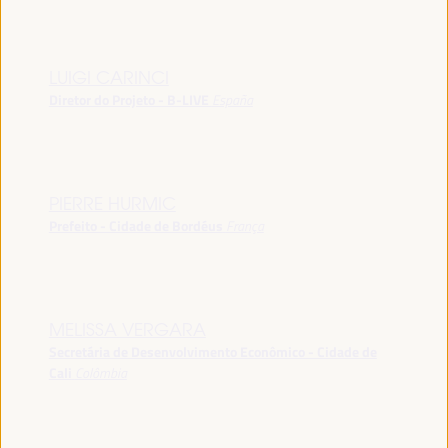
LUIGI CARINCI
Diretor do Projeto - B-LIVE
España
PIERRE HURMIC
Prefeito - Cidade de Bordéus
França
MELISSA VERGARA
Secretária de Desenvolvimento Econômico - Cidade de
Cali
Colômbia