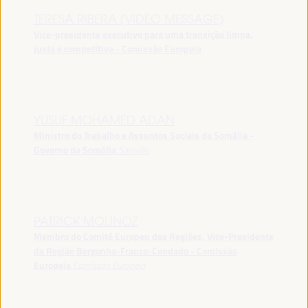
TERESA RIBERA (VIDEO MESSAGE)
Vice-presidente executivo para uma transição limpa,
justa e competitiva - Comissão Europeia
YUSUF MOHAMED ADAN
Ministro do Trabalho e Assuntos Sociais da Somália -
Governo da Somália
Somália
PATRICK MOLINOZ
Membro do Comité Europeu das Regiões, Vice-Presidente
da Região Borgonha-Franco-Condado - Comissão
Europeia
Comissão Europeia