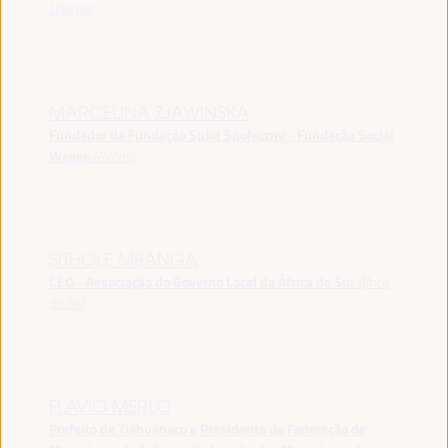
Uruguai
MARCELINA ZJAWIŃSKA
Fundador da Fundação Splot Społeczny - Fundação Social
Weave
Polônia
SITHOLE MBANGA
CEO - Associação do Governo Local da África do Sul
África
do Sul
FLAVIO MERLO
Prefeito de Tiahuanaco e Presidente da Federação de