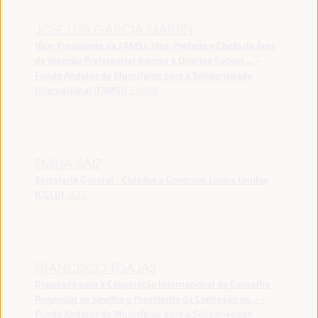
JOSÉ LUIS GARCÍA MARTÍN
Vice-Presidente da FAMSI, Vice-Prefeito e Chefe da Área
de Atenção Preferencial Bairros e Direitos Sociais... -
Fundo Andaluz de Municípios para a Solidariedade
Internacional (FAMSI)
España
EMILIA SÁIZ
Secretaria General - Cidades e Governos Locais Unidos
(CGLU)
UCLG
FRANCISCO TOAJAS
Deputado para a Cooperação Internacional do Conselho
Provincial de Sevilha e Presidente da Comissão de... -
Fundo Andaluz de Municípios para a Solidariedade