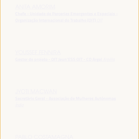
ANITA AMORIM
Chefe - Unidade de Parcerias Emergentes e Especiais -
Organização Internacional do Trabalho (OIT)
OIT
YOUSSEF FENNIRA
Gestor de projeto - OIT Jeun’ESS OIT - CO Argel
Argélia
JYOTI MACWAN
Secretário Geral - Associação de Mulheres Autónomas
Índia
PABLO COSTAMAGNA