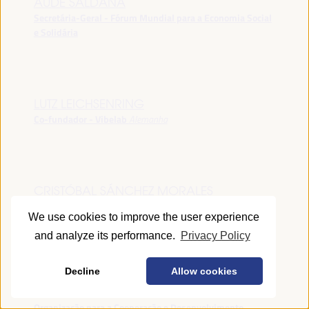
AUDE SALDANA
Secretária-Geral - Fórum Mundial para a Economia Social
e Solidária
LUTZ LEICHSENRING
Co-fundador - Vibelab
Alemanha
CRISTÓBAL SÁNCHEZ MORALES
Vice-conselheiro da Indústria - Junta de Andalucía
España
We use cookies to improve the user experience
and analyze its performance.
Privacy Policy
Decline
Allow cookies
ANNA RUBIN
Gerente do Fórum de Desenvolvimento Local -
Organização para a Cooperação e Desenvolvimento