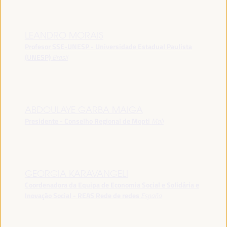
LEANDRO MORAIS
Profesor SSE-UNESP - Universidade Estadual Paulista
(UNESP)
Brasil
ABDOULAYE GARBA MAIGA
Presidente - Conselho Regional de Mopti
Mali
GEORGIA KARAVANGELI
Coordenadora da Equipa de Economia Social e Solidária e
Inovação Social - REAS Rede de redes
España