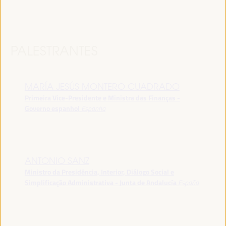
PALESTRANTES
MARÍA JESÚS MONTERO CUADRADO
Primeira Vice-Presidente e Ministra das Finanças -
Governo espanhol
Espanha
ANTONIO SANZ
Ministro da Presidência, Interior, Diálogo Social e
Simplificação Administrativa - Junta de Andalucía
España