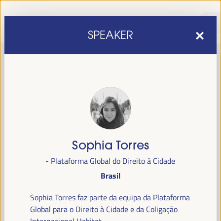
SPEAKER
Sophia Torres
sexta edição do Fórum Mundial para o Desenvolvimento
A
- Plataforma Global do Direito à Cidade
Económico Local
1 a 4 de abril de 2025 em
será realizada de
Brasil
Sevilha, Espanha,
no Palácio de Congressos e Exposições (FIBES).
Sophia Torres faz parte da equipa da Plataforma
Programa
Global para o Direito à Cidade e da Coligação
Internacional Habitat.