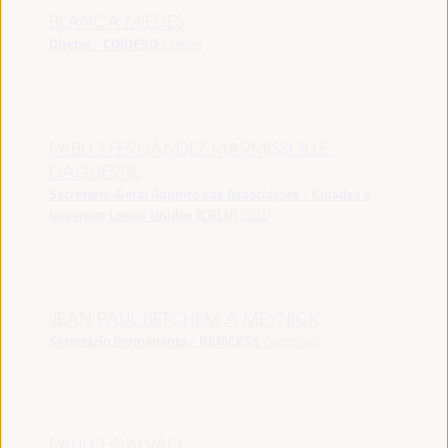
BLANCA MIEDES
Diretor - COIDESO
España
PABLO FERNÁNDEZ MARMISSOLLE-
DAGUERRE
Secretário-Geral Adjunto das Associações - Cidades e
Governos Locais Unidos (CGLU)
CGLU
JEAN PAUL BETCHEM A MEYNICK
Secretário Permanente - REMCESS
Camarões
PAULO GALVÃO