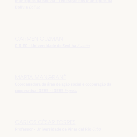
Municípios da Bolívia - Federação dos Municípios da
Bolívia
Bolívia
CARMEN GUZMAN
CIRIEC - Universidade de Sevilha
España
MARTA MANGRANÉ
Coordenadora da área de ação social e cooperação da
cooperativa IDEAS - IDEAS
España
CARLOS CÉSAR TORRES
Professor - Universidade de Pinar del Río
Cuba