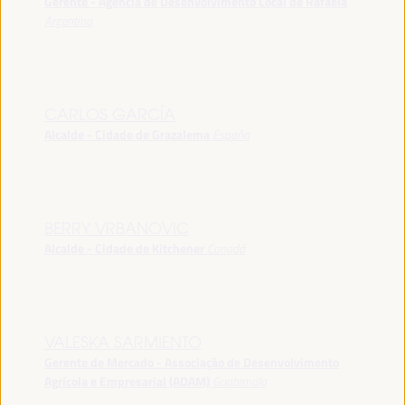
Gerente - Agência de Desenvolvimento Local de Rafaela
Argentina
CARLOS GARCÍA
Alcalde - Cidade de Grazalema
España
BERRY VRBANOVIC
Alcalde - Cidade de Kitchener
Canadá
VALESKA SARMIENTO
Gerente de Mercado - Associação de Desenvolvimento
Agrícola e Empresarial (ADAM)
Guatemala