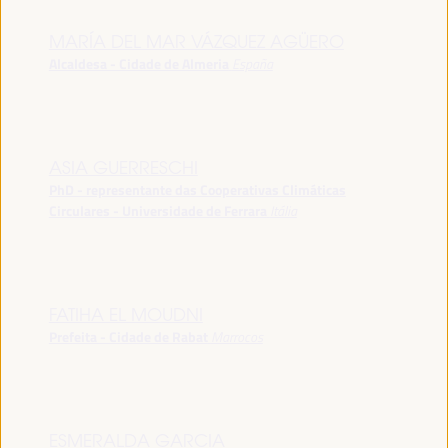
MARÍA DEL MAR VÁZQUEZ AGÜERO
Alcaldesa - Cidade de Almeria
España
ASIA GUERRESCHI
PhD - representante das Cooperativas Climáticas
Circulares - Universidade de Ferrara
Itália
FATIHA EL MOUDNI
Prefeita - Cidade de Rabat
Marrocos
ESMERALDA GARCIA