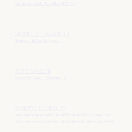
Internacional do Trabalho (OIT)
OIT
MIQUEL DE PALADELLA
Diretor - UpSocial
España
JORDI VAQUER
Secretário Geral - Metropolis
ROBERTO DI MEGLIO
Presidente do Comitê Científico do WLFED - Consultor
independente em economia social e solidária (ESS)
Itália