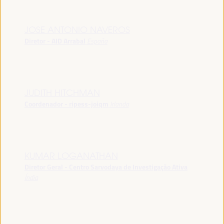
JOSE ANTONIO NAVEROS
Diretor - AID Arrabal
España
JUDITH HITCHMAN
Coordenador - ripess-joiqm
Irlanda
KUMAR LOGANATHAN
Diretor Geral - Centro Sarvodaya de Investigação Ativa
Índia