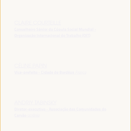
CLAIRE COURTEILLE
Conselheiro Sênior da Cúpula Social Mundial -
Organização Internacional do Trabalho (OIT)
CÉLINE PAPIN
Vice-prefeito - Cidade de Bordéus
França
ANDRIY TABINSKY
Diretor-executivo - Associação das Comunidades do
Carvão
Ucrânia