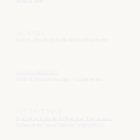
Europa (CMRE)
ISSA KASSIS
Prefeito - Presidente do Município de Rammallah
PEDRO ARROJO
Relator Especial sobre a água - Nações Unidas
CLAUDIO TOMASI
Representante Residente Argentina - Programa das
Nações Unidas para o Desenvolvimento (PNUD)