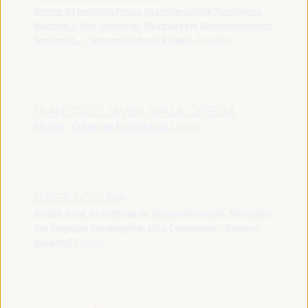
Diretor do Instituto Praxis da Universidade Tecnológica
Nacional e Vice-diretor do Mestrado em Desenvolvimento
Territorial... - Universidade de Rafaela
Argentina
FRANCISCO JAVIER AYALA ORTEGA
Alcalde - Cidade de Fuenlabrada
España
SERGIO COLINA
Diretor Geral de Políticas de Desenvolvimento, Ministério
dos Negócios Estrangeiros, UE e Cooperação - Governo
espanhol
España