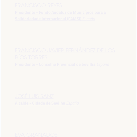
FRANCISCO REYES
Presidente - Fundo Andaluz de Municípios para a
Solidariedade Internacional (FAMSI)
España
FRANCISCO JAVIER FERNÁNDEZ DE LOS
RÍOS TORRES
Presidente - Conselho Provincial de Sevilha
España
JOSÉ LUIS SANZ
Alcalde - Cidade de Sevilha
España
EVA GRANADOS