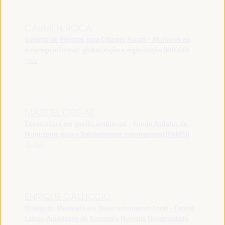
CARMEN ROCA
Gerente de Projetos para Cidades Focais - Mulheres no
emprego informal: globalização e organização (WIEGO)
Peru
MARCEL ORGAZ
Especialista em gestão ambiental - Fundo Andaluz de
Municípios para a Solidariedade Internacional (FAMSI)
Bolívia
ENRIQUE GALLICCIO
Diretor do Mestrado em Desenvolvimento Local - Centro
Latino-Americano de Economia Humana Universidade