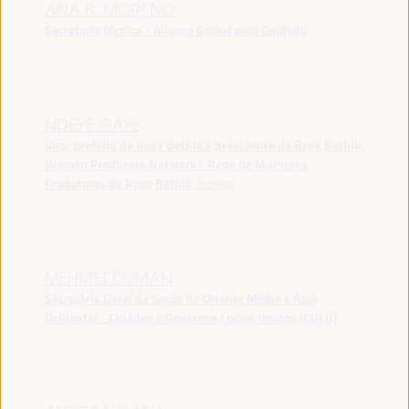
ANA B. MORENO
Secretaria técnica - Aliança Global pelo Cuidado
NDEYE GAYE
Vice-prefeita de Ross Bethio e presidente da Ross Bethio
Women Producers Network - Rede de Mulheres
Produtoras de Ross Bethio
Senegal
MEHMET DUMAN
Secretário Geral da Seção do Oriente Médio e Ásia
Ocidental - Cidades e Governos Locais Unidos (CGLU)