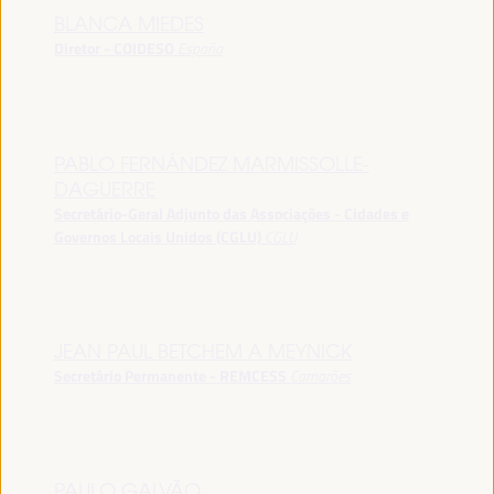
BLANCA MIEDES
Diretor - COIDESO
España
PABLO FERNÁNDEZ MARMISSOLLE-
DAGUERRE
Secretário-Geral Adjunto das Associações - Cidades e
Governos Locais Unidos (CGLU)
CGLU
JEAN PAUL BETCHEM A MEYNICK
Secretário Permanente - REMCESS
Camarões
PAULO GALVÃO