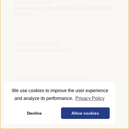
AUDE SALDANA
Secretária-Geral - Fórum Mundial para a Economia Social
e Solidária
LUTZ LEICHSENRING
Co-fundador - Vibelab
Alemanha
CRISTÓBAL SÁNCHEZ MORALES
Vice-conselheiro da Indústria - Junta de Andalucía
España
We use cookies to improve the user experience
and analyze its performance.
Privacy Policy
Decline
Allow cookies
ANNA RUBIN
Gerente do Fórum de Desenvolvimento Local -
Organização para a Cooperação e Desenvolvimento