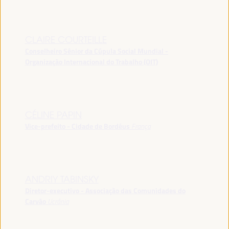
CLAIRE COURTEILLE
Conselheiro Sênior da Cúpula Social Mundial -
Organização Internacional do Trabalho (OIT)
CÉLINE PAPIN
Vice-prefeito - Cidade de Bordéus
França
ANDRIY TABINSKY
Diretor-executivo - Associação das Comunidades do
Carvão
Ucrânia