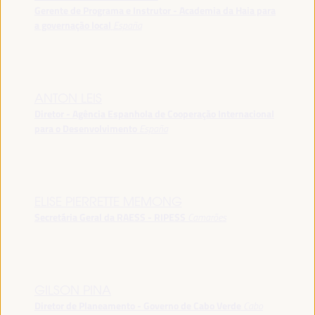
Gerente de Programa e Instrutor - Academia da Haia para
a governação local
España
ANTON LEIS
Diretor - Agência Espanhola de Cooperação Internacional
para o Desenvolvimento
España
ELISE PIERRETTE MEMONG
Secretária Geral da RAESS - RIPESS
Camarões
GILSON PINA
Diretor de Planeamento - Governo de Cabo Verde
Cabo