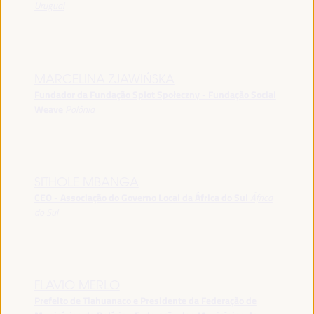
Uruguai
MARCELINA ZJAWIŃSKA
Fundador da Fundação Splot Społeczny - Fundação Social
Weave
Polônia
SITHOLE MBANGA
CEO - Associação do Governo Local da África do Sul
África
do Sul
FLAVIO MERLO
Prefeito de Tiahuanaco e Presidente da Federação de