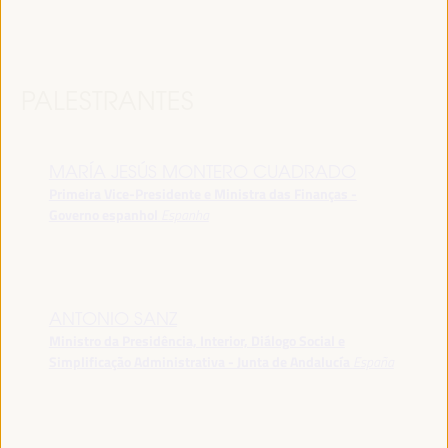
PALESTRANTES
MARÍA JESÚS MONTERO CUADRADO
Primeira Vice-Presidente e Ministra das Finanças -
Governo espanhol
Espanha
ANTONIO SANZ
Ministro da Presidência, Interior, Diálogo Social e
Simplificação Administrativa - Junta de Andalucía
España