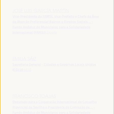
JOSÉ LUIS GARCÍA MARTÍN
Vice-Presidente da FAMSI, Vice-Prefeito e Chefe da Área
de Atenção Preferencial Bairros e Direitos Sociais... -
Fundo Andaluz de Municípios para a Solidariedade
Internacional (FAMSI)
España
EMILIA SÁIZ
Secretaria General - Cidades e Governos Locais Unidos
(CGLU)
UCLG
FRANCISCO TOAJAS
Deputado para a Cooperação Internacional do Conselho
Provincial de Sevilha e Presidente da Comissão de... -
Fundo Andaluz de Municípios para a Solidariedade