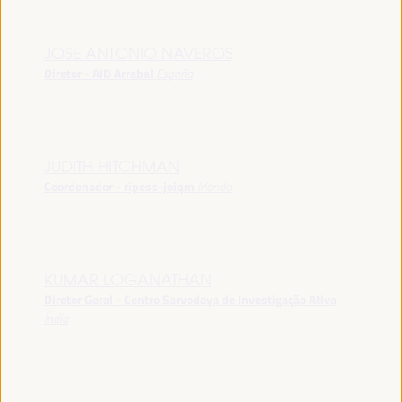
JOSE ANTONIO NAVEROS
Diretor - AID Arrabal
España
JUDITH HITCHMAN
Coordenador - ripess-joiqm
Irlanda
KUMAR LOGANATHAN
Diretor Geral - Centro Sarvodaya de Investigação Ativa
Índia