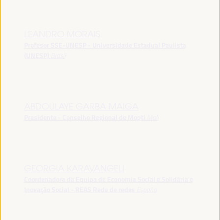
LEANDRO MORAIS
Profesor SSE-UNESP - Universidade Estadual Paulista
(UNESP)
Brasil
ABDOULAYE GARBA MAIGA
Presidente - Conselho Regional de Mopti
Mali
GEORGIA KARAVANGELI
Coordenadora da Equipa de Economia Social e Solidária e
Inovação Social - REAS Rede de redes
España