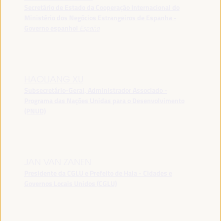
Secretário de Estado da Cooperação Internacional do
Ministério dos Negócios Estrangeiros de Espanha -
Governo espanhol
España
HAOLIANG XU
Subsecretário-Geral, Administrador Associado -
Programa das Nações Unidas para o Desenvolvimento
(PNUD)
JAN VAN ZANEN
Presidente da CGLU e Prefeito de Haia - Cidades e
Governos Locais Unidos (CGLU)