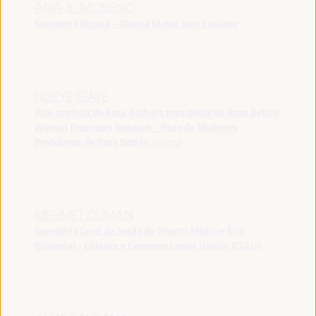
ANA B. MORENO
Secretaria técnica - Aliança Global pelo Cuidado
NDEYE GAYE
Vice-prefeita de Ross Bethio e presidente da Ross Bethio
Women Producers Network - Rede de Mulheres
Produtoras de Ross Bethio
Senegal
MEHMET DUMAN
Secretário Geral da Seção do Oriente Médio e Ásia
Ocidental - Cidades e Governos Locais Unidos (CGLU)