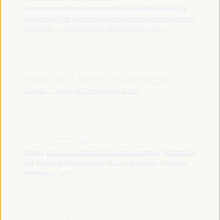
Diretor do Instituto Praxis da Universidade Tecnológica
Nacional e Vice-diretor do Mestrado em Desenvolvimento
Territorial... - Universidade de Rafaela
Argentina
FRANCISCO JAVIER AYALA ORTEGA
Alcalde - Cidade de Fuenlabrada
España
SERGIO COLINA
Diretor Geral de Políticas de Desenvolvimento, Ministério
dos Negócios Estrangeiros, UE e Cooperação - Governo
espanhol
España