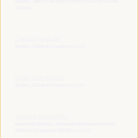
Gerente - Agência de Desenvolvimento Local de Rafaela
Argentina
CARLOS GARCÍA
Alcalde - Cidade de Grazalema
España
BERRY VRBANOVIC
Alcalde - Cidade de Kitchener
Canadá
VALESKA SARMIENTO
Gerente de Mercado - Associação de Desenvolvimento
Agrícola e Empresarial (ADAM)
Guatemala