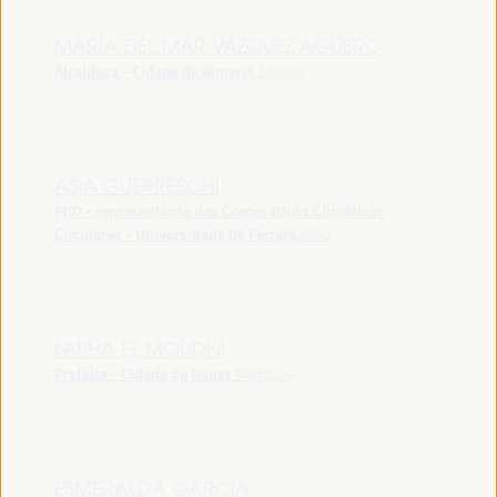
MARÍA DEL MAR VÁZQUEZ AGÜERO
Alcaldesa - Cidade de Almeria
España
ASIA GUERRESCHI
PhD - representante das Cooperativas Climáticas
Circulares - Universidade de Ferrara
Itália
FATIHA EL MOUDNI
Prefeita - Cidade de Rabat
Marrocos
ESMERALDA GARCIA