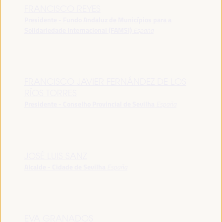
FRANCISCO REYES
Presidente - Fundo Andaluz de Municípios para a
Solidariedade Internacional (FAMSI)
España
FRANCISCO JAVIER FERNÁNDEZ DE LOS
RÍOS TORRES
Presidente - Conselho Provincial de Sevilha
España
JOSÉ LUIS SANZ
Alcalde - Cidade de Sevilha
España
EVA GRANADOS