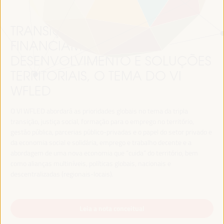
TRANSIÇÃO JUSTA,
FINANCIAMENTO DO
DESENVOLVIMENTO E SOLUÇÕES
TERRITORIAIS, O TEMA DO VI
WFLED
O VI WFLED abordará as prioridades globais no tema da tripla
transição, justiça social, formação para o emprego no território,
gestão pública, parcerias público-privadas e o papel do setor privado e
da economia social e solidária, emprego e trabalho decente e a
abordagem de uma nova economia que “cuida” do território, bem
como alianças multiníveis, políticas globais, nacionais e
descentralizadas (regionais-locais).
Leia a nota conceitual