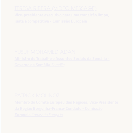
TERESA RIBERA (VIDEO MESSAGE)
Vice-presidente executivo para uma transição limpa,
justa e competitiva - Comissão Europeia
YUSUF MOHAMED ADAN
Ministro do Trabalho e Assuntos Sociais da Somália -
Governo da Somália
Somália
PATRICK MOLINOZ
Membro do Comité Europeu das Regiões, Vice-Presidente
da Região Borgonha-Franco-Condado - Comissão
Europeia
Comissão Europeia