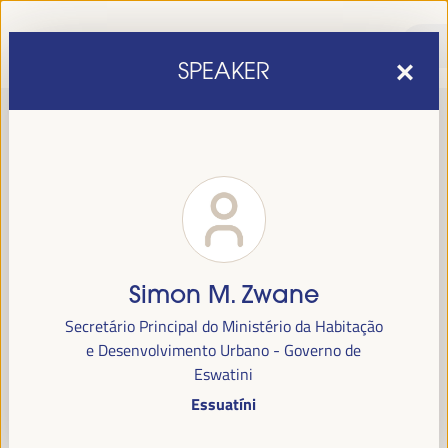
SPEAKER
Simon M. Zwane
sexta edição do Fórum Mundial para o Desenvolvimento
A
Secretário Principal do Ministério da Habitação
Económico Local
1 a 4 de abril de 2025 em
será realizada de
e Desenvolvimento Urbano - Governo de
Sevilha, Espanha,
no Palácio de Congressos e Exposições (FIBES).
Eswatini
Essuatíni
Programa