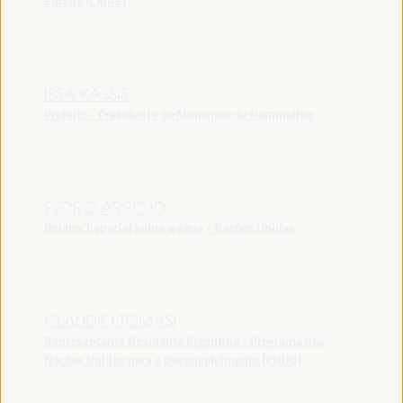
Europa (CMRE)
ISSA KASSIS
Prefeito - Presidente do Município de Rammallah
PEDRO ARROJO
Relator Especial sobre a água - Nações Unidas
CLAUDIO TOMASI
Representante Residente Argentina - Programa das
Nações Unidas para o Desenvolvimento (PNUD)