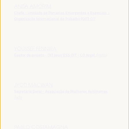
ANITA AMORIM
Chefe - Unidade de Parcerias Emergentes e Especiais -
Organização Internacional do Trabalho (OIT)
OIT
YOUSSEF FENNIRA
Gestor de projeto - OIT Jeun’ESS OIT - CO Argel
Argélia
JYOTI MACWAN
Secretário Geral - Associação de Mulheres Autónomas
Índia
PABLO COSTAMAGNA