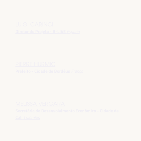
LUIGI CARINCI
Diretor do Projeto - B-LIVE
España
PIERRE HURMIC
Prefeito - Cidade de Bordéus
França
MELISSA VERGARA
Secretária de Desenvolvimento Econômico - Cidade de
Cali
Colômbia