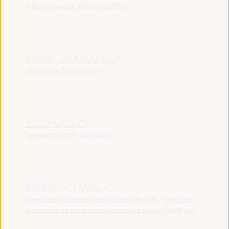
Internacional do Trabalho (OIT)
OIT
MIQUEL DE PALADELLA
Diretor - UpSocial
España
JORDI VAQUER
Secretário Geral - Metropolis
ROBERTO DI MEGLIO
Presidente do Comitê Científico do WLFED - Consultor
independente em economia social e solidária (ESS)
Itália