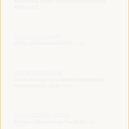
Municípios da Bolívia - Federação dos Municípios da
Bolívia
Bolívia
CARMEN GUZMAN
CIRIEC - Universidade de Sevilha
España
MARTA MANGRANÉ
Coordenadora da área de ação social e cooperação da
cooperativa IDEAS - IDEAS
España
CARLOS CÉSAR TORRES
Professor - Universidade de Pinar del Río
Cuba