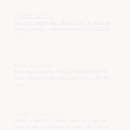
CARMEN ROCA
Gerente de Projetos para Cidades Focais - Mulheres no
emprego informal: globalização e organização (WIEGO)
Peru
MARCEL ORGAZ
Especialista em gestão ambiental - Fundo Andaluz de
Municípios para a Solidariedade Internacional (FAMSI)
Bolívia
ENRIQUE GALLICCIO
Diretor do Mestrado em Desenvolvimento Local - Centro
Latino-Americano de Economia Humana Universidade