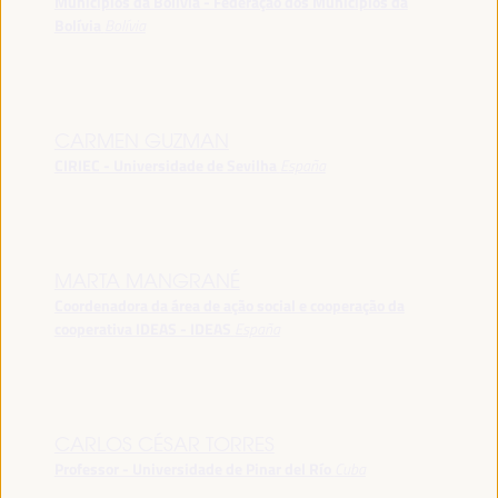
Municípios da Bolívia - Federação dos Municípios da
Bolívia
Bolívia
CARMEN GUZMAN
CIRIEC - Universidade de Sevilha
España
MARTA MANGRANÉ
Coordenadora da área de ação social e cooperação da
cooperativa IDEAS - IDEAS
España
CARLOS CÉSAR TORRES
Professor - Universidade de Pinar del Río
Cuba