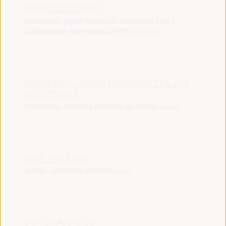
FRANCISCO REYES
Presidente - Fundo Andaluz de Municípios para a
Solidariedade Internacional (FAMSI)
España
FRANCISCO JAVIER FERNÁNDEZ DE LOS
RÍOS TORRES
Presidente - Conselho Provincial de Sevilha
España
JOSÉ LUIS SANZ
Alcalde - Cidade de Sevilha
España
EVA GRANADOS