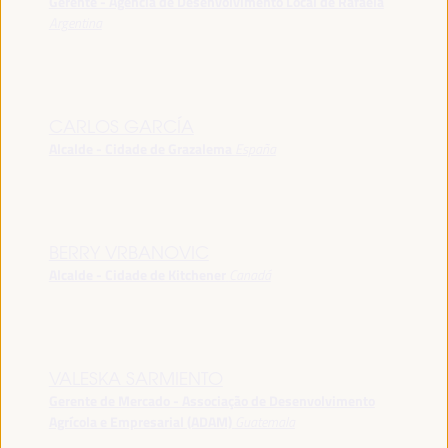
Gerente - Agência de Desenvolvimento Local de Rafaela
Argentina
CARLOS GARCÍA
Alcalde - Cidade de Grazalema
España
BERRY VRBANOVIC
Alcalde - Cidade de Kitchener
Canadá
VALESKA SARMIENTO
Gerente de Mercado - Associação de Desenvolvimento
Agrícola e Empresarial (ADAM)
Guatemala