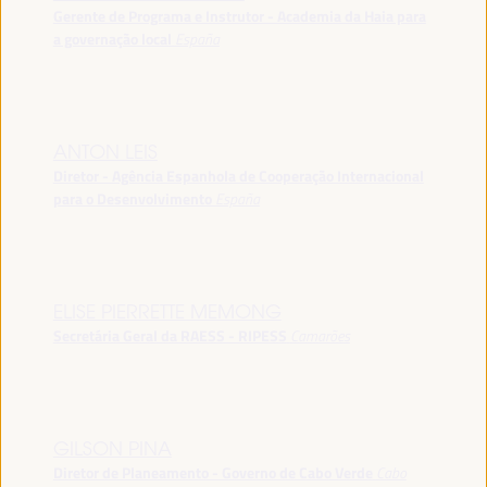
Gerente de Programa e Instrutor - Academia da Haia para
a governação local
España
ANTON LEIS
Diretor - Agência Espanhola de Cooperação Internacional
para o Desenvolvimento
España
ELISE PIERRETTE MEMONG
Secretária Geral da RAESS - RIPESS
Camarões
GILSON PINA
Diretor de Planeamento - Governo de Cabo Verde
Cabo