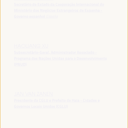
Secretário de Estado da Cooperação Internacional do
Ministério dos Negócios Estrangeiros de Espanha -
Governo espanhol
España
HAOLIANG XU
Subsecretário-Geral, Administrador Associado -
Programa das Nações Unidas para o Desenvolvimento
(PNUD)
JAN VAN ZANEN
Presidente da CGLU e Prefeito de Haia - Cidades e
Governos Locais Unidos (CGLU)