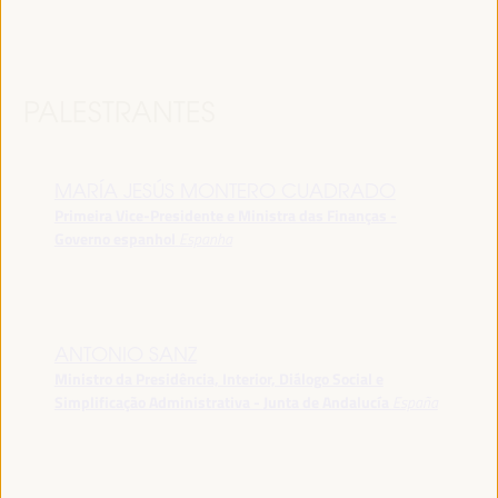
PALESTRANTES
MARÍA JESÚS MONTERO CUADRADO
Primeira Vice-Presidente e Ministra das Finanças -
Governo espanhol
Espanha
ANTONIO SANZ
Ministro da Presidência, Interior, Diálogo Social e
Simplificação Administrativa - Junta de Andalucía
España