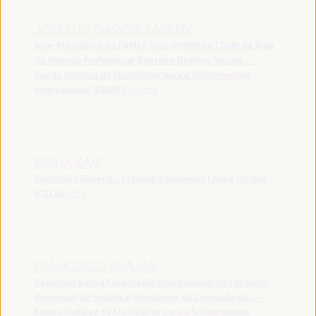
JOSÉ LUIS GARCÍA MARTÍN
Vice-Presidente da FAMSI, Vice-Prefeito e Chefe da Área
de Atenção Preferencial Bairros e Direitos Sociais... -
Fundo Andaluz de Municípios para a Solidariedade
Internacional (FAMSI)
España
EMILIA SÁIZ
Secretaria General - Cidades e Governos Locais Unidos
(CGLU)
UCLG
FRANCISCO TOAJAS
Deputado para a Cooperação Internacional do Conselho
Provincial de Sevilha e Presidente da Comissão de... -
Fundo Andaluz de Municípios para a Solidariedade