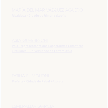
MARÍA DEL MAR VÁZQUEZ AGÜERO
Alcaldesa - Cidade de Almeria
España
ASIA GUERRESCHI
PhD - representante das Cooperativas Climáticas
Circulares - Universidade de Ferrara
Itália
FATIHA EL MOUDNI
Prefeita - Cidade de Rabat
Marrocos
ESMERALDA GARCIA