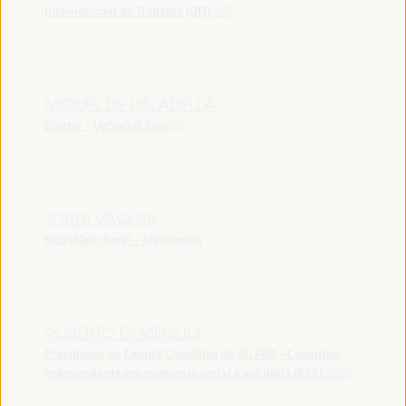
Internacional do Trabalho (OIT)
OIT
MIQUEL DE PALADELLA
Diretor - UpSocial
España
JORDI VAQUER
Secretário Geral - Metropolis
ROBERTO DI MEGLIO
Presidente do Comitê Científico do WLFED - Consultor
independente em economia social e solidária (ESS)
Itália