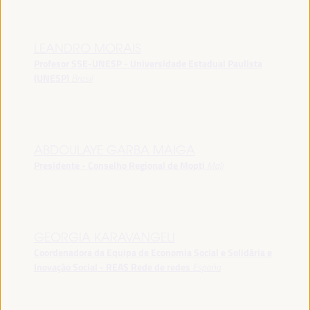
LEANDRO MORAIS
Profesor SSE-UNESP - Universidade Estadual Paulista
(UNESP)
Brasil
ABDOULAYE GARBA MAIGA
Presidente - Conselho Regional de Mopti
Mali
GEORGIA KARAVANGELI
Coordenadora da Equipa de Economia Social e Solidária e
Inovação Social - REAS Rede de redes
España