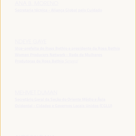
ANA B. MORENO
Secretaria técnica - Aliança Global pelo Cuidado
NDEYE GAYE
Vice-prefeita de Ross Bethio e presidente da Ross Bethio
Women Producers Network - Rede de Mulheres
Produtoras de Ross Bethio
Senegal
MEHMET DUMAN
Secretário Geral da Seção do Oriente Médio e Ásia
Ocidental - Cidades e Governos Locais Unidos (CGLU)