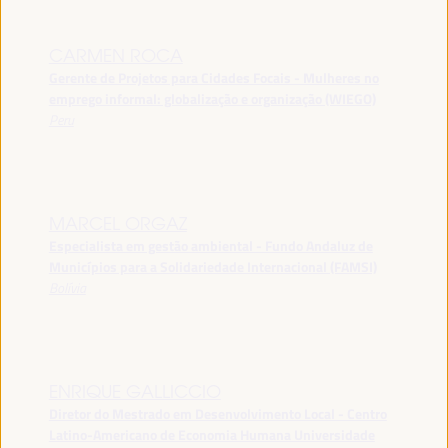
CARMEN ROCA
Gerente de Projetos para Cidades Focais - Mulheres no
emprego informal: globalização e organização (WIEGO)
Peru
MARCEL ORGAZ
Especialista em gestão ambiental - Fundo Andaluz de
Municípios para a Solidariedade Internacional (FAMSI)
Bolívia
ENRIQUE GALLICCIO
Diretor do Mestrado em Desenvolvimento Local - Centro
Latino-Americano de Economia Humana Universidade