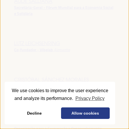
AUDE SALDANA
Secretária-Geral - Fórum Mundial para a Economia Social
e Solidária
LUTZ LEICHSENRING
Co-fundador - Vibelab
Alemanha
CRISTÓBAL SÁNCHEZ MORALES
Vice-conselheiro da Indústria - Junta de Andalucía
España
We use cookies to improve the user experience
and analyze its performance.
Privacy Policy
Decline
Allow cookies
ANNA RUBIN
Gerente do Fórum de Desenvolvimento Local -
Organização para a Cooperação e Desenvolvimento