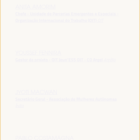
ANITA AMORIM
Chefe - Unidade de Parcerias Emergentes e Especiais -
Organização Internacional do Trabalho (OIT)
OIT
YOUSSEF FENNIRA
Gestor de projeto - OIT Jeun’ESS OIT - CO Argel
Argélia
JYOTI MACWAN
Secretário Geral - Associação de Mulheres Autónomas
Índia
PABLO COSTAMAGNA