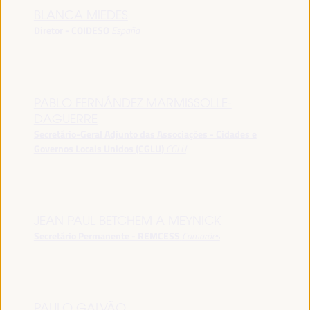
BLANCA MIEDES
Diretor - COIDESO
España
PABLO FERNÁNDEZ MARMISSOLLE-
DAGUERRE
Secretário-Geral Adjunto das Associações - Cidades e
Governos Locais Unidos (CGLU)
CGLU
JEAN PAUL BETCHEM A MEYNICK
Secretário Permanente - REMCESS
Camarões
PAULO GALVÃO