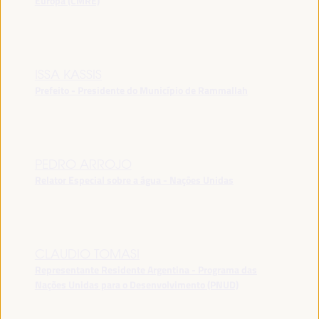
Europa (CMRE)
ISSA KASSIS
Prefeito - Presidente do Município de Rammallah
PEDRO ARROJO
Relator Especial sobre a água - Nações Unidas
CLAUDIO TOMASI
Representante Residente Argentina - Programa das
Nações Unidas para o Desenvolvimento (PNUD)