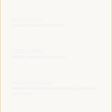
LUIGI CARINCI
Diretor do Projeto - B-LIVE
España
PIERRE HURMIC
Prefeito - Cidade de Bordéus
França
MELISSA VERGARA
Secretária de Desenvolvimento Econômico - Cidade de
Cali
Colômbia