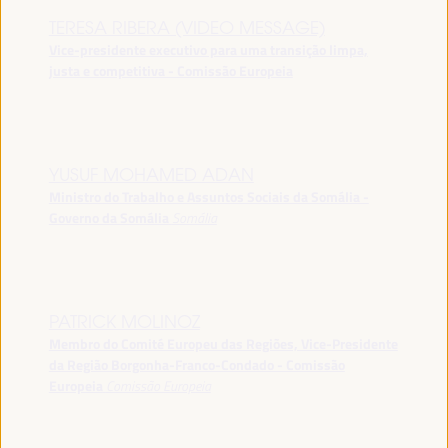
TERESA RIBERA (VIDEO MESSAGE)
Vice-presidente executivo para uma transição limpa,
justa e competitiva - Comissão Europeia
YUSUF MOHAMED ADAN
Ministro do Trabalho e Assuntos Sociais da Somália -
Governo da Somália
Somália
PATRICK MOLINOZ
Membro do Comité Europeu das Regiões, Vice-Presidente
da Região Borgonha-Franco-Condado - Comissão
Europeia
Comissão Europeia