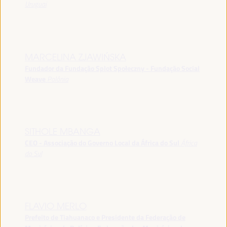
Uruguai
MARCELINA ZJAWIŃSKA
Fundador da Fundação Splot Społeczny - Fundação Social
Weave
Polônia
SITHOLE MBANGA
CEO - Associação do Governo Local da África do Sul
África
do Sul
FLAVIO MERLO
Prefeito de Tiahuanaco e Presidente da Federação de