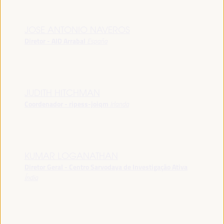
JOSE ANTONIO NAVEROS
Diretor - AID Arrabal
España
JUDITH HITCHMAN
Coordenador - ripess-joiqm
Irlanda
KUMAR LOGANATHAN
Diretor Geral - Centro Sarvodaya de Investigação Ativa
Índia