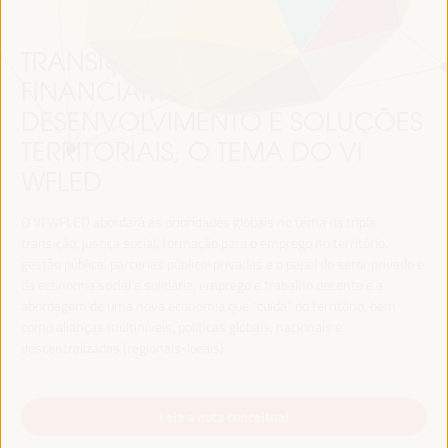
TRANSIÇÃO JUSTA,
FINANCIAMENTO DO
DESENVOLVIMENTO E SOLUÇÕES
TERRITORIAIS, O TEMA DO VI
WFLED
O VI WFLED abordará as prioridades globais no tema da tripla
transição, justiça social, formação para o emprego no território,
gestão pública, parcerias público-privadas e o papel do setor privado e
da economia social e solidária, emprego e trabalho decente e a
abordagem de uma nova economia que “cuida” do território, bem
como alianças multiníveis, políticas globais, nacionais e
descentralizadas (regionais-locais).
Leia a nota conceitual