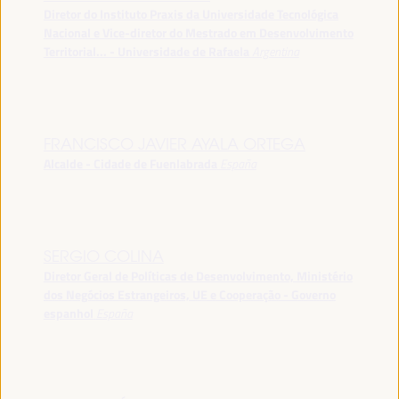
Diretor do Instituto Praxis da Universidade Tecnológica
Nacional e Vice-diretor do Mestrado em Desenvolvimento
Territorial... - Universidade de Rafaela
Argentina
FRANCISCO JAVIER AYALA ORTEGA
Alcalde - Cidade de Fuenlabrada
España
SERGIO COLINA
Diretor Geral de Políticas de Desenvolvimento, Ministério
dos Negócios Estrangeiros, UE e Cooperação - Governo
espanhol
España