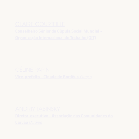
CLAIRE COURTEILLE
Conselheiro Sênior da Cúpula Social Mundial -
Organização Internacional do Trabalho (OIT)
CÉLINE PAPIN
Vice-prefeito - Cidade de Bordéus
França
ANDRIY TABINSKY
Diretor-executivo - Associação das Comunidades do
Carvão
Ucrânia