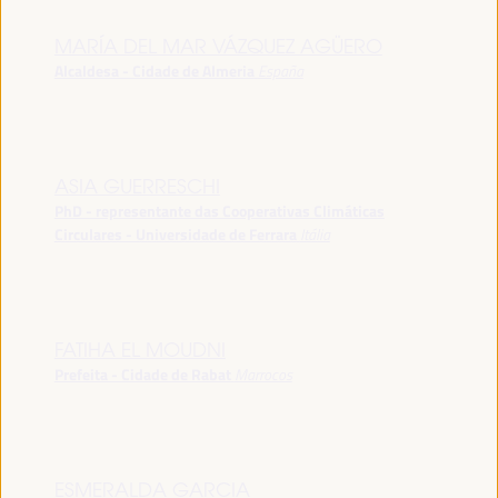
MARÍA DEL MAR VÁZQUEZ AGÜERO
Alcaldesa - Cidade de Almeria
España
ASIA GUERRESCHI
PhD - representante das Cooperativas Climáticas
Circulares - Universidade de Ferrara
Itália
FATIHA EL MOUDNI
Prefeita - Cidade de Rabat
Marrocos
ESMERALDA GARCIA