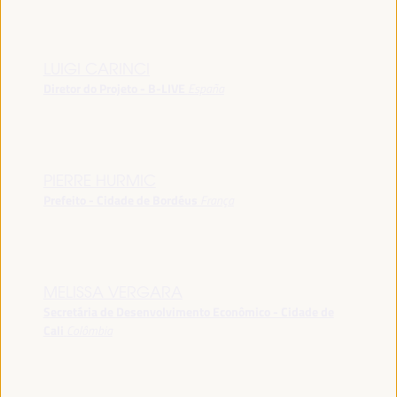
LUIGI CARINCI
Diretor do Projeto - B-LIVE
España
PIERRE HURMIC
Prefeito - Cidade de Bordéus
França
MELISSA VERGARA
Secretária de Desenvolvimento Econômico - Cidade de
Cali
Colômbia