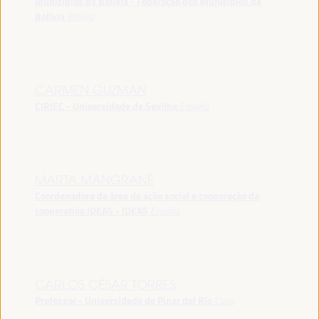
Municípios da Bolívia - Federação dos Municípios da
Bolívia
Bolívia
CARMEN GUZMAN
CIRIEC - Universidade de Sevilha
España
MARTA MANGRANÉ
Coordenadora da área de ação social e cooperação da
cooperativa IDEAS - IDEAS
España
CARLOS CÉSAR TORRES
Professor - Universidade de Pinar del Río
Cuba