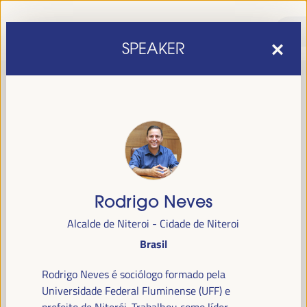
SPEAKER
Rodrigo Neves
sexta edição do Fórum Mundial para o Desenvolvimento
A
Alcalde de Niteroi - Cidade de Niteroi
Económico Local
1 a 4 de abril de 2025 em
será realizada de
Brasil
Sevilha, Espanha,
no Palácio de Congressos e Exposições (FIBES).
Rodrigo Neves é sociólogo formado pela
Programa
Universidade Federal Fluminense (UFF) e
prefeito de Niterói. Trabalhou como líder