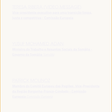
TERESA RIBERA (VIDEO MESSAGE)
Vice-presidente executivo para uma transição limpa,
justa e competitiva - Comissão Europeia
YUSUF MOHAMED ADAN
Ministro do Trabalho e Assuntos Sociais da Somália -
Governo da Somália
Somália
PATRICK MOLINOZ
Membro do Comité Europeu das Regiões, Vice-Presidente
da Região Borgonha-Franco-Condado - Comissão
Europeia
Comissão Europeia