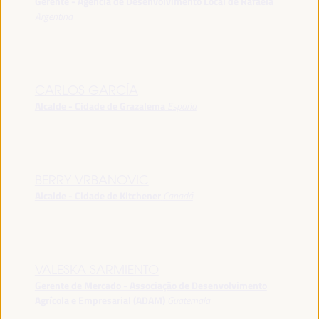
Gerente - Agência de Desenvolvimento Local de Rafaela
Argentina
CARLOS GARCÍA
Alcalde - Cidade de Grazalema
España
BERRY VRBANOVIC
Alcalde - Cidade de Kitchener
Canadá
VALESKA SARMIENTO
Gerente de Mercado - Associação de Desenvolvimento
Agrícola e Empresarial (ADAM)
Guatemala