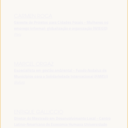
CARMEN ROCA
Gerente de Projetos para Cidades Focais - Mulheres no
emprego informal: globalização e organização (WIEGO)
Peru
MARCEL ORGAZ
Especialista em gestão ambiental - Fundo Andaluz de
Municípios para a Solidariedade Internacional (FAMSI)
Bolívia
ENRIQUE GALLICCIO
Diretor do Mestrado em Desenvolvimento Local - Centro
Latino-Americano de Economia Humana Universidade