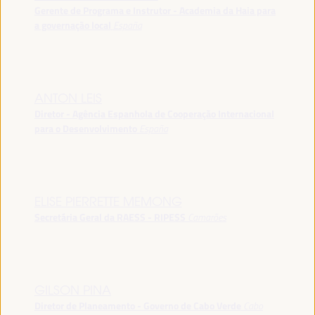
Gerente de Programa e Instrutor - Academia da Haia para
a governação local
España
ANTON LEIS
Diretor - Agência Espanhola de Cooperação Internacional
para o Desenvolvimento
España
ELISE PIERRETTE MEMONG
Secretária Geral da RAESS - RIPESS
Camarões
GILSON PINA
Diretor de Planeamento - Governo de Cabo Verde
Cabo