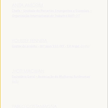
ANITA AMORIM
Chefe - Unidade de Parcerias Emergentes e Especiais -
Organização Internacional do Trabalho (OIT)
OIT
YOUSSEF FENNIRA
Gestor de projeto - OIT Jeun’ESS OIT - CO Argel
Argélia
JYOTI MACWAN
Secretário Geral - Associação de Mulheres Autónomas
Índia
PABLO COSTAMAGNA