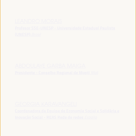
LEANDRO MORAIS
Profesor SSE-UNESP - Universidade Estadual Paulista
(UNESP)
Brasil
ABDOULAYE GARBA MAIGA
Presidente - Conselho Regional de Mopti
Mali
GEORGIA KARAVANGELI
Coordenadora da Equipa de Economia Social e Solidária e
Inovação Social - REAS Rede de redes
España