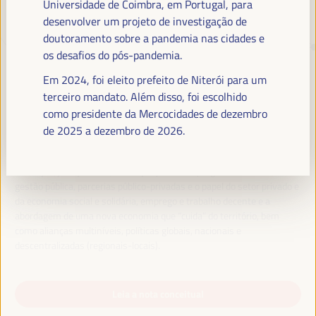
Universidade de Coimbra, em Portugal, para
desenvolver um projeto de investigação de
doutoramento sobre a pandemia nas cidades e
TRANSIÇÃO JUSTA,
os desafios do pós-pandemia.
FINANCIAMENTO DO
Em 2024, foi eleito prefeito de Niterói para um
DESENVOLVIMENTO E SOLUÇÕES
terceiro mandato. Além disso, foi escolhido
TERRITORIAIS, O TEMA DO VI
como presidente da Mercocidades de dezembro
WFLED
de 2025 a dezembro de 2026.
O VI WFLED abordará as prioridades globais no tema da tripla
transição, justiça social, formação para o emprego no território,
gestão pública, parcerias público-privadas e o papel do setor privado e
da economia social e solidária, emprego e trabalho decente e a
abordagem de uma nova economia que “cuida” do território, bem
como alianças multiníveis, políticas globais, nacionais e
descentralizadas (regionais-locais).
Leia a nota conceitual