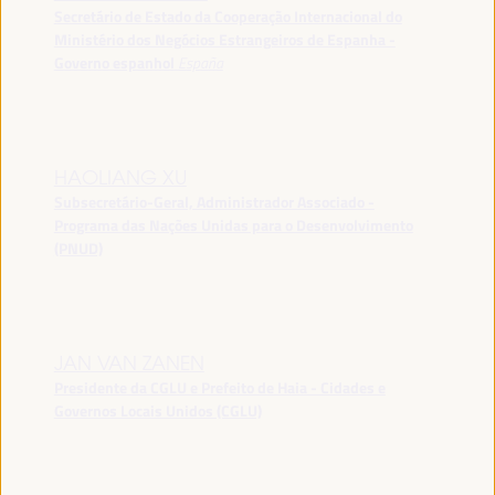
Secretário de Estado da Cooperação Internacional do
Ministério dos Negócios Estrangeiros de Espanha -
Governo espanhol
España
HAOLIANG XU
Subsecretário-Geral, Administrador Associado -
Programa das Nações Unidas para o Desenvolvimento
(PNUD)
JAN VAN ZANEN
Presidente da CGLU e Prefeito de Haia - Cidades e
Governos Locais Unidos (CGLU)