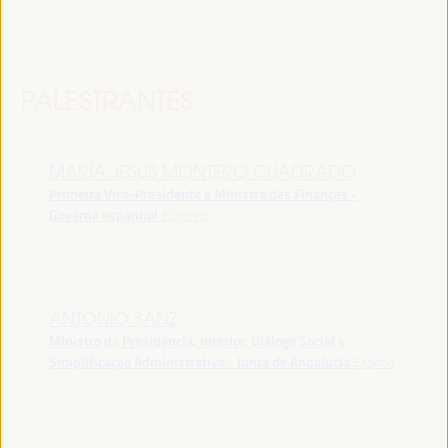
PALESTRANTES
MARÍA JESÚS MONTERO CUADRADO
Primeira Vice-Presidente e Ministra das Finanças -
Governo espanhol
Espanha
ANTONIO SANZ
Ministro da Presidência, Interior, Diálogo Social e
Simplificação Administrativa - Junta de Andalucía
España