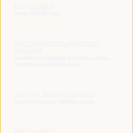
BLANCA MIEDES
Diretor - COIDESO
España
PABLO FERNÁNDEZ MARMISSOLLE-
DAGUERRE
Secretário-Geral Adjunto das Associações - Cidades e
Governos Locais Unidos (CGLU)
CGLU
JEAN PAUL BETCHEM A MEYNICK
Secretário Permanente - REMCESS
Camarões
PAULO GALVÃO