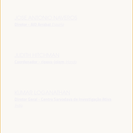
JOSE ANTONIO NAVEROS
Diretor - AID Arrabal
España
JUDITH HITCHMAN
Coordenador - ripess-joiqm
Irlanda
KUMAR LOGANATHAN
Diretor Geral - Centro Sarvodaya de Investigação Ativa
Índia