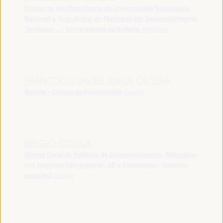
Diretor do Instituto Praxis da Universidade Tecnológica
Nacional e Vice-diretor do Mestrado em Desenvolvimento
Territorial... - Universidade de Rafaela
Argentina
FRANCISCO JAVIER AYALA ORTEGA
Alcalde - Cidade de Fuenlabrada
España
SERGIO COLINA
Diretor Geral de Políticas de Desenvolvimento, Ministério
dos Negócios Estrangeiros, UE e Cooperação - Governo
espanhol
España