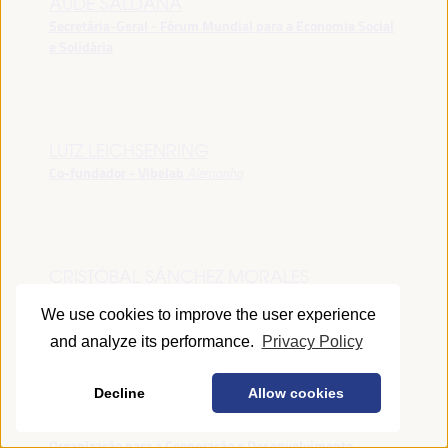
AUDE SALDANA
Secretária-Geral - Fórum Mundial para a Economia Social
e Solidária
LUTZ LEICHSENRING
Co-fundador - Vibelab
Alemanha
CRISTÓBAL SÁNCHEZ MORALES
Vice-conselheiro da Indústria - Junta de Andalucía
España
We use cookies to improve the user experience
and analyze its performance.
Privacy Policy
Decline
Allow cookies
ANNA RUBIN
Gerente do Fórum de Desenvolvimento Local -
Organização para a Cooperação e Desenvolvimento