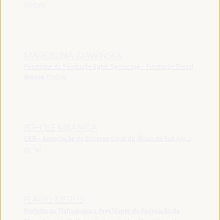
Uruguai
MARCELINA ZJAWIŃSKA
Fundador da Fundação Splot Społeczny - Fundação Social
Weave
Polônia
SITHOLE MBANGA
CEO - Associação do Governo Local da África do Sul
África
do Sul
FLAVIO MERLO
Prefeito de Tiahuanaco e Presidente da Federação de