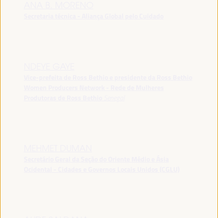
ANA B. MORENO
Secretaria técnica - Aliança Global pelo Cuidado
NDEYE GAYE
Vice-prefeita de Ross Bethio e presidente da Ross Bethio
Women Producers Network - Rede de Mulheres
Produtoras de Ross Bethio
Senegal
MEHMET DUMAN
Secretário Geral da Seção do Oriente Médio e Ásia
Ocidental - Cidades e Governos Locais Unidos (CGLU)