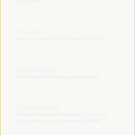
Europa (CMRE)
ISSA KASSIS
Prefeito - Presidente do Município de Rammallah
PEDRO ARROJO
Relator Especial sobre a água - Nações Unidas
CLAUDIO TOMASI
Representante Residente Argentina - Programa das
Nações Unidas para o Desenvolvimento (PNUD)