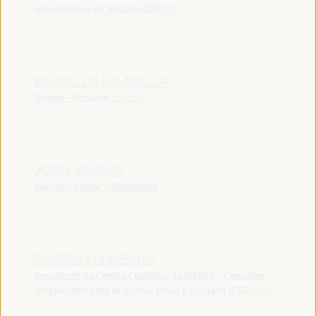
Internacional do Trabalho (OIT)
OIT
MIQUEL DE PALADELLA
Diretor - UpSocial
España
JORDI VAQUER
Secretário Geral - Metropolis
ROBERTO DI MEGLIO
Presidente do Comitê Científico do WLFED - Consultor
independente em economia social e solidária (ESS)
Itália