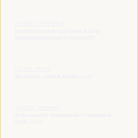
CLAIRE COURTEILLE
Conselheiro Sênior da Cúpula Social Mundial -
Organização Internacional do Trabalho (OIT)
CÉLINE PAPIN
Vice-prefeito - Cidade de Bordéus
França
ANDRIY TABINSKY
Diretor-executivo - Associação das Comunidades do
Carvão
Ucrânia