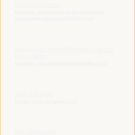
FRANCISCO REYES
Presidente - Fundo Andaluz de Municípios para a
Solidariedade Internacional (FAMSI)
España
FRANCISCO JAVIER FERNÁNDEZ DE LOS
RÍOS TORRES
Presidente - Conselho Provincial de Sevilha
España
JOSÉ LUIS SANZ
Alcalde - Cidade de Sevilha
España
EVA GRANADOS