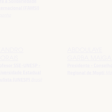
ra a Solidariedade
ternacional (FAMSI)
panha
EANDRO
ABDOULAYE
ORAIS
GARBA MAIGA
ofesor SSE-UNESP -
Presidente - Conselh
iversidade Estadual
Regional de Mopti
Mal
ulista (UNESP)
Brasil