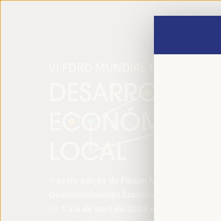
A
sexta edição do Fórum Mundial para o
Desenvolvimento Económico Local
será re
de
1 a 4 de abril de 2025 em Sevilha, Esp