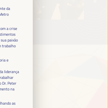
nte da
 Metro
om a crise
estimentos
 sua paixão
 trabalho
oria e
da liderança
trabalhar
 Dr. Peter
imento na
lhando as