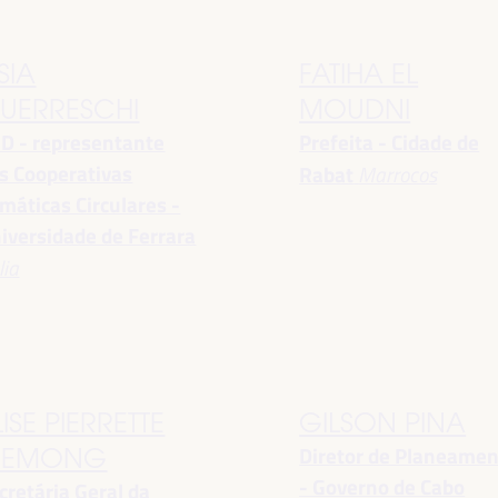
SIA
FATIHA EL
UERRESCHI
MOUDNI
D - representante
Prefeita - Cidade de
s Cooperativas
Rabat
Marrocos
imáticas Circulares -
iversidade de Ferrara
lia
LISE PIERRETTE
GILSON PINA
Diretor de Planeame
EMONG
- Governo de Cabo
cretária Geral da