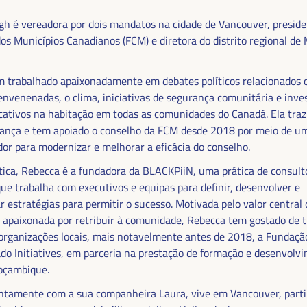
.
gh é vereadora por dois mandatos na cidade de Vancouver, preside
os Municípios Canadianos (FCM) e diretora do distrito regional de
 trabalhado apaixonadamente em debates políticos relacionados c
envenenadas, o clima, iniciativas de segurança comunitária e inv
icativos na habitação em todas as comunidades do Canadá. Ela traz
ança e tem apoiado o conselho da FCM desde 2018 por meio de um
or para modernizar e melhorar a eficácia do conselho.
ítica, Rebecca é a fundadora da BLACKPiiN, uma prática de consult
 que trabalha com executivos e equipas para definir, desenvolver e
 FINANCIAMENTO DO
 estratégias para permitir o sucesso. Motivada pelo valor central 
e apaixonada por retribuir à comunidade, Rebecca tem gostado de 
E SOLUÇÕES
organizações locais, mais notavelmente antes de 2018, a Fundação
do Initiatives, em parceria na prestação de formação e desenvolv
MA DO VI WFLED
oçambique.
ntamente com a sua companheira Laura, vive em Vancouver, parti
o tema da tripla transição, justiça social,