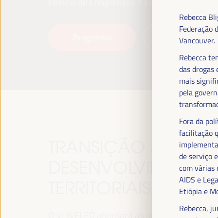
Palácio de Congressos e Exposições (FIBES)
Rebecca Bli
Federação d
Programa
Leia mais
Vancouver.
Rebecca tem
das drogas 
mais signif
pela govern
transformad
Fora da pol
facilitação
TRANSIÇÃO JUSTA,
implementar
de serviço 
DESENVOLVIMENTO 
com várias 
AIDS e Lega
TERRITORIAIS, O TE
Etiópia e M
Rebecca, ju
O VI WFLED abordará as prioridades globais n