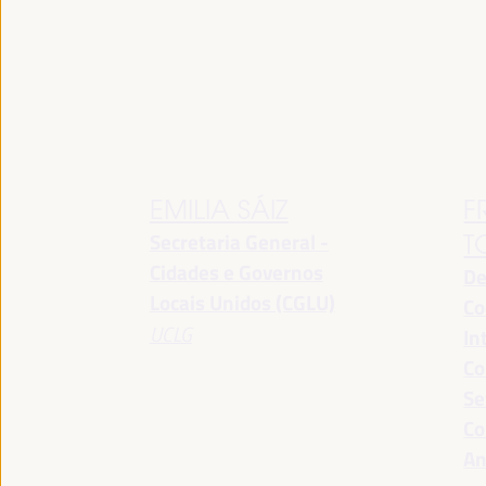
EMILIA SÁIZ
F
Secretaria General -
T
Cidades e Governos
De
Locais Unidos (CGLU)
Co
UCLG
In
Co
Se
Co
An