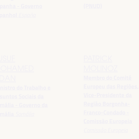
panha - Governo
(PNUD)
panhol
España
USUF
PATRICK
OHAMED
MOLINOZ
Membro do Comité
DAN
Europeu das Regiões,
nistro do Trabalho e
Vice-Presidente da
suntos Sociais da
Região Borgonha-
mália - Governo da
Franco-Condado -
mália
Somália
Comissão Europeia
Comissão Europeia