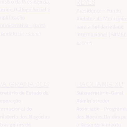
nistro da Presidência,
REYES
terior, Diálogo Social e
Presidente - Fundo
mplificação
Andaluz de Município
ministrativa - Junta
para a Solidariedade
 Andalucía
España
Internacional (FAMSI)
España
VA GRANADOS
HAOLIANG XU
cretário de Estado da
Subsecretário-Geral,
operação
Administrador
ternacional do
Associado - Program
nistério dos Negócios
das Nações Unidas pa
trangeiros de
o Desenvolvimento