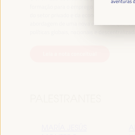
aventuras d
formação para o emprego no território, gest
do setor privado e da economia social e sol
abordagem de uma nova economia que “cuida
políticas globais, nacionais e descentralizad
Leia a nota conceitual
PALESTRANTES
MARÍA JESÚS
A