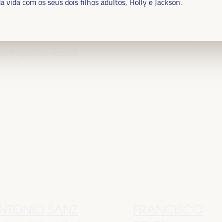
a vida com os seus dois filhos adultos, Holly e Jackson.
ão pública, parcerias público-privadas e o papel
idária, emprego e trabalho decente e a
” do território, bem como alianças multiníveis,
as (regionais-locais).
NTONIO SANZ
FRANCISCO