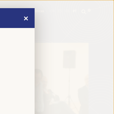
mme
Informações práticas
EN
ES
FR
PT
mme
Informações práticas
EN
ES
FR
PT