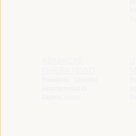
pa
In
Es
ABABACAR
L
KHALIFA NDAO
M
Presidente - Conselho
Pr
Departamental de
Un
Dagana
Senegal
Pa