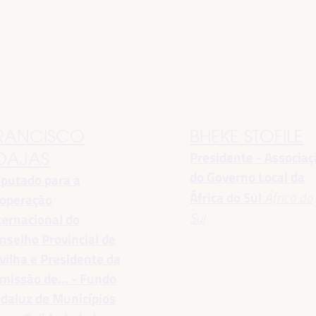
RANCISCO
BHEKE STOFILE
Presidente - Associa
OAJAS
do Governo Local da
putado para a
África do Sul
África do
operação
Sul
ternacional do
nselho Provincial de
vilha e Presidente da
missão de... - Fundo
daluz de Municípios