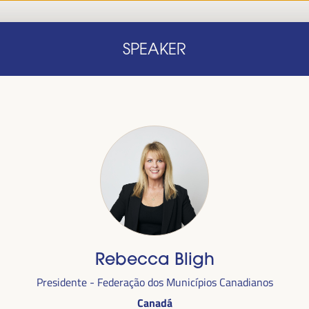
Início
Nota conceitual
Oradores
Progra
SPEAKER
Início
Nota conceitual
Oradores
Progra
Rebecca Bligh
alizada
Presidente - Federação dos Municípios Canadianos
anha,
no
Canadá