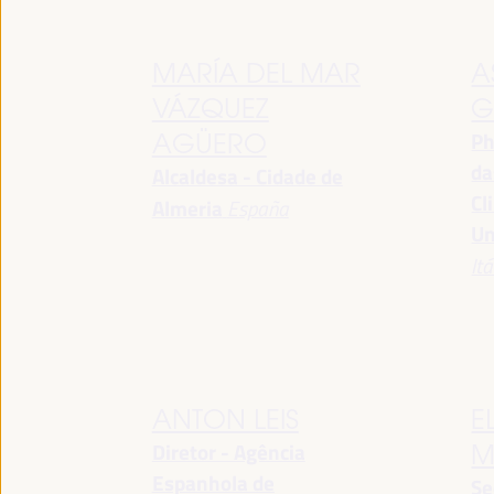
MARÍA DEL MAR
A
VÁZQUEZ
G
Ph
AGÜERO
da
Alcaldesa - Cidade de
Cl
Almeria
España
Un
Itá
ANTON LEIS
E
Diretor - Agência
M
Espanhola de
Se