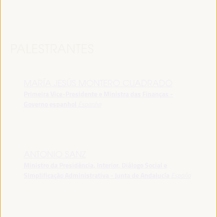
PALESTRANTES
MARÍA JESÚS MONTERO CUADRADO
Primeira Vice-Presidente e Ministra das Finanças -
Governo espanhol
Espanha
ANTONIO SANZ
Ministro da Presidência, Interior, Diálogo Social e
Simplificação Administrativa - Junta de Andalucía
España