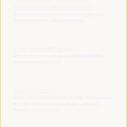
TERESA RIBERA (VIDEO MESSAGE)
Vice-presidente executivo para uma transição limpa,
justa e competitiva - Comissão Europeia
YUSUF MOHAMED ADAN
Ministro do Trabalho e Assuntos Sociais da Somália -
Governo da Somália
Somália
PATRICK MOLINOZ
Membro do Comité Europeu das Regiões, Vice-Presidente
da Região Borgonha-Franco-Condado - Comissão
Europeia
Comissão Europeia