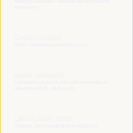
Municípios da Bolívia - Federação dos Municípios da
Bolívia
Bolívia
CARMEN GUZMAN
CIRIEC - Universidade de Sevilha
España
MARTA MANGRANÉ
Coordenadora da área de ação social e cooperação da
cooperativa IDEAS - IDEAS
España
CARLOS CÉSAR TORRES
Professor - Universidade de Pinar del Río
Cuba