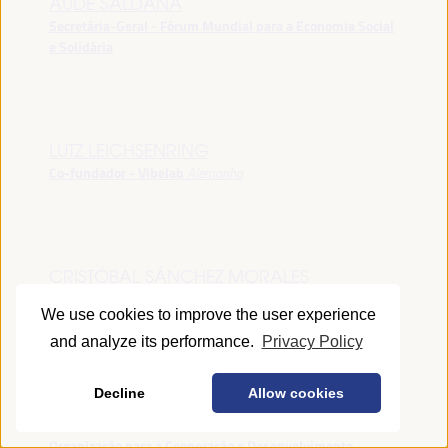
AUDE SALDANA
Secretária-Geral - Fórum Mundial para a Economia Social
e Solidária
LUTZ LEICHSENRING
Co-fundador - Vibelab
Alemanha
CRISTÓBAL SÁNCHEZ MORALES
Vice-conselheiro da Indústria - Junta de Andalucía
España
We use cookies to improve the user experience
and analyze its performance.
Privacy Policy
Decline
Allow cookies
ANNA RUBIN
Gerente do Fórum de Desenvolvimento Local -
Organização para a Cooperação e Desenvolvimento