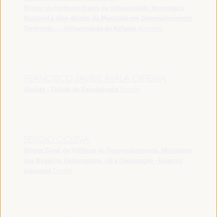
Diretor do Instituto Praxis da Universidade Tecnológica
Nacional e Vice-diretor do Mestrado em Desenvolvimento
Territorial... - Universidade de Rafaela
Argentina
FRANCISCO JAVIER AYALA ORTEGA
Alcalde - Cidade de Fuenlabrada
España
SERGIO COLINA
Diretor Geral de Políticas de Desenvolvimento, Ministério
dos Negócios Estrangeiros, UE e Cooperação - Governo
espanhol
España