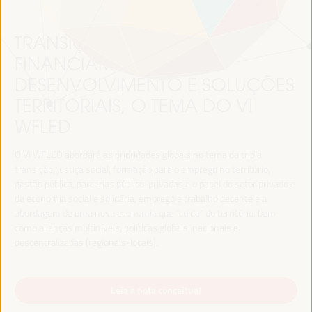
TRANSIÇÃO JUSTA,
FINANCIAMENTO DO
DESENVOLVIMENTO E SOLUÇÕES
TERRITORIAIS, O TEMA DO VI
WFLED
O VI WFLED abordará as prioridades globais no tema da tripla
transição, justiça social, formação para o emprego no território,
gestão pública, parcerias público-privadas e o papel do setor privado e
da economia social e solidária, emprego e trabalho decente e a
abordagem de uma nova economia que “cuida” do território, bem
como alianças multiníveis, políticas globais, nacionais e
descentralizadas (regionais-locais).
Leia a nota conceitual