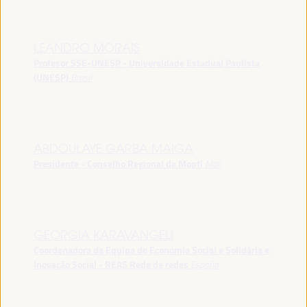
LEANDRO MORAIS
Profesor SSE-UNESP - Universidade Estadual Paulista
(UNESP)
Brasil
ABDOULAYE GARBA MAIGA
Presidente - Conselho Regional de Mopti
Mali
GEORGIA KARAVANGELI
Coordenadora da Equipa de Economia Social e Solidária e
Inovação Social - REAS Rede de redes
España