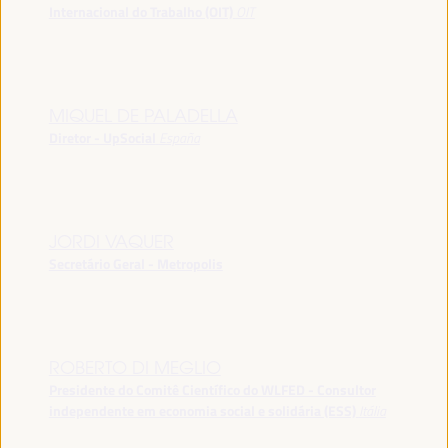
Internacional do Trabalho (OIT)
OIT
MIQUEL DE PALADELLA
Diretor - UpSocial
España
JORDI VAQUER
Secretário Geral - Metropolis
ROBERTO DI MEGLIO
Presidente do Comitê Científico do WLFED - Consultor
independente em economia social e solidária (ESS)
Itália