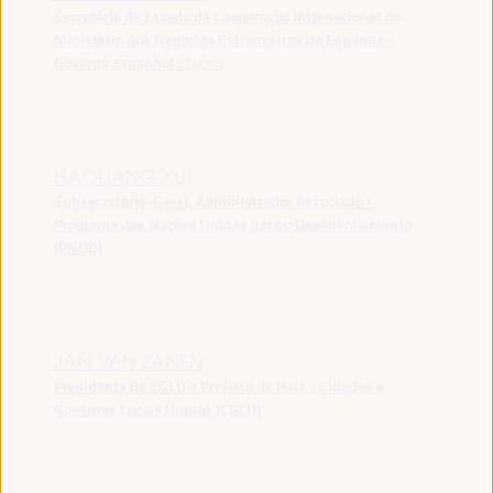
Secretário de Estado da Cooperação Internacional do
Ministério dos Negócios Estrangeiros de Espanha -
Governo espanhol
España
HAOLIANG XU
Subsecretário-Geral, Administrador Associado -
Programa das Nações Unidas para o Desenvolvimento
(PNUD)
JAN VAN ZANEN
Presidente da CGLU e Prefeito de Haia - Cidades e
Governos Locais Unidos (CGLU)