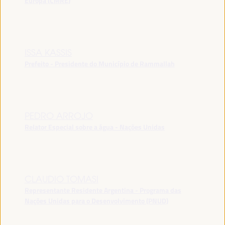
Europa (CMRE)
ISSA KASSIS
Prefeito - Presidente do Município de Rammallah
PEDRO ARROJO
Relator Especial sobre a água - Nações Unidas
CLAUDIO TOMASI
Representante Residente Argentina - Programa das
Nações Unidas para o Desenvolvimento (PNUD)