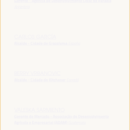
Gerente - Agência de Desenvolvimento Local de Rafaela
Argentina
CARLOS GARCÍA
Alcalde - Cidade de Grazalema
España
BERRY VRBANOVIC
Alcalde - Cidade de Kitchener
Canadá
VALESKA SARMIENTO
Gerente de Mercado - Associação de Desenvolvimento
Agrícola e Empresarial (ADAM)
Guatemala