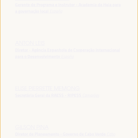
Gerente de Programa e Instrutor - Academia da Haia para
a governação local
España
ANTON LEIS
Diretor - Agência Espanhola de Cooperação Internacional
para o Desenvolvimento
España
ELISE PIERRETTE MEMONG
Secretária Geral da RAESS - RIPESS
Camarões
GILSON PINA
Diretor de Planeamento - Governo de Cabo Verde
Cabo