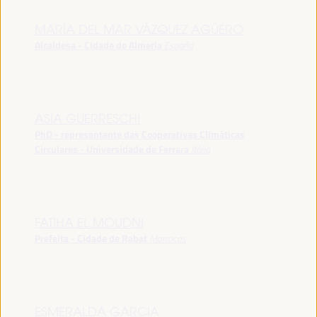
MARÍA DEL MAR VÁZQUEZ AGÜERO
Alcaldesa - Cidade de Almeria
España
ASIA GUERRESCHI
PhD - representante das Cooperativas Climáticas
Circulares - Universidade de Ferrara
Itália
FATIHA EL MOUDNI
Prefeita - Cidade de Rabat
Marrocos
ESMERALDA GARCIA