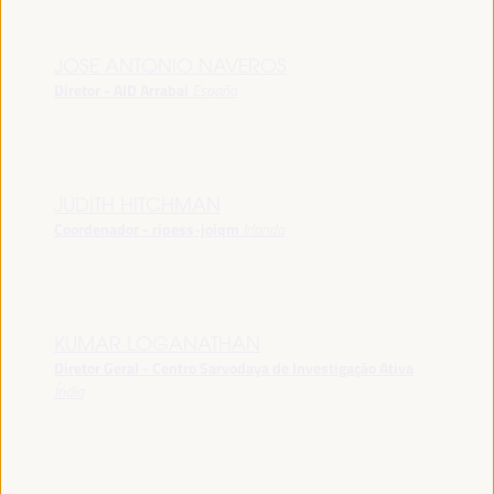
JOSE ANTONIO NAVEROS
Diretor - AID Arrabal
España
JUDITH HITCHMAN
Coordenador - ripess-joiqm
Irlanda
KUMAR LOGANATHAN
Diretor Geral - Centro Sarvodaya de Investigação Ativa
Índia