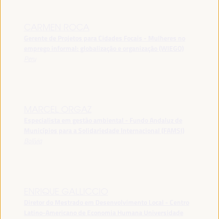
CARMEN ROCA
Gerente de Projetos para Cidades Focais - Mulheres no
emprego informal: globalização e organização (WIEGO)
Peru
MARCEL ORGAZ
Especialista em gestão ambiental - Fundo Andaluz de
Municípios para a Solidariedade Internacional (FAMSI)
Bolívia
ENRIQUE GALLICCIO
Diretor do Mestrado em Desenvolvimento Local - Centro
Latino-Americano de Economia Humana Universidade