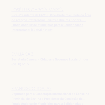
JOSÉ LUIS GARCÍA MARTÍN
Vice-Presidente da FAMSI, Vice-Prefeito e Chefe da Área
de Atenção Preferencial Bairros e Direitos Sociais... -
Fundo Andaluz de Municípios para a Solidariedade
Internacional (FAMSI)
España
EMILIA SÁIZ
Secretaria General - Cidades e Governos Locais Unidos
(CGLU)
UCLG
FRANCISCO TOAJAS
Deputado para a Cooperação Internacional do Conselho
Provincial de Sevilha e Presidente da Comissão de... -
Fundo Andaluz de Municípios para a Solidariedade