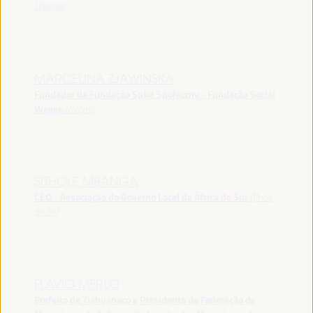
Uruguai
MARCELINA ZJAWIŃSKA
Fundador da Fundação Splot Społeczny - Fundação Social
Weave
Polônia
SITHOLE MBANGA
CEO - Associação do Governo Local da África do Sul
África
do Sul
FLAVIO MERLO
Prefeito de Tiahuanaco e Presidente da Federação de