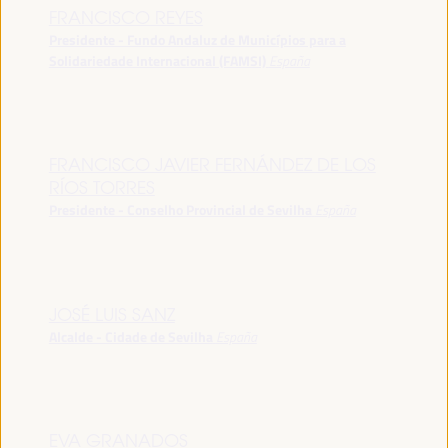
FRANCISCO REYES
Presidente - Fundo Andaluz de Municípios para a
Solidariedade Internacional (FAMSI)
España
FRANCISCO JAVIER FERNÁNDEZ DE LOS
RÍOS TORRES
Presidente - Conselho Provincial de Sevilha
España
JOSÉ LUIS SANZ
Alcalde - Cidade de Sevilha
España
EVA GRANADOS