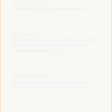
ANA B. MORENO
Secretaria técnica - Aliança Global pelo Cuidado
NDEYE GAYE
Vice-prefeita de Ross Bethio e presidente da Ross Bethio
Women Producers Network - Rede de Mulheres
Produtoras de Ross Bethio
Senegal
MEHMET DUMAN
Secretário Geral da Seção do Oriente Médio e Ásia
Ocidental - Cidades e Governos Locais Unidos (CGLU)