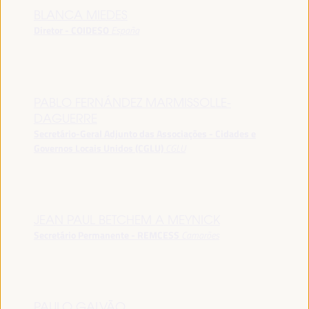
BLANCA MIEDES
Diretor - COIDESO
España
PABLO FERNÁNDEZ MARMISSOLLE-
DAGUERRE
Secretário-Geral Adjunto das Associações - Cidades e
Governos Locais Unidos (CGLU)
CGLU
JEAN PAUL BETCHEM A MEYNICK
Secretário Permanente - REMCESS
Camarões
PAULO GALVÃO