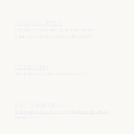
CLAIRE COURTEILLE
Conselheiro Sênior da Cúpula Social Mundial -
Organização Internacional do Trabalho (OIT)
CÉLINE PAPIN
Vice-prefeito - Cidade de Bordéus
França
ANDRIY TABINSKY
Diretor-executivo - Associação das Comunidades do
Carvão
Ucrânia