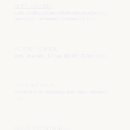
ANITA AMORIM
Chefe - Unidade de Parcerias Emergentes e Especiais -
Organização Internacional do Trabalho (OIT)
OIT
YOUSSEF FENNIRA
Gestor de projeto - OIT Jeun’ESS OIT - CO Argel
Argélia
JYOTI MACWAN
Secretário Geral - Associação de Mulheres Autónomas
Índia
PABLO COSTAMAGNA