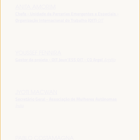
ANITA AMORIM
Chefe - Unidade de Parcerias Emergentes e Especiais -
Organização Internacional do Trabalho (OIT)
OIT
YOUSSEF FENNIRA
Gestor de projeto - OIT Jeun’ESS OIT - CO Argel
Argélia
JYOTI MACWAN
Secretário Geral - Associação de Mulheres Autónomas
Índia
PABLO COSTAMAGNA