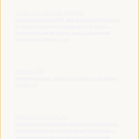
JOSÉ LUIS GARCÍA MARTÍN
Vice-Presidente da FAMSI, Vice-Prefeito e Chefe da Área
de Atenção Preferencial Bairros e Direitos Sociais... -
Fundo Andaluz de Municípios para a Solidariedade
Internacional (FAMSI)
España
EMILIA SÁIZ
Secretaria General - Cidades e Governos Locais Unidos
(CGLU)
UCLG
FRANCISCO TOAJAS
Deputado para a Cooperação Internacional do Conselho
Provincial de Sevilha e Presidente da Comissão de... -
Fundo Andaluz de Municípios para a Solidariedade