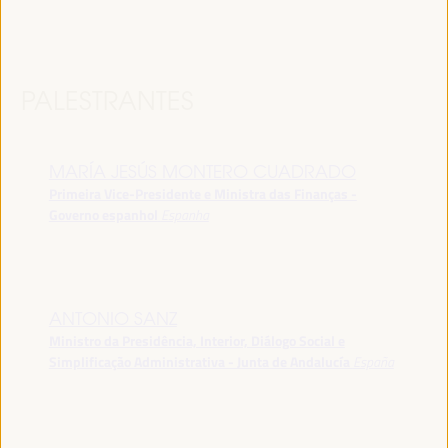
PALESTRANTES
MARÍA JESÚS MONTERO CUADRADO
Primeira Vice-Presidente e Ministra das Finanças -
Governo espanhol
Espanha
ANTONIO SANZ
Ministro da Presidência, Interior, Diálogo Social e
Simplificação Administrativa - Junta de Andalucía
España