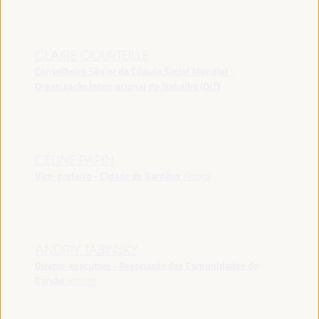
CLAIRE COURTEILLE
Conselheiro Sênior da Cúpula Social Mundial -
Organização Internacional do Trabalho (OIT)
CÉLINE PAPIN
Vice-prefeito - Cidade de Bordéus
França
ANDRIY TABINSKY
Diretor-executivo - Associação das Comunidades do
Carvão
Ucrânia