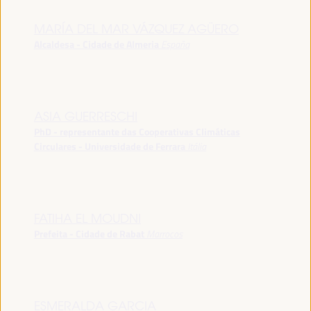
MARÍA DEL MAR VÁZQUEZ AGÜERO
Alcaldesa - Cidade de Almeria
España
ASIA GUERRESCHI
PhD - representante das Cooperativas Climáticas
Circulares - Universidade de Ferrara
Itália
FATIHA EL MOUDNI
Prefeita - Cidade de Rabat
Marrocos
ESMERALDA GARCIA