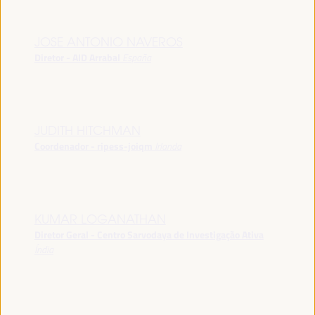
JOSE ANTONIO NAVEROS
Diretor - AID Arrabal
España
JUDITH HITCHMAN
Coordenador - ripess-joiqm
Irlanda
KUMAR LOGANATHAN
Diretor Geral - Centro Sarvodaya de Investigação Ativa
Índia