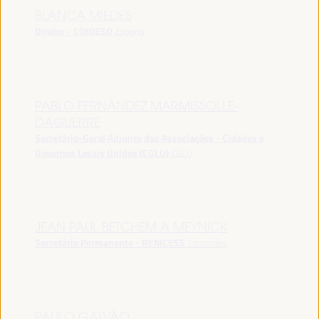
BLANCA MIEDES
Diretor - COIDESO
España
PABLO FERNÁNDEZ MARMISSOLLE-
DAGUERRE
Secretário-Geral Adjunto das Associações - Cidades e
Governos Locais Unidos (CGLU)
CGLU
JEAN PAUL BETCHEM A MEYNICK
Secretário Permanente - REMCESS
Camarões
PAULO GALVÃO