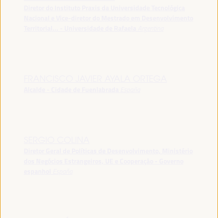
Diretor do Instituto Praxis da Universidade Tecnológica
Nacional e Vice-diretor do Mestrado em Desenvolvimento
Territorial... - Universidade de Rafaela
Argentina
FRANCISCO JAVIER AYALA ORTEGA
Alcalde - Cidade de Fuenlabrada
España
SERGIO COLINA
Diretor Geral de Políticas de Desenvolvimento, Ministério
dos Negócios Estrangeiros, UE e Cooperação - Governo
espanhol
España