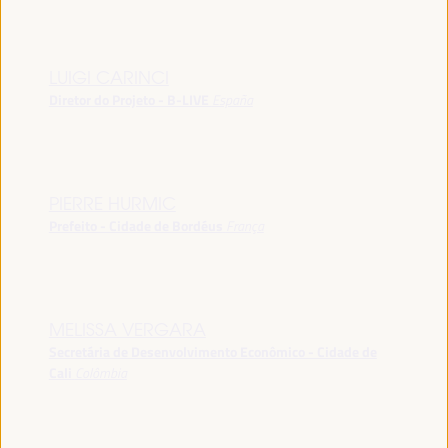
LUIGI CARINCI
Diretor do Projeto - B-LIVE
España
PIERRE HURMIC
Prefeito - Cidade de Bordéus
França
MELISSA VERGARA
Secretária de Desenvolvimento Econômico - Cidade de
Cali
Colômbia