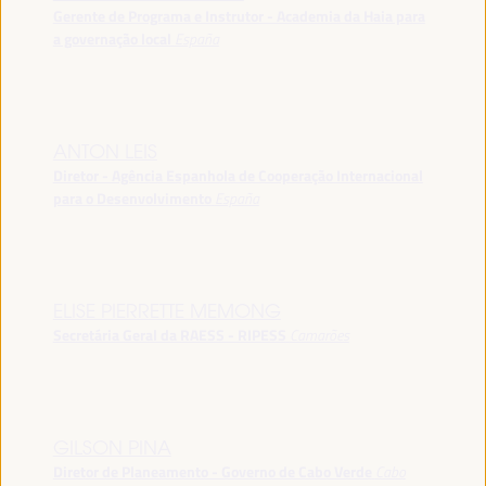
Gerente de Programa e Instrutor - Academia da Haia para
a governação local
España
ANTON LEIS
Diretor - Agência Espanhola de Cooperação Internacional
para o Desenvolvimento
España
ELISE PIERRETTE MEMONG
Secretária Geral da RAESS - RIPESS
Camarões
GILSON PINA
Diretor de Planeamento - Governo de Cabo Verde
Cabo