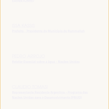
Europa (CMRE)
ISSA KASSIS
Prefeito - Presidente do Município de Rammallah
PEDRO ARROJO
Relator Especial sobre a água - Nações Unidas
CLAUDIO TOMASI
Representante Residente Argentina - Programa das
Nações Unidas para o Desenvolvimento (PNUD)