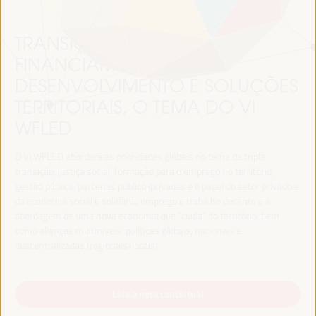
TRANSIÇÃO JUSTA,
FINANCIAMENTO DO
DESENVOLVIMENTO E SOLUÇÕES
TERRITORIAIS, O TEMA DO VI
WFLED
O VI WFLED abordará as prioridades globais no tema da tripla
transição, justiça social, formação para o emprego no território,
gestão pública, parcerias público-privadas e o papel do setor privado e
da economia social e solidária, emprego e trabalho decente e a
abordagem de uma nova economia que “cuida” do território, bem
como alianças multiníveis, políticas globais, nacionais e
descentralizadas (regionais-locais).
Leia a nota conceitual