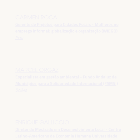
CARMEN ROCA
Gerente de Projetos para Cidades Focais - Mulheres no
emprego informal: globalização e organização (WIEGO)
Peru
MARCEL ORGAZ
Especialista em gestão ambiental - Fundo Andaluz de
Municípios para a Solidariedade Internacional (FAMSI)
Bolívia
ENRIQUE GALLICCIO
Diretor do Mestrado em Desenvolvimento Local - Centro
Latino-Americano de Economia Humana Universidade