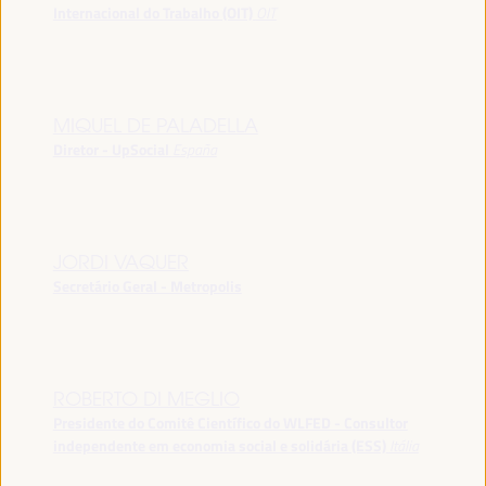
Internacional do Trabalho (OIT)
OIT
MIQUEL DE PALADELLA
Diretor - UpSocial
España
JORDI VAQUER
Secretário Geral - Metropolis
ROBERTO DI MEGLIO
Presidente do Comitê Científico do WLFED - Consultor
independente em economia social e solidária (ESS)
Itália