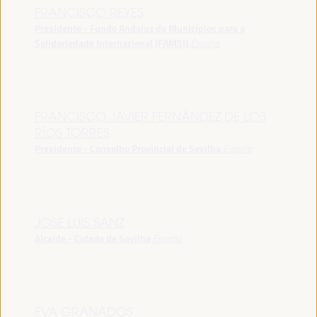
FRANCISCO REYES
Presidente - Fundo Andaluz de Municípios para a
Solidariedade Internacional (FAMSI)
España
FRANCISCO JAVIER FERNÁNDEZ DE LOS
RÍOS TORRES
Presidente - Conselho Provincial de Sevilha
España
JOSÉ LUIS SANZ
Alcalde - Cidade de Sevilha
España
EVA GRANADOS