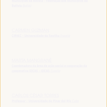
Municípios da Bolívia - Federação dos Municípios da
Bolívia
Bolívia
CARMEN GUZMAN
CIRIEC - Universidade de Sevilha
España
MARTA MANGRANÉ
Coordenadora da área de ação social e cooperação da
cooperativa IDEAS - IDEAS
España
CARLOS CÉSAR TORRES
Professor - Universidade de Pinar del Río
Cuba