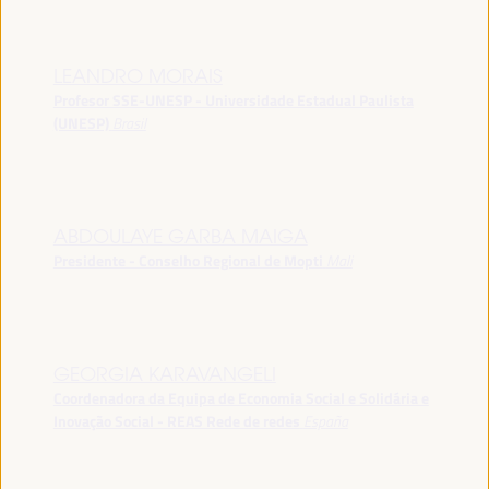
LEANDRO MORAIS
Profesor SSE-UNESP - Universidade Estadual Paulista
(UNESP)
Brasil
ABDOULAYE GARBA MAIGA
Presidente - Conselho Regional de Mopti
Mali
GEORGIA KARAVANGELI
Coordenadora da Equipa de Economia Social e Solidária e
Inovação Social - REAS Rede de redes
España