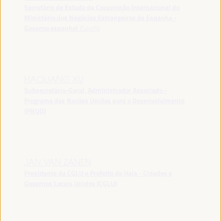
Secretário de Estado da Cooperação Internacional do
Ministério dos Negócios Estrangeiros de Espanha -
Governo espanhol
España
HAOLIANG XU
Subsecretário-Geral, Administrador Associado -
Programa das Nações Unidas para o Desenvolvimento
(PNUD)
JAN VAN ZANEN
Presidente da CGLU e Prefeito de Haia - Cidades e
Governos Locais Unidos (CGLU)