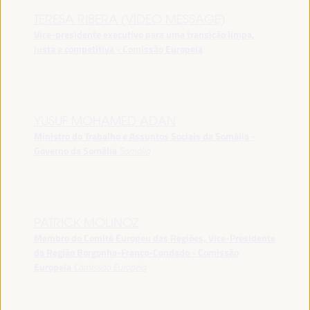
TERESA RIBERA (VIDEO MESSAGE)
Vice-presidente executivo para uma transição limpa,
justa e competitiva - Comissão Europeia
YUSUF MOHAMED ADAN
Ministro do Trabalho e Assuntos Sociais da Somália -
Governo da Somália
Somália
PATRICK MOLINOZ
Membro do Comité Europeu das Regiões, Vice-Presidente
da Região Borgonha-Franco-Condado - Comissão
Europeia
Comissão Europeia