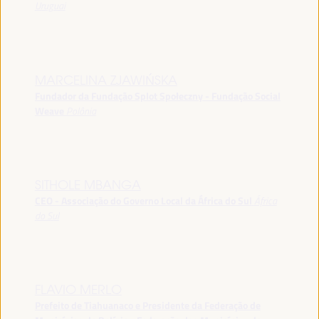
Uruguai
MARCELINA ZJAWIŃSKA
Fundador da Fundação Splot Społeczny - Fundação Social
Weave
Polônia
SITHOLE MBANGA
CEO - Associação do Governo Local da África do Sul
África
do Sul
FLAVIO MERLO
Prefeito de Tiahuanaco e Presidente da Federação de