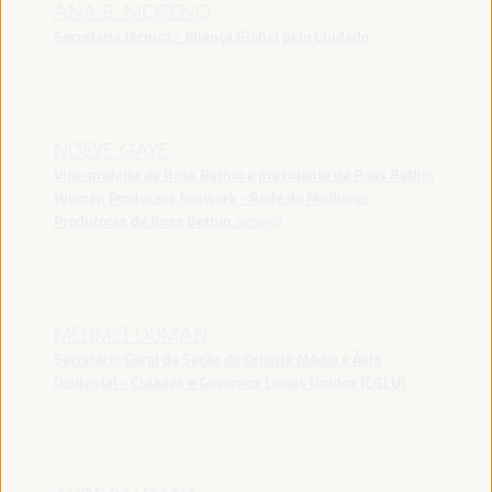
ANA B. MORENO
Secretaria técnica - Aliança Global pelo Cuidado
NDEYE GAYE
Vice-prefeita de Ross Bethio e presidente da Ross Bethio
Women Producers Network - Rede de Mulheres
Produtoras de Ross Bethio
Senegal
MEHMET DUMAN
Secretário Geral da Seção do Oriente Médio e Ásia
Ocidental - Cidades e Governos Locais Unidos (CGLU)