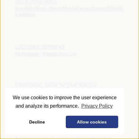
AUDE SALDANA
Secretária-Geral - Fórum Mundial para a Economia Social
e Solidária
LUTZ LEICHSENRING
Co-fundador - Vibelab
Alemanha
CRISTÓBAL SÁNCHEZ MORALES
Vice-conselheiro da Indústria - Junta de Andalucía
España
We use cookies to improve the user experience
and analyze its performance.
Privacy Policy
Decline
Allow cookies
ANNA RUBIN
Gerente do Fórum de Desenvolvimento Local -
Organização para a Cooperação e Desenvolvimento