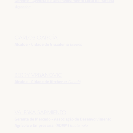
Gerente - Agência de Desenvolvimento Local de Rafaela
Argentina
CARLOS GARCÍA
Alcalde - Cidade de Grazalema
España
BERRY VRBANOVIC
Alcalde - Cidade de Kitchener
Canadá
VALESKA SARMIENTO
Gerente de Mercado - Associação de Desenvolvimento
Agrícola e Empresarial (ADAM)
Guatemala