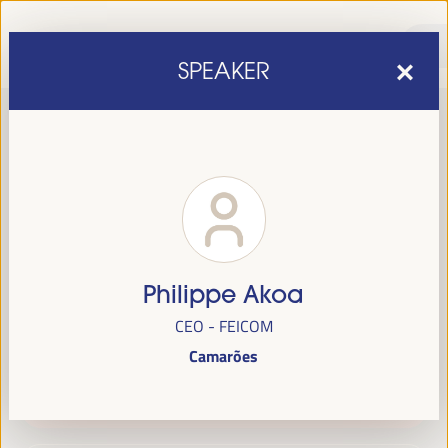
SPEAKER
Philippe Akoa
sexta edição do Fórum Mundial para o Desenvolvimento
A
CEO - FEICOM
Económico Local
1 a 4 de abril de 2025 em
será realizada de
Camarões
Sevilha, Espanha,
no Palácio de Congressos e Exposições (FIBES).
Programa