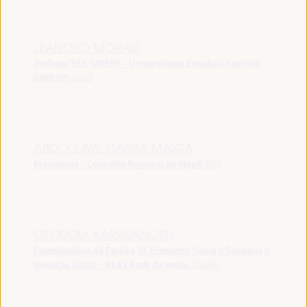
LEANDRO MORAIS
Profesor SSE-UNESP - Universidade Estadual Paulista
(UNESP)
Brasil
ABDOULAYE GARBA MAIGA
Presidente - Conselho Regional de Mopti
Mali
GEORGIA KARAVANGELI
Coordenadora da Equipa de Economia Social e Solidária e
Inovação Social - REAS Rede de redes
España