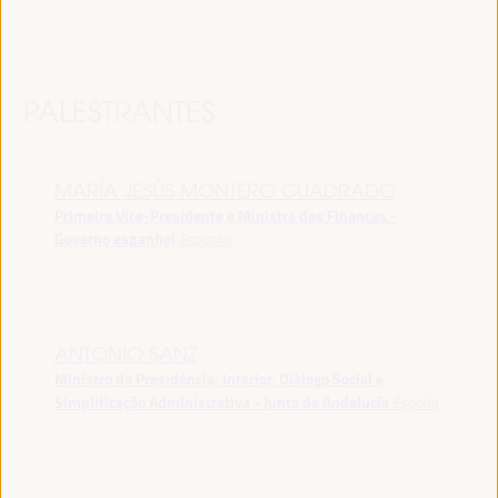
PALESTRANTES
MARÍA JESÚS MONTERO CUADRADO
Primeira Vice-Presidente e Ministra das Finanças -
Governo espanhol
Espanha
ANTONIO SANZ
Ministro da Presidência, Interior, Diálogo Social e
Simplificação Administrativa - Junta de Andalucía
España