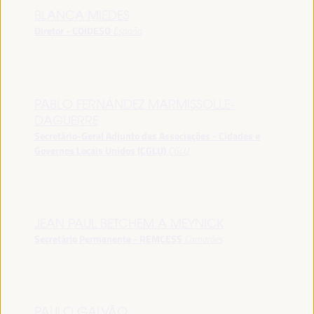
BLANCA MIEDES
Diretor - COIDESO
España
PABLO FERNÁNDEZ MARMISSOLLE-
DAGUERRE
Secretário-Geral Adjunto das Associações - Cidades e
Governos Locais Unidos (CGLU)
CGLU
JEAN PAUL BETCHEM A MEYNICK
Secretário Permanente - REMCESS
Camarões
PAULO GALVÃO