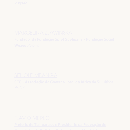
Uruguai
MARCELINA ZJAWIŃSKA
Fundador da Fundação Splot Społeczny - Fundação Social
Weave
Polônia
SITHOLE MBANGA
CEO - Associação do Governo Local da África do Sul
África
do Sul
FLAVIO MERLO
Prefeito de Tiahuanaco e Presidente da Federação de