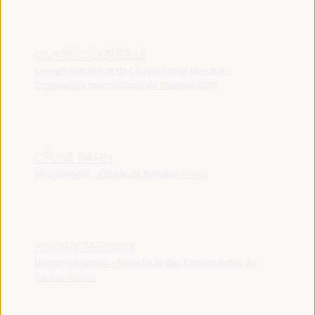
CLAIRE COURTEILLE
Conselheiro Sênior da Cúpula Social Mundial -
Organização Internacional do Trabalho (OIT)
CÉLINE PAPIN
Vice-prefeito - Cidade de Bordéus
França
ANDRIY TABINSKY
Diretor-executivo - Associação das Comunidades do
Carvão
Ucrânia