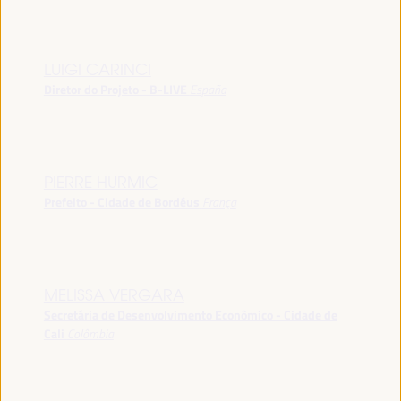
LUIGI CARINCI
Diretor do Projeto - B-LIVE
España
PIERRE HURMIC
Prefeito - Cidade de Bordéus
França
MELISSA VERGARA
Secretária de Desenvolvimento Econômico - Cidade de
Cali
Colômbia