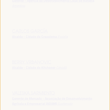
Gerente - Agência de Desenvolvimento Local de Rafaela
Argentina
CARLOS GARCÍA
Alcalde - Cidade de Grazalema
España
BERRY VRBANOVIC
Alcalde - Cidade de Kitchener
Canadá
VALESKA SARMIENTO
Gerente de Mercado - Associação de Desenvolvimento
Agrícola e Empresarial (ADAM)
Guatemala