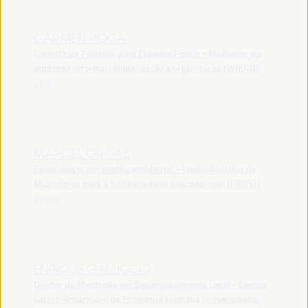
CARMEN ROCA
Gerente de Projetos para Cidades Focais - Mulheres no
emprego informal: globalização e organização (WIEGO)
Peru
MARCEL ORGAZ
Especialista em gestão ambiental - Fundo Andaluz de
Municípios para a Solidariedade Internacional (FAMSI)
Bolívia
ENRIQUE GALLICCIO
Diretor do Mestrado em Desenvolvimento Local - Centro
Latino-Americano de Economia Humana Universidade