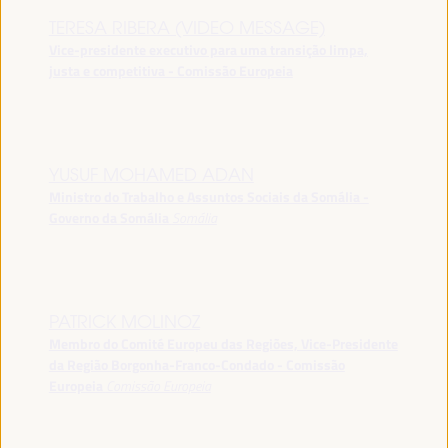
TERESA RIBERA (VIDEO MESSAGE)
Vice-presidente executivo para uma transição limpa,
justa e competitiva - Comissão Europeia
YUSUF MOHAMED ADAN
Ministro do Trabalho e Assuntos Sociais da Somália -
Governo da Somália
Somália
PATRICK MOLINOZ
Membro do Comité Europeu das Regiões, Vice-Presidente
da Região Borgonha-Franco-Condado - Comissão
Europeia
Comissão Europeia