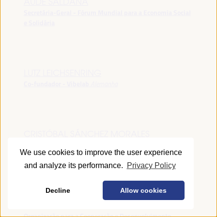
AUDE SALDANA
Secretária-Geral - Fórum Mundial para a Economia Social
e Solidária
LUTZ LEICHSENRING
Co-fundador - Vibelab
Alemanha
CRISTÓBAL SÁNCHEZ MORALES
Vice-conselheiro da Indústria - Junta de Andalucía
España
We use cookies to improve the user experience
and analyze its performance.
Privacy Policy
Decline
Allow cookies
ANNA RUBIN
Gerente do Fórum de Desenvolvimento Local -
Organização para a Cooperação e Desenvolvimento