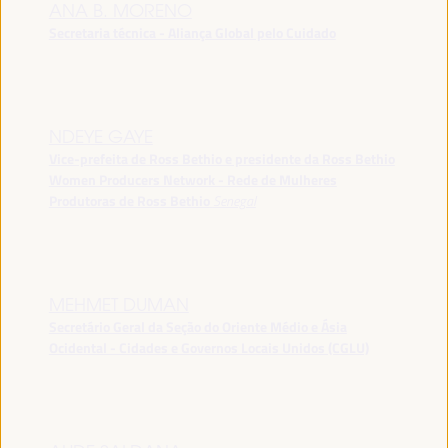
ANA B. MORENO
Secretaria técnica - Aliança Global pelo Cuidado
NDEYE GAYE
Vice-prefeita de Ross Bethio e presidente da Ross Bethio
Women Producers Network - Rede de Mulheres
Produtoras de Ross Bethio
Senegal
MEHMET DUMAN
Secretário Geral da Seção do Oriente Médio e Ásia
Ocidental - Cidades e Governos Locais Unidos (CGLU)