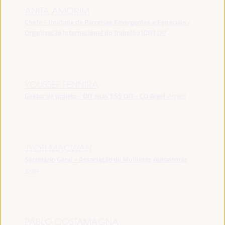
ANITA AMORIM
Chefe - Unidade de Parcerias Emergentes e Especiais -
Organização Internacional do Trabalho (OIT)
OIT
YOUSSEF FENNIRA
Gestor de projeto - OIT Jeun’ESS OIT - CO Argel
Argélia
JYOTI MACWAN
Secretário Geral - Associação de Mulheres Autónomas
Índia
PABLO COSTAMAGNA