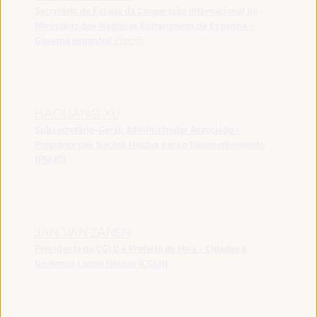
Secretário de Estado da Cooperação Internacional do
Ministério dos Negócios Estrangeiros de Espanha -
Governo espanhol
España
HAOLIANG XU
Subsecretário-Geral, Administrador Associado -
Programa das Nações Unidas para o Desenvolvimento
(PNUD)
JAN VAN ZANEN
Presidente da CGLU e Prefeito de Haia - Cidades e
Governos Locais Unidos (CGLU)