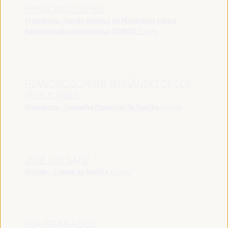
FRANCISCO REYES
Presidente - Fundo Andaluz de Municípios para a
Solidariedade Internacional (FAMSI)
España
FRANCISCO JAVIER FERNÁNDEZ DE LOS
RÍOS TORRES
Presidente - Conselho Provincial de Sevilha
España
JOSÉ LUIS SANZ
Alcalde - Cidade de Sevilha
España
EVA GRANADOS