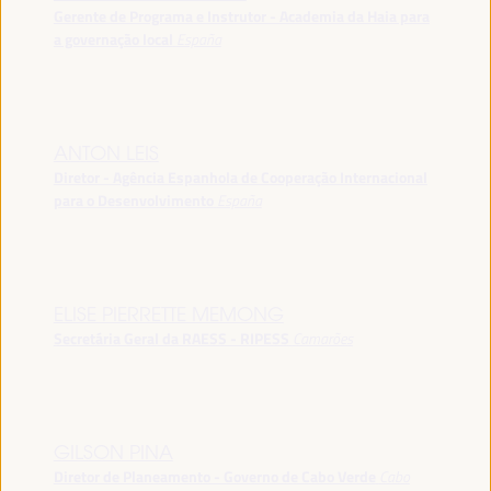
Gerente de Programa e Instrutor - Academia da Haia para
a governação local
España
ANTON LEIS
Diretor - Agência Espanhola de Cooperação Internacional
para o Desenvolvimento
España
ELISE PIERRETTE MEMONG
Secretária Geral da RAESS - RIPESS
Camarões
GILSON PINA
Diretor de Planeamento - Governo de Cabo Verde
Cabo