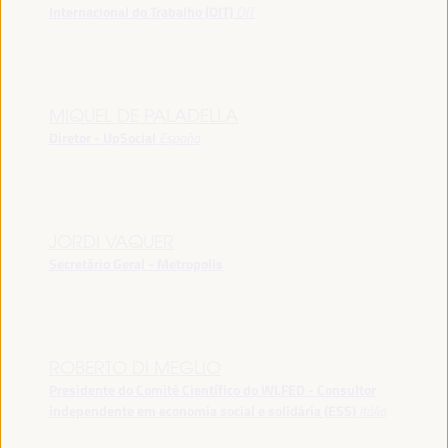
Internacional do Trabalho (OIT)
OIT
MIQUEL DE PALADELLA
Diretor - UpSocial
España
JORDI VAQUER
Secretário Geral - Metropolis
ROBERTO DI MEGLIO
Presidente do Comitê Científico do WLFED - Consultor
independente em economia social e solidária (ESS)
Itália