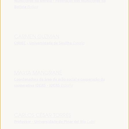
Municípios da Bolívia - Federação dos Municípios da
Bolívia
Bolívia
CARMEN GUZMAN
CIRIEC - Universidade de Sevilha
España
MARTA MANGRANÉ
Coordenadora da área de ação social e cooperação da
cooperativa IDEAS - IDEAS
España
CARLOS CÉSAR TORRES
Professor - Universidade de Pinar del Río
Cuba