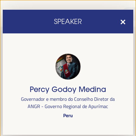
SPEAKER
Percy Godoy Medina
sexta edição do Fórum Mundial para o Desenvolvimento
A
Governador e membro do Conselho Diretor da
Económico Local
1 a 4 de abril de 2025 em
será realizada de
ANGR - Governo Regional de Apurímac
Sevilha, Espanha,
no Palácio de Congressos e Exposições (FIBES).
Peru
Programa