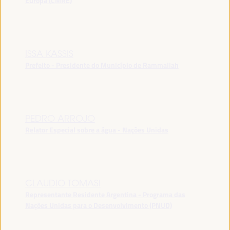
Europa (CMRE)
ISSA KASSIS
Prefeito - Presidente do Município de Rammallah
PEDRO ARROJO
Relator Especial sobre a água - Nações Unidas
CLAUDIO TOMASI
Representante Residente Argentina - Programa das
Nações Unidas para o Desenvolvimento (PNUD)