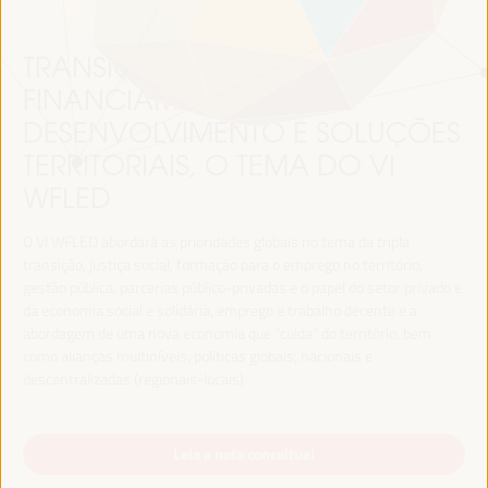
TRANSIÇÃO JUSTA,
FINANCIAMENTO DO
DESENVOLVIMENTO E SOLUÇÕES
TERRITORIAIS, O TEMA DO VI
WFLED
O VI WFLED abordará as prioridades globais no tema da tripla
transição, justiça social, formação para o emprego no território,
gestão pública, parcerias público-privadas e o papel do setor privado e
da economia social e solidária, emprego e trabalho decente e a
abordagem de uma nova economia que “cuida” do território, bem
como alianças multiníveis, políticas globais, nacionais e
descentralizadas (regionais-locais).
Leia a nota conceitual