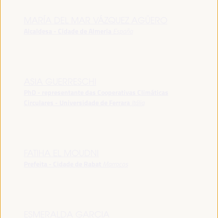
MARÍA DEL MAR VÁZQUEZ AGÜERO
Alcaldesa - Cidade de Almeria
España
ASIA GUERRESCHI
PhD - representante das Cooperativas Climáticas
Circulares - Universidade de Ferrara
Itália
FATIHA EL MOUDNI
Prefeita - Cidade de Rabat
Marrocos
ESMERALDA GARCIA