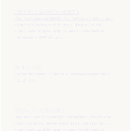
JOSÉ LUIS GARCÍA MARTÍN
Vice-Presidente da FAMSI, Vice-Prefeito e Chefe da Área
de Atenção Preferencial Bairros e Direitos Sociais... -
Fundo Andaluz de Municípios para a Solidariedade
Internacional (FAMSI)
España
EMILIA SÁIZ
Secretaria General - Cidades e Governos Locais Unidos
(CGLU)
UCLG
FRANCISCO TOAJAS
Deputado para a Cooperação Internacional do Conselho
Provincial de Sevilha e Presidente da Comissão de... -
Fundo Andaluz de Municípios para a Solidariedade