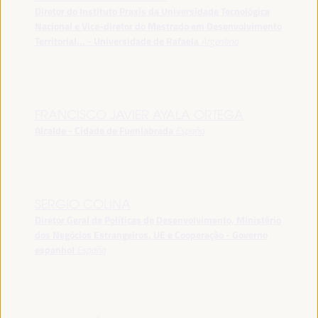
Diretor do Instituto Praxis da Universidade Tecnológica
Nacional e Vice-diretor do Mestrado em Desenvolvimento
Territorial... - Universidade de Rafaela
Argentina
FRANCISCO JAVIER AYALA ORTEGA
Alcalde - Cidade de Fuenlabrada
España
SERGIO COLINA
Diretor Geral de Políticas de Desenvolvimento, Ministério
dos Negócios Estrangeiros, UE e Cooperação - Governo
espanhol
España