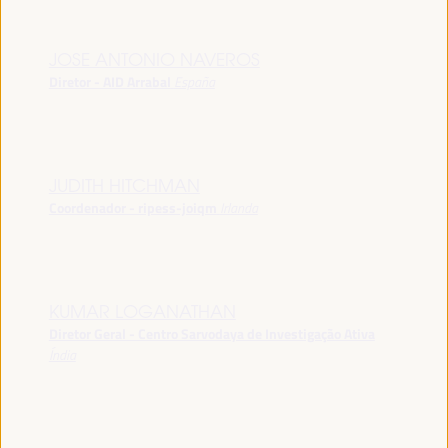
JOSE ANTONIO NAVEROS
Diretor - AID Arrabal
España
JUDITH HITCHMAN
Coordenador - ripess-joiqm
Irlanda
KUMAR LOGANATHAN
Diretor Geral - Centro Sarvodaya de Investigação Ativa
Índia