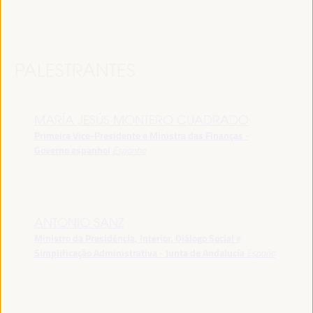
PALESTRANTES
MARÍA JESÚS MONTERO CUADRADO
Primeira Vice-Presidente e Ministra das Finanças -
Governo espanhol
Espanha
ANTONIO SANZ
Ministro da Presidência, Interior, Diálogo Social e
Simplificação Administrativa - Junta de Andalucía
España