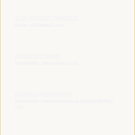
JOSE ANTONIO NAVEROS
Diretor - AID Arrabal
España
JUDITH HITCHMAN
Coordenador - ripess-joiqm
Irlanda
KUMAR LOGANATHAN
Diretor Geral - Centro Sarvodaya de Investigação Ativa
Índia