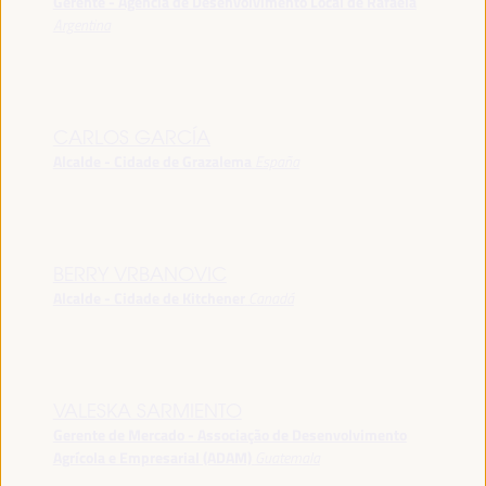
Gerente - Agência de Desenvolvimento Local de Rafaela
Argentina
CARLOS GARCÍA
Alcalde - Cidade de Grazalema
España
BERRY VRBANOVIC
Alcalde - Cidade de Kitchener
Canadá
VALESKA SARMIENTO
Gerente de Mercado - Associação de Desenvolvimento
Agrícola e Empresarial (ADAM)
Guatemala