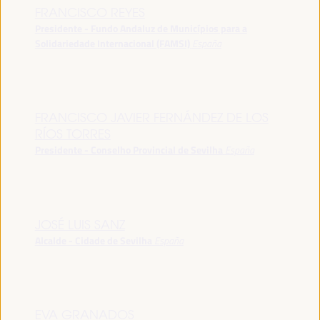
FRANCISCO REYES
Presidente - Fundo Andaluz de Municípios para a
Solidariedade Internacional (FAMSI)
España
FRANCISCO JAVIER FERNÁNDEZ DE LOS
RÍOS TORRES
Presidente - Conselho Provincial de Sevilha
España
JOSÉ LUIS SANZ
Alcalde - Cidade de Sevilha
España
EVA GRANADOS