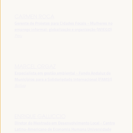
CARMEN ROCA
Gerente de Projetos para Cidades Focais - Mulheres no
emprego informal: globalização e organização (WIEGO)
Peru
MARCEL ORGAZ
Especialista em gestão ambiental - Fundo Andaluz de
Municípios para a Solidariedade Internacional (FAMSI)
Bolívia
ENRIQUE GALLICCIO
Diretor do Mestrado em Desenvolvimento Local - Centro
Latino-Americano de Economia Humana Universidade