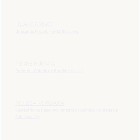
LUIGI CARINCI
Diretor do Projeto - B-LIVE
España
PIERRE HURMIC
Prefeito - Cidade de Bordéus
França
MELISSA VERGARA
Secretária de Desenvolvimento Econômico - Cidade de
Cali
Colômbia