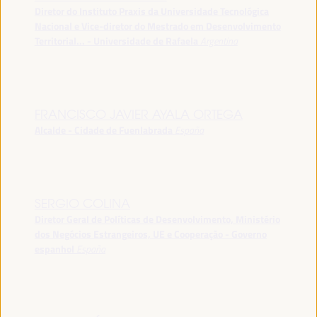
Diretor do Instituto Praxis da Universidade Tecnológica
Nacional e Vice-diretor do Mestrado em Desenvolvimento
Territorial... - Universidade de Rafaela
Argentina
FRANCISCO JAVIER AYALA ORTEGA
Alcalde - Cidade de Fuenlabrada
España
SERGIO COLINA
Diretor Geral de Políticas de Desenvolvimento, Ministério
dos Negócios Estrangeiros, UE e Cooperação - Governo
espanhol
España