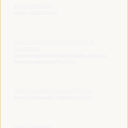
BLANCA MIEDES
Diretor - COIDESO
España
PABLO FERNÁNDEZ MARMISSOLLE-
DAGUERRE
Secretário-Geral Adjunto das Associações - Cidades e
Governos Locais Unidos (CGLU)
CGLU
JEAN PAUL BETCHEM A MEYNICK
Secretário Permanente - REMCESS
Camarões
PAULO GALVÃO