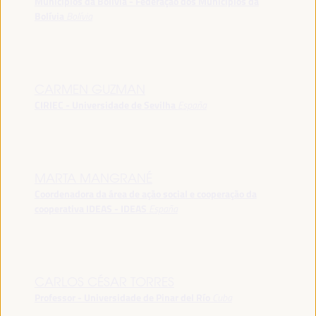
Municípios da Bolívia - Federação dos Municípios da
Bolívia
Bolívia
CARMEN GUZMAN
CIRIEC - Universidade de Sevilha
España
MARTA MANGRANÉ
Coordenadora da área de ação social e cooperação da
cooperativa IDEAS - IDEAS
España
CARLOS CÉSAR TORRES
Professor - Universidade de Pinar del Río
Cuba