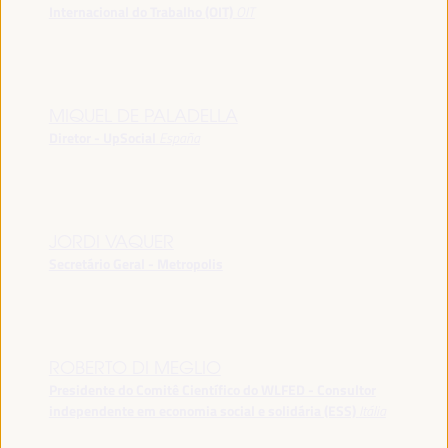
Internacional do Trabalho (OIT)
OIT
MIQUEL DE PALADELLA
Diretor - UpSocial
España
JORDI VAQUER
Secretário Geral - Metropolis
ROBERTO DI MEGLIO
Presidente do Comitê Científico do WLFED - Consultor
independente em economia social e solidária (ESS)
Itália