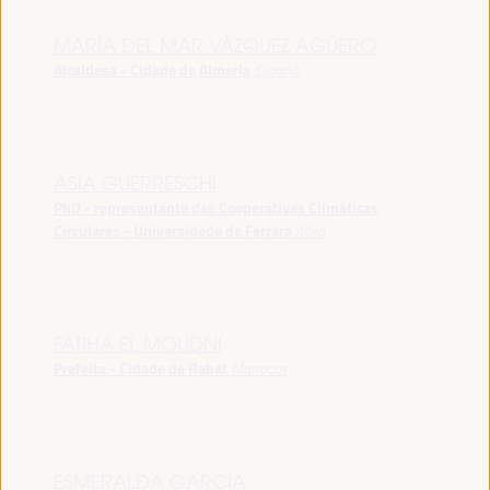
MARÍA DEL MAR VÁZQUEZ AGÜERO
Alcaldesa - Cidade de Almeria
España
ASIA GUERRESCHI
PhD - representante das Cooperativas Climáticas
Circulares - Universidade de Ferrara
Itália
FATIHA EL MOUDNI
Prefeita - Cidade de Rabat
Marrocos
ESMERALDA GARCIA