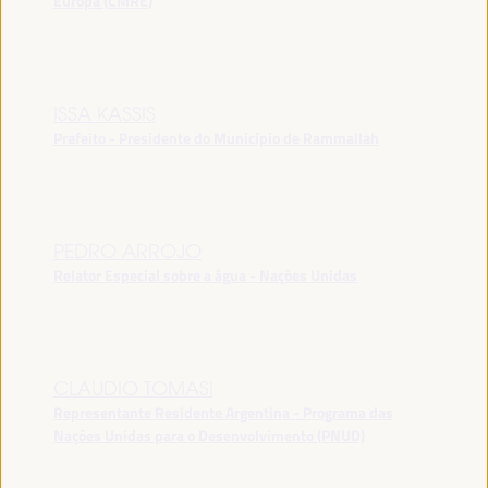
Europa (CMRE)
ISSA KASSIS
Prefeito - Presidente do Município de Rammallah
PEDRO ARROJO
Relator Especial sobre a água - Nações Unidas
CLAUDIO TOMASI
Representante Residente Argentina - Programa das
Nações Unidas para o Desenvolvimento (PNUD)