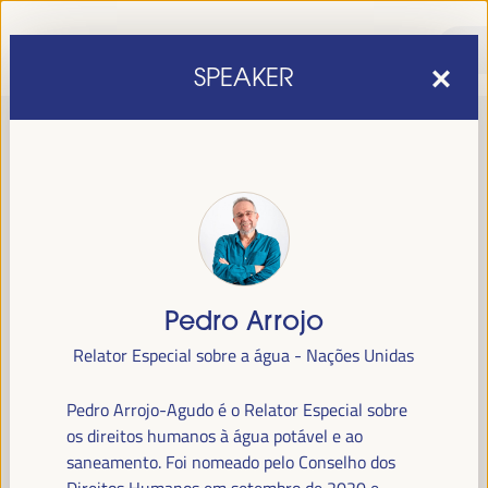
SPEAKER
Pedro Arrojo
sexta edição do Fórum Mundial para o Desenvolvimento
A
Relator Especial sobre a água - Nações Unidas
Económico Local
1 a 4 de abril de 2025 em
será realizada de
Sevilha, Espanha,
no Palácio de Congressos e Exposições (FIBES).
Pedro Arrojo-Agudo é o Relator Especial sobre
os direitos humanos à água potável e ao
Programa
saneamento. Foi nomeado pelo Conselho dos
Direitos Humanos em setembro de 2020 e