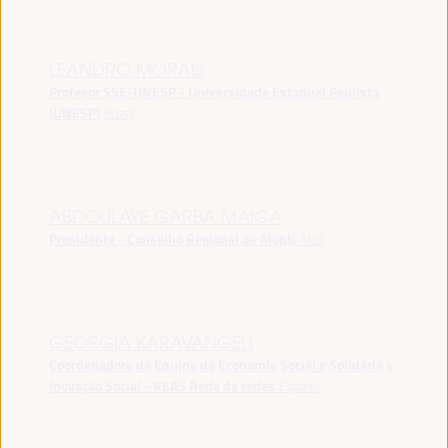
LEANDRO MORAIS
Profesor SSE-UNESP - Universidade Estadual Paulista
(UNESP)
Brasil
ABDOULAYE GARBA MAIGA
Presidente - Conselho Regional de Mopti
Mali
GEORGIA KARAVANGELI
Coordenadora da Equipa de Economia Social e Solidária e
Inovação Social - REAS Rede de redes
España