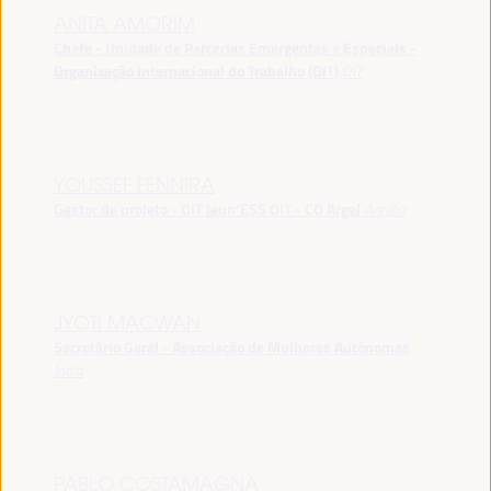
ANITA AMORIM
Chefe - Unidade de Parcerias Emergentes e Especiais -
Organização Internacional do Trabalho (OIT)
OIT
YOUSSEF FENNIRA
Gestor de projeto - OIT Jeun’ESS OIT - CO Argel
Argélia
JYOTI MACWAN
Secretário Geral - Associação de Mulheres Autónomas
Índia
PABLO COSTAMAGNA