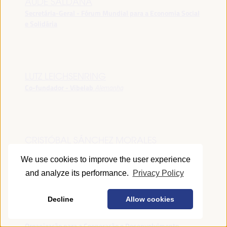
AUDE SALDANA
Secretária-Geral - Fórum Mundial para a Economia Social
e Solidária
LUTZ LEICHSENRING
Co-fundador - Vibelab
Alemanha
CRISTÓBAL SÁNCHEZ MORALES
Vice-conselheiro da Indústria - Junta de Andalucía
España
We use cookies to improve the user experience
and analyze its performance.
Privacy Policy
Decline
Allow cookies
ANNA RUBIN
Gerente do Fórum de Desenvolvimento Local -
Organização para a Cooperação e Desenvolvimento