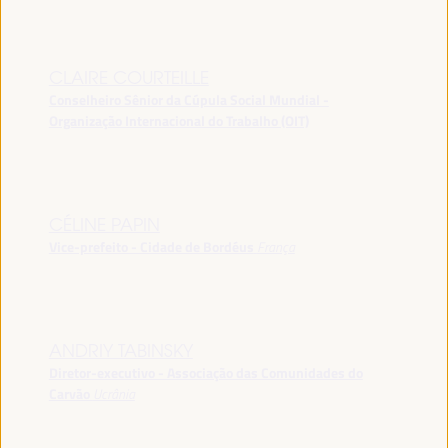
CLAIRE COURTEILLE
Conselheiro Sênior da Cúpula Social Mundial -
Organização Internacional do Trabalho (OIT)
CÉLINE PAPIN
Vice-prefeito - Cidade de Bordéus
França
ANDRIY TABINSKY
Diretor-executivo - Associação das Comunidades do
Carvão
Ucrânia