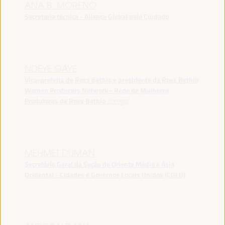
ANA B. MORENO
Secretaria técnica - Aliança Global pelo Cuidado
NDEYE GAYE
Vice-prefeita de Ross Bethio e presidente da Ross Bethio
Women Producers Network - Rede de Mulheres
Produtoras de Ross Bethio
Senegal
MEHMET DUMAN
Secretário Geral da Seção do Oriente Médio e Ásia
Ocidental - Cidades e Governos Locais Unidos (CGLU)