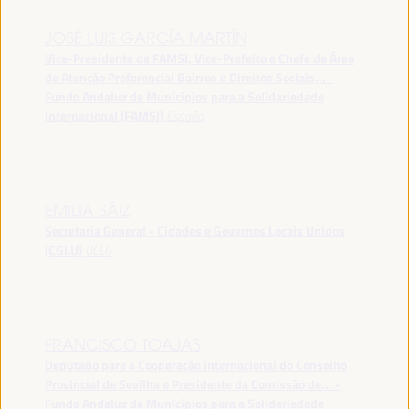
JOSÉ LUIS GARCÍA MARTÍN
Vice-Presidente da FAMSI, Vice-Prefeito e Chefe da Área
de Atenção Preferencial Bairros e Direitos Sociais... -
Fundo Andaluz de Municípios para a Solidariedade
Internacional (FAMSI)
España
EMILIA SÁIZ
Secretaria General - Cidades e Governos Locais Unidos
(CGLU)
UCLG
FRANCISCO TOAJAS
Deputado para a Cooperação Internacional do Conselho
Provincial de Sevilha e Presidente da Comissão de... -
Fundo Andaluz de Municípios para a Solidariedade