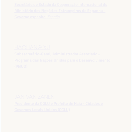
Secretário de Estado da Cooperação Internacional do
Ministério dos Negócios Estrangeiros de Espanha -
Governo espanhol
España
HAOLIANG XU
Subsecretário-Geral, Administrador Associado -
Programa das Nações Unidas para o Desenvolvimento
(PNUD)
JAN VAN ZANEN
Presidente da CGLU e Prefeito de Haia - Cidades e
Governos Locais Unidos (CGLU)