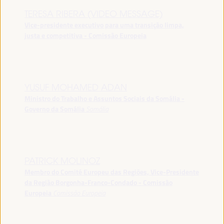
TERESA RIBERA (VIDEO MESSAGE)
Vice-presidente executivo para uma transição limpa,
justa e competitiva - Comissão Europeia
YUSUF MOHAMED ADAN
Ministro do Trabalho e Assuntos Sociais da Somália -
Governo da Somália
Somália
PATRICK MOLINOZ
Membro do Comité Europeu das Regiões, Vice-Presidente
da Região Borgonha-Franco-Condado - Comissão
Europeia
Comissão Europeia