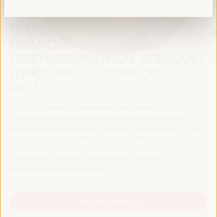
TRANSIÇÃO JUSTA,
FINANCIAMENTO DO
DESENVOLVIMENTO E SOLUÇÕES
TERRITORIAIS, O TEMA DO VI
WFLED
O VI WFLED abordará as prioridades globais no tema da tripla
transição, justiça social, formação para o emprego no território,
gestão pública, parcerias público-privadas e o papel do setor privado e
da economia social e solidária, emprego e trabalho decente e a
abordagem de uma nova economia que “cuida” do território, bem
como alianças multiníveis, políticas globais, nacionais e
descentralizadas (regionais-locais).
Leia a nota conceitual