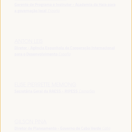
Gerente de Programa e Instrutor - Academia da Haia para
a governação local
España
ANTON LEIS
Diretor - Agência Espanhola de Cooperação Internacional
para o Desenvolvimento
España
ELISE PIERRETTE MEMONG
Secretária Geral da RAESS - RIPESS
Camarões
GILSON PINA
Diretor de Planeamento - Governo de Cabo Verde
Cabo