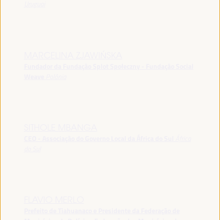
Uruguai
MARCELINA ZJAWIŃSKA
Fundador da Fundação Splot Społeczny - Fundação Social
Weave
Polônia
SITHOLE MBANGA
CEO - Associação do Governo Local da África do Sul
África
do Sul
FLAVIO MERLO
Prefeito de Tiahuanaco e Presidente da Federação de