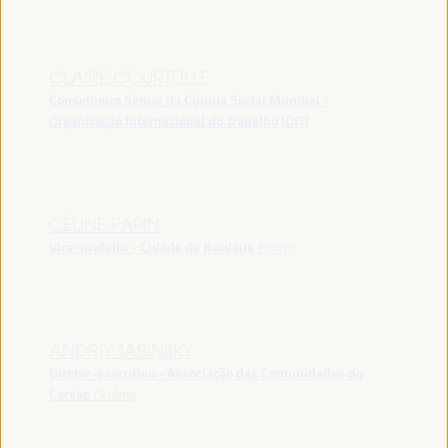
CLAIRE COURTEILLE
Conselheiro Sênior da Cúpula Social Mundial -
Organização Internacional do Trabalho (OIT)
CÉLINE PAPIN
Vice-prefeito - Cidade de Bordéus
França
ANDRIY TABINSKY
Diretor-executivo - Associação das Comunidades do
Carvão
Ucrânia