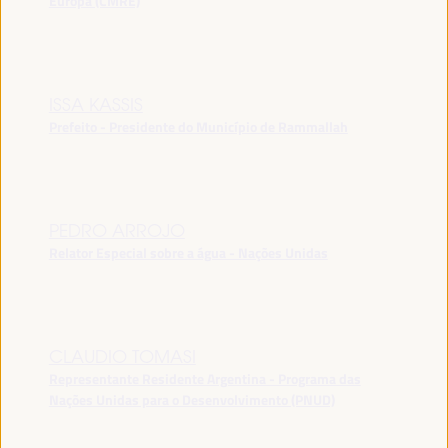
Europa (CMRE)
ISSA KASSIS
Prefeito - Presidente do Município de Rammallah
PEDRO ARROJO
Relator Especial sobre a água - Nações Unidas
CLAUDIO TOMASI
Representante Residente Argentina - Programa das
Nações Unidas para o Desenvolvimento (PNUD)