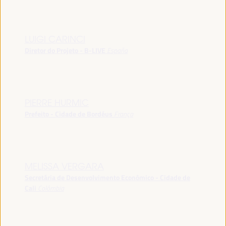
LUIGI CARINCI
Diretor do Projeto - B-LIVE
España
PIERRE HURMIC
Prefeito - Cidade de Bordéus
França
MELISSA VERGARA
Secretária de Desenvolvimento Econômico - Cidade de
Cali
Colômbia