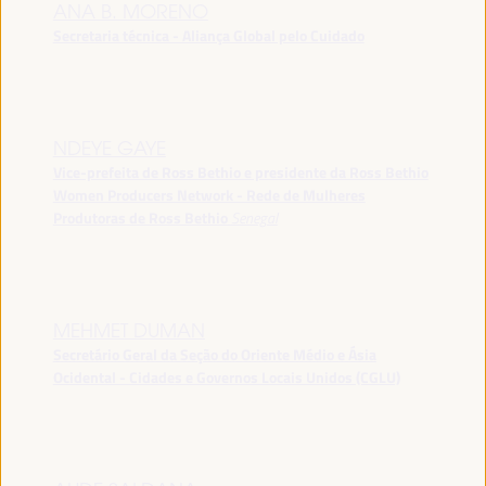
ANA B. MORENO
Secretaria técnica - Aliança Global pelo Cuidado
NDEYE GAYE
Vice-prefeita de Ross Bethio e presidente da Ross Bethio
Women Producers Network - Rede de Mulheres
Produtoras de Ross Bethio
Senegal
MEHMET DUMAN
Secretário Geral da Seção do Oriente Médio e Ásia
Ocidental - Cidades e Governos Locais Unidos (CGLU)