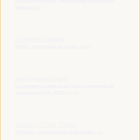
Municípios da Bolívia - Federação dos Municípios da
Bolívia
Bolívia
CARMEN GUZMAN
CIRIEC - Universidade de Sevilha
España
MARTA MANGRANÉ
Coordenadora da área de ação social e cooperação da
cooperativa IDEAS - IDEAS
España
CARLOS CÉSAR TORRES
Professor - Universidade de Pinar del Río
Cuba