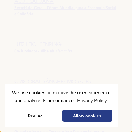
AUDE SALDANA
Secretária-Geral - Fórum Mundial para a Economia Social
e Solidária
LUTZ LEICHSENRING
Co-fundador - Vibelab
Alemanha
CRISTÓBAL SÁNCHEZ MORALES
Vice-conselheiro da Indústria - Junta de Andalucía
España
We use cookies to improve the user experience
and analyze its performance.
Privacy Policy
Decline
Allow cookies
ANNA RUBIN
Gerente do Fórum de Desenvolvimento Local -
Organização para a Cooperação e Desenvolvimento