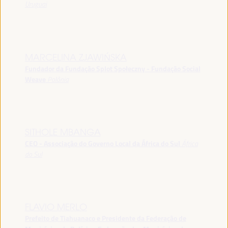
Uruguai
MARCELINA ZJAWIŃSKA
Fundador da Fundação Splot Społeczny - Fundação Social
Weave
Polônia
SITHOLE MBANGA
CEO - Associação do Governo Local da África do Sul
África
do Sul
FLAVIO MERLO
Prefeito de Tiahuanaco e Presidente da Federação de