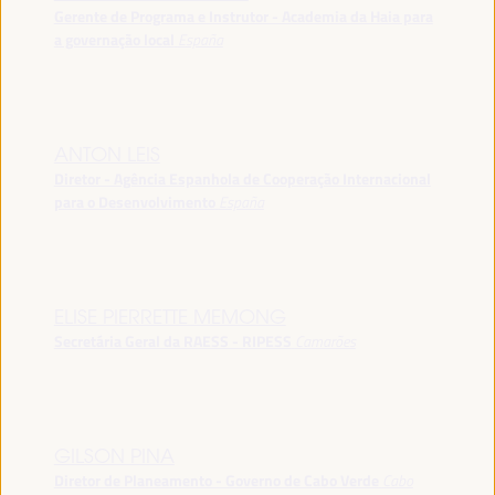
Gerente de Programa e Instrutor - Academia da Haia para
a governação local
España
ANTON LEIS
Diretor - Agência Espanhola de Cooperação Internacional
para o Desenvolvimento
España
ELISE PIERRETTE MEMONG
Secretária Geral da RAESS - RIPESS
Camarões
GILSON PINA
Diretor de Planeamento - Governo de Cabo Verde
Cabo