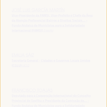
JOSÉ LUIS GARCÍA MARTÍN
Vice-Presidente da FAMSI, Vice-Prefeito e Chefe da Área
de Atenção Preferencial Bairros e Direitos Sociais... -
Fundo Andaluz de Municípios para a Solidariedade
Internacional (FAMSI)
España
EMILIA SÁIZ
Secretaria General - Cidades e Governos Locais Unidos
(CGLU)
UCLG
FRANCISCO TOAJAS
Deputado para a Cooperação Internacional do Conselho
Provincial de Sevilha e Presidente da Comissão de... -
Fundo Andaluz de Municípios para a Solidariedade