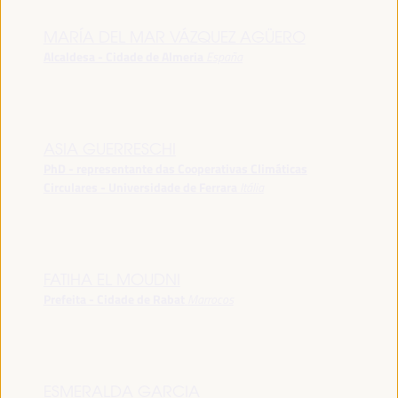
MARÍA DEL MAR VÁZQUEZ AGÜERO
Alcaldesa - Cidade de Almeria
España
ASIA GUERRESCHI
PhD - representante das Cooperativas Climáticas
Circulares - Universidade de Ferrara
Itália
FATIHA EL MOUDNI
Prefeita - Cidade de Rabat
Marrocos
ESMERALDA GARCIA