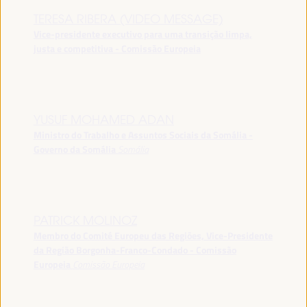
TERESA RIBERA (VIDEO MESSAGE)
Vice-presidente executivo para uma transição limpa,
justa e competitiva - Comissão Europeia
YUSUF MOHAMED ADAN
Ministro do Trabalho e Assuntos Sociais da Somália -
Governo da Somália
Somália
PATRICK MOLINOZ
Membro do Comité Europeu das Regiões, Vice-Presidente
da Região Borgonha-Franco-Condado - Comissão
Europeia
Comissão Europeia