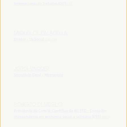
Internacional do Trabalho (OIT)
OIT
MIQUEL DE PALADELLA
Diretor - UpSocial
España
JORDI VAQUER
Secretário Geral - Metropolis
ROBERTO DI MEGLIO
Presidente do Comitê Científico do WLFED - Consultor
independente em economia social e solidária (ESS)
Itália