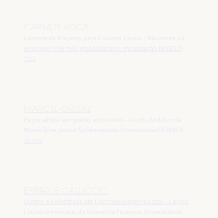
CARMEN ROCA
Gerente de Projetos para Cidades Focais - Mulheres no
emprego informal: globalização e organização (WIEGO)
Peru
MARCEL ORGAZ
Especialista em gestão ambiental - Fundo Andaluz de
Municípios para a Solidariedade Internacional (FAMSI)
Bolívia
ENRIQUE GALLICCIO
Diretor do Mestrado em Desenvolvimento Local - Centro
Latino-Americano de Economia Humana Universidade