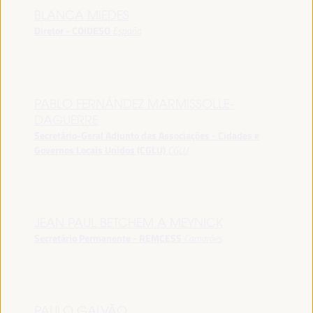
BLANCA MIEDES
Diretor - COIDESO
España
PABLO FERNÁNDEZ MARMISSOLLE-
DAGUERRE
Secretário-Geral Adjunto das Associações - Cidades e
Governos Locais Unidos (CGLU)
CGLU
JEAN PAUL BETCHEM A MEYNICK
Secretário Permanente - REMCESS
Camarões
PAULO GALVÃO