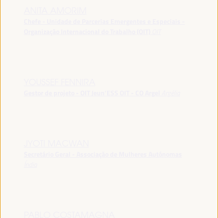
ANITA AMORIM
Chefe - Unidade de Parcerias Emergentes e Especiais -
Organização Internacional do Trabalho (OIT)
OIT
YOUSSEF FENNIRA
Gestor de projeto - OIT Jeun’ESS OIT - CO Argel
Argélia
JYOTI MACWAN
Secretário Geral - Associação de Mulheres Autónomas
Índia
PABLO COSTAMAGNA