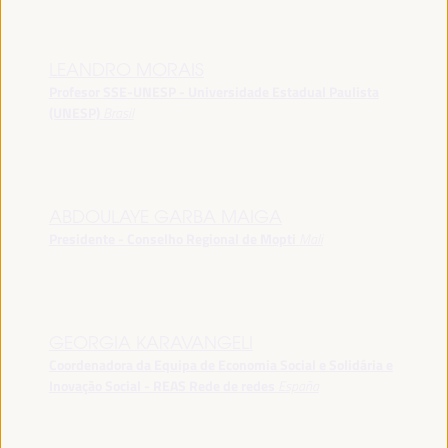
LEANDRO MORAIS
Profesor SSE-UNESP - Universidade Estadual Paulista
(UNESP)
Brasil
ABDOULAYE GARBA MAIGA
Presidente - Conselho Regional de Mopti
Mali
GEORGIA KARAVANGELI
Coordenadora da Equipa de Economia Social e Solidária e
Inovação Social - REAS Rede de redes
España