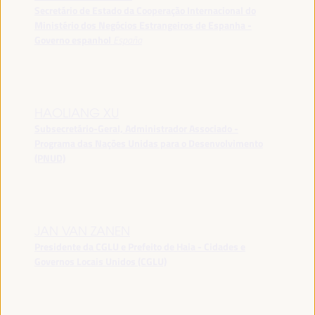
Secretário de Estado da Cooperação Internacional do
Ministério dos Negócios Estrangeiros de Espanha -
Governo espanhol
España
HAOLIANG XU
Subsecretário-Geral, Administrador Associado -
Programa das Nações Unidas para o Desenvolvimento
(PNUD)
JAN VAN ZANEN
Presidente da CGLU e Prefeito de Haia - Cidades e
Governos Locais Unidos (CGLU)