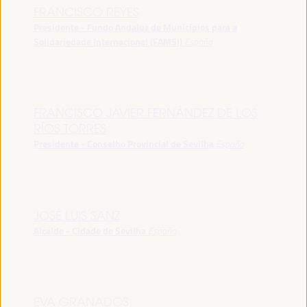
FRANCISCO REYES
Presidente - Fundo Andaluz de Municípios para a
Solidariedade Internacional (FAMSI)
España
FRANCISCO JAVIER FERNÁNDEZ DE LOS
RÍOS TORRES
Presidente - Conselho Provincial de Sevilha
España
JOSÉ LUIS SANZ
Alcalde - Cidade de Sevilha
España
EVA GRANADOS