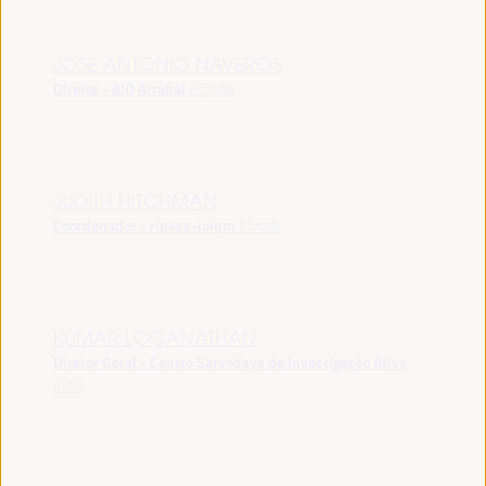
JOSE ANTONIO NAVEROS
Diretor - AID Arrabal
España
JUDITH HITCHMAN
Coordenador - ripess-joiqm
Irlanda
KUMAR LOGANATHAN
Diretor Geral - Centro Sarvodaya de Investigação Ativa
Índia