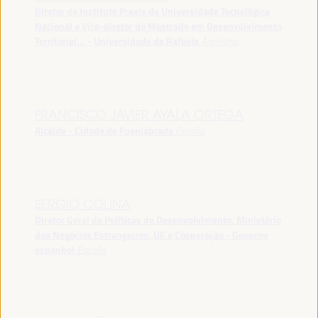
Diretor do Instituto Praxis da Universidade Tecnológica
Nacional e Vice-diretor do Mestrado em Desenvolvimento
Territorial... - Universidade de Rafaela
Argentina
FRANCISCO JAVIER AYALA ORTEGA
Alcalde - Cidade de Fuenlabrada
España
SERGIO COLINA
Diretor Geral de Políticas de Desenvolvimento, Ministério
dos Negócios Estrangeiros, UE e Cooperação - Governo
espanhol
España