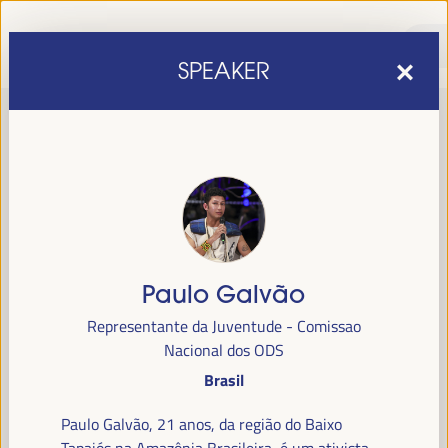
SPEAKER
Paulo Galvão
sexta edição do Fórum Mundial para o Desenvolvimento
A
Representante da Juventude - Comissao
Económico Local
1 a 4 de abril de 2025 em
será realizada de
Nacional dos ODS
Sevilha, Espanha,
no Palácio de Congressos e Exposições (FIBES).
Brasil
Programa
Paulo Galvão, 21 anos, da região do Baixo
Tapajós na Amazônia Brasileira, é um ativista