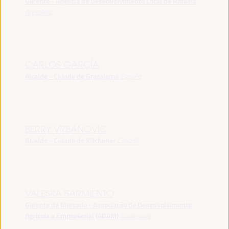
Gerente - Agência de Desenvolvimento Local de Rafaela
Argentina
CARLOS GARCÍA
Alcalde - Cidade de Grazalema
España
BERRY VRBANOVIC
Alcalde - Cidade de Kitchener
Canadá
VALESKA SARMIENTO
Gerente de Mercado - Associação de Desenvolvimento
Agrícola e Empresarial (ADAM)
Guatemala