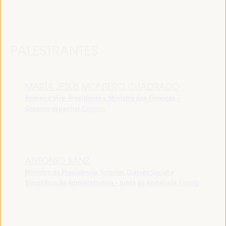
PALESTRANTES
MARÍA JESÚS MONTERO CUADRADO
Primeira Vice-Presidente e Ministra das Finanças -
Governo espanhol
Espanha
ANTONIO SANZ
Ministro da Presidência, Interior, Diálogo Social e
Simplificação Administrativa - Junta de Andalucía
España