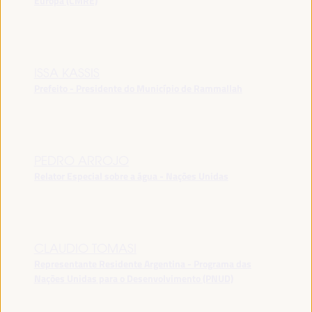
Europa (CMRE)
ISSA KASSIS
Prefeito - Presidente do Município de Rammallah
PEDRO ARROJO
Relator Especial sobre a água - Nações Unidas
CLAUDIO TOMASI
Representante Residente Argentina - Programa das
Nações Unidas para o Desenvolvimento (PNUD)