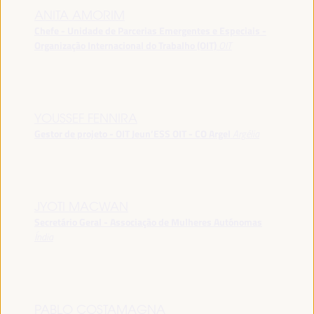
ANITA AMORIM
Chefe - Unidade de Parcerias Emergentes e Especiais -
Organização Internacional do Trabalho (OIT)
OIT
YOUSSEF FENNIRA
Gestor de projeto - OIT Jeun’ESS OIT - CO Argel
Argélia
JYOTI MACWAN
Secretário Geral - Associação de Mulheres Autónomas
Índia
PABLO COSTAMAGNA