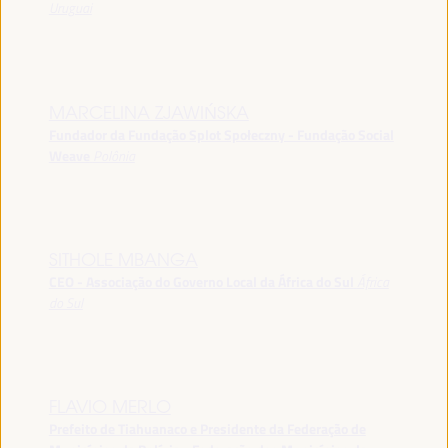
Uruguai
MARCELINA ZJAWIŃSKA
Fundador da Fundação Splot Społeczny - Fundação Social
Weave
Polônia
SITHOLE MBANGA
CEO - Associação do Governo Local da África do Sul
África
do Sul
FLAVIO MERLO
Prefeito de Tiahuanaco e Presidente da Federação de