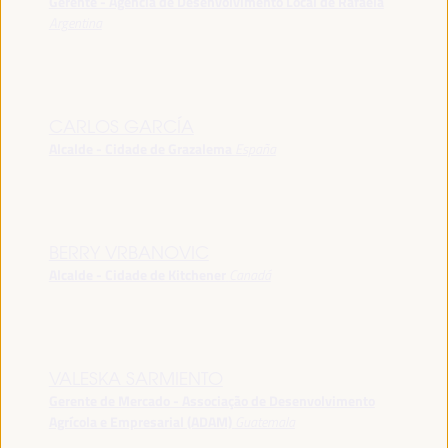
Gerente - Agência de Desenvolvimento Local de Rafaela
Argentina
CARLOS GARCÍA
Alcalde - Cidade de Grazalema
España
BERRY VRBANOVIC
Alcalde - Cidade de Kitchener
Canadá
VALESKA SARMIENTO
Gerente de Mercado - Associação de Desenvolvimento
Agrícola e Empresarial (ADAM)
Guatemala