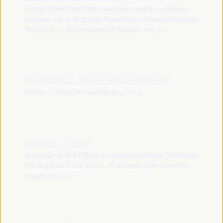
Diretor do Instituto Praxis da Universidade Tecnológica
Nacional e Vice-diretor do Mestrado em Desenvolvimento
Territorial... - Universidade de Rafaela
Argentina
FRANCISCO JAVIER AYALA ORTEGA
Alcalde - Cidade de Fuenlabrada
España
SERGIO COLINA
Diretor Geral de Políticas de Desenvolvimento, Ministério
dos Negócios Estrangeiros, UE e Cooperação - Governo
espanhol
España