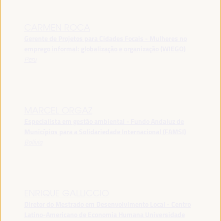
CARMEN ROCA
Gerente de Projetos para Cidades Focais - Mulheres no
emprego informal: globalização e organização (WIEGO)
Peru
MARCEL ORGAZ
Especialista em gestão ambiental - Fundo Andaluz de
Municípios para a Solidariedade Internacional (FAMSI)
Bolívia
ENRIQUE GALLICCIO
Diretor do Mestrado em Desenvolvimento Local - Centro
Latino-Americano de Economia Humana Universidade