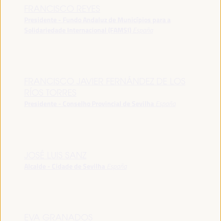
FRANCISCO REYES
Presidente - Fundo Andaluz de Municípios para a
Solidariedade Internacional (FAMSI)
España
FRANCISCO JAVIER FERNÁNDEZ DE LOS
RÍOS TORRES
Presidente - Conselho Provincial de Sevilha
España
JOSÉ LUIS SANZ
Alcalde - Cidade de Sevilha
España
EVA GRANADOS