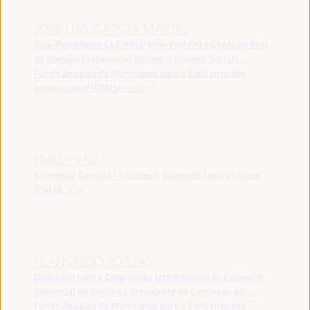
JOSÉ LUIS GARCÍA MARTÍN
Vice-Presidente da FAMSI, Vice-Prefeito e Chefe da Área
de Atenção Preferencial Bairros e Direitos Sociais... -
Fundo Andaluz de Municípios para a Solidariedade
Internacional (FAMSI)
España
EMILIA SÁIZ
Secretaria General - Cidades e Governos Locais Unidos
(CGLU)
UCLG
FRANCISCO TOAJAS
Deputado para a Cooperação Internacional do Conselho
Provincial de Sevilha e Presidente da Comissão de... -
Fundo Andaluz de Municípios para a Solidariedade