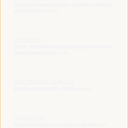
Gerente de Programa e Instrutor - Academia da Haia para
a governação local
España
ANTON LEIS
Diretor - Agência Espanhola de Cooperação Internacional
para o Desenvolvimento
España
ELISE PIERRETTE MEMONG
Secretária Geral da RAESS - RIPESS
Camarões
GILSON PINA
Diretor de Planeamento - Governo de Cabo Verde
Cabo