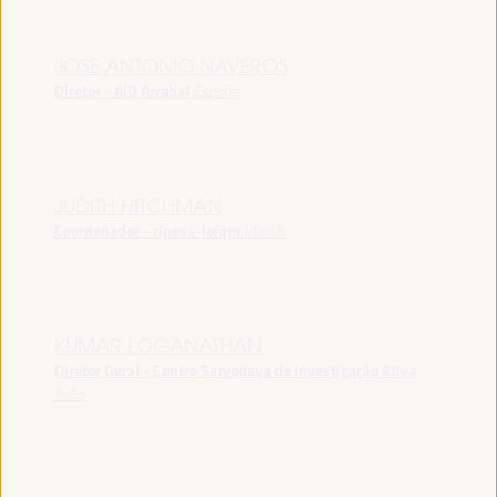
JOSE ANTONIO NAVEROS
Diretor - AID Arrabal
España
JUDITH HITCHMAN
Coordenador - ripess-joiqm
Irlanda
KUMAR LOGANATHAN
Diretor Geral - Centro Sarvodaya de Investigação Ativa
Índia