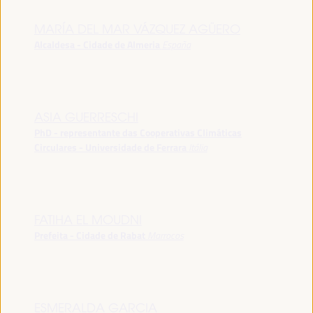
MARÍA DEL MAR VÁZQUEZ AGÜERO
Alcaldesa - Cidade de Almeria
España
ASIA GUERRESCHI
PhD - representante das Cooperativas Climáticas
Circulares - Universidade de Ferrara
Itália
FATIHA EL MOUDNI
Prefeita - Cidade de Rabat
Marrocos
ESMERALDA GARCIA