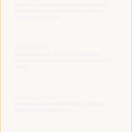
Secretário de Estado da Cooperação Internacional do
Ministério dos Negócios Estrangeiros de Espanha -
Governo espanhol
España
HAOLIANG XU
Subsecretário-Geral, Administrador Associado -
Programa das Nações Unidas para o Desenvolvimento
(PNUD)
JAN VAN ZANEN
Presidente da CGLU e Prefeito de Haia - Cidades e
Governos Locais Unidos (CGLU)