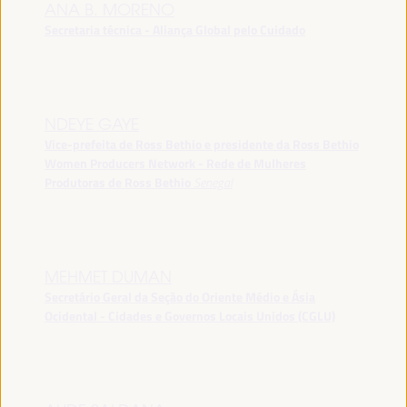
ANA B. MORENO
Secretaria técnica - Aliança Global pelo Cuidado
NDEYE GAYE
Vice-prefeita de Ross Bethio e presidente da Ross Bethio
Women Producers Network - Rede de Mulheres
Produtoras de Ross Bethio
Senegal
MEHMET DUMAN
Secretário Geral da Seção do Oriente Médio e Ásia
Ocidental - Cidades e Governos Locais Unidos (CGLU)