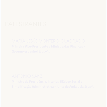
PALESTRANTES
MARÍA JESÚS MONTERO CUADRADO
Primeira Vice-Presidente e Ministra das Finanças -
Governo espanhol
Espanha
ANTONIO SANZ
Ministro da Presidência, Interior, Diálogo Social e
Simplificação Administrativa - Junta de Andalucía
España