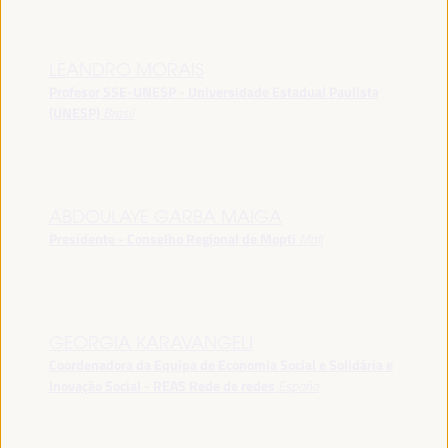
LEANDRO MORAIS
Profesor SSE-UNESP - Universidade Estadual Paulista
(UNESP)
Brasil
ABDOULAYE GARBA MAIGA
Presidente - Conselho Regional de Mopti
Mali
GEORGIA KARAVANGELI
Coordenadora da Equipa de Economia Social e Solidária e
Inovação Social - REAS Rede de redes
España