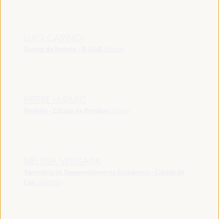
LUIGI CARINCI
Diretor do Projeto - B-LIVE
España
PIERRE HURMIC
Prefeito - Cidade de Bordéus
França
MELISSA VERGARA
Secretária de Desenvolvimento Econômico - Cidade de
Cali
Colômbia