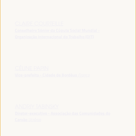
CLAIRE COURTEILLE
Conselheiro Sênior da Cúpula Social Mundial -
Organização Internacional do Trabalho (OIT)
CÉLINE PAPIN
Vice-prefeito - Cidade de Bordéus
França
ANDRIY TABINSKY
Diretor-executivo - Associação das Comunidades do
Carvão
Ucrânia