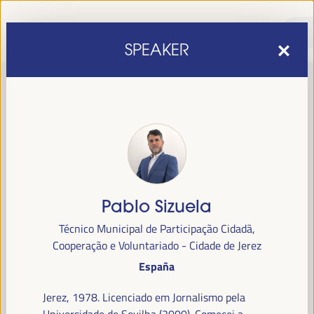
SPEAKER
Pablo Sizuela
sexta edição do Fórum Mundial para o Desenvolvimento
A
Técnico Municipal de Participação Cidadã,
Económico Local
1 a 4 de abril de 2025 em
será realizada de
Cooperação e Voluntariado - Cidade de Jerez
Sevilha, Espanha,
no Palácio de Congressos e Exposições (FIBES).
España
Programa
Jerez, 1978. Licenciado em Jornalismo pela
Universidade de Sevilha (2000). Comecei a