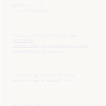
BLANCA MIEDES
Diretor - COIDESO
España
PABLO FERNÁNDEZ MARMISSOLLE-
DAGUERRE
Secretário-Geral Adjunto das Associações - Cidades e
Governos Locais Unidos (CGLU)
CGLU
JEAN PAUL BETCHEM A MEYNICK
Secretário Permanente - REMCESS
Camarões
PAULO GALVÃO