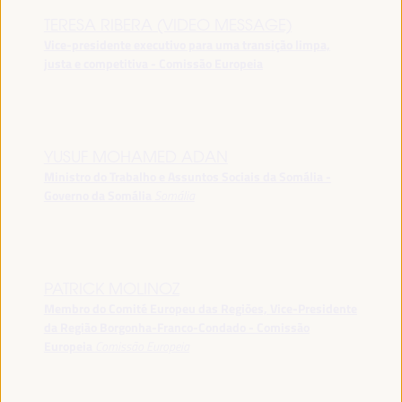
TERESA RIBERA (VIDEO MESSAGE)
Vice-presidente executivo para uma transição limpa,
justa e competitiva - Comissão Europeia
YUSUF MOHAMED ADAN
Ministro do Trabalho e Assuntos Sociais da Somália -
Governo da Somália
Somália
PATRICK MOLINOZ
Membro do Comité Europeu das Regiões, Vice-Presidente
da Região Borgonha-Franco-Condado - Comissão
Europeia
Comissão Europeia