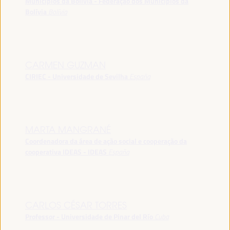
Municípios da Bolívia - Federação dos Municípios da
Bolívia
Bolívia
CARMEN GUZMAN
CIRIEC - Universidade de Sevilha
España
MARTA MANGRANÉ
Coordenadora da área de ação social e cooperação da
cooperativa IDEAS - IDEAS
España
CARLOS CÉSAR TORRES
Professor - Universidade de Pinar del Río
Cuba