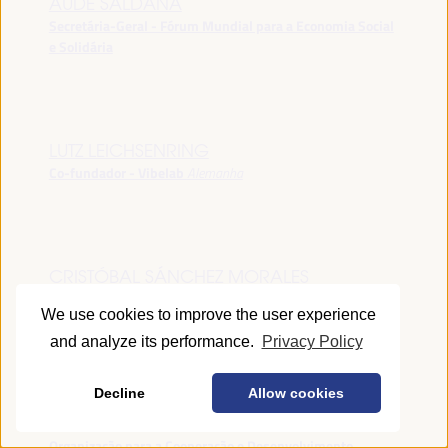
AUDE SALDANA
Secretária-Geral - Fórum Mundial para a Economia Social
e Solidária
LUTZ LEICHSENRING
Co-fundador - Vibelab
Alemanha
CRISTÓBAL SÁNCHEZ MORALES
Vice-conselheiro da Indústria - Junta de Andalucía
España
We use cookies to improve the user experience
and analyze its performance.
Privacy Policy
Decline
Allow cookies
ANNA RUBIN
Gerente do Fórum de Desenvolvimento Local -
Organização para a Cooperação e Desenvolvimento