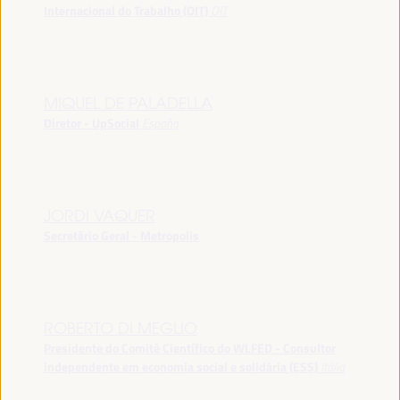
Internacional do Trabalho (OIT)
OIT
MIQUEL DE PALADELLA
Diretor - UpSocial
España
JORDI VAQUER
Secretário Geral - Metropolis
ROBERTO DI MEGLIO
Presidente do Comitê Científico do WLFED - Consultor
independente em economia social e solidária (ESS)
Itália