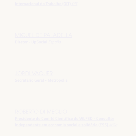
Internacional do Trabalho (OIT)
OIT
MIQUEL DE PALADELLA
Diretor - UpSocial
España
JORDI VAQUER
Secretário Geral - Metropolis
ROBERTO DI MEGLIO
Presidente do Comitê Científico do WLFED - Consultor
independente em economia social e solidária (ESS)
Itália