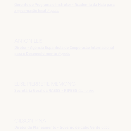
Gerente de Programa e Instrutor - Academia da Haia para
a governação local
España
ANTON LEIS
Diretor - Agência Espanhola de Cooperação Internacional
para o Desenvolvimento
España
ELISE PIERRETTE MEMONG
Secretária Geral da RAESS - RIPESS
Camarões
GILSON PINA
Diretor de Planeamento - Governo de Cabo Verde
Cabo