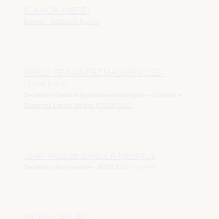
BLANCA MIEDES
Diretor - COIDESO
España
PABLO FERNÁNDEZ MARMISSOLLE-
DAGUERRE
Secretário-Geral Adjunto das Associações - Cidades e
Governos Locais Unidos (CGLU)
CGLU
JEAN PAUL BETCHEM A MEYNICK
Secretário Permanente - REMCESS
Camarões
PAULO GALVÃO