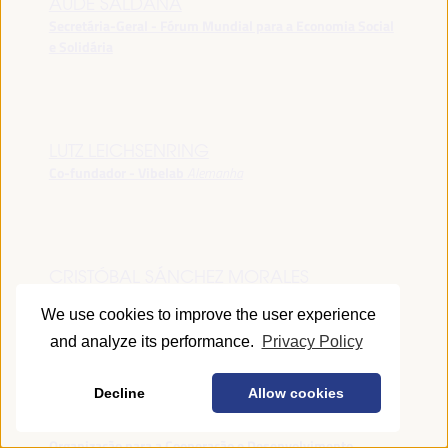
AUDE SALDANA
Secretária-Geral - Fórum Mundial para a Economia Social
e Solidária
LUTZ LEICHSENRING
Co-fundador - Vibelab
Alemanha
CRISTÓBAL SÁNCHEZ MORALES
Vice-conselheiro da Indústria - Junta de Andalucía
España
We use cookies to improve the user experience
and analyze its performance.
Privacy Policy
Decline
Allow cookies
ANNA RUBIN
Gerente do Fórum de Desenvolvimento Local -
Organização para a Cooperação e Desenvolvimento