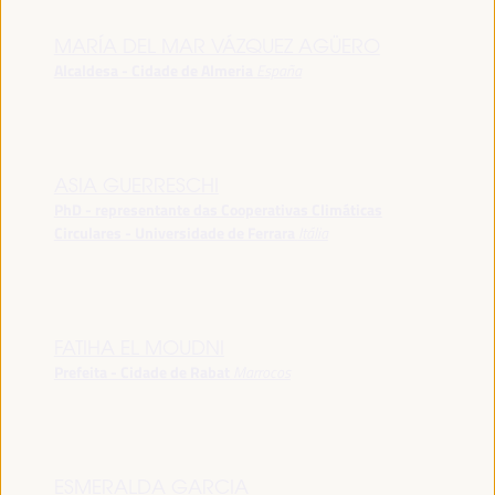
MARÍA DEL MAR VÁZQUEZ AGÜERO
Alcaldesa - Cidade de Almeria
España
ASIA GUERRESCHI
PhD - representante das Cooperativas Climáticas
Circulares - Universidade de Ferrara
Itália
FATIHA EL MOUDNI
Prefeita - Cidade de Rabat
Marrocos
ESMERALDA GARCIA