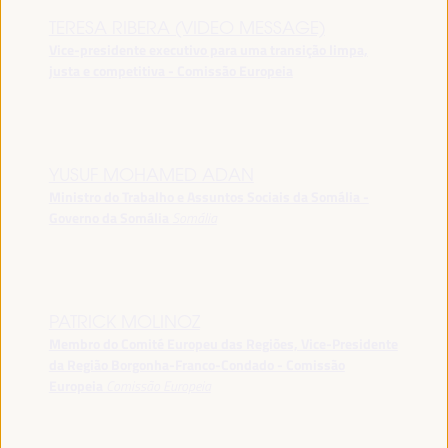
TERESA RIBERA (VIDEO MESSAGE)
Vice-presidente executivo para uma transição limpa,
justa e competitiva - Comissão Europeia
YUSUF MOHAMED ADAN
Ministro do Trabalho e Assuntos Sociais da Somália -
Governo da Somália
Somália
PATRICK MOLINOZ
Membro do Comité Europeu das Regiões, Vice-Presidente
da Região Borgonha-Franco-Condado - Comissão
Europeia
Comissão Europeia