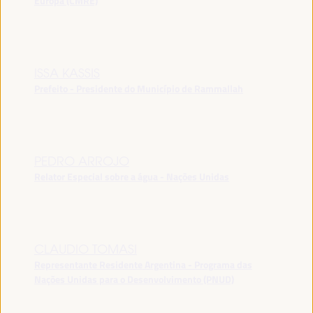
Europa (CMRE)
ISSA KASSIS
Prefeito - Presidente do Município de Rammallah
PEDRO ARROJO
Relator Especial sobre a água - Nações Unidas
CLAUDIO TOMASI
Representante Residente Argentina - Programa das
Nações Unidas para o Desenvolvimento (PNUD)