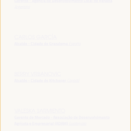
Gerente - Agência de Desenvolvimento Local de Rafaela
Argentina
CARLOS GARCÍA
Alcalde - Cidade de Grazalema
España
BERRY VRBANOVIC
Alcalde - Cidade de Kitchener
Canadá
VALESKA SARMIENTO
Gerente de Mercado - Associação de Desenvolvimento
Agrícola e Empresarial (ADAM)
Guatemala