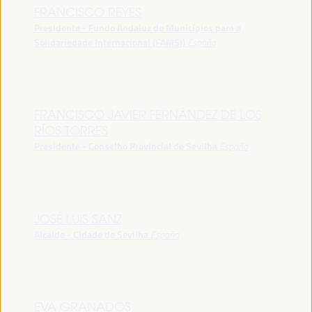
FRANCISCO REYES
Presidente - Fundo Andaluz de Municípios para a
Solidariedade Internacional (FAMSI)
España
FRANCISCO JAVIER FERNÁNDEZ DE LOS
RÍOS TORRES
Presidente - Conselho Provincial de Sevilha
España
JOSÉ LUIS SANZ
Alcalde - Cidade de Sevilha
España
EVA GRANADOS