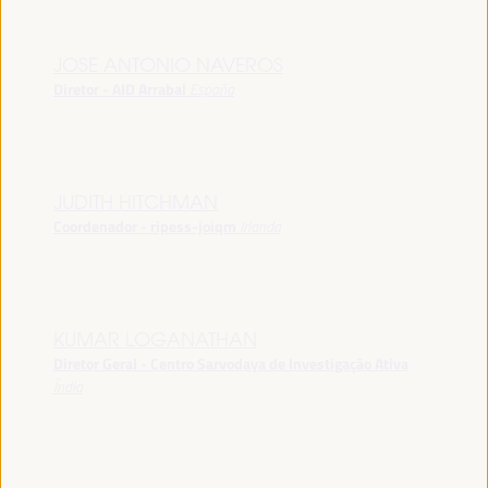
JOSE ANTONIO NAVEROS
Diretor - AID Arrabal
España
JUDITH HITCHMAN
Coordenador - ripess-joiqm
Irlanda
KUMAR LOGANATHAN
Diretor Geral - Centro Sarvodaya de Investigação Ativa
Índia