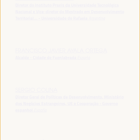
Diretor do Instituto Praxis da Universidade Tecnológica
Nacional e Vice-diretor do Mestrado em Desenvolvimento
Territorial... - Universidade de Rafaela
Argentina
FRANCISCO JAVIER AYALA ORTEGA
Alcalde - Cidade de Fuenlabrada
España
SERGIO COLINA
Diretor Geral de Políticas de Desenvolvimento, Ministério
dos Negócios Estrangeiros, UE e Cooperação - Governo
espanhol
España