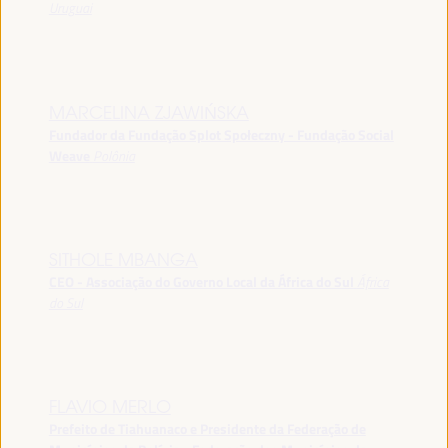
Uruguai
MARCELINA ZJAWIŃSKA
Fundador da Fundação Splot Społeczny - Fundação Social
Weave
Polônia
SITHOLE MBANGA
CEO - Associação do Governo Local da África do Sul
África
do Sul
FLAVIO MERLO
Prefeito de Tiahuanaco e Presidente da Federação de