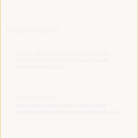
PALESTRANTES
MARÍA JESÚS MONTERO CUADRADO
Primeira Vice-Presidente e Ministra das Finanças -
Governo espanhol
Espanha
ANTONIO SANZ
Ministro da Presidência, Interior, Diálogo Social e
Simplificação Administrativa - Junta de Andalucía
España