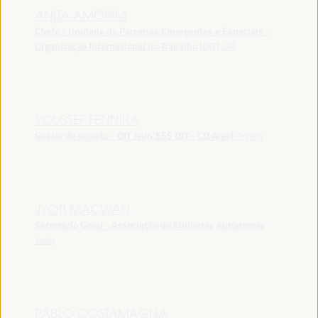
ANITA AMORIM
Chefe - Unidade de Parcerias Emergentes e Especiais -
Organização Internacional do Trabalho (OIT)
OIT
YOUSSEF FENNIRA
Gestor de projeto - OIT Jeun’ESS OIT - CO Argel
Argélia
JYOTI MACWAN
Secretário Geral - Associação de Mulheres Autónomas
Índia
PABLO COSTAMAGNA