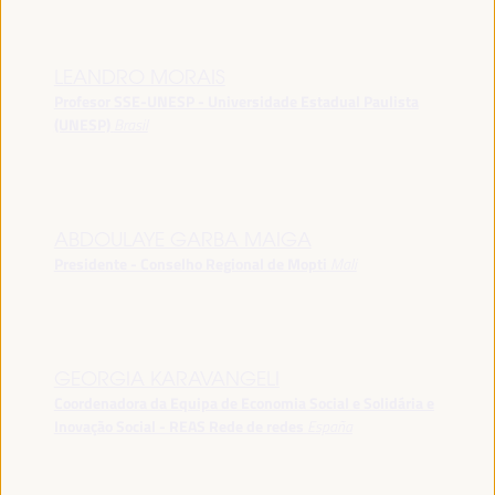
LEANDRO MORAIS
Profesor SSE-UNESP - Universidade Estadual Paulista
(UNESP)
Brasil
ABDOULAYE GARBA MAIGA
Presidente - Conselho Regional de Mopti
Mali
GEORGIA KARAVANGELI
Coordenadora da Equipa de Economia Social e Solidária e
Inovação Social - REAS Rede de redes
España