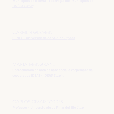
Municípios da Bolívia - Federação dos Municípios da
Bolívia
Bolívia
CARMEN GUZMAN
CIRIEC - Universidade de Sevilha
España
MARTA MANGRANÉ
Coordenadora da área de ação social e cooperação da
cooperativa IDEAS - IDEAS
España
CARLOS CÉSAR TORRES
Professor - Universidade de Pinar del Río
Cuba