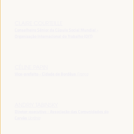
CLAIRE COURTEILLE
Conselheiro Sênior da Cúpula Social Mundial -
Organização Internacional do Trabalho (OIT)
CÉLINE PAPIN
Vice-prefeito - Cidade de Bordéus
França
ANDRIY TABINSKY
Diretor-executivo - Associação das Comunidades do
Carvão
Ucrânia