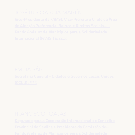
JOSÉ LUIS GARCÍA MARTÍN
Vice-Presidente da FAMSI, Vice-Prefeito e Chefe da Área
de Atenção Preferencial Bairros e Direitos Sociais... -
Fundo Andaluz de Municípios para a Solidariedade
Internacional (FAMSI)
España
EMILIA SÁIZ
Secretaria General - Cidades e Governos Locais Unidos
(CGLU)
UCLG
FRANCISCO TOAJAS
Deputado para a Cooperação Internacional do Conselho
Provincial de Sevilha e Presidente da Comissão de... -
Fundo Andaluz de Municípios para a Solidariedade