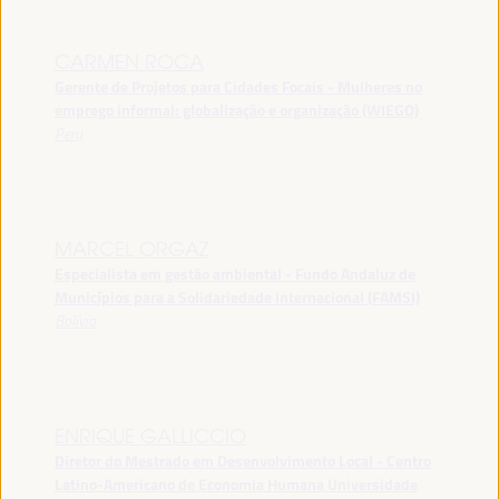
CARMEN ROCA
Gerente de Projetos para Cidades Focais - Mulheres no
emprego informal: globalização e organização (WIEGO)
Peru
MARCEL ORGAZ
Especialista em gestão ambiental - Fundo Andaluz de
Municípios para a Solidariedade Internacional (FAMSI)
Bolívia
ENRIQUE GALLICCIO
Diretor do Mestrado em Desenvolvimento Local - Centro
Latino-Americano de Economia Humana Universidade