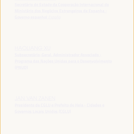
Secretário de Estado da Cooperação Internacional do
Ministério dos Negócios Estrangeiros de Espanha -
Governo espanhol
España
HAOLIANG XU
Subsecretário-Geral, Administrador Associado -
Programa das Nações Unidas para o Desenvolvimento
(PNUD)
JAN VAN ZANEN
Presidente da CGLU e Prefeito de Haia - Cidades e
Governos Locais Unidos (CGLU)