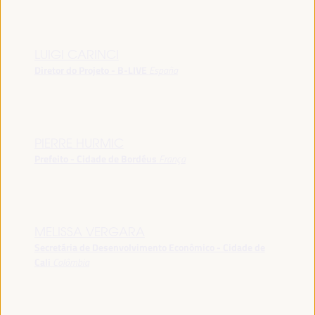
LUIGI CARINCI
Diretor do Projeto - B-LIVE
España
PIERRE HURMIC
Prefeito - Cidade de Bordéus
França
MELISSA VERGARA
Secretária de Desenvolvimento Econômico - Cidade de
Cali
Colômbia