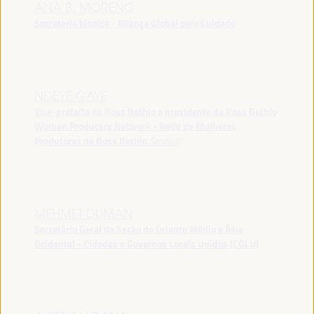
ANA B. MORENO
Secretaria técnica - Aliança Global pelo Cuidado
NDEYE GAYE
Vice-prefeita de Ross Bethio e presidente da Ross Bethio
Women Producers Network - Rede de Mulheres
Produtoras de Ross Bethio
Senegal
MEHMET DUMAN
Secretário Geral da Seção do Oriente Médio e Ásia
Ocidental - Cidades e Governos Locais Unidos (CGLU)