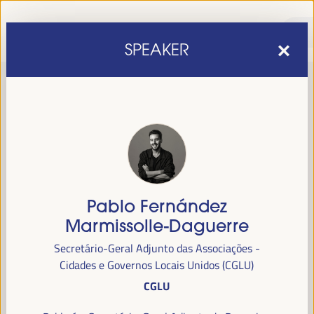
SPEAKER
Pablo Fernández
sexta edição do Fórum Mundial para o Desenvolvimento
A
Marmissolle-Daguerre
Económico Local
1 a 4 de abril de 2025 em
será realizada de
Secretário-Geral Adjunto das Associações -
Sevilha, Espanha,
no Palácio de Congressos e Exposições (FIBES).
Cidades e Governos Locais Unidos (CGLU)
CGLU
Programa