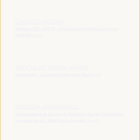
LEANDRO MORAIS
Profesor SSE-UNESP - Universidade Estadual Paulista
(UNESP)
Brasil
ABDOULAYE GARBA MAIGA
Presidente - Conselho Regional de Mopti
Mali
GEORGIA KARAVANGELI
Coordenadora da Equipa de Economia Social e Solidária e
Inovação Social - REAS Rede de redes
España