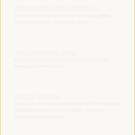
TERESA RIBERA (VIDEO MESSAGE)
Vice-presidente executivo para uma transição limpa,
justa e competitiva - Comissão Europeia
YUSUF MOHAMED ADAN
Ministro do Trabalho e Assuntos Sociais da Somália -
Governo da Somália
Somália
PATRICK MOLINOZ
Membro do Comité Europeu das Regiões, Vice-Presidente
da Região Borgonha-Franco-Condado - Comissão
Europeia
Comissão Europeia