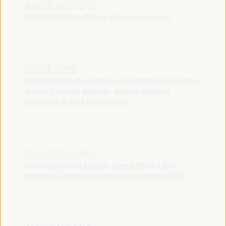
ANA B. MORENO
Secretaria técnica - Aliança Global pelo Cuidado
NDEYE GAYE
Vice-prefeita de Ross Bethio e presidente da Ross Bethio
Women Producers Network - Rede de Mulheres
Produtoras de Ross Bethio
Senegal
MEHMET DUMAN
Secretário Geral da Seção do Oriente Médio e Ásia
Ocidental - Cidades e Governos Locais Unidos (CGLU)