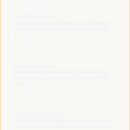
CARMEN ROCA
Gerente de Projetos para Cidades Focais - Mulheres no
emprego informal: globalização e organização (WIEGO)
Peru
MARCEL ORGAZ
Especialista em gestão ambiental - Fundo Andaluz de
Municípios para a Solidariedade Internacional (FAMSI)
Bolívia
ENRIQUE GALLICCIO
Diretor do Mestrado em Desenvolvimento Local - Centro
Latino-Americano de Economia Humana Universidade