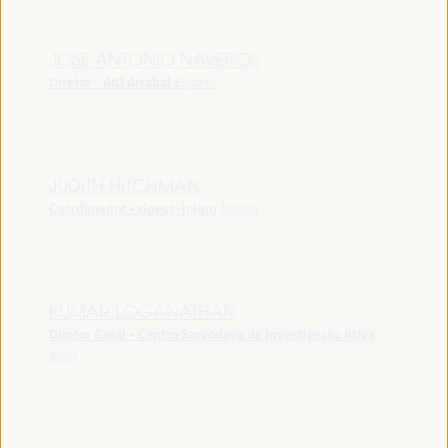
JOSE ANTONIO NAVEROS
Diretor - AID Arrabal
España
JUDITH HITCHMAN
Coordenador - ripess-joiqm
Irlanda
KUMAR LOGANATHAN
Diretor Geral - Centro Sarvodaya de Investigação Ativa
Índia