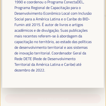
1990 e coordenou o Programa ConectaDEL,
Programa Regional de Capacitação para o
Desenvolvimento Econômico Local com Inclusão
TRANSIÇÃO JUSTA,
Social para a América Latina e o Caribe do BID-
FINANCIAMENTO DO
Fumin até 2015. É autor de livros e artigos
DESENVOLVIMENTO E SOLUÇÕES
acadêmicos e de divulgação; Suas publicações
TERRITORIAIS, O TEMA DO VI
mais recentes referem-se à abordagem da
capacitação no território, ao estado das políticas
WFLED
de desenvolvimento territorial e aos sistemas
O VI WFLED abordará as prioridades globais no tema da tripla
de inovação territorial. Coordenador Geral da
transição, justiça social, formação para o emprego no território,
Rede DETE (Rede de Desenvolvimento
gestão pública, parcerias público-privadas e o papel do setor privado e
Territorial da América Latina e Caribe) até
da economia social e solidária, emprego e trabalho decente e a
dezembro de 2022.
abordagem de uma nova economia que “cuida” do território, bem
como alianças multiníveis, políticas globais, nacionais e
descentralizadas (regionais-locais).
Leia a nota conceitual