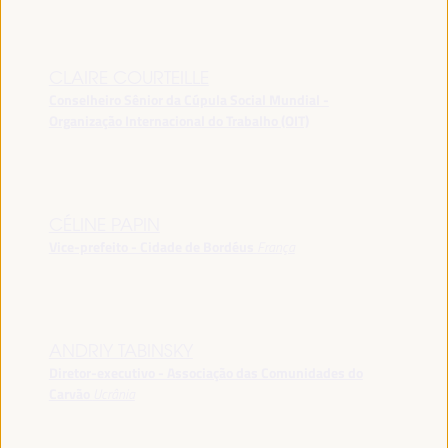
CLAIRE COURTEILLE
Conselheiro Sênior da Cúpula Social Mundial -
Organização Internacional do Trabalho (OIT)
CÉLINE PAPIN
Vice-prefeito - Cidade de Bordéus
França
ANDRIY TABINSKY
Diretor-executivo - Associação das Comunidades do
Carvão
Ucrânia