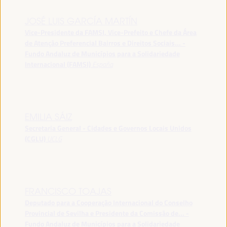
JOSÉ LUIS GARCÍA MARTÍN
Vice-Presidente da FAMSI, Vice-Prefeito e Chefe da Área
de Atenção Preferencial Bairros e Direitos Sociais... -
Fundo Andaluz de Municípios para a Solidariedade
Internacional (FAMSI)
España
EMILIA SÁIZ
Secretaria General - Cidades e Governos Locais Unidos
(CGLU)
UCLG
FRANCISCO TOAJAS
Deputado para a Cooperação Internacional do Conselho
Provincial de Sevilha e Presidente da Comissão de... -
Fundo Andaluz de Municípios para a Solidariedade