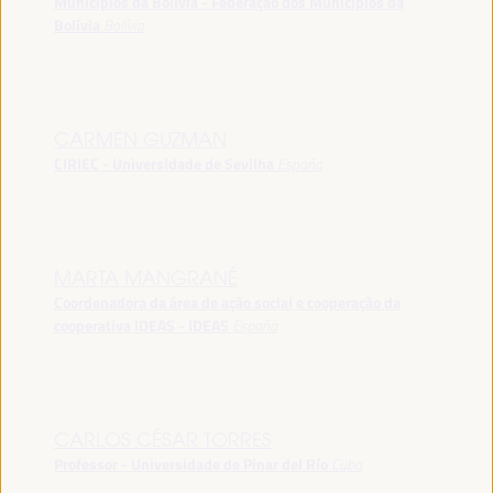
Municípios da Bolívia - Federação dos Municípios da
Bolívia
Bolívia
CARMEN GUZMAN
CIRIEC - Universidade de Sevilha
España
MARTA MANGRANÉ
Coordenadora da área de ação social e cooperação da
cooperativa IDEAS - IDEAS
España
CARLOS CÉSAR TORRES
Professor - Universidade de Pinar del Río
Cuba