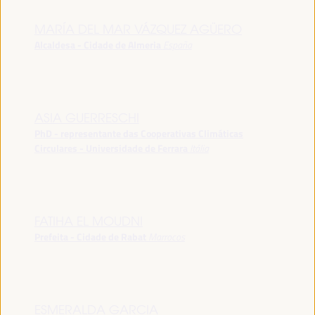
MARÍA DEL MAR VÁZQUEZ AGÜERO
Alcaldesa - Cidade de Almeria
España
ASIA GUERRESCHI
PhD - representante das Cooperativas Climáticas
Circulares - Universidade de Ferrara
Itália
FATIHA EL MOUDNI
Prefeita - Cidade de Rabat
Marrocos
ESMERALDA GARCIA