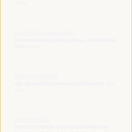
Uruguai
MARCELINA ZJAWIŃSKA
Fundador da Fundação Splot Społeczny - Fundação Social
Weave
Polônia
SITHOLE MBANGA
CEO - Associação do Governo Local da África do Sul
África
do Sul
FLAVIO MERLO
Prefeito de Tiahuanaco e Presidente da Federação de