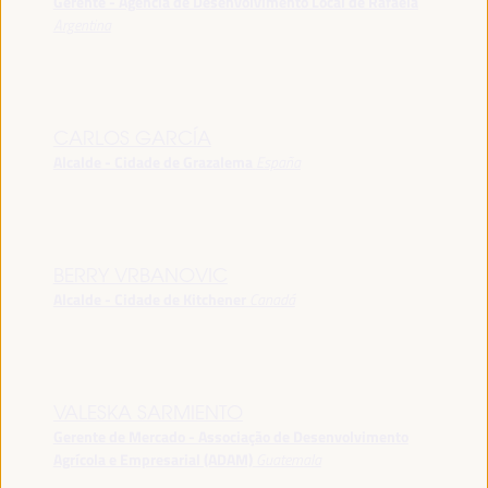
Gerente - Agência de Desenvolvimento Local de Rafaela
Argentina
CARLOS GARCÍA
Alcalde - Cidade de Grazalema
España
BERRY VRBANOVIC
Alcalde - Cidade de Kitchener
Canadá
VALESKA SARMIENTO
Gerente de Mercado - Associação de Desenvolvimento
Agrícola e Empresarial (ADAM)
Guatemala