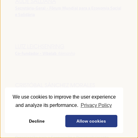
AUDE SALDANA
Secretária-Geral - Fórum Mundial para a Economia Social
e Solidária
LUTZ LEICHSENRING
Co-fundador - Vibelab
Alemanha
CRISTÓBAL SÁNCHEZ MORALES
Vice-conselheiro da Indústria - Junta de Andalucía
España
We use cookies to improve the user experience
and analyze its performance.
Privacy Policy
Decline
Allow cookies
ANNA RUBIN
Gerente do Fórum de Desenvolvimento Local -
Organização para a Cooperação e Desenvolvimento