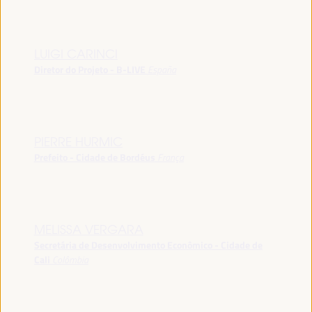
LUIGI CARINCI
Diretor do Projeto - B-LIVE
España
PIERRE HURMIC
Prefeito - Cidade de Bordéus
França
MELISSA VERGARA
Secretária de Desenvolvimento Econômico - Cidade de
Cali
Colômbia