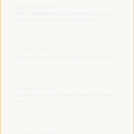
ANITA AMORIM
Chefe - Unidade de Parcerias Emergentes e Especiais -
Organização Internacional do Trabalho (OIT)
OIT
YOUSSEF FENNIRA
Gestor de projeto - OIT Jeun’ESS OIT - CO Argel
Argélia
JYOTI MACWAN
Secretário Geral - Associação de Mulheres Autónomas
Índia
PABLO COSTAMAGNA