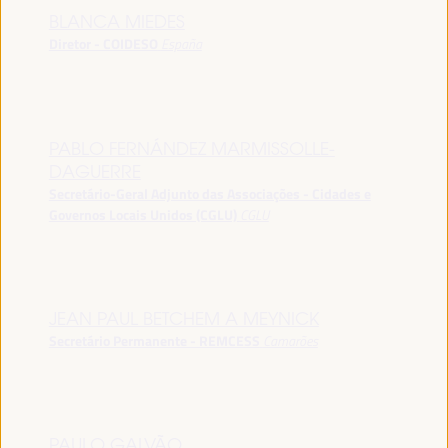
BLANCA MIEDES
Diretor - COIDESO
España
PABLO FERNÁNDEZ MARMISSOLLE-
DAGUERRE
Secretário-Geral Adjunto das Associações - Cidades e
Governos Locais Unidos (CGLU)
CGLU
JEAN PAUL BETCHEM A MEYNICK
Secretário Permanente - REMCESS
Camarões
PAULO GALVÃO