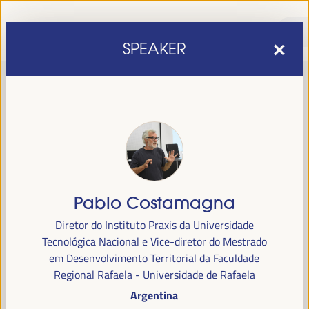
SPEAKER
Pablo Costamagna
sexta edição do Fórum Mundial para o Desenvolvimento
A
Diretor do Instituto Praxis da Universidade
Económico Local
1 a 4 de abril de 2025 em
será realizada de
Tecnológica Nacional e Vice-diretor do Mestrado
Sevilha, Espanha,
no Palácio de Congressos e Exposições (FIBES).
em Desenvolvimento Territorial da Faculdade
Regional Rafaela - Universidade de Rafaela
Programa
Argentina