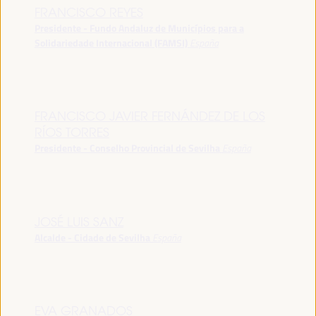
FRANCISCO REYES
Presidente - Fundo Andaluz de Municípios para a
Solidariedade Internacional (FAMSI)
España
FRANCISCO JAVIER FERNÁNDEZ DE LOS
RÍOS TORRES
Presidente - Conselho Provincial de Sevilha
España
JOSÉ LUIS SANZ
Alcalde - Cidade de Sevilha
España
EVA GRANADOS