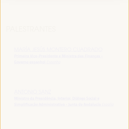
PALESTRANTES
MARÍA JESÚS MONTERO CUADRADO
Primeira Vice-Presidente e Ministra das Finanças -
Governo espanhol
Espanha
ANTONIO SANZ
Ministro da Presidência, Interior, Diálogo Social e
Simplificação Administrativa - Junta de Andalucía
España