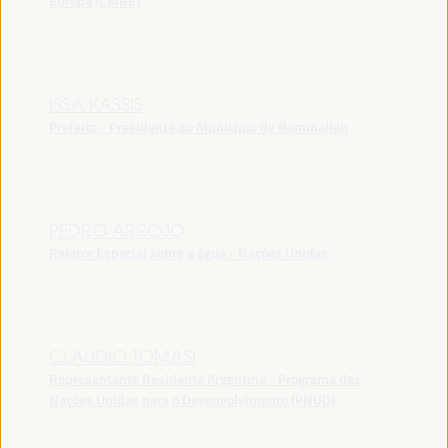
Europa (CMRE)
ISSA KASSIS
Prefeito - Presidente do Município de Rammallah
PEDRO ARROJO
Relator Especial sobre a água - Nações Unidas
CLAUDIO TOMASI
Representante Residente Argentina - Programa das
Nações Unidas para o Desenvolvimento (PNUD)