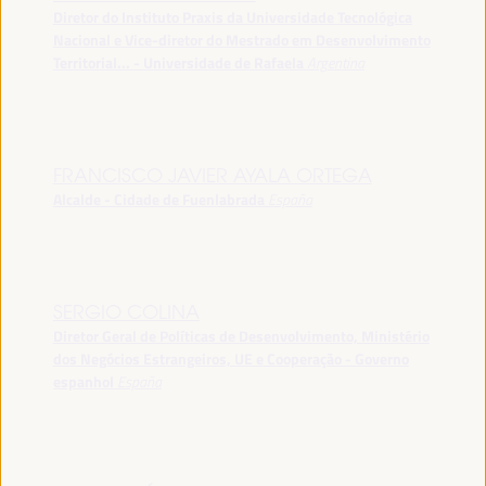
Diretor do Instituto Praxis da Universidade Tecnológica
Nacional e Vice-diretor do Mestrado em Desenvolvimento
Territorial... - Universidade de Rafaela
Argentina
FRANCISCO JAVIER AYALA ORTEGA
Alcalde - Cidade de Fuenlabrada
España
SERGIO COLINA
Diretor Geral de Políticas de Desenvolvimento, Ministério
dos Negócios Estrangeiros, UE e Cooperação - Governo
espanhol
España