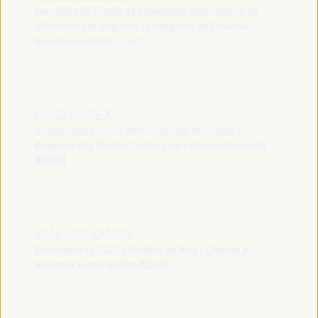
Secretário de Estado da Cooperação Internacional do
Ministério dos Negócios Estrangeiros de Espanha -
Governo espanhol
España
HAOLIANG XU
Subsecretário-Geral, Administrador Associado -
Programa das Nações Unidas para o Desenvolvimento
(PNUD)
JAN VAN ZANEN
Presidente da CGLU e Prefeito de Haia - Cidades e
Governos Locais Unidos (CGLU)