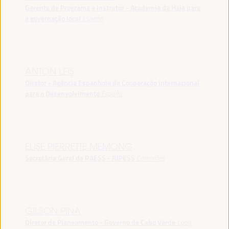
Gerente de Programa e Instrutor - Academia da Haia para
a governação local
España
ANTON LEIS
Diretor - Agência Espanhola de Cooperação Internacional
para o Desenvolvimento
España
ELISE PIERRETTE MEMONG
Secretária Geral da RAESS - RIPESS
Camarões
GILSON PINA
Diretor de Planeamento - Governo de Cabo Verde
Cabo