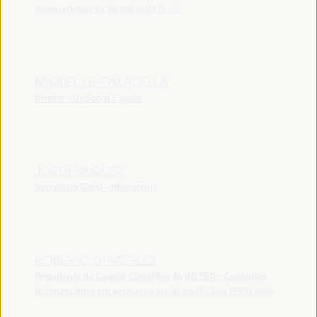
Internacional do Trabalho (OIT)
OIT
MIQUEL DE PALADELLA
Diretor - UpSocial
España
JORDI VAQUER
Secretário Geral - Metropolis
ROBERTO DI MEGLIO
Presidente do Comitê Científico do WLFED - Consultor
independente em economia social e solidária (ESS)
Itália