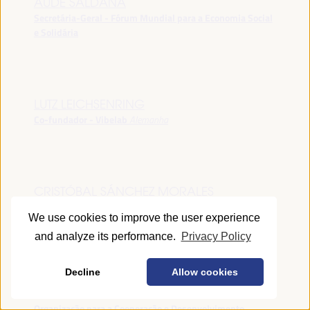
AUDE SALDANA
Secretária-Geral - Fórum Mundial para a Economia Social
e Solidária
LUTZ LEICHSENRING
Co-fundador - Vibelab
Alemanha
CRISTÓBAL SÁNCHEZ MORALES
Vice-conselheiro da Indústria - Junta de Andalucía
España
We use cookies to improve the user experience
and analyze its performance.
Privacy Policy
Decline
Allow cookies
ANNA RUBIN
Gerente do Fórum de Desenvolvimento Local -
Organização para a Cooperação e Desenvolvimento