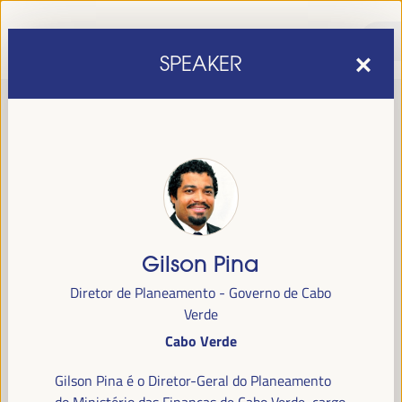
SPEAKER
Gilson Pina
sexta edição do Fórum Mundial para o Desenvolvimento
A
Diretor de Planeamento - Governo de Cabo
Económico Local
1 a 4 de abril de 2025 em
será realizada de
Verde
Sevilha, Espanha,
no Palácio de Congressos e Exposições (FIBES).
Cabo Verde
Programa
Gilson Pina é o Diretor-Geral do Planeamento
do Ministério das Finanças de Cabo Verde, cargo