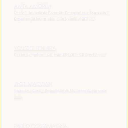
ANITA AMORIM
Chefe - Unidade de Parcerias Emergentes e Especiais -
Organização Internacional do Trabalho (OIT)
OIT
YOUSSEF FENNIRA
Gestor de projeto - OIT Jeun’ESS OIT - CO Argel
Argélia
JYOTI MACWAN
Secretário Geral - Associação de Mulheres Autónomas
Índia
PABLO COSTAMAGNA