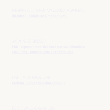
MARÍA DEL MAR VÁZQUEZ AGÜERO
Alcaldesa - Cidade de Almeria
España
ASIA GUERRESCHI
PhD - representante das Cooperativas Climáticas
Circulares - Universidade de Ferrara
Itália
FATIHA EL MOUDNI
Prefeita - Cidade de Rabat
Marrocos
ESMERALDA GARCIA