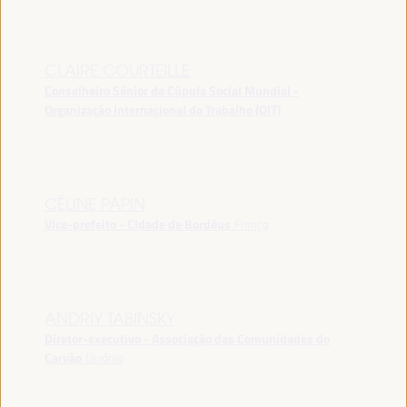
CLAIRE COURTEILLE
Conselheiro Sênior da Cúpula Social Mundial -
Organização Internacional do Trabalho (OIT)
CÉLINE PAPIN
Vice-prefeito - Cidade de Bordéus
França
ANDRIY TABINSKY
Diretor-executivo - Associação das Comunidades do
Carvão
Ucrânia