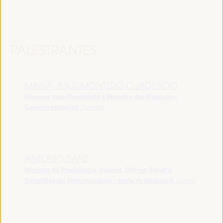
PALESTRANTES
MARÍA JESÚS MONTERO CUADRADO
Primeira Vice-Presidente e Ministra das Finanças -
Governo espanhol
Espanha
ANTONIO SANZ
Ministro da Presidência, Interior, Diálogo Social e
Simplificação Administrativa - Junta de Andalucía
España