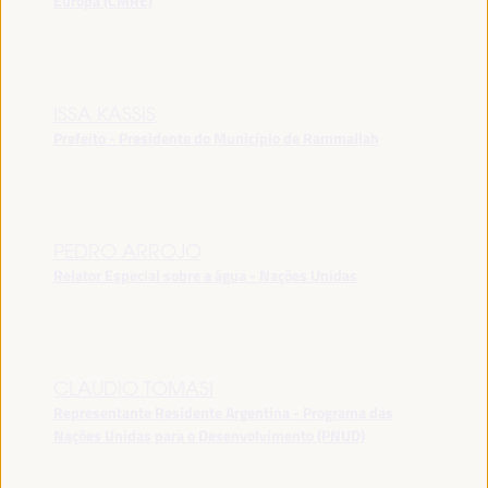
Europa (CMRE)
ISSA KASSIS
Prefeito - Presidente do Município de Rammallah
PEDRO ARROJO
Relator Especial sobre a água - Nações Unidas
CLAUDIO TOMASI
Representante Residente Argentina - Programa das
Nações Unidas para o Desenvolvimento (PNUD)