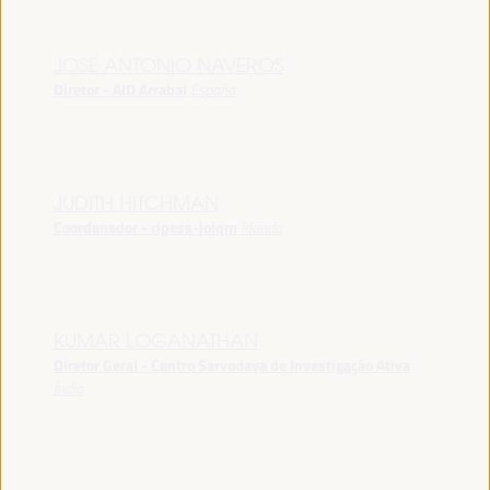
JOSE ANTONIO NAVEROS
Diretor - AID Arrabal
España
JUDITH HITCHMAN
Coordenador - ripess-joiqm
Irlanda
KUMAR LOGANATHAN
Diretor Geral - Centro Sarvodaya de Investigação Ativa
Índia