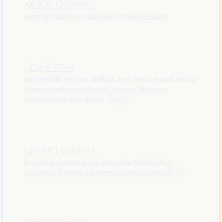
ANA B. MORENO
Secretaria técnica - Aliança Global pelo Cuidado
NDEYE GAYE
Vice-prefeita de Ross Bethio e presidente da Ross Bethio
Women Producers Network - Rede de Mulheres
Produtoras de Ross Bethio
Senegal
MEHMET DUMAN
Secretário Geral da Seção do Oriente Médio e Ásia
Ocidental - Cidades e Governos Locais Unidos (CGLU)