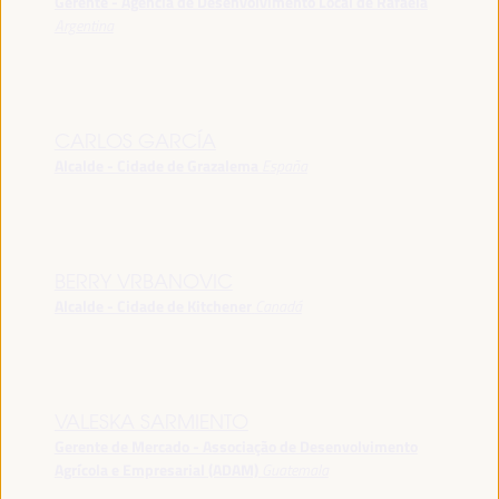
Gerente - Agência de Desenvolvimento Local de Rafaela
Argentina
CARLOS GARCÍA
Alcalde - Cidade de Grazalema
España
BERRY VRBANOVIC
Alcalde - Cidade de Kitchener
Canadá
VALESKA SARMIENTO
Gerente de Mercado - Associação de Desenvolvimento
Agrícola e Empresarial (ADAM)
Guatemala