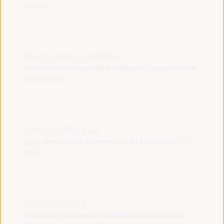
Uruguai
MARCELINA ZJAWIŃSKA
Fundador da Fundação Splot Społeczny - Fundação Social
Weave
Polônia
SITHOLE MBANGA
CEO - Associação do Governo Local da África do Sul
África
do Sul
FLAVIO MERLO
Prefeito de Tiahuanaco e Presidente da Federação de