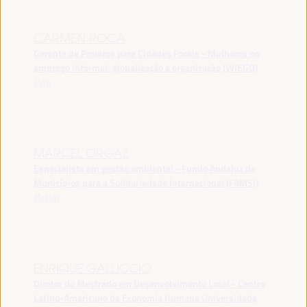
CARMEN ROCA
Gerente de Projetos para Cidades Focais - Mulheres no
emprego informal: globalização e organização (WIEGO)
Peru
MARCEL ORGAZ
Especialista em gestão ambiental - Fundo Andaluz de
Municípios para a Solidariedade Internacional (FAMSI)
Bolívia
ENRIQUE GALLICCIO
Diretor do Mestrado em Desenvolvimento Local - Centro
Latino-Americano de Economia Humana Universidade