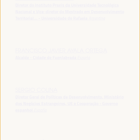
Diretor do Instituto Praxis da Universidade Tecnológica
Nacional e Vice-diretor do Mestrado em Desenvolvimento
Territorial... - Universidade de Rafaela
Argentina
FRANCISCO JAVIER AYALA ORTEGA
Alcalde - Cidade de Fuenlabrada
España
SERGIO COLINA
Diretor Geral de Políticas de Desenvolvimento, Ministério
dos Negócios Estrangeiros, UE e Cooperação - Governo
espanhol
España