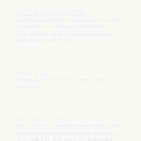
JOSÉ LUIS GARCÍA MARTÍN
Vice-Presidente da FAMSI, Vice-Prefeito e Chefe da Área
de Atenção Preferencial Bairros e Direitos Sociais... -
Fundo Andaluz de Municípios para a Solidariedade
Internacional (FAMSI)
España
EMILIA SÁIZ
Secretaria General - Cidades e Governos Locais Unidos
(CGLU)
UCLG
FRANCISCO TOAJAS
Deputado para a Cooperação Internacional do Conselho
Provincial de Sevilha e Presidente da Comissão de... -
Fundo Andaluz de Municípios para a Solidariedade