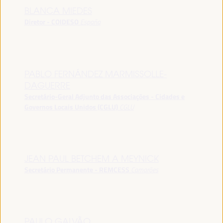
BLANCA MIEDES
Diretor - COIDESO
España
PABLO FERNÁNDEZ MARMISSOLLE-
DAGUERRE
Secretário-Geral Adjunto das Associações - Cidades e
Governos Locais Unidos (CGLU)
CGLU
JEAN PAUL BETCHEM A MEYNICK
Secretário Permanente - REMCESS
Camarões
PAULO GALVÃO