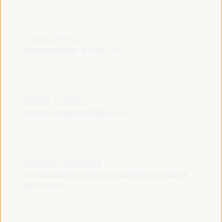
LUIGI CARINCI
Diretor do Projeto - B-LIVE
España
PIERRE HURMIC
Prefeito - Cidade de Bordéus
França
MELISSA VERGARA
Secretária de Desenvolvimento Econômico - Cidade de
Cali
Colômbia