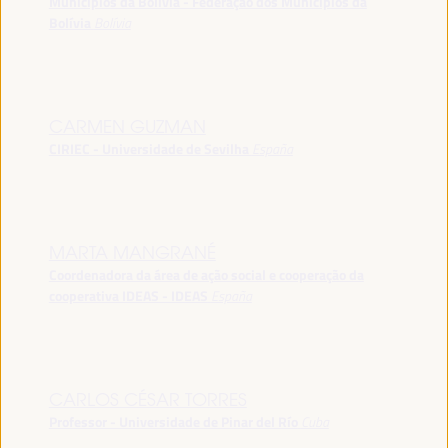
Municípios da Bolívia - Federação dos Municípios da
Bolívia
Bolívia
CARMEN GUZMAN
CIRIEC - Universidade de Sevilha
España
MARTA MANGRANÉ
Coordenadora da área de ação social e cooperação da
cooperativa IDEAS - IDEAS
España
CARLOS CÉSAR TORRES
Professor - Universidade de Pinar del Río
Cuba