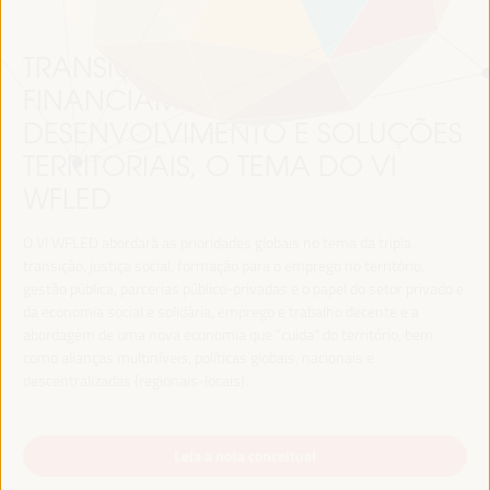
TRANSIÇÃO JUSTA,
FINANCIAMENTO DO
DESENVOLVIMENTO E SOLUÇÕES
TERRITORIAIS, O TEMA DO VI
WFLED
O VI WFLED abordará as prioridades globais no tema da tripla
transição, justiça social, formação para o emprego no território,
gestão pública, parcerias público-privadas e o papel do setor privado e
da economia social e solidária, emprego e trabalho decente e a
abordagem de uma nova economia que “cuida” do território, bem
como alianças multiníveis, políticas globais, nacionais e
descentralizadas (regionais-locais).
Leia a nota conceitual