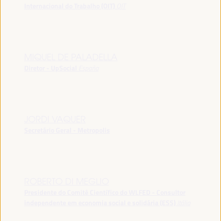
Internacional do Trabalho (OIT)
OIT
MIQUEL DE PALADELLA
Diretor - UpSocial
España
JORDI VAQUER
Secretário Geral - Metropolis
ROBERTO DI MEGLIO
Presidente do Comitê Científico do WLFED - Consultor
independente em economia social e solidária (ESS)
Itália