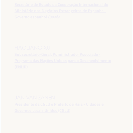
Secretário de Estado da Cooperação Internacional do
Ministério dos Negócios Estrangeiros de Espanha -
Governo espanhol
España
HAOLIANG XU
Subsecretário-Geral, Administrador Associado -
Programa das Nações Unidas para o Desenvolvimento
(PNUD)
JAN VAN ZANEN
Presidente da CGLU e Prefeito de Haia - Cidades e
Governos Locais Unidos (CGLU)