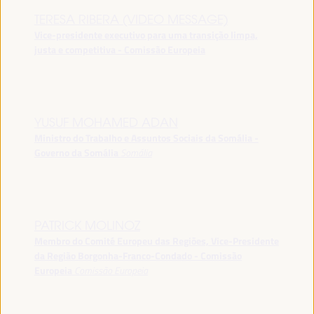
TERESA RIBERA (VIDEO MESSAGE)
Vice-presidente executivo para uma transição limpa,
justa e competitiva - Comissão Europeia
YUSUF MOHAMED ADAN
Ministro do Trabalho e Assuntos Sociais da Somália -
Governo da Somália
Somália
PATRICK MOLINOZ
Membro do Comité Europeu das Regiões, Vice-Presidente
da Região Borgonha-Franco-Condado - Comissão
Europeia
Comissão Europeia