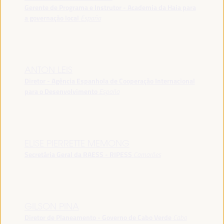
Gerente de Programa e Instrutor - Academia da Haia para
a governação local
España
ANTON LEIS
Diretor - Agência Espanhola de Cooperação Internacional
para o Desenvolvimento
España
ELISE PIERRETTE MEMONG
Secretária Geral da RAESS - RIPESS
Camarões
GILSON PINA
Diretor de Planeamento - Governo de Cabo Verde
Cabo