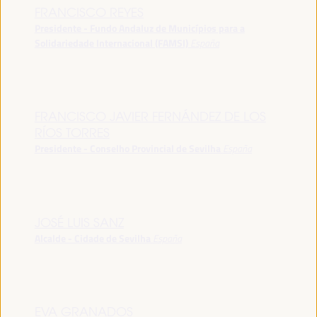
FRANCISCO REYES
Presidente - Fundo Andaluz de Municípios para a
Solidariedade Internacional (FAMSI)
España
FRANCISCO JAVIER FERNÁNDEZ DE LOS
RÍOS TORRES
Presidente - Conselho Provincial de Sevilha
España
JOSÉ LUIS SANZ
Alcalde - Cidade de Sevilha
España
EVA GRANADOS