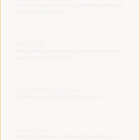
Gerente de Programa e Instrutor - Academia da Haia para
a governação local
España
ANTON LEIS
Diretor - Agência Espanhola de Cooperação Internacional
para o Desenvolvimento
España
ELISE PIERRETTE MEMONG
Secretária Geral da RAESS - RIPESS
Camarões
GILSON PINA
Diretor de Planeamento - Governo de Cabo Verde
Cabo