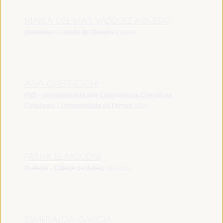
MARÍA DEL MAR VÁZQUEZ AGÜERO
Alcaldesa - Cidade de Almeria
España
ASIA GUERRESCHI
PhD - representante das Cooperativas Climáticas
Circulares - Universidade de Ferrara
Itália
FATIHA EL MOUDNI
Prefeita - Cidade de Rabat
Marrocos
ESMERALDA GARCIA