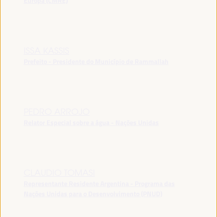
Europa (CMRE)
ISSA KASSIS
Prefeito - Presidente do Município de Rammallah
PEDRO ARROJO
Relator Especial sobre a água - Nações Unidas
CLAUDIO TOMASI
Representante Residente Argentina - Programa das
Nações Unidas para o Desenvolvimento (PNUD)