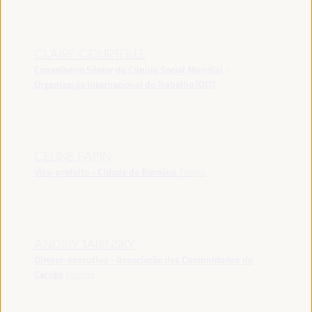
CLAIRE COURTEILLE
Conselheiro Sênior da Cúpula Social Mundial -
Organização Internacional do Trabalho (OIT)
CÉLINE PAPIN
Vice-prefeito - Cidade de Bordéus
França
ANDRIY TABINSKY
Diretor-executivo - Associação das Comunidades do
Carvão
Ucrânia