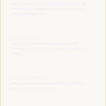
Secretário de Estado da Cooperação Internacional do
Ministério dos Negócios Estrangeiros de Espanha -
Governo espanhol
España
HAOLIANG XU
Subsecretário-Geral, Administrador Associado -
Programa das Nações Unidas para o Desenvolvimento
(PNUD)
JAN VAN ZANEN
Presidente da CGLU e Prefeito de Haia - Cidades e
Governos Locais Unidos (CGLU)