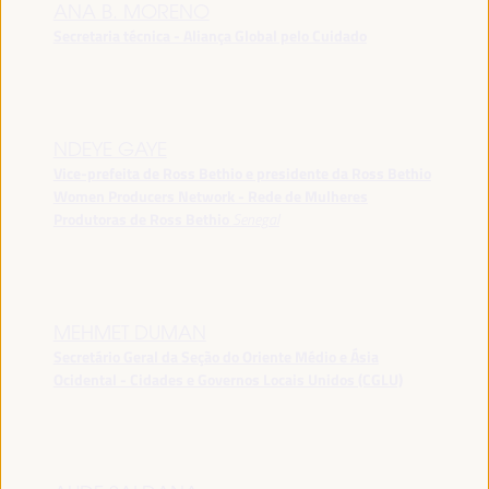
ANA B. MORENO
Secretaria técnica - Aliança Global pelo Cuidado
NDEYE GAYE
Vice-prefeita de Ross Bethio e presidente da Ross Bethio
Women Producers Network - Rede de Mulheres
Produtoras de Ross Bethio
Senegal
MEHMET DUMAN
Secretário Geral da Seção do Oriente Médio e Ásia
Ocidental - Cidades e Governos Locais Unidos (CGLU)