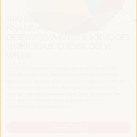
TRANSIÇÃO JUSTA,
FINANCIAMENTO DO
DESENVOLVIMENTO E SOLUÇÕES
TERRITORIAIS, O TEMA DO VI
WFLED
O VI WFLED abordará as prioridades globais no tema da tripla
transição, justiça social, formação para o emprego no território,
gestão pública, parcerias público-privadas e o papel do setor privado e
da economia social e solidária, emprego e trabalho decente e a
abordagem de uma nova economia que “cuida” do território, bem
como alianças multiníveis, políticas globais, nacionais e
descentralizadas (regionais-locais).
Leia a nota conceitual