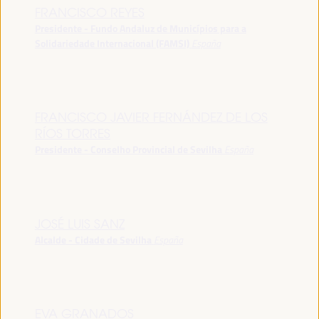
FRANCISCO REYES
Presidente - Fundo Andaluz de Municípios para a
Solidariedade Internacional (FAMSI)
España
FRANCISCO JAVIER FERNÁNDEZ DE LOS
RÍOS TORRES
Presidente - Conselho Provincial de Sevilha
España
JOSÉ LUIS SANZ
Alcalde - Cidade de Sevilha
España
EVA GRANADOS