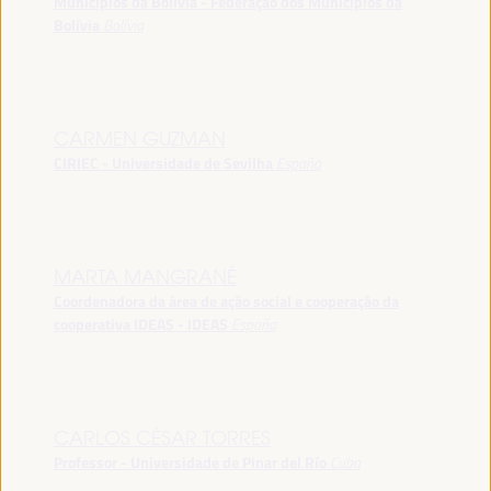
Municípios da Bolívia - Federação dos Municípios da
Bolívia
Bolívia
CARMEN GUZMAN
CIRIEC - Universidade de Sevilha
España
MARTA MANGRANÉ
Coordenadora da área de ação social e cooperação da
cooperativa IDEAS - IDEAS
España
CARLOS CÉSAR TORRES
Professor - Universidade de Pinar del Río
Cuba