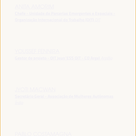
ANITA AMORIM
Chefe - Unidade de Parcerias Emergentes e Especiais -
Organização Internacional do Trabalho (OIT)
OIT
YOUSSEF FENNIRA
Gestor de projeto - OIT Jeun’ESS OIT - CO Argel
Argélia
JYOTI MACWAN
Secretário Geral - Associação de Mulheres Autónomas
Índia
PABLO COSTAMAGNA