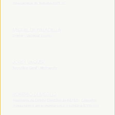
Internacional do Trabalho (OIT)
OIT
MIQUEL DE PALADELLA
Diretor - UpSocial
España
JORDI VAQUER
Secretário Geral - Metropolis
ROBERTO DI MEGLIO
Presidente do Comitê Científico do WLFED - Consultor
independente em economia social e solidária (ESS)
Itália