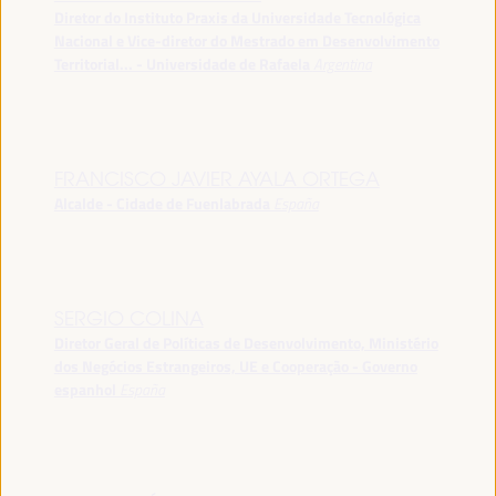
Diretor do Instituto Praxis da Universidade Tecnológica
Nacional e Vice-diretor do Mestrado em Desenvolvimento
Territorial... - Universidade de Rafaela
Argentina
FRANCISCO JAVIER AYALA ORTEGA
Alcalde - Cidade de Fuenlabrada
España
SERGIO COLINA
Diretor Geral de Políticas de Desenvolvimento, Ministério
dos Negócios Estrangeiros, UE e Cooperação - Governo
espanhol
España