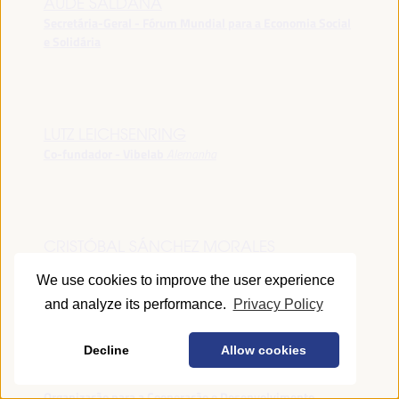
AUDE SALDANA
Secretária-Geral - Fórum Mundial para a Economia Social
e Solidária
LUTZ LEICHSENRING
Co-fundador - Vibelab
Alemanha
CRISTÓBAL SÁNCHEZ MORALES
Vice-conselheiro da Indústria - Junta de Andalucía
España
We use cookies to improve the user experience
and analyze its performance.
Privacy Policy
Decline
Allow cookies
ANNA RUBIN
Gerente do Fórum de Desenvolvimento Local -
Organização para a Cooperação e Desenvolvimento