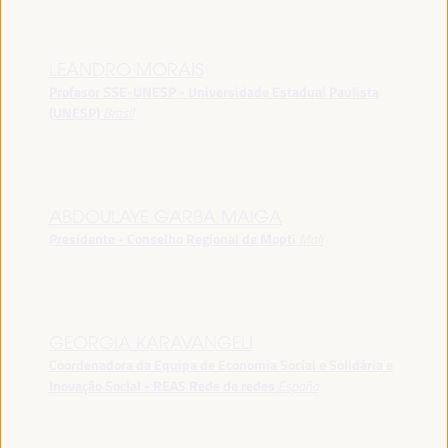
LEANDRO MORAIS
Profesor SSE-UNESP - Universidade Estadual Paulista
(UNESP)
Brasil
ABDOULAYE GARBA MAIGA
Presidente - Conselho Regional de Mopti
Mali
GEORGIA KARAVANGELI
Coordenadora da Equipa de Economia Social e Solidária e
Inovação Social - REAS Rede de redes
España