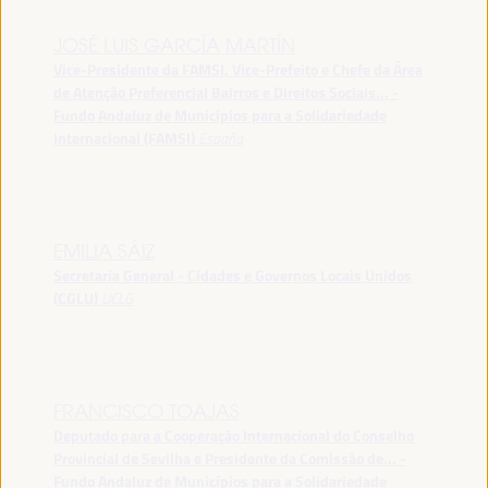
JOSÉ LUIS GARCÍA MARTÍN
Vice-Presidente da FAMSI, Vice-Prefeito e Chefe da Área
de Atenção Preferencial Bairros e Direitos Sociais... -
Fundo Andaluz de Municípios para a Solidariedade
Internacional (FAMSI)
España
EMILIA SÁIZ
Secretaria General - Cidades e Governos Locais Unidos
(CGLU)
UCLG
FRANCISCO TOAJAS
Deputado para a Cooperação Internacional do Conselho
Provincial de Sevilha e Presidente da Comissão de... -
Fundo Andaluz de Municípios para a Solidariedade