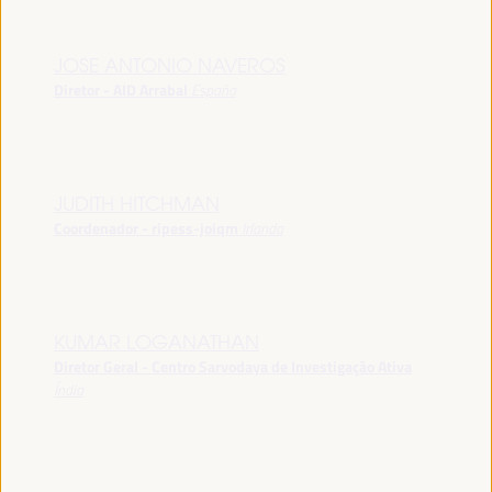
JOSE ANTONIO NAVEROS
Diretor - AID Arrabal
España
JUDITH HITCHMAN
Coordenador - ripess-joiqm
Irlanda
KUMAR LOGANATHAN
Diretor Geral - Centro Sarvodaya de Investigação Ativa
Índia