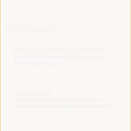
PALESTRANTES
MARÍA JESÚS MONTERO CUADRADO
Primeira Vice-Presidente e Ministra das Finanças -
Governo espanhol
Espanha
ANTONIO SANZ
Ministro da Presidência, Interior, Diálogo Social e
Simplificação Administrativa - Junta de Andalucía
España