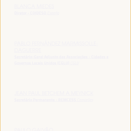
BLANCA MIEDES
Diretor - COIDESO
España
PABLO FERNÁNDEZ MARMISSOLLE-
DAGUERRE
Secretário-Geral Adjunto das Associações - Cidades e
Governos Locais Unidos (CGLU)
CGLU
JEAN PAUL BETCHEM A MEYNICK
Secretário Permanente - REMCESS
Camarões
PAULO GALVÃO