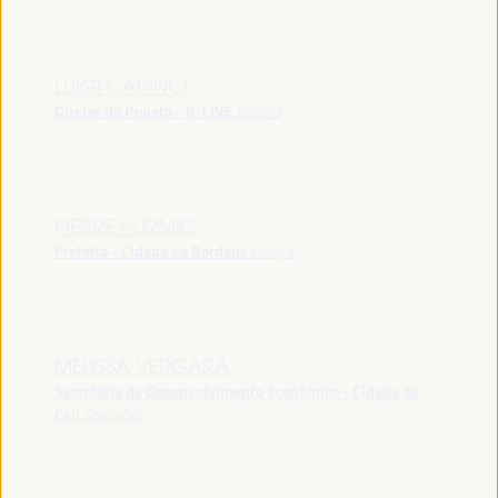
LUIGI CARINCI
Diretor do Projeto - B-LIVE
España
PIERRE HURMIC
Prefeito - Cidade de Bordéus
França
MELISSA VERGARA
Secretária de Desenvolvimento Econômico - Cidade de
Cali
Colômbia