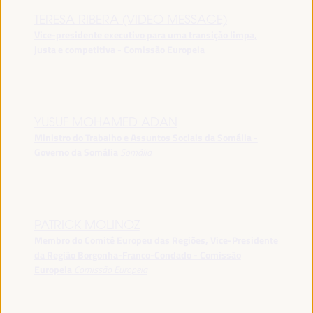
TERESA RIBERA (VIDEO MESSAGE)
Vice-presidente executivo para uma transição limpa,
justa e competitiva - Comissão Europeia
YUSUF MOHAMED ADAN
Ministro do Trabalho e Assuntos Sociais da Somália -
Governo da Somália
Somália
PATRICK MOLINOZ
Membro do Comité Europeu das Regiões, Vice-Presidente
da Região Borgonha-Franco-Condado - Comissão
Europeia
Comissão Europeia