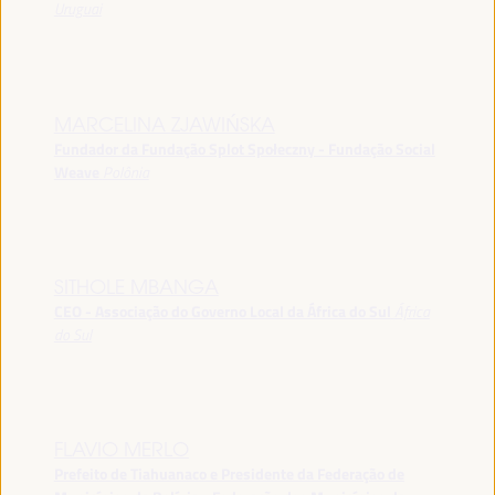
Uruguai
MARCELINA ZJAWIŃSKA
Fundador da Fundação Splot Społeczny - Fundação Social
Weave
Polônia
SITHOLE MBANGA
CEO - Associação do Governo Local da África do Sul
África
do Sul
FLAVIO MERLO
Prefeito de Tiahuanaco e Presidente da Federação de