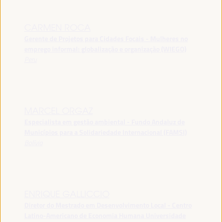
CARMEN ROCA
Gerente de Projetos para Cidades Focais - Mulheres no
emprego informal: globalização e organização (WIEGO)
Peru
MARCEL ORGAZ
Especialista em gestão ambiental - Fundo Andaluz de
Municípios para a Solidariedade Internacional (FAMSI)
Bolívia
ENRIQUE GALLICCIO
Diretor do Mestrado em Desenvolvimento Local - Centro
Latino-Americano de Economia Humana Universidade