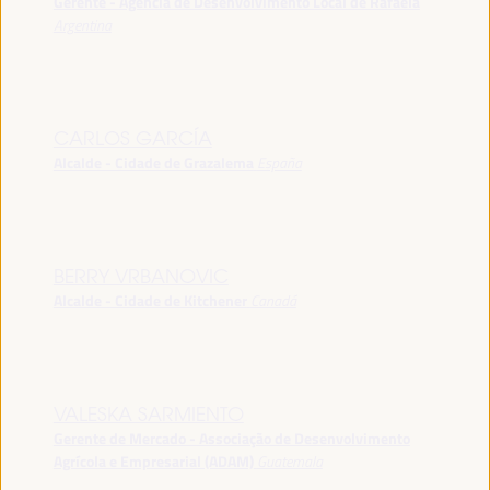
Gerente - Agência de Desenvolvimento Local de Rafaela
Argentina
CARLOS GARCÍA
Alcalde - Cidade de Grazalema
España
BERRY VRBANOVIC
Alcalde - Cidade de Kitchener
Canadá
VALESKA SARMIENTO
Gerente de Mercado - Associação de Desenvolvimento
Agrícola e Empresarial (ADAM)
Guatemala