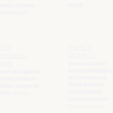
panha - Governo
(PNUD)
panhol
España
USUF
PATRICK
OHAMED
MOLINOZ
Membro do Comité
DAN
Europeu das Regiões,
nistro do Trabalho e
Vice-Presidente da
suntos Sociais da
Região Borgonha-
mália - Governo da
Franco-Condado -
mália
Somália
Comissão Europeia
Comissão Europeia