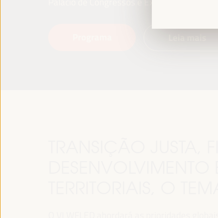
Palácio de Congressos e Exposições (FIBES)
Programa
Leia mais
TRANSIÇÃO JUSTA,
DESENVOLVIMENTO 
TERRITORIAIS, O TE
O VI WFLED abordará as prioridades globais n