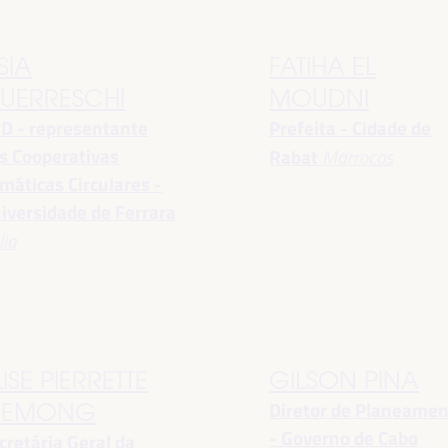
SIA
FATIHA EL
UERRESCHI
MOUDNI
D - representante
Prefeita - Cidade de
s Cooperativas
Rabat
Marrocos
imáticas Circulares -
iversidade de Ferrara
lia
LISE PIERRETTE
GILSON PINA
Diretor de Planeame
EMONG
- Governo de Cabo
cretária Geral da