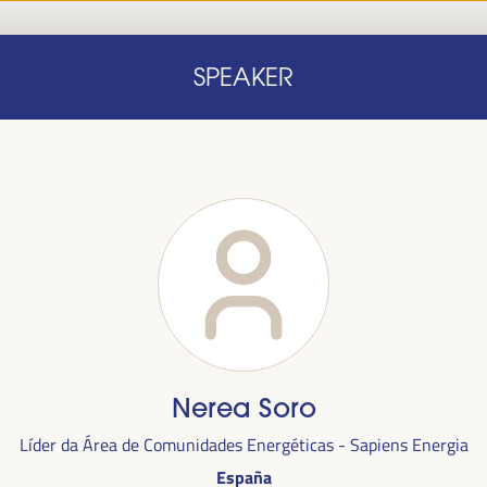
Início
Nota conceitual
Oradores
Progra
SPEAKER
Início
Nota conceitual
Oradores
Progra
Nerea Soro
alizada
Líder da Área de Comunidades Energéticas - Sapiens Energia
anha,
no
España