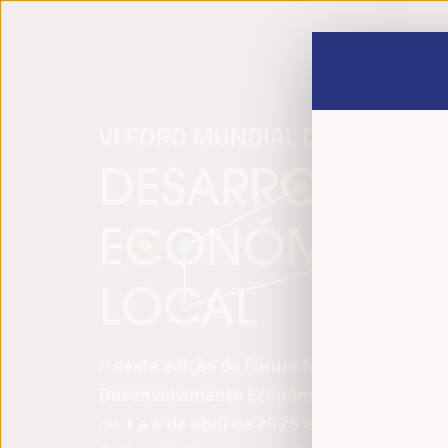
A
sexta edição do Fórum Mundial para o
Desenvolvimento Económico Local
será re
de
1 a 4 de abril de 2025 em Sevilha, Esp