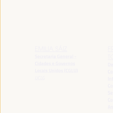
EMILIA SÁIZ
F
Secretaria General -
T
Cidades e Governos
De
Locais Unidos (CGLU)
Co
UCLG
In
Co
Se
Co
An