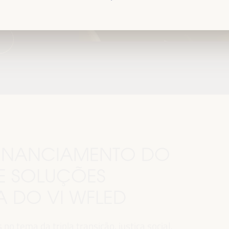
.
 FINANCIAMENTO DO
E SOLUÇÕES
MA DO VI WFLED
o tema da tripla transição, justiça social,