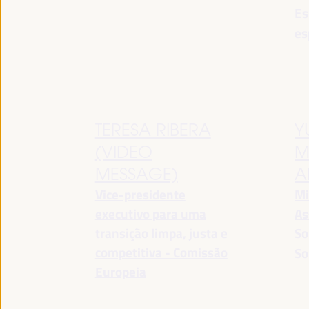
Es
es
TERESA RIBERA
Y
(VIDEO
M
MESSAGE)
A
Vice-presidente
Mi
executivo para uma
As
transição limpa, justa e
So
competitiva - Comissão
So
Europeia