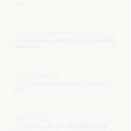
Uruguai
MARCELINA ZJAWIŃSKA
Fundador da Fundação Splot Społeczny - Fundação Social
Weave
Polônia
SITHOLE MBANGA
CEO - Associação do Governo Local da África do Sul
África
do Sul
FLAVIO MERLO
Prefeito de Tiahuanaco e Presidente da Federação de