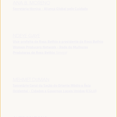
ANA B. MORENO
Secretaria técnica - Aliança Global pelo Cuidado
NDEYE GAYE
Vice-prefeita de Ross Bethio e presidente da Ross Bethio
Women Producers Network - Rede de Mulheres
Produtoras de Ross Bethio
Senegal
MEHMET DUMAN
Secretário Geral da Seção do Oriente Médio e Ásia
Ocidental - Cidades e Governos Locais Unidos (CGLU)