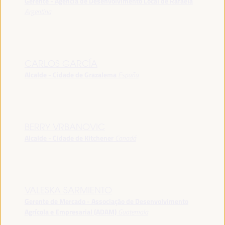
Gerente - Agência de Desenvolvimento Local de Rafaela
Argentina
CARLOS GARCÍA
Alcalde - Cidade de Grazalema
España
BERRY VRBANOVIC
Alcalde - Cidade de Kitchener
Canadá
VALESKA SARMIENTO
Gerente de Mercado - Associação de Desenvolvimento
Agrícola e Empresarial (ADAM)
Guatemala