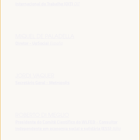
Internacional do Trabalho (OIT)
OIT
MIQUEL DE PALADELLA
Diretor - UpSocial
España
JORDI VAQUER
Secretário Geral - Metropolis
ROBERTO DI MEGLIO
Presidente do Comitê Científico do WLFED - Consultor
independente em economia social e solidária (ESS)
Itália