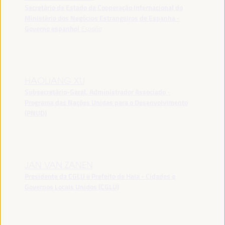
Secretário de Estado da Cooperação Internacional do
Ministério dos Negócios Estrangeiros de Espanha -
Governo espanhol
España
HAOLIANG XU
Subsecretário-Geral, Administrador Associado -
Programa das Nações Unidas para o Desenvolvimento
(PNUD)
JAN VAN ZANEN
Presidente da CGLU e Prefeito de Haia - Cidades e
Governos Locais Unidos (CGLU)