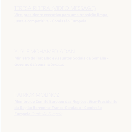
TERESA RIBERA (VIDEO MESSAGE)
Vice-presidente executivo para uma transição limpa,
justa e competitiva - Comissão Europeia
YUSUF MOHAMED ADAN
Ministro do Trabalho e Assuntos Sociais da Somália -
Governo da Somália
Somália
PATRICK MOLINOZ
Membro do Comité Europeu das Regiões, Vice-Presidente
da Região Borgonha-Franco-Condado - Comissão
Europeia
Comissão Europeia