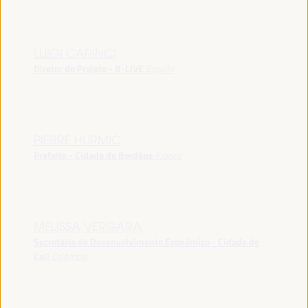
LUIGI CARINCI
Diretor do Projeto - B-LIVE
España
PIERRE HURMIC
Prefeito - Cidade de Bordéus
França
MELISSA VERGARA
Secretária de Desenvolvimento Econômico - Cidade de
Cali
Colômbia