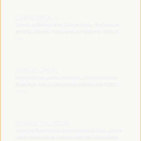
CARMEN ROCA
Gerente de Projetos para Cidades Focais - Mulheres no
emprego informal: globalização e organização (WIEGO)
Peru
MARCEL ORGAZ
Especialista em gestão ambiental - Fundo Andaluz de
Municípios para a Solidariedade Internacional (FAMSI)
Bolívia
ENRIQUE GALLICCIO
Diretor do Mestrado em Desenvolvimento Local - Centro
Latino-Americano de Economia Humana Universidade