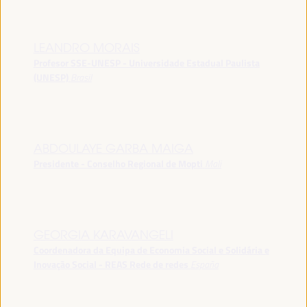
LEANDRO MORAIS
Profesor SSE-UNESP - Universidade Estadual Paulista
(UNESP)
Brasil
ABDOULAYE GARBA MAIGA
Presidente - Conselho Regional de Mopti
Mali
GEORGIA KARAVANGELI
Coordenadora da Equipa de Economia Social e Solidária e
Inovação Social - REAS Rede de redes
España