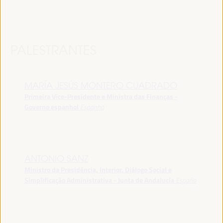
PALESTRANTES
MARÍA JESÚS MONTERO CUADRADO
Primeira Vice-Presidente e Ministra das Finanças -
Governo espanhol
Espanha
ANTONIO SANZ
Ministro da Presidência, Interior, Diálogo Social e
Simplificação Administrativa - Junta de Andalucía
España