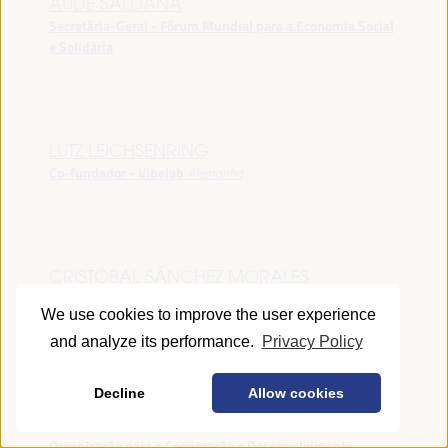
AUDE SALDANA
Secretária-Geral - Fórum Mundial para a Economia Social
e Solidária
LUTZ LEICHSENRING
Co-fundador - Vibelab
Alemanha
CRISTÓBAL SÁNCHEZ MORALES
Vice-conselheiro da Indústria - Junta de Andalucía
España
We use cookies to improve the user experience
and analyze its performance.
Privacy Policy
Decline
Allow cookies
ANNA RUBIN
Gerente do Fórum de Desenvolvimento Local -
Organização para a Cooperação e Desenvolvimento