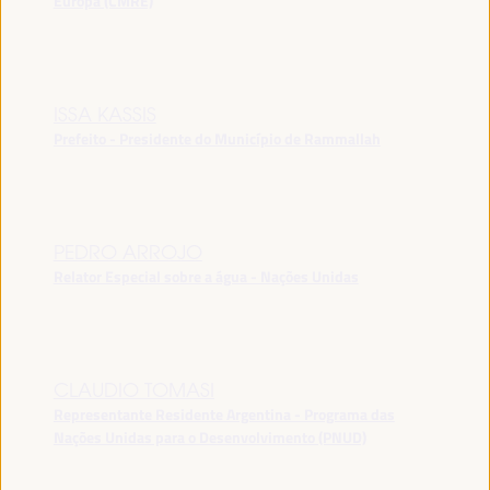
Europa (CMRE)
ISSA KASSIS
Prefeito - Presidente do Município de Rammallah
PEDRO ARROJO
Relator Especial sobre a água - Nações Unidas
CLAUDIO TOMASI
Representante Residente Argentina - Programa das
Nações Unidas para o Desenvolvimento (PNUD)