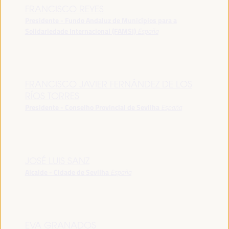
FRANCISCO REYES
Presidente - Fundo Andaluz de Municípios para a
Solidariedade Internacional (FAMSI)
España
FRANCISCO JAVIER FERNÁNDEZ DE LOS
RÍOS TORRES
Presidente - Conselho Provincial de Sevilha
España
JOSÉ LUIS SANZ
Alcalde - Cidade de Sevilha
España
EVA GRANADOS