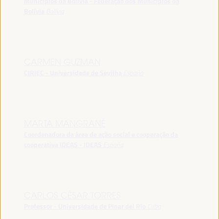
Municípios da Bolívia - Federação dos Municípios da
Bolívia
Bolívia
CARMEN GUZMAN
CIRIEC - Universidade de Sevilha
España
MARTA MANGRANÉ
Coordenadora da área de ação social e cooperação da
cooperativa IDEAS - IDEAS
España
CARLOS CÉSAR TORRES
Professor - Universidade de Pinar del Río
Cuba