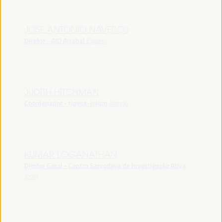
JOSE ANTONIO NAVEROS
Diretor - AID Arrabal
España
JUDITH HITCHMAN
Coordenador - ripess-joiqm
Irlanda
KUMAR LOGANATHAN
Diretor Geral - Centro Sarvodaya de Investigação Ativa
Índia