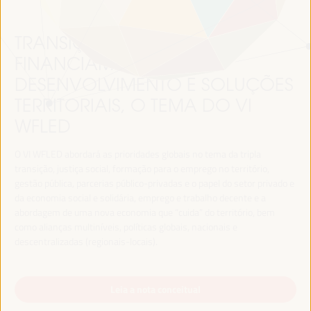
TRANSIÇÃO JUSTA,
FINANCIAMENTO DO
DESENVOLVIMENTO E SOLUÇÕES
TERRITORIAIS, O TEMA DO VI
WFLED
O VI WFLED abordará as prioridades globais no tema da tripla
transição, justiça social, formação para o emprego no território,
gestão pública, parcerias público-privadas e o papel do setor privado e
da economia social e solidária, emprego e trabalho decente e a
abordagem de uma nova economia que “cuida” do território, bem
como alianças multiníveis, políticas globais, nacionais e
descentralizadas (regionais-locais).
Leia a nota conceitual