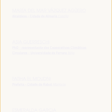
MARÍA DEL MAR VÁZQUEZ AGÜERO
Alcaldesa - Cidade de Almeria
España
ASIA GUERRESCHI
PhD - representante das Cooperativas Climáticas
Circulares - Universidade de Ferrara
Itália
FATIHA EL MOUDNI
Prefeita - Cidade de Rabat
Marrocos
ESMERALDA GARCIA