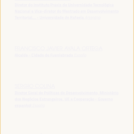
Diretor do Instituto Praxis da Universidade Tecnológica
Nacional e Vice-diretor do Mestrado em Desenvolvimento
Territorial... - Universidade de Rafaela
Argentina
FRANCISCO JAVIER AYALA ORTEGA
Alcalde - Cidade de Fuenlabrada
España
SERGIO COLINA
Diretor Geral de Políticas de Desenvolvimento, Ministério
dos Negócios Estrangeiros, UE e Cooperação - Governo
espanhol
España