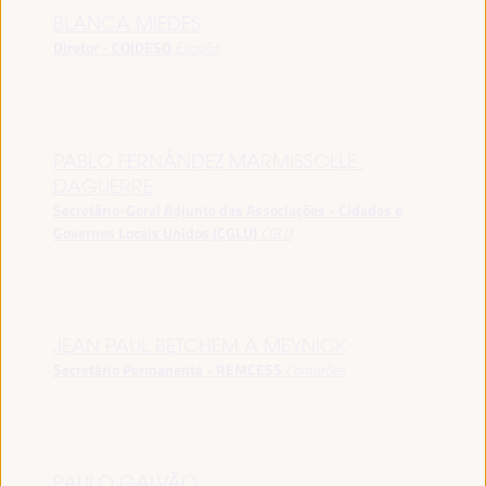
BLANCA MIEDES
Diretor - COIDESO
España
PABLO FERNÁNDEZ MARMISSOLLE-
DAGUERRE
Secretário-Geral Adjunto das Associações - Cidades e
Governos Locais Unidos (CGLU)
CGLU
JEAN PAUL BETCHEM A MEYNICK
Secretário Permanente - REMCESS
Camarões
PAULO GALVÃO