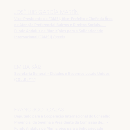
JOSÉ LUIS GARCÍA MARTÍN
Vice-Presidente da FAMSI, Vice-Prefeito e Chefe da Área
de Atenção Preferencial Bairros e Direitos Sociais... -
Fundo Andaluz de Municípios para a Solidariedade
Internacional (FAMSI)
España
EMILIA SÁIZ
Secretaria General - Cidades e Governos Locais Unidos
(CGLU)
UCLG
FRANCISCO TOAJAS
Deputado para a Cooperação Internacional do Conselho
Provincial de Sevilha e Presidente da Comissão de... -
Fundo Andaluz de Municípios para a Solidariedade