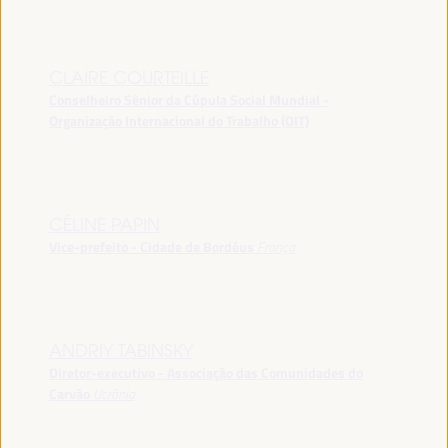
CLAIRE COURTEILLE
Conselheiro Sênior da Cúpula Social Mundial -
Organização Internacional do Trabalho (OIT)
CÉLINE PAPIN
Vice-prefeito - Cidade de Bordéus
França
ANDRIY TABINSKY
Diretor-executivo - Associação das Comunidades do
Carvão
Ucrânia