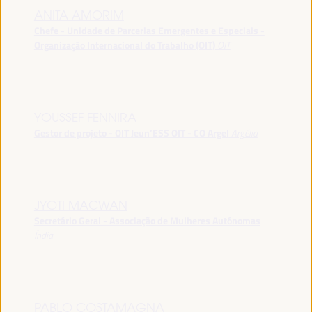
ANITA AMORIM
Chefe - Unidade de Parcerias Emergentes e Especiais -
Organização Internacional do Trabalho (OIT)
OIT
YOUSSEF FENNIRA
Gestor de projeto - OIT Jeun’ESS OIT - CO Argel
Argélia
JYOTI MACWAN
Secretário Geral - Associação de Mulheres Autónomas
Índia
PABLO COSTAMAGNA