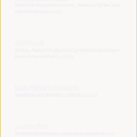
Gerente de Programa e Instrutor - Academia da Haia para
a governação local
España
ANTON LEIS
Diretor - Agência Espanhola de Cooperação Internacional
para o Desenvolvimento
España
ELISE PIERRETTE MEMONG
Secretária Geral da RAESS - RIPESS
Camarões
GILSON PINA
Diretor de Planeamento - Governo de Cabo Verde
Cabo