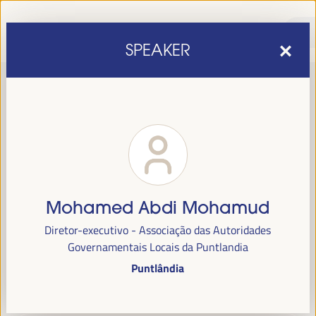
SPEAKER
Mohamed Abdi Mohamud
sexta edição do Fórum Mundial para o Desenvolvimento
A
Diretor-executivo - Associação das Autoridades
Económico Local
1 a 4 de abril de 2025 em
será realizada de
Governamentais Locais da Puntlandia
Sevilha, Espanha,
no Palácio de Congressos e Exposições (FIBES).
Puntlândia
Programa