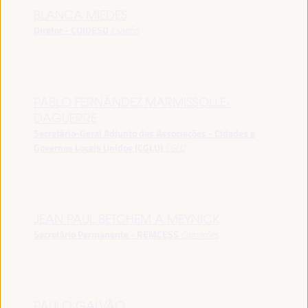
BLANCA MIEDES
Diretor - COIDESO
España
PABLO FERNÁNDEZ MARMISSOLLE-
DAGUERRE
Secretário-Geral Adjunto das Associações - Cidades e
Governos Locais Unidos (CGLU)
CGLU
JEAN PAUL BETCHEM A MEYNICK
Secretário Permanente - REMCESS
Camarões
PAULO GALVÃO