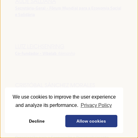
AUDE SALDANA
Secretária-Geral - Fórum Mundial para a Economia Social
e Solidária
LUTZ LEICHSENRING
Co-fundador - Vibelab
Alemanha
CRISTÓBAL SÁNCHEZ MORALES
Vice-conselheiro da Indústria - Junta de Andalucía
España
We use cookies to improve the user experience
and analyze its performance.
Privacy Policy
Decline
Allow cookies
ANNA RUBIN
Gerente do Fórum de Desenvolvimento Local -
Organização para a Cooperação e Desenvolvimento