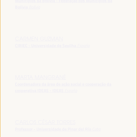
Municípios da Bolívia - Federação dos Municípios da
Bolívia
Bolívia
CARMEN GUZMAN
CIRIEC - Universidade de Sevilha
España
MARTA MANGRANÉ
Coordenadora da área de ação social e cooperação da
cooperativa IDEAS - IDEAS
España
CARLOS CÉSAR TORRES
Professor - Universidade de Pinar del Río
Cuba