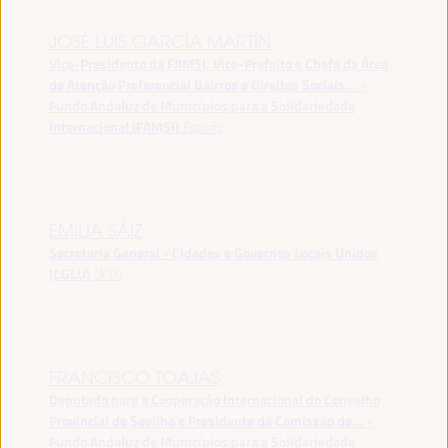
JOSÉ LUIS GARCÍA MARTÍN
Vice-Presidente da FAMSI, Vice-Prefeito e Chefe da Área
de Atenção Preferencial Bairros e Direitos Sociais... -
Fundo Andaluz de Municípios para a Solidariedade
Internacional (FAMSI)
España
EMILIA SÁIZ
Secretaria General - Cidades e Governos Locais Unidos
(CGLU)
UCLG
FRANCISCO TOAJAS
Deputado para a Cooperação Internacional do Conselho
Provincial de Sevilha e Presidente da Comissão de... -
Fundo Andaluz de Municípios para a Solidariedade