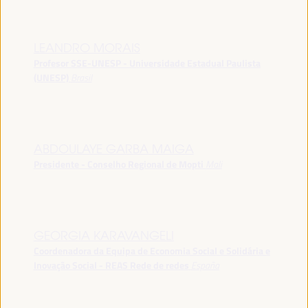
LEANDRO MORAIS
Profesor SSE-UNESP - Universidade Estadual Paulista
(UNESP)
Brasil
ABDOULAYE GARBA MAIGA
Presidente - Conselho Regional de Mopti
Mali
GEORGIA KARAVANGELI
Coordenadora da Equipa de Economia Social e Solidária e
Inovação Social - REAS Rede de redes
España