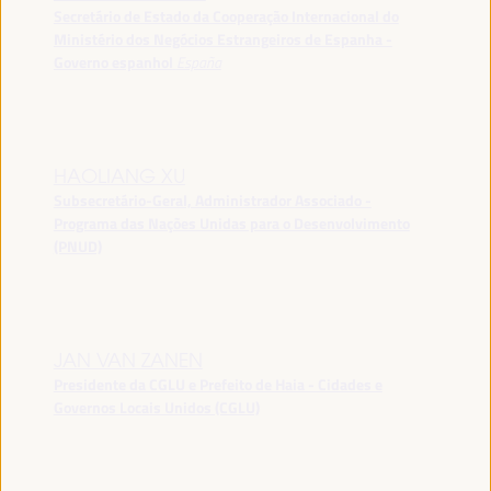
Secretário de Estado da Cooperação Internacional do
Ministério dos Negócios Estrangeiros de Espanha -
Governo espanhol
España
HAOLIANG XU
Subsecretário-Geral, Administrador Associado -
Programa das Nações Unidas para o Desenvolvimento
(PNUD)
JAN VAN ZANEN
Presidente da CGLU e Prefeito de Haia - Cidades e
Governos Locais Unidos (CGLU)