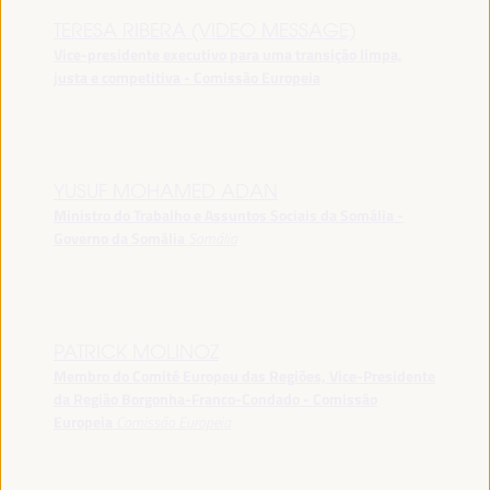
TERESA RIBERA (VIDEO MESSAGE)
Vice-presidente executivo para uma transição limpa,
justa e competitiva - Comissão Europeia
YUSUF MOHAMED ADAN
Ministro do Trabalho e Assuntos Sociais da Somália -
Governo da Somália
Somália
PATRICK MOLINOZ
Membro do Comité Europeu das Regiões, Vice-Presidente
da Região Borgonha-Franco-Condado - Comissão
Europeia
Comissão Europeia