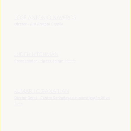
JOSE ANTONIO NAVEROS
Diretor - AID Arrabal
España
JUDITH HITCHMAN
Coordenador - ripess-joiqm
Irlanda
KUMAR LOGANATHAN
Diretor Geral - Centro Sarvodaya de Investigação Ativa
Índia