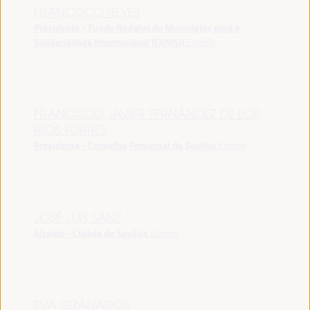
FRANCISCO REYES
Presidente - Fundo Andaluz de Municípios para a
Solidariedade Internacional (FAMSI)
España
FRANCISCO JAVIER FERNÁNDEZ DE LOS
RÍOS TORRES
Presidente - Conselho Provincial de Sevilha
España
JOSÉ LUIS SANZ
Alcalde - Cidade de Sevilha
España
EVA GRANADOS