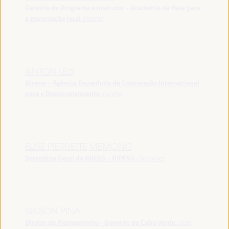
Gerente de Programa e Instrutor - Academia da Haia para
a governação local
España
ANTON LEIS
Diretor - Agência Espanhola de Cooperação Internacional
para o Desenvolvimento
España
ELISE PIERRETTE MEMONG
Secretária Geral da RAESS - RIPESS
Camarões
GILSON PINA
Diretor de Planeamento - Governo de Cabo Verde
Cabo