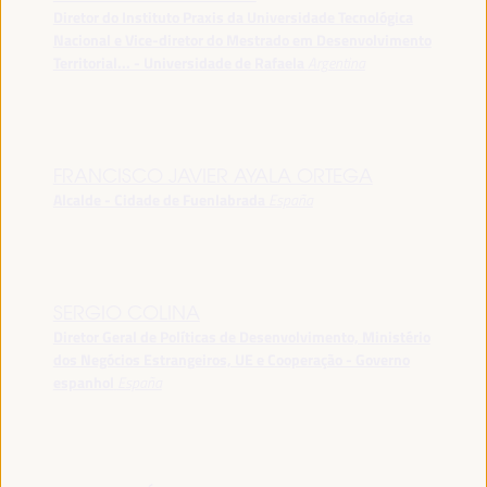
Diretor do Instituto Praxis da Universidade Tecnológica
Nacional e Vice-diretor do Mestrado em Desenvolvimento
Territorial... - Universidade de Rafaela
Argentina
FRANCISCO JAVIER AYALA ORTEGA
Alcalde - Cidade de Fuenlabrada
España
SERGIO COLINA
Diretor Geral de Políticas de Desenvolvimento, Ministério
dos Negócios Estrangeiros, UE e Cooperação - Governo
espanhol
España