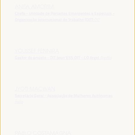
ANITA AMORIM
Chefe - Unidade de Parcerias Emergentes e Especiais -
Organização Internacional do Trabalho (OIT)
OIT
YOUSSEF FENNIRA
Gestor de projeto - OIT Jeun’ESS OIT - CO Argel
Argélia
JYOTI MACWAN
Secretário Geral - Associação de Mulheres Autónomas
Índia
PABLO COSTAMAGNA