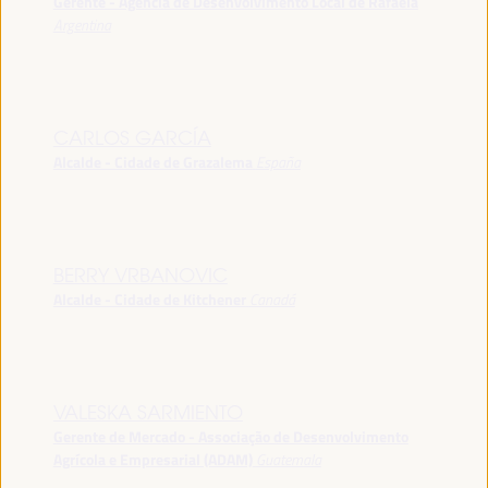
Gerente - Agência de Desenvolvimento Local de Rafaela
Argentina
CARLOS GARCÍA
Alcalde - Cidade de Grazalema
España
BERRY VRBANOVIC
Alcalde - Cidade de Kitchener
Canadá
VALESKA SARMIENTO
Gerente de Mercado - Associação de Desenvolvimento
Agrícola e Empresarial (ADAM)
Guatemala