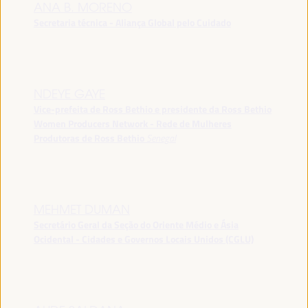
ANA B. MORENO
Secretaria técnica - Aliança Global pelo Cuidado
NDEYE GAYE
Vice-prefeita de Ross Bethio e presidente da Ross Bethio
Women Producers Network - Rede de Mulheres
Produtoras de Ross Bethio
Senegal
MEHMET DUMAN
Secretário Geral da Seção do Oriente Médio e Ásia
Ocidental - Cidades e Governos Locais Unidos (CGLU)