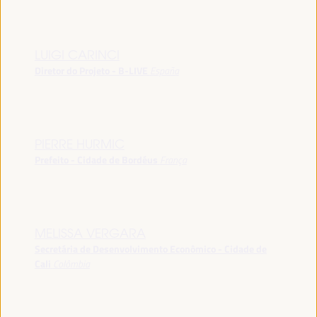
LUIGI CARINCI
Diretor do Projeto - B-LIVE
España
PIERRE HURMIC
Prefeito - Cidade de Bordéus
França
MELISSA VERGARA
Secretária de Desenvolvimento Econômico - Cidade de
Cali
Colômbia