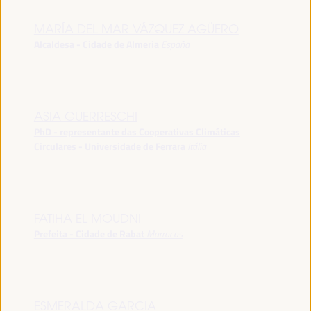
MARÍA DEL MAR VÁZQUEZ AGÜERO
Alcaldesa - Cidade de Almeria
España
ASIA GUERRESCHI
PhD - representante das Cooperativas Climáticas
Circulares - Universidade de Ferrara
Itália
FATIHA EL MOUDNI
Prefeita - Cidade de Rabat
Marrocos
ESMERALDA GARCIA