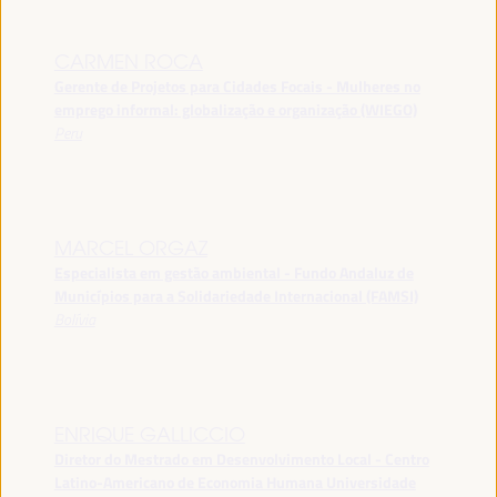
CARMEN ROCA
Gerente de Projetos para Cidades Focais - Mulheres no
emprego informal: globalização e organização (WIEGO)
Peru
MARCEL ORGAZ
Especialista em gestão ambiental - Fundo Andaluz de
Municípios para a Solidariedade Internacional (FAMSI)
Bolívia
ENRIQUE GALLICCIO
Diretor do Mestrado em Desenvolvimento Local - Centro
Latino-Americano de Economia Humana Universidade