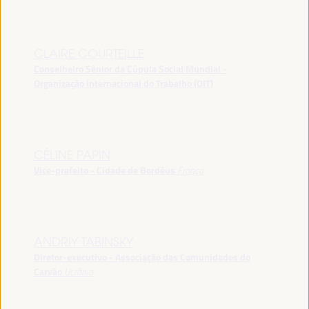
CLAIRE COURTEILLE
Conselheiro Sênior da Cúpula Social Mundial -
Organização Internacional do Trabalho (OIT)
CÉLINE PAPIN
Vice-prefeito - Cidade de Bordéus
França
ANDRIY TABINSKY
Diretor-executivo - Associação das Comunidades do
Carvão
Ucrânia