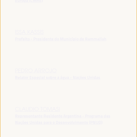
Europa (CMRE)
ISSA KASSIS
Prefeito - Presidente do Município de Rammallah
PEDRO ARROJO
Relator Especial sobre a água - Nações Unidas
CLAUDIO TOMASI
Representante Residente Argentina - Programa das
Nações Unidas para o Desenvolvimento (PNUD)