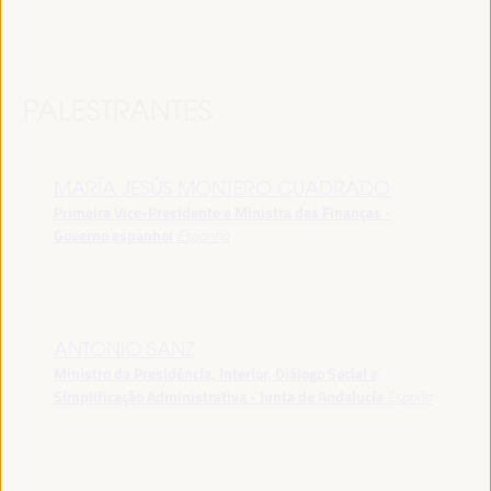
PALESTRANTES
MARÍA JESÚS MONTERO CUADRADO
Primeira Vice-Presidente e Ministra das Finanças -
Governo espanhol
Espanha
ANTONIO SANZ
Ministro da Presidência, Interior, Diálogo Social e
Simplificação Administrativa - Junta de Andalucía
España