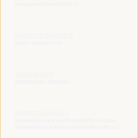
Internacional do Trabalho (OIT)
OIT
MIQUEL DE PALADELLA
Diretor - UpSocial
España
JORDI VAQUER
Secretário Geral - Metropolis
ROBERTO DI MEGLIO
Presidente do Comitê Científico do WLFED - Consultor
independente em economia social e solidária (ESS)
Itália