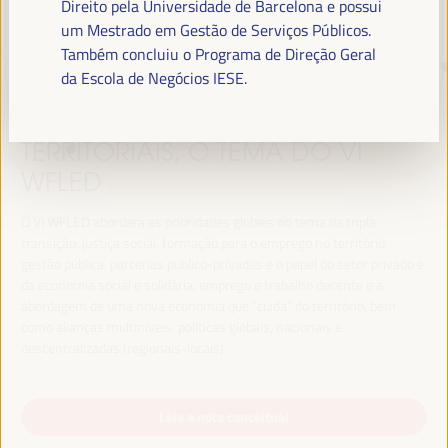
Direito pela Universidade de Barcelona e possui
um Mestrado em Gestão de Serviços Públicos.
Também concluiu o Programa de Direção Geral
TRANSIÇÃO JUSTA,
da Escola de Negócios IESE.
FINANCIAMENTO DO
DESENVOLVIMENTO E SOLUÇÕES
TERRITORIAIS, O TEMA DO VI
WFLED
O VI WFLED abordará as prioridades globais no tema da tripla
transição, justiça social, formação para o emprego no território,
gestão pública, parcerias público-privadas e o papel do setor privado e
da economia social e solidária, emprego e trabalho decente e a
abordagem de uma nova economia que “cuida” do território, bem
como alianças multiníveis, políticas globais, nacionais e
descentralizadas (regionais-locais).
Leia a nota conceitual