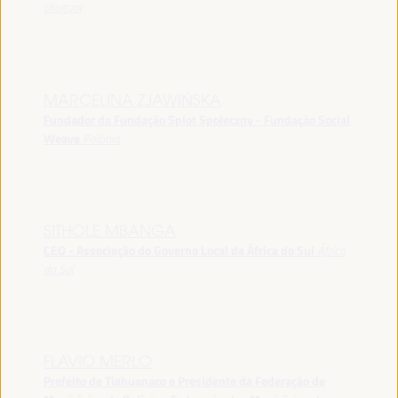
Uruguai
MARCELINA ZJAWIŃSKA
Fundador da Fundação Splot Społeczny - Fundação Social
Weave
Polônia
SITHOLE MBANGA
CEO - Associação do Governo Local da África do Sul
África
do Sul
FLAVIO MERLO
Prefeito de Tiahuanaco e Presidente da Federação de