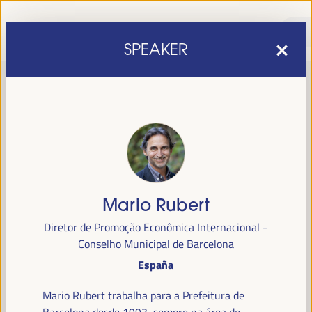
SPEAKER
Mario Rubert
sexta edição do Fórum Mundial para o Desenvolvimento
A
Diretor de Promoção Econômica Internacional -
Económico Local
1 a 4 de abril de 2025 em
será realizada de
Conselho Municipal de Barcelona
Sevilha, Espanha,
no Palácio de Congressos e Exposições (FIBES).
España
Programa
Mario Rubert trabalha para a Prefeitura de
Barcelona desde 1993, sempre na área de