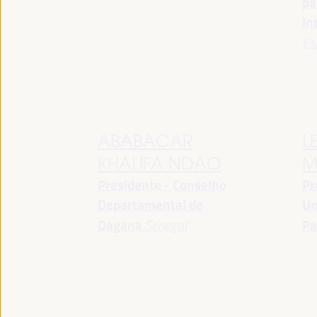
pa
In
Es
ABABACAR
L
KHALIFA NDAO
M
Presidente - Conselho
Pr
Departamental de
Un
Dagana
Senegal
Pa