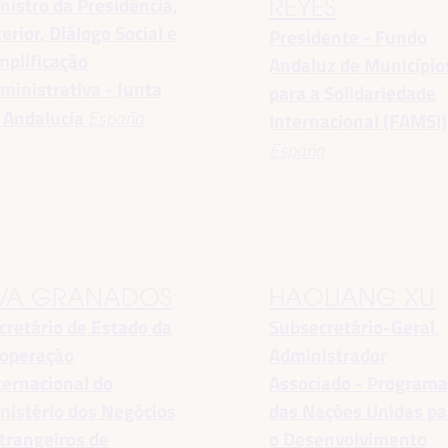
nistro da Presidência,
REYES
terior, Diálogo Social e
Presidente - Fundo
mplificação
Andaluz de Município
ministrativa - Junta
para a Solidariedade
 Andalucía
España
Internacional (FAMSI)
España
VA GRANADOS
HAOLIANG XU
cretário de Estado da
Subsecretário-Geral,
operação
Administrador
ternacional do
Associado - Program
nistério dos Negócios
das Nações Unidas pa
trangeiros de
o Desenvolvimento