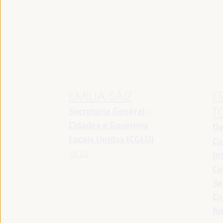
EMILIA SÁIZ
F
Secretaria General -
T
Cidades e Governos
De
Locais Unidos (CGLU)
Co
UCLG
In
Co
Se
Co
An