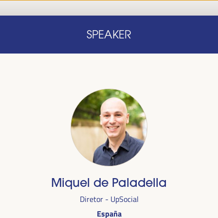
Início
Nota conceitual
Oradores
Progra
SPEAKER
Início
Nota conceitual
Oradores
Progra
Miquel de Paladella
alizada
Diretor - UpSocial
anha,
no
España