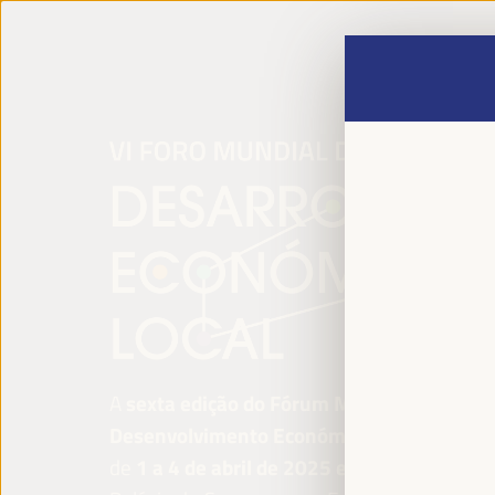
A
sexta edição do Fórum Mundial para o
Desenvolvimento Económico Local
será re
de
1 a 4 de abril de 2025 em Sevilha, Esp