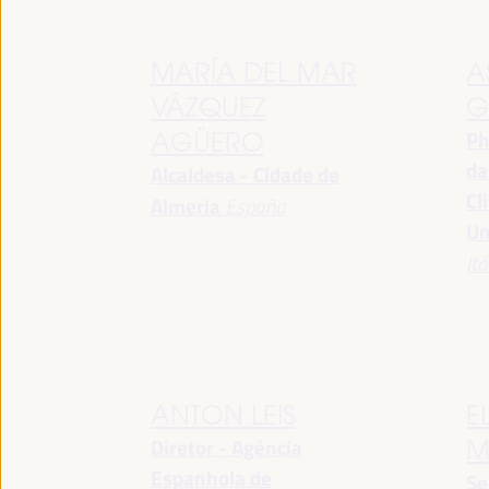
MARÍA DEL MAR
A
VÁZQUEZ
G
Ph
AGÜERO
da
Alcaldesa - Cidade de
Cl
Almeria
España
Un
Itá
ANTON LEIS
E
Diretor - Agência
M
Espanhola de
Se