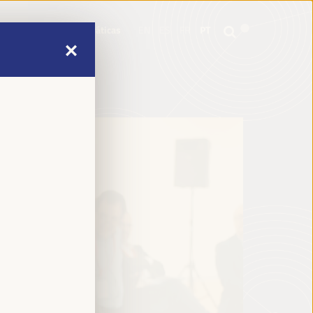
mme
Informações práticas
EN
ES
FR
PT
mme
Informações práticas
EN
ES
FR
PT