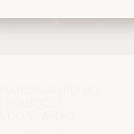
.
 FINANCIAMENTO DO
E SOLUÇÕES
MA DO VI WFLED
o tema da tripla transição, justiça social,