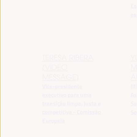
Es
es
TERESA RIBERA
Y
(VIDEO
M
MESSAGE)
A
Vice-presidente
Mi
executivo para uma
As
transição limpa, justa e
So
competitiva - Comissão
So
Europeia