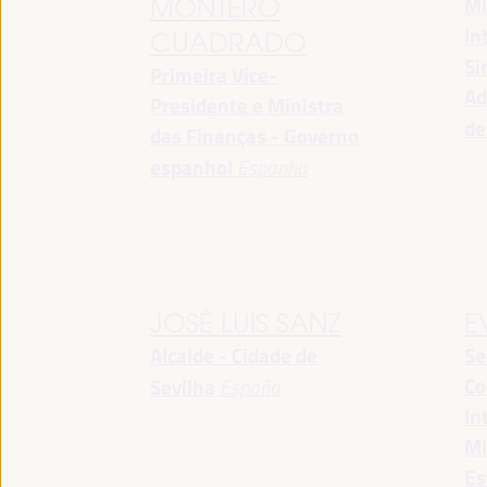
Mi
MONTERO
In
CUADRADO
Si
Primeira Vice-
Ad
Presidente e Ministra
de
das Finanças - Governo
espanhol
Espanha
JOSÉ LUIS SANZ
E
Alcalde - Cidade de
Se
Co
Sevilha
España
In
Mi
Es