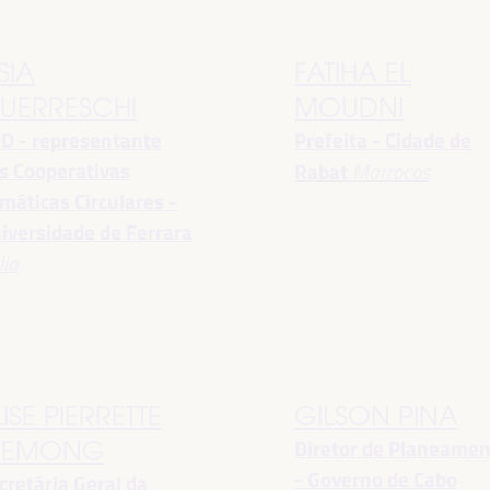
SIA
FATIHA EL
UERRESCHI
MOUDNI
D - representante
Prefeita - Cidade de
s Cooperativas
Rabat
Marrocos
imáticas Circulares -
iversidade de Ferrara
lia
LISE PIERRETTE
GILSON PINA
Diretor de Planeame
EMONG
- Governo de Cabo
cretária Geral da