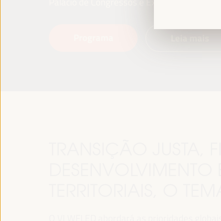
Palácio de Congressos e Exposições (FIBES)
Programa
Leia mais
TRANSIÇÃO JUSTA,
DESENVOLVIMENTO 
TERRITORIAIS, O TE
O VI WFLED abordará as prioridades globais n