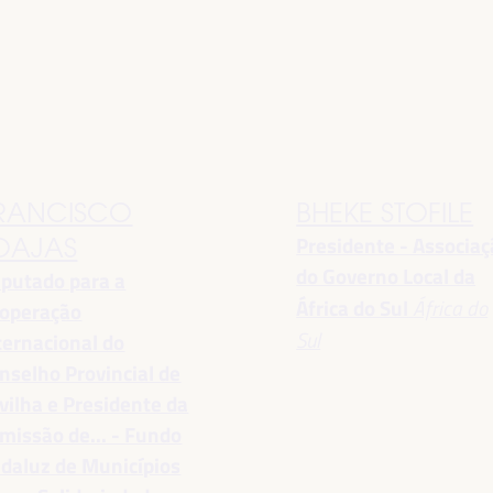
RANCISCO
BHEKE STOFILE
Presidente - Associa
OAJAS
do Governo Local da
putado para a
África do Sul
África do
operação
Sul
ternacional do
nselho Provincial de
vilha e Presidente da
missão de... - Fundo
daluz de Municípios