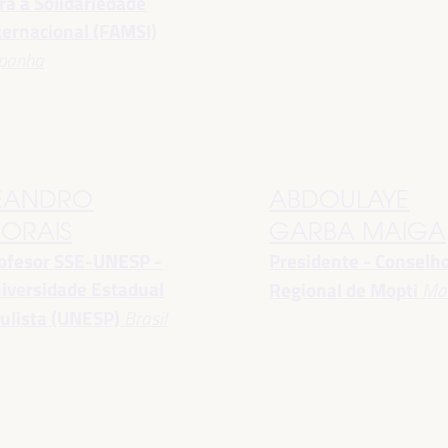
ra a Solidariedade
ternacional (FAMSI)
panha
EANDRO
ABDOULAYE
ORAIS
GARBA MAIGA
ofesor SSE-UNESP -
Presidente - Conselh
iversidade Estadual
Regional de Mopti
Mal
ulista (UNESP)
Brasil