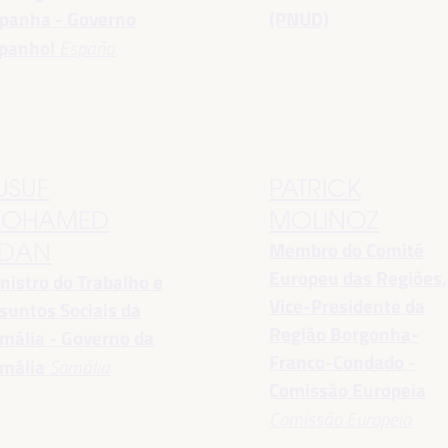
panha - Governo
(PNUD)
panhol
España
USUF
PATRICK
OHAMED
MOLINOZ
Membro do Comité
DAN
Europeu das Regiões,
nistro do Trabalho e
Vice-Presidente da
suntos Sociais da
Região Borgonha-
mália - Governo da
Franco-Condado -
mália
Somália
Comissão Europeia
Comissão Europeia