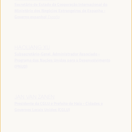
Secretário de Estado da Cooperação Internacional do
Ministério dos Negócios Estrangeiros de Espanha -
Governo espanhol
España
HAOLIANG XU
Subsecretário-Geral, Administrador Associado -
Programa das Nações Unidas para o Desenvolvimento
(PNUD)
JAN VAN ZANEN
Presidente da CGLU e Prefeito de Haia - Cidades e
Governos Locais Unidos (CGLU)