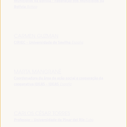
Municípios da Bolívia - Federação dos Municípios da
Bolívia
Bolívia
CARMEN GUZMAN
CIRIEC - Universidade de Sevilha
España
MARTA MANGRANÉ
Coordenadora da área de ação social e cooperação da
cooperativa IDEAS - IDEAS
España
CARLOS CÉSAR TORRES
Professor - Universidade de Pinar del Río
Cuba