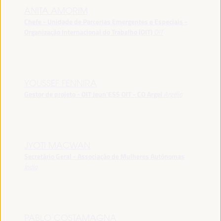
ANITA AMORIM
Chefe - Unidade de Parcerias Emergentes e Especiais -
Organização Internacional do Trabalho (OIT)
OIT
YOUSSEF FENNIRA
Gestor de projeto - OIT Jeun’ESS OIT - CO Argel
Argélia
JYOTI MACWAN
Secretário Geral - Associação de Mulheres Autónomas
Índia
PABLO COSTAMAGNA