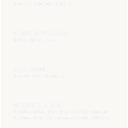
Internacional do Trabalho (OIT)
OIT
MIQUEL DE PALADELLA
Diretor - UpSocial
España
JORDI VAQUER
Secretário Geral - Metropolis
ROBERTO DI MEGLIO
Presidente do Comitê Científico do WLFED - Consultor
independente em economia social e solidária (ESS)
Itália