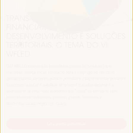
TRANSIÇÃO JUSTA,
FINANCIAMENTO DO
DESENVOLVIMENTO E SOLUÇÕES
TERRITORIAIS, O TEMA DO VI
WFLED
O VI WFLED abordará as prioridades globais no tema da tripla
transição, justiça social, formação para o emprego no território,
gestão pública, parcerias público-privadas e o papel do setor privado e
da economia social e solidária, emprego e trabalho decente e a
abordagem de uma nova economia que “cuida” do território, bem
como alianças multiníveis, políticas globais, nacionais e
descentralizadas (regionais-locais).
Leia a nota conceitual