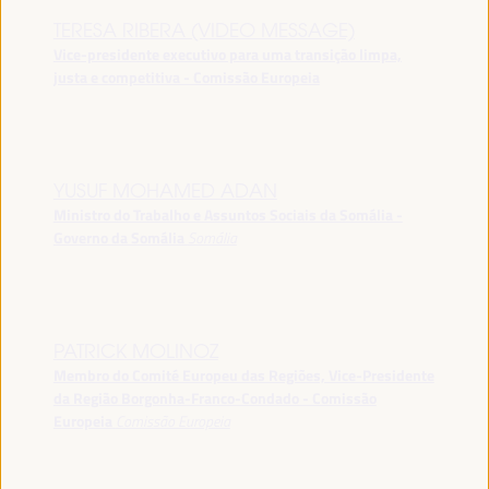
TERESA RIBERA (VIDEO MESSAGE)
Vice-presidente executivo para uma transição limpa,
justa e competitiva - Comissão Europeia
YUSUF MOHAMED ADAN
Ministro do Trabalho e Assuntos Sociais da Somália -
Governo da Somália
Somália
PATRICK MOLINOZ
Membro do Comité Europeu das Regiões, Vice-Presidente
da Região Borgonha-Franco-Condado - Comissão
Europeia
Comissão Europeia