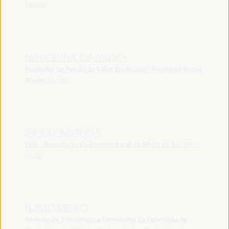
Uruguai
MARCELINA ZJAWIŃSKA
Fundador da Fundação Splot Społeczny - Fundação Social
Weave
Polônia
SITHOLE MBANGA
CEO - Associação do Governo Local da África do Sul
África
do Sul
FLAVIO MERLO
Prefeito de Tiahuanaco e Presidente da Federação de