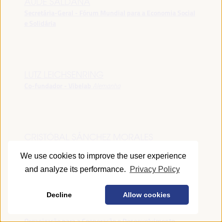
AUDE SALDANA
Secretária-Geral - Fórum Mundial para a Economia Social
e Solidária
LUTZ LEICHSENRING
Co-fundador - Vibelab
Alemanha
CRISTÓBAL SÁNCHEZ MORALES
Vice-conselheiro da Indústria - Junta de Andalucía
España
We use cookies to improve the user experience
and analyze its performance.
Privacy Policy
Decline
Allow cookies
ANNA RUBIN
Gerente do Fórum de Desenvolvimento Local -
Organização para a Cooperação e Desenvolvimento