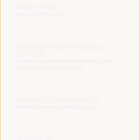
BLANCA MIEDES
Diretor - COIDESO
España
PABLO FERNÁNDEZ MARMISSOLLE-
DAGUERRE
Secretário-Geral Adjunto das Associações - Cidades e
Governos Locais Unidos (CGLU)
CGLU
JEAN PAUL BETCHEM A MEYNICK
Secretário Permanente - REMCESS
Camarões
PAULO GALVÃO