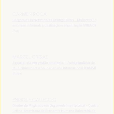
CARMEN ROCA
Gerente de Projetos para Cidades Focais - Mulheres no
emprego informal: globalização e organização (WIEGO)
Peru
MARCEL ORGAZ
Especialista em gestão ambiental - Fundo Andaluz de
Municípios para a Solidariedade Internacional (FAMSI)
Bolívia
ENRIQUE GALLICCIO
Diretor do Mestrado em Desenvolvimento Local - Centro
Latino-Americano de Economia Humana Universidade