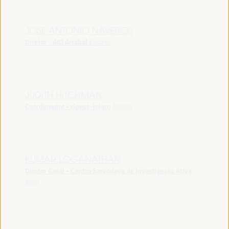
JOSE ANTONIO NAVEROS
Diretor - AID Arrabal
España
JUDITH HITCHMAN
Coordenador - ripess-joiqm
Irlanda
KUMAR LOGANATHAN
Diretor Geral - Centro Sarvodaya de Investigação Ativa
Índia