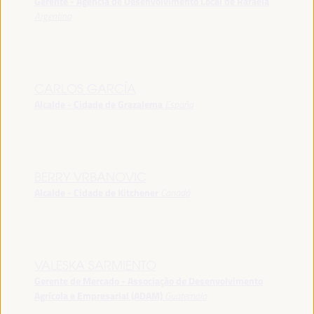
Gerente - Agência de Desenvolvimento Local de Rafaela
Argentina
CARLOS GARCÍA
Alcalde - Cidade de Grazalema
España
BERRY VRBANOVIC
Alcalde - Cidade de Kitchener
Canadá
VALESKA SARMIENTO
Gerente de Mercado - Associação de Desenvolvimento
Agrícola e Empresarial (ADAM)
Guatemala