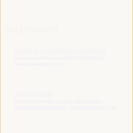
PALESTRANTES
MARÍA JESÚS MONTERO CUADRADO
Primeira Vice-Presidente e Ministra das Finanças -
Governo espanhol
Espanha
ANTONIO SANZ
Ministro da Presidência, Interior, Diálogo Social e
Simplificação Administrativa - Junta de Andalucía
España