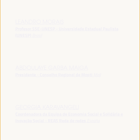
LEANDRO MORAIS
Profesor SSE-UNESP - Universidade Estadual Paulista
(UNESP)
Brasil
ABDOULAYE GARBA MAIGA
Presidente - Conselho Regional de Mopti
Mali
GEORGIA KARAVANGELI
Coordenadora da Equipa de Economia Social e Solidária e
Inovação Social - REAS Rede de redes
España