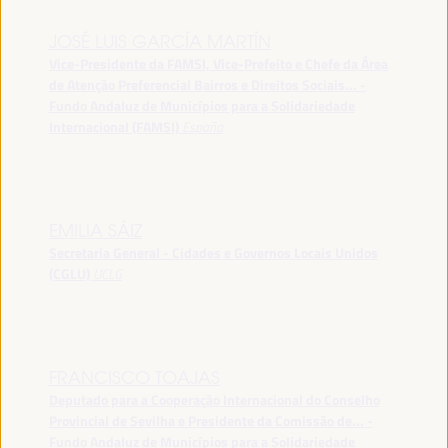
JOSÉ LUIS GARCÍA MARTÍN
Vice-Presidente da FAMSI, Vice-Prefeito e Chefe da Área
de Atenção Preferencial Bairros e Direitos Sociais... -
Fundo Andaluz de Municípios para a Solidariedade
Internacional (FAMSI)
España
EMILIA SÁIZ
Secretaria General - Cidades e Governos Locais Unidos
(CGLU)
UCLG
FRANCISCO TOAJAS
Deputado para a Cooperação Internacional do Conselho
Provincial de Sevilha e Presidente da Comissão de... -
Fundo Andaluz de Municípios para a Solidariedade