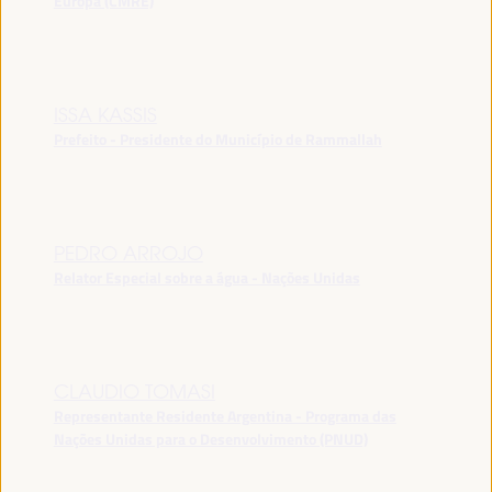
Europa (CMRE)
ISSA KASSIS
Prefeito - Presidente do Município de Rammallah
PEDRO ARROJO
Relator Especial sobre a água - Nações Unidas
CLAUDIO TOMASI
Representante Residente Argentina - Programa das
Nações Unidas para o Desenvolvimento (PNUD)