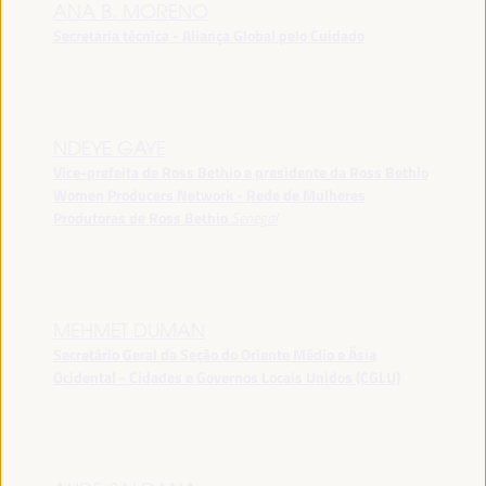
ANA B. MORENO
Secretaria técnica - Aliança Global pelo Cuidado
NDEYE GAYE
Vice-prefeita de Ross Bethio e presidente da Ross Bethio
Women Producers Network - Rede de Mulheres
Produtoras de Ross Bethio
Senegal
MEHMET DUMAN
Secretário Geral da Seção do Oriente Médio e Ásia
Ocidental - Cidades e Governos Locais Unidos (CGLU)