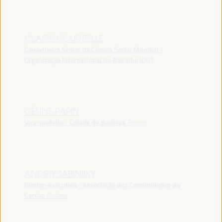
CLAIRE COURTEILLE
Conselheiro Sênior da Cúpula Social Mundial -
Organização Internacional do Trabalho (OIT)
CÉLINE PAPIN
Vice-prefeito - Cidade de Bordéus
França
ANDRIY TABINSKY
Diretor-executivo - Associação das Comunidades do
Carvão
Ucrânia