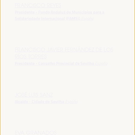
FRANCISCO REYES
Presidente - Fundo Andaluz de Municípios para a
Solidariedade Internacional (FAMSI)
España
FRANCISCO JAVIER FERNÁNDEZ DE LOS
RÍOS TORRES
Presidente - Conselho Provincial de Sevilha
España
JOSÉ LUIS SANZ
Alcalde - Cidade de Sevilha
España
EVA GRANADOS