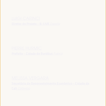
LUIGI CARINCI
Diretor do Projeto - B-LIVE
España
PIERRE HURMIC
Prefeito - Cidade de Bordéus
França
MELISSA VERGARA
Secretária de Desenvolvimento Econômico - Cidade de
Cali
Colômbia