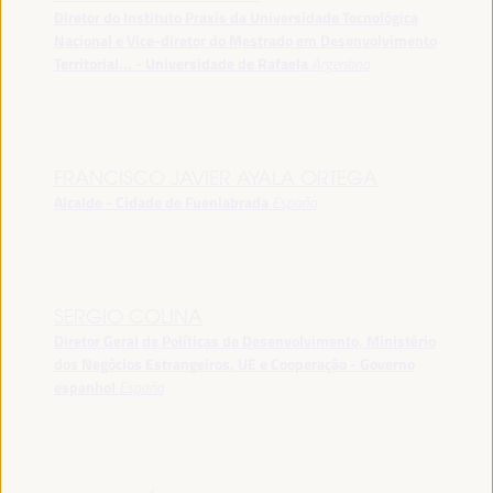
Diretor do Instituto Praxis da Universidade Tecnológica
Nacional e Vice-diretor do Mestrado em Desenvolvimento
Territorial... - Universidade de Rafaela
Argentina
FRANCISCO JAVIER AYALA ORTEGA
Alcalde - Cidade de Fuenlabrada
España
SERGIO COLINA
Diretor Geral de Políticas de Desenvolvimento, Ministério
dos Negócios Estrangeiros, UE e Cooperação - Governo
espanhol
España