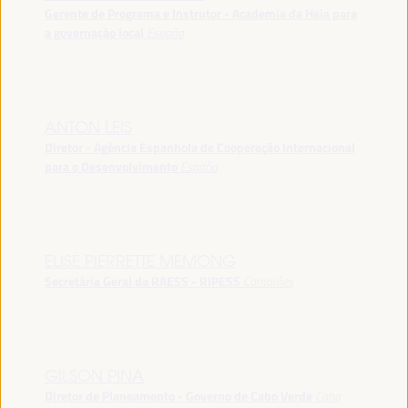
Gerente de Programa e Instrutor - Academia da Haia para
a governação local
España
ANTON LEIS
Diretor - Agência Espanhola de Cooperação Internacional
para o Desenvolvimento
España
ELISE PIERRETTE MEMONG
Secretária Geral da RAESS - RIPESS
Camarões
GILSON PINA
Diretor de Planeamento - Governo de Cabo Verde
Cabo