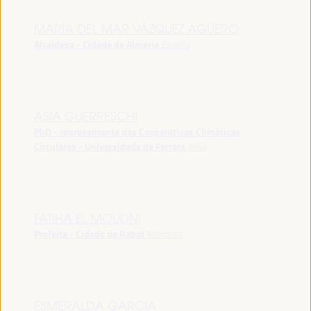
MARÍA DEL MAR VÁZQUEZ AGÜERO
Alcaldesa - Cidade de Almeria
España
ASIA GUERRESCHI
PhD - representante das Cooperativas Climáticas
Circulares - Universidade de Ferrara
Itália
FATIHA EL MOUDNI
Prefeita - Cidade de Rabat
Marrocos
ESMERALDA GARCIA