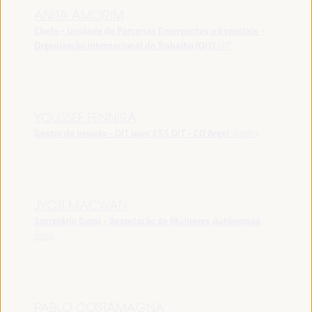
ANITA AMORIM
Chefe - Unidade de Parcerias Emergentes e Especiais -
Organização Internacional do Trabalho (OIT)
OIT
YOUSSEF FENNIRA
Gestor de projeto - OIT Jeun’ESS OIT - CO Argel
Argélia
JYOTI MACWAN
Secretário Geral - Associação de Mulheres Autónomas
Índia
PABLO COSTAMAGNA