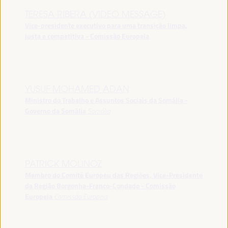
TERESA RIBERA (VIDEO MESSAGE)
Vice-presidente executivo para uma transição limpa,
justa e competitiva - Comissão Europeia
YUSUF MOHAMED ADAN
Ministro do Trabalho e Assuntos Sociais da Somália -
Governo da Somália
Somália
PATRICK MOLINOZ
Membro do Comité Europeu das Regiões, Vice-Presidente
da Região Borgonha-Franco-Condado - Comissão
Europeia
Comissão Europeia