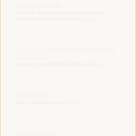
FRANCISCO REYES
Presidente - Fundo Andaluz de Municípios para a
Solidariedade Internacional (FAMSI)
España
FRANCISCO JAVIER FERNÁNDEZ DE LOS
RÍOS TORRES
Presidente - Conselho Provincial de Sevilha
España
JOSÉ LUIS SANZ
Alcalde - Cidade de Sevilha
España
EVA GRANADOS