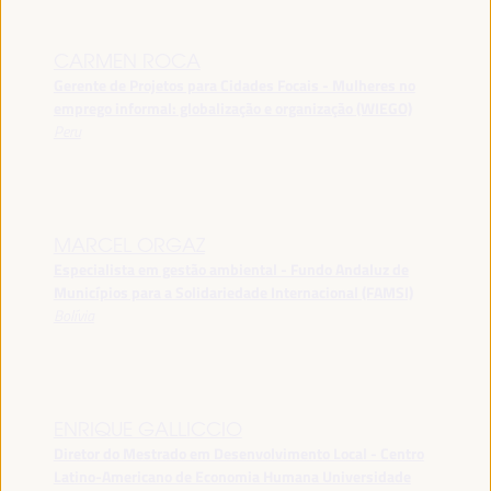
CARMEN ROCA
Gerente de Projetos para Cidades Focais - Mulheres no
emprego informal: globalização e organização (WIEGO)
Peru
MARCEL ORGAZ
Especialista em gestão ambiental - Fundo Andaluz de
Municípios para a Solidariedade Internacional (FAMSI)
Bolívia
ENRIQUE GALLICCIO
Diretor do Mestrado em Desenvolvimento Local - Centro
Latino-Americano de Economia Humana Universidade