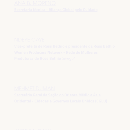
ANA B. MORENO
Secretaria técnica - Aliança Global pelo Cuidado
NDEYE GAYE
Vice-prefeita de Ross Bethio e presidente da Ross Bethio
Women Producers Network - Rede de Mulheres
Produtoras de Ross Bethio
Senegal
MEHMET DUMAN
Secretário Geral da Seção do Oriente Médio e Ásia
Ocidental - Cidades e Governos Locais Unidos (CGLU)