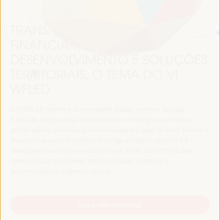
TRANSIÇÃO JUSTA,
FINANCIAMENTO DO
DESENVOLVIMENTO E SOLUÇÕES
TERRITORIAIS, O TEMA DO VI
WFLED
O VI WFLED abordará as prioridades globais no tema da tripla
transição, justiça social, formação para o emprego no território,
gestão pública, parcerias público-privadas e o papel do setor privado e
da economia social e solidária, emprego e trabalho decente e a
abordagem de uma nova economia que “cuida” do território, bem
como alianças multiníveis, políticas globais, nacionais e
descentralizadas (regionais-locais).
Leia a nota conceitual