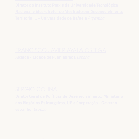
Diretor do Instituto Praxis da Universidade Tecnológica
Nacional e Vice-diretor do Mestrado em Desenvolvimento
Territorial... - Universidade de Rafaela
Argentina
FRANCISCO JAVIER AYALA ORTEGA
Alcalde - Cidade de Fuenlabrada
España
SERGIO COLINA
Diretor Geral de Políticas de Desenvolvimento, Ministério
dos Negócios Estrangeiros, UE e Cooperação - Governo
espanhol
España