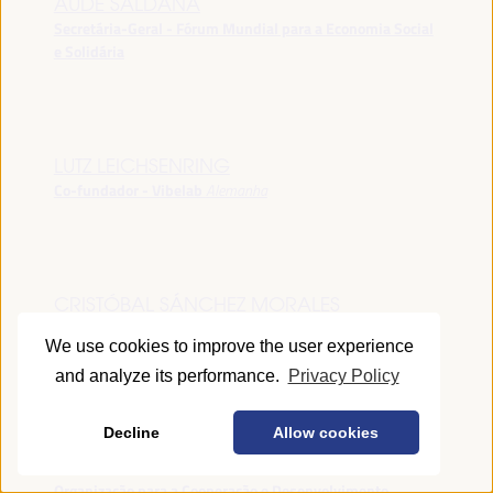
AUDE SALDANA
Secretária-Geral - Fórum Mundial para a Economia Social
e Solidária
LUTZ LEICHSENRING
Co-fundador - Vibelab
Alemanha
CRISTÓBAL SÁNCHEZ MORALES
Vice-conselheiro da Indústria - Junta de Andalucía
España
We use cookies to improve the user experience
and analyze its performance.
Privacy Policy
Decline
Allow cookies
ANNA RUBIN
Gerente do Fórum de Desenvolvimento Local -
Organização para a Cooperação e Desenvolvimento