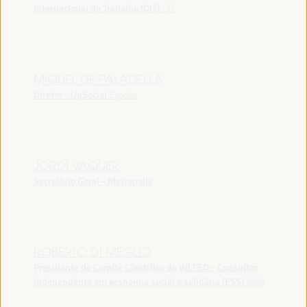
Internacional do Trabalho (OIT)
OIT
MIQUEL DE PALADELLA
Diretor - UpSocial
España
JORDI VAQUER
Secretário Geral - Metropolis
ROBERTO DI MEGLIO
Presidente do Comitê Científico do WLFED - Consultor
independente em economia social e solidária (ESS)
Itália