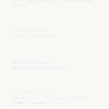
Gerente - Agência de Desenvolvimento Local de Rafaela
Argentina
CARLOS GARCÍA
Alcalde - Cidade de Grazalema
España
BERRY VRBANOVIC
Alcalde - Cidade de Kitchener
Canadá
VALESKA SARMIENTO
Gerente de Mercado - Associação de Desenvolvimento
Agrícola e Empresarial (ADAM)
Guatemala