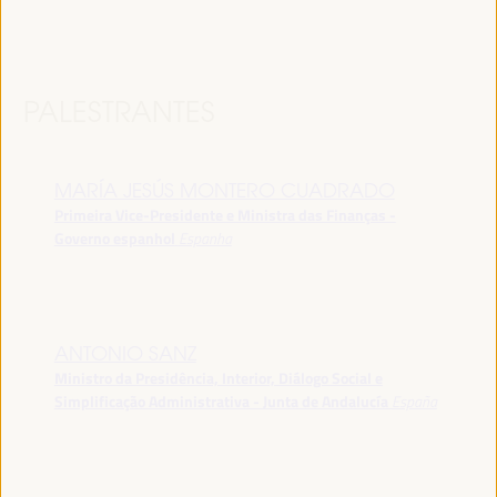
PALESTRANTES
MARÍA JESÚS MONTERO CUADRADO
Primeira Vice-Presidente e Ministra das Finanças -
Governo espanhol
Espanha
ANTONIO SANZ
Ministro da Presidência, Interior, Diálogo Social e
Simplificação Administrativa - Junta de Andalucía
España