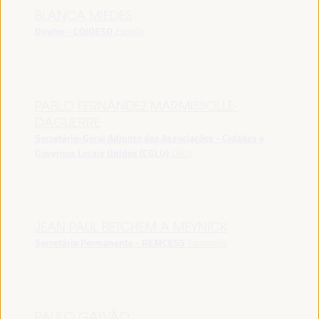
BLANCA MIEDES
Diretor - COIDESO
España
PABLO FERNÁNDEZ MARMISSOLLE-
DAGUERRE
Secretário-Geral Adjunto das Associações - Cidades e
Governos Locais Unidos (CGLU)
CGLU
JEAN PAUL BETCHEM A MEYNICK
Secretário Permanente - REMCESS
Camarões
PAULO GALVÃO