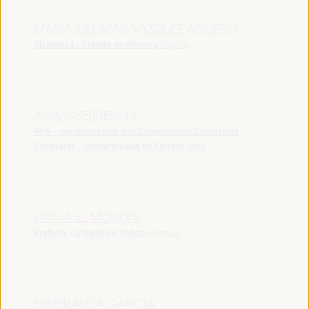
MARÍA DEL MAR VÁZQUEZ AGÜERO
Alcaldesa - Cidade de Almeria
España
ASIA GUERRESCHI
PhD - representante das Cooperativas Climáticas
Circulares - Universidade de Ferrara
Itália
FATIHA EL MOUDNI
Prefeita - Cidade de Rabat
Marrocos
ESMERALDA GARCIA