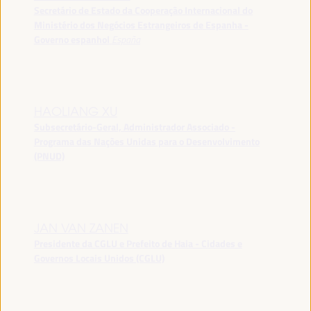
Secretário de Estado da Cooperação Internacional do
Ministério dos Negócios Estrangeiros de Espanha -
Governo espanhol
España
HAOLIANG XU
Subsecretário-Geral, Administrador Associado -
Programa das Nações Unidas para o Desenvolvimento
(PNUD)
JAN VAN ZANEN
Presidente da CGLU e Prefeito de Haia - Cidades e
Governos Locais Unidos (CGLU)