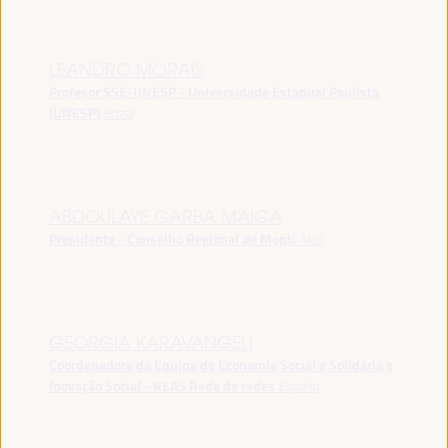
LEANDRO MORAIS
Profesor SSE-UNESP - Universidade Estadual Paulista
(UNESP)
Brasil
ABDOULAYE GARBA MAIGA
Presidente - Conselho Regional de Mopti
Mali
GEORGIA KARAVANGELI
Coordenadora da Equipa de Economia Social e Solidária e
Inovação Social - REAS Rede de redes
España