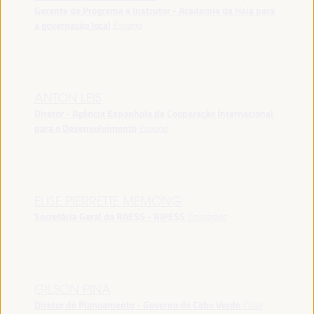
Gerente de Programa e Instrutor - Academia da Haia para
a governação local
España
ANTON LEIS
Diretor - Agência Espanhola de Cooperação Internacional
para o Desenvolvimento
España
ELISE PIERRETTE MEMONG
Secretária Geral da RAESS - RIPESS
Camarões
GILSON PINA
Diretor de Planeamento - Governo de Cabo Verde
Cabo