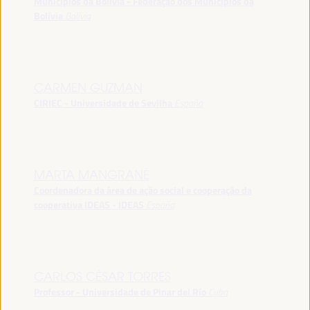
Municípios da Bolívia - Federação dos Municípios da
Bolívia
Bolívia
CARMEN GUZMAN
CIRIEC - Universidade de Sevilha
España
MARTA MANGRANÉ
Coordenadora da área de ação social e cooperação da
cooperativa IDEAS - IDEAS
España
CARLOS CÉSAR TORRES
Professor - Universidade de Pinar del Río
Cuba