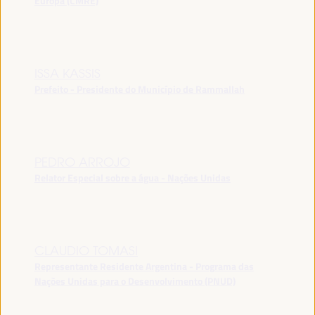
Europa (CMRE)
ISSA KASSIS
Prefeito - Presidente do Município de Rammallah
PEDRO ARROJO
Relator Especial sobre a água - Nações Unidas
CLAUDIO TOMASI
Representante Residente Argentina - Programa das
Nações Unidas para o Desenvolvimento (PNUD)