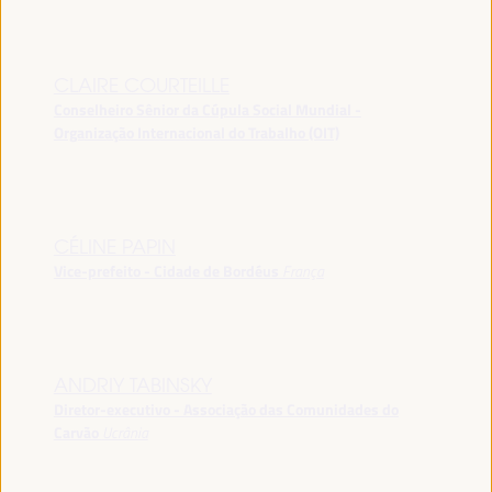
CLAIRE COURTEILLE
Conselheiro Sênior da Cúpula Social Mundial -
Organização Internacional do Trabalho (OIT)
CÉLINE PAPIN
Vice-prefeito - Cidade de Bordéus
França
ANDRIY TABINSKY
Diretor-executivo - Associação das Comunidades do
Carvão
Ucrânia