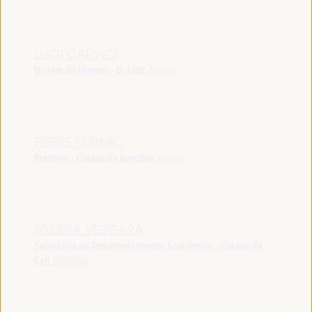
LUIGI CARINCI
Diretor do Projeto - B-LIVE
España
PIERRE HURMIC
Prefeito - Cidade de Bordéus
França
MELISSA VERGARA
Secretária de Desenvolvimento Econômico - Cidade de
Cali
Colômbia