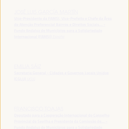
JOSÉ LUIS GARCÍA MARTÍN
Vice-Presidente da FAMSI, Vice-Prefeito e Chefe da Área
de Atenção Preferencial Bairros e Direitos Sociais... -
Fundo Andaluz de Municípios para a Solidariedade
Internacional (FAMSI)
España
EMILIA SÁIZ
Secretaria General - Cidades e Governos Locais Unidos
(CGLU)
UCLG
FRANCISCO TOAJAS
Deputado para a Cooperação Internacional do Conselho
Provincial de Sevilha e Presidente da Comissão de... -
Fundo Andaluz de Municípios para a Solidariedade