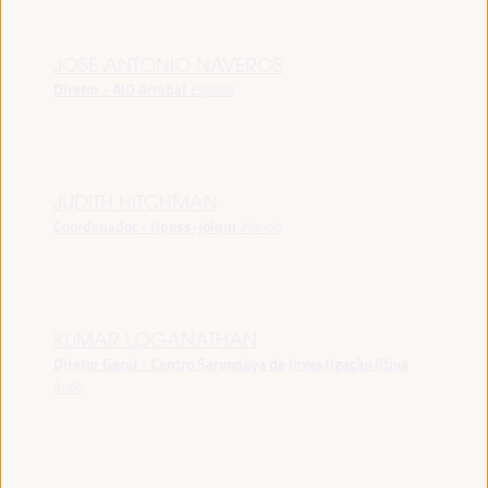
JOSE ANTONIO NAVEROS
Diretor - AID Arrabal
España
JUDITH HITCHMAN
Coordenador - ripess-joiqm
Irlanda
KUMAR LOGANATHAN
Diretor Geral - Centro Sarvodaya de Investigação Ativa
Índia