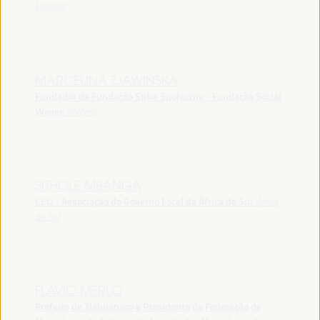
Uruguai
MARCELINA ZJAWIŃSKA
Fundador da Fundação Splot Społeczny - Fundação Social
Weave
Polônia
SITHOLE MBANGA
CEO - Associação do Governo Local da África do Sul
África
do Sul
FLAVIO MERLO
Prefeito de Tiahuanaco e Presidente da Federação de