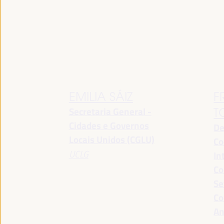
EMILIA SÁIZ
F
Secretaria General -
T
Cidades e Governos
De
Locais Unidos (CGLU)
Co
UCLG
In
Co
Se
Co
An