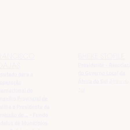
RANCISCO
BHEKE STOFILE
Presidente - Associa
OAJAS
do Governo Local da
putado para a
África do Sul
África do
operação
Sul
ternacional do
nselho Provincial de
vilha e Presidente da
missão de... - Fundo
daluz de Municípios