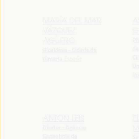
MARÍA DEL MAR
A
VÁZQUEZ
G
Ph
AGÜERO
da
Alcaldesa - Cidade de
Cl
Almeria
España
Un
Itá
ANTON LEIS
E
Diretor - Agência
M
Espanhola de
Se