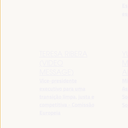
Es
es
TERESA RIBERA
Y
(VIDEO
M
MESSAGE)
A
Vice-presidente
Mi
executivo para uma
As
transição limpa, justa e
So
competitiva - Comissão
So
Europeia