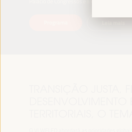
Palácio de Congressos e Exposições (FIBES)
Programa
Leia mais
TRANSIÇÃO JUSTA,
DESENVOLVIMENTO 
TERRITORIAIS, O TE
O VI WFLED abordará as prioridades globais n