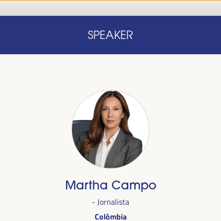
Início
Nota conceitual
Oradores
Progra
SPEAKER
Início
Nota conceitual
Oradores
Progra
Martha Campo
alizada
- Jornalista
anha,
no
Colômbia