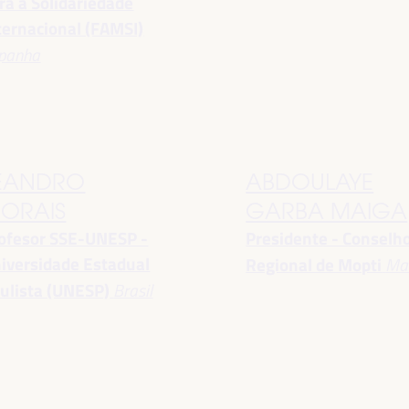
ra a Solidariedade
ternacional (FAMSI)
panha
EANDRO
ABDOULAYE
ORAIS
GARBA MAIGA
ofesor SSE-UNESP -
Presidente - Conselh
iversidade Estadual
Regional de Mopti
Mal
ulista (UNESP)
Brasil