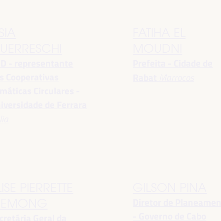
SIA
FATIHA EL
UERRESCHI
MOUDNI
D - representante
Prefeita - Cidade de
s Cooperativas
Rabat
Marrocos
imáticas Circulares -
iversidade de Ferrara
lia
LISE PIERRETTE
GILSON PINA
Diretor de Planeame
EMONG
- Governo de Cabo
cretária Geral da