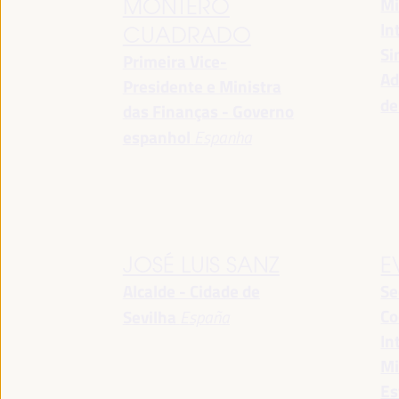
Mi
MONTERO
In
CUADRADO
Si
Primeira Vice-
Ad
Presidente e Ministra
de
das Finanças - Governo
espanhol
Espanha
JOSÉ LUIS SANZ
E
Alcalde - Cidade de
Se
Co
Sevilha
España
In
Mi
Es