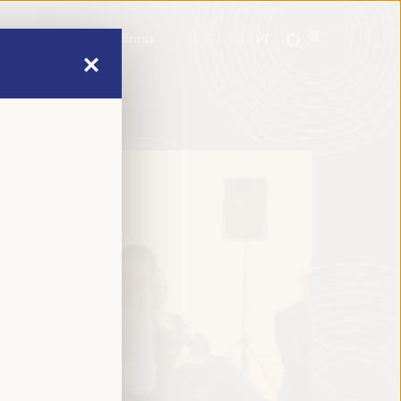
mme
Informações práticas
EN
ES
FR
PT
mme
Informações práticas
EN
ES
FR
PT