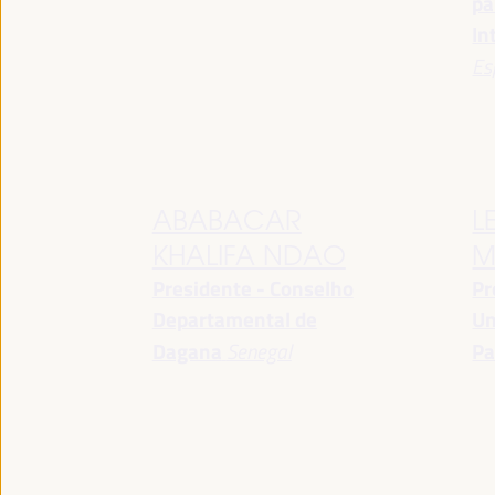
pa
In
Es
ABABACAR
L
KHALIFA NDAO
M
Presidente - Conselho
Pr
Departamental de
Un
Dagana
Senegal
Pa