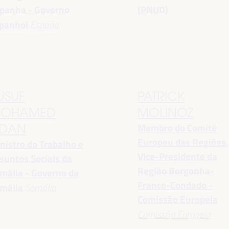
panha - Governo
(PNUD)
panhol
España
USUF
PATRICK
OHAMED
MOLINOZ
Membro do Comité
DAN
Europeu das Regiões,
nistro do Trabalho e
Vice-Presidente da
suntos Sociais da
Região Borgonha-
mália - Governo da
Franco-Condado -
mália
Somália
Comissão Europeia
Comissão Europeia