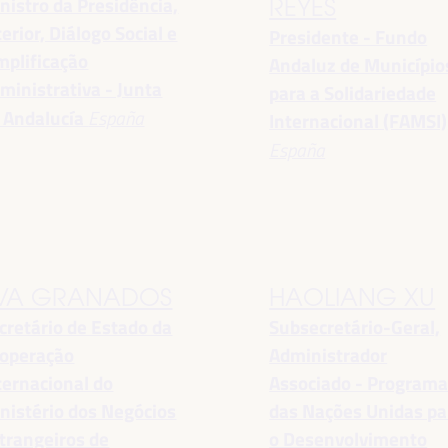
nistro da Presidência,
REYES
terior, Diálogo Social e
Presidente - Fundo
mplificação
Andaluz de Município
ministrativa - Junta
para a Solidariedade
 Andalucía
España
Internacional (FAMSI)
España
VA GRANADOS
HAOLIANG XU
cretário de Estado da
Subsecretário-Geral,
operação
Administrador
ternacional do
Associado - Program
nistério dos Negócios
das Nações Unidas pa
trangeiros de
o Desenvolvimento