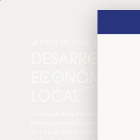
A
sexta edição do Fórum Mundial para o
Desenvolvimento Económico Local
será re
de
1 a 4 de abril de 2025 em Sevilha, Esp