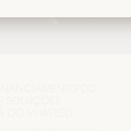
.
 FINANCIAMENTO DO
E SOLUÇÕES
MA DO VI WFLED
o tema da tripla transição, justiça social,