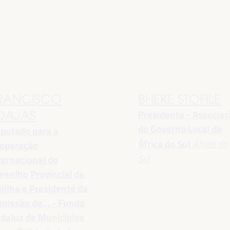
RANCISCO
BHEKE STOFILE
Presidente - Associa
OAJAS
do Governo Local da
putado para a
África do Sul
África do
operação
Sul
ternacional do
nselho Provincial de
vilha e Presidente da
missão de... - Fundo
daluz de Municípios