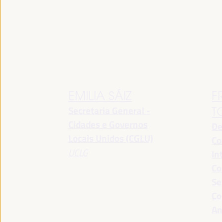
EMILIA SÁIZ
F
Secretaria General -
T
Cidades e Governos
De
Locais Unidos (CGLU)
Co
UCLG
In
Co
Se
Co
An