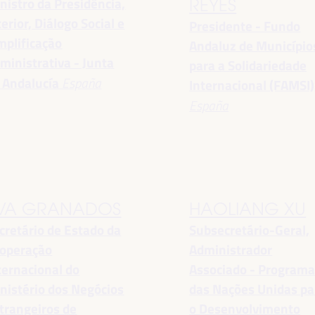
nistro da Presidência,
REYES
terior, Diálogo Social e
Presidente - Fundo
mplificação
Andaluz de Município
ministrativa - Junta
para a Solidariedade
 Andalucía
España
Internacional (FAMSI)
España
VA GRANADOS
HAOLIANG XU
cretário de Estado da
Subsecretário-Geral,
operação
Administrador
ternacional do
Associado - Program
nistério dos Negócios
das Nações Unidas pa
trangeiros de
o Desenvolvimento