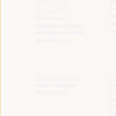
Mi
MONTERO
In
CUADRADO
Si
Primeira Vice-
Ad
Presidente e Ministra
de
das Finanças - Governo
espanhol
Espanha
JOSÉ LUIS SANZ
E
Alcalde - Cidade de
Se
Co
Sevilha
España
In
Mi
Es