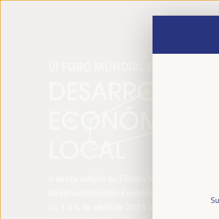
A
sexta edição do Fórum Mundial para o
Desenvolvimento Económico Local
será re
Su
de
1 a 4 de abril de 2025 em Sevilha, Esp