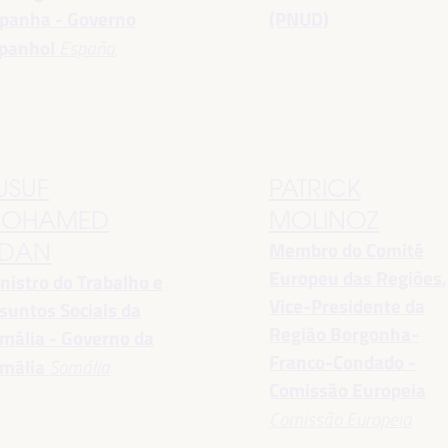
panha - Governo
(PNUD)
panhol
España
USUF
PATRICK
OHAMED
MOLINOZ
Membro do Comité
DAN
Europeu das Regiões,
nistro do Trabalho e
Vice-Presidente da
suntos Sociais da
Região Borgonha-
mália - Governo da
Franco-Condado -
mália
Somália
Comissão Europeia
Comissão Europeia