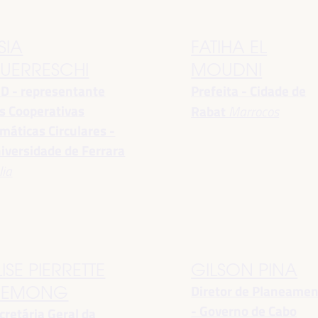
SIA
FATIHA EL
UERRESCHI
MOUDNI
D - representante
Prefeita - Cidade de
s Cooperativas
Rabat
Marrocos
imáticas Circulares -
iversidade de Ferrara
lia
LISE PIERRETTE
GILSON PINA
Diretor de Planeame
EMONG
- Governo de Cabo
cretária Geral da