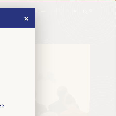
mme
Informações práticas
EN
ES
FR
PT
mme
Informações práticas
EN
ES
FR
PT
cía