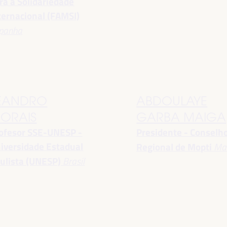
ra a Solidariedade
ternacional (FAMSI)
panha
EANDRO
ABDOULAYE
ORAIS
GARBA MAIGA
ofesor SSE-UNESP -
Presidente - Conselh
iversidade Estadual
Regional de Mopti
Mal
ulista (UNESP)
Brasil