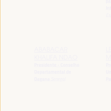
pa
In
Es
ABABACAR
L
KHALIFA NDAO
M
Presidente - Conselho
Pr
Departamental de
Un
Dagana
Senegal
Pa