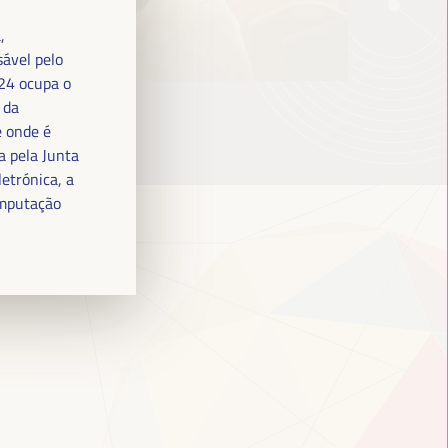
,
sável pelo
024 ocupa o
 da
e onde é
a pela Junta
etrónica, a
omputação