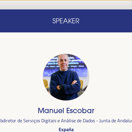
Início
Nota conceitual
Oradores
Progra
SPEAKER
Início
Nota conceitual
Oradores
Progra
Manuel Escobar
alizada
bdiretor de Serviços Digitais e Análise de Dados - Junta de Andalu
anha,
no
España