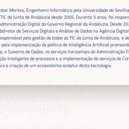
.
bar Montes, Engenheiro Informático pela Universidade de Sevilha
 TIC da Junta de Andaluzia desde 2005. Durante 5 anos, foi respon
Administração Digital do Governo Regional da Andaluzia. Desde 2
bdiretor de Serviços Digitais e Análise de Dados na Agência Digital
responsável pela gestão de todas as TIC da Junta de Andaluzia, e d
 pela implementação da política de Inteligência Artificial promovid
a, o Governo de Dados, os serviços horizontais de Administração El
ão Inteligente de processos e a implementação de serviços de C
ra a criação de um ecossistema andaluz desta tecnologia.
 FINANCIAMENTO DO
E SOLUÇÕES
MA DO VI WFLED
o tema da tripla transição, justiça social,