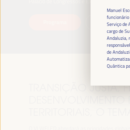
Palácio de Congressos e Exposições (FIBES)
Manuel Esco
funcionário
Programa
Leia mais
Serviço de 
cargo de Su
Andaluzia, 
responsável
de Andaluzi
Automatizaç
Quântica pa
TRANSIÇÃO JUSTA,
DESENVOLVIMENTO 
TERRITORIAIS, O TE
O VI WFLED abordará as prioridades globais n