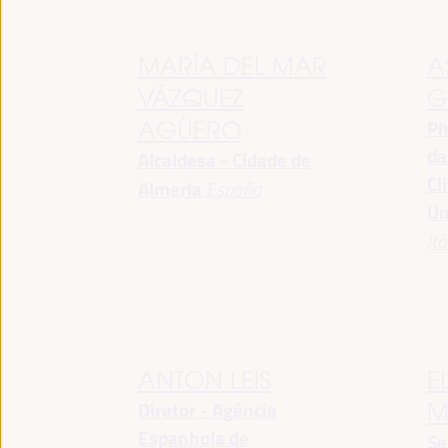
MARÍA DEL MAR
A
VÁZQUEZ
G
Ph
AGÜERO
da
Alcaldesa - Cidade de
Cl
Almeria
España
Un
Itá
ANTON LEIS
E
Diretor - Agência
M
Espanhola de
Se