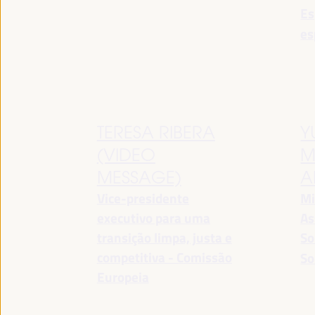
Es
es
TERESA RIBERA
Y
(VIDEO
M
MESSAGE)
A
Vice-presidente
Mi
executivo para uma
As
transição limpa, justa e
So
competitiva - Comissão
So
Europeia