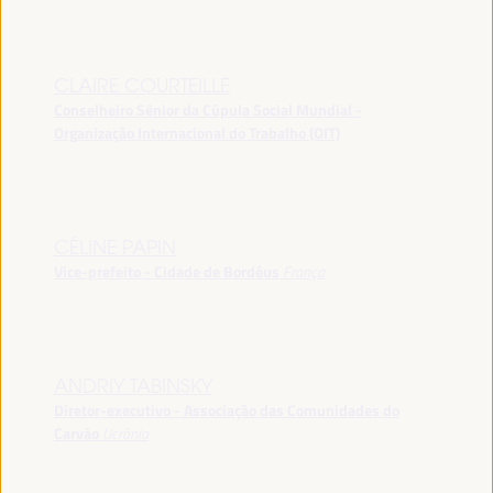
CLAIRE COURTEILLE
Conselheiro Sênior da Cúpula Social Mundial -
Organização Internacional do Trabalho (OIT)
CÉLINE PAPIN
Vice-prefeito - Cidade de Bordéus
França
ANDRIY TABINSKY
Diretor-executivo - Associação das Comunidades do
Carvão
Ucrânia