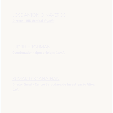
JOSE ANTONIO NAVEROS
Diretor - AID Arrabal
España
JUDITH HITCHMAN
Coordenador - ripess-joiqm
Irlanda
KUMAR LOGANATHAN
Diretor Geral - Centro Sarvodaya de Investigação Ativa
Índia