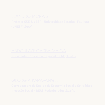
LEANDRO MORAIS
Profesor SSE-UNESP - Universidade Estadual Paulista
(UNESP)
Brasil
ABDOULAYE GARBA MAIGA
Presidente - Conselho Regional de Mopti
Mali
GEORGIA KARAVANGELI
Coordenadora da Equipa de Economia Social e Solidária e
Inovação Social - REAS Rede de redes
España