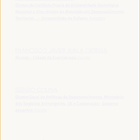
Diretor do Instituto Praxis da Universidade Tecnológica
Nacional e Vice-diretor do Mestrado em Desenvolvimento
Territorial... - Universidade de Rafaela
Argentina
FRANCISCO JAVIER AYALA ORTEGA
Alcalde - Cidade de Fuenlabrada
España
SERGIO COLINA
Diretor Geral de Políticas de Desenvolvimento, Ministério
dos Negócios Estrangeiros, UE e Cooperação - Governo
espanhol
España