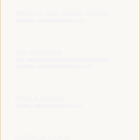
MARÍA DEL MAR VÁZQUEZ AGÜERO
Alcaldesa - Cidade de Almeria
España
ASIA GUERRESCHI
PhD - representante das Cooperativas Climáticas
Circulares - Universidade de Ferrara
Itália
FATIHA EL MOUDNI
Prefeita - Cidade de Rabat
Marrocos
ESMERALDA GARCIA