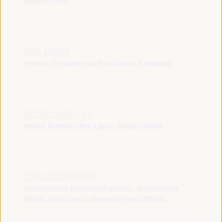
Europa (CMRE)
ISSA KASSIS
Prefeito - Presidente do Município de Rammallah
PEDRO ARROJO
Relator Especial sobre a água - Nações Unidas
CLAUDIO TOMASI
Representante Residente Argentina - Programa das
Nações Unidas para o Desenvolvimento (PNUD)