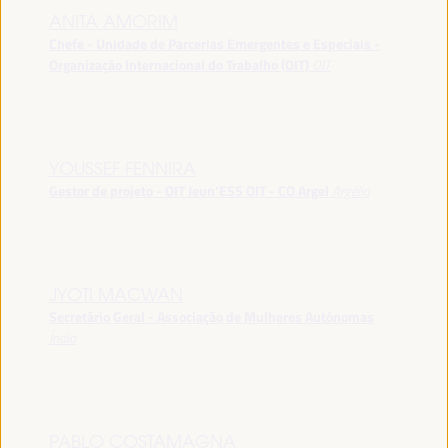
ANITA AMORIM
Chefe - Unidade de Parcerias Emergentes e Especiais -
Organização Internacional do Trabalho (OIT)
OIT
YOUSSEF FENNIRA
Gestor de projeto - OIT Jeun’ESS OIT - CO Argel
Argélia
JYOTI MACWAN
Secretário Geral - Associação de Mulheres Autónomas
Índia
PABLO COSTAMAGNA