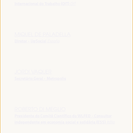
Internacional do Trabalho (OIT)
OIT
MIQUEL DE PALADELLA
Diretor - UpSocial
España
JORDI VAQUER
Secretário Geral - Metropolis
ROBERTO DI MEGLIO
Presidente do Comitê Científico do WLFED - Consultor
independente em economia social e solidária (ESS)
Itália