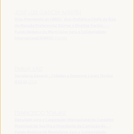
JOSÉ LUIS GARCÍA MARTÍN
Vice-Presidente da FAMSI, Vice-Prefeito e Chefe da Área
de Atenção Preferencial Bairros e Direitos Sociais... -
Fundo Andaluz de Municípios para a Solidariedade
Internacional (FAMSI)
España
EMILIA SÁIZ
Secretaria General - Cidades e Governos Locais Unidos
(CGLU)
UCLG
FRANCISCO TOAJAS
Deputado para a Cooperação Internacional do Conselho
Provincial de Sevilha e Presidente da Comissão de... -
Fundo Andaluz de Municípios para a Solidariedade