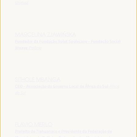
Uruguai
MARCELINA ZJAWIŃSKA
Fundador da Fundação Splot Społeczny - Fundação Social
Weave
Polônia
SITHOLE MBANGA
CEO - Associação do Governo Local da África do Sul
África
do Sul
FLAVIO MERLO
Prefeito de Tiahuanaco e Presidente da Federação de