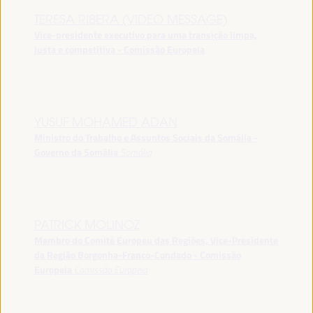
TERESA RIBERA (VIDEO MESSAGE)
Vice-presidente executivo para uma transição limpa,
justa e competitiva - Comissão Europeia
YUSUF MOHAMED ADAN
Ministro do Trabalho e Assuntos Sociais da Somália -
Governo da Somália
Somália
PATRICK MOLINOZ
Membro do Comité Europeu das Regiões, Vice-Presidente
da Região Borgonha-Franco-Condado - Comissão
Europeia
Comissão Europeia