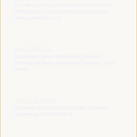
Secretário de Estado da Cooperação Internacional do
Ministério dos Negócios Estrangeiros de Espanha -
Governo espanhol
España
HAOLIANG XU
Subsecretário-Geral, Administrador Associado -
Programa das Nações Unidas para o Desenvolvimento
(PNUD)
JAN VAN ZANEN
Presidente da CGLU e Prefeito de Haia - Cidades e
Governos Locais Unidos (CGLU)