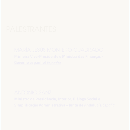
PALESTRANTES
MARÍA JESÚS MONTERO CUADRADO
Primeira Vice-Presidente e Ministra das Finanças -
Governo espanhol
Espanha
ANTONIO SANZ
Ministro da Presidência, Interior, Diálogo Social e
Simplificação Administrativa - Junta de Andalucía
España