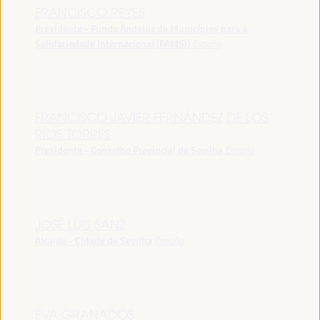
FRANCISCO REYES
Presidente - Fundo Andaluz de Municípios para a
Solidariedade Internacional (FAMSI)
España
FRANCISCO JAVIER FERNÁNDEZ DE LOS
RÍOS TORRES
Presidente - Conselho Provincial de Sevilha
España
JOSÉ LUIS SANZ
Alcalde - Cidade de Sevilha
España
EVA GRANADOS