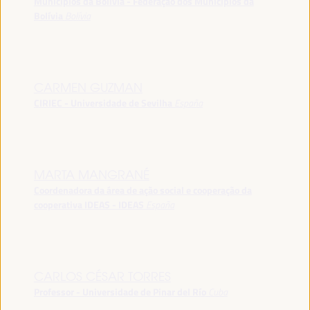
Municípios da Bolívia - Federação dos Municípios da
Bolívia
Bolívia
CARMEN GUZMAN
CIRIEC - Universidade de Sevilha
España
MARTA MANGRANÉ
Coordenadora da área de ação social e cooperação da
cooperativa IDEAS - IDEAS
España
CARLOS CÉSAR TORRES
Professor - Universidade de Pinar del Río
Cuba