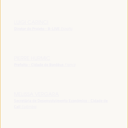
LUIGI CARINCI
Diretor do Projeto - B-LIVE
España
PIERRE HURMIC
Prefeito - Cidade de Bordéus
França
MELISSA VERGARA
Secretária de Desenvolvimento Econômico - Cidade de
Cali
Colômbia