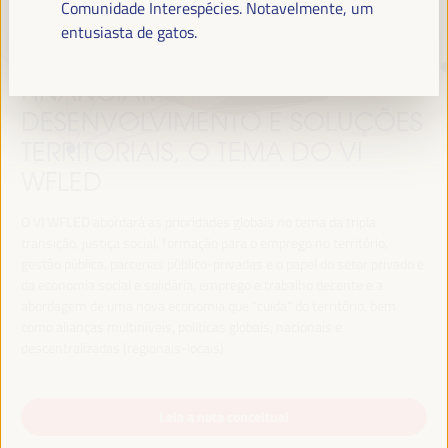
Comunidade Interespécies. Notavelmente, um
entusiasta de gatos.
TRANSIÇÃO JUSTA,
FINANCIAMENTO DO
DESENVOLVIMENTO E SOLUÇÕES
TERRITORIAIS, O TEMA DO VI
WFLED
O VI WFLED abordará as prioridades globais no tema da tripla
transição, justiça social, formação para o emprego no território,
gestão pública, parcerias público-privadas e o papel do setor privado e
da economia social e solidária, emprego e trabalho decente e a
abordagem de uma nova economia que “cuida” do território, bem
como alianças multiníveis, políticas globais, nacionais e
descentralizadas (regionais-locais).
Leia a nota conceitual