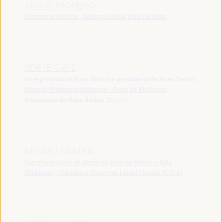
ANA B. MORENO
Secretaria técnica - Aliança Global pelo Cuidado
NDEYE GAYE
Vice-prefeita de Ross Bethio e presidente da Ross Bethio
Women Producers Network - Rede de Mulheres
Produtoras de Ross Bethio
Senegal
MEHMET DUMAN
Secretário Geral da Seção do Oriente Médio e Ásia
Ocidental - Cidades e Governos Locais Unidos (CGLU)