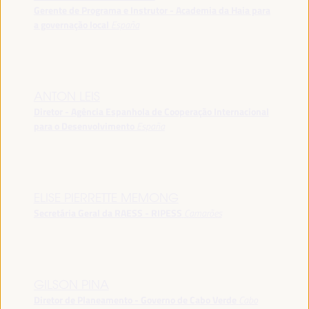
Gerente de Programa e Instrutor - Academia da Haia para
a governação local
España
ANTON LEIS
Diretor - Agência Espanhola de Cooperação Internacional
para o Desenvolvimento
España
ELISE PIERRETTE MEMONG
Secretária Geral da RAESS - RIPESS
Camarões
GILSON PINA
Diretor de Planeamento - Governo de Cabo Verde
Cabo