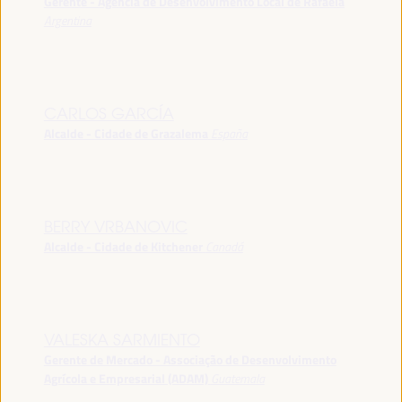
Gerente - Agência de Desenvolvimento Local de Rafaela
Argentina
CARLOS GARCÍA
Alcalde - Cidade de Grazalema
España
BERRY VRBANOVIC
Alcalde - Cidade de Kitchener
Canadá
VALESKA SARMIENTO
Gerente de Mercado - Associação de Desenvolvimento
Agrícola e Empresarial (ADAM)
Guatemala