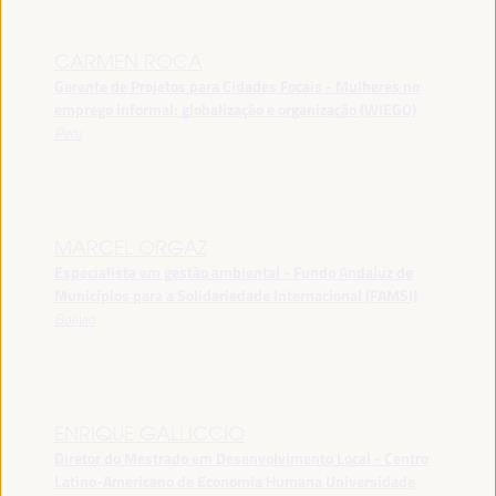
CARMEN ROCA
Gerente de Projetos para Cidades Focais - Mulheres no
emprego informal: globalização e organização (WIEGO)
Peru
MARCEL ORGAZ
Especialista em gestão ambiental - Fundo Andaluz de
Municípios para a Solidariedade Internacional (FAMSI)
Bolívia
ENRIQUE GALLICCIO
Diretor do Mestrado em Desenvolvimento Local - Centro
Latino-Americano de Economia Humana Universidade