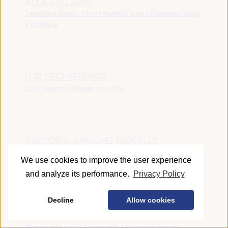
AUDE SALDANA
Secretária-Geral - Fórum Mundial para a Economia Social
e Solidária
LUTZ LEICHSENRING
Co-fundador - Vibelab
Alemanha
CRISTÓBAL SÁNCHEZ MORALES
Vice-conselheiro da Indústria - Junta de Andalucía
España
We use cookies to improve the user experience
and analyze its performance.
Privacy Policy
Decline
Allow cookies
ANNA RUBIN
Gerente do Fórum de Desenvolvimento Local -
Organização para a Cooperação e Desenvolvimento