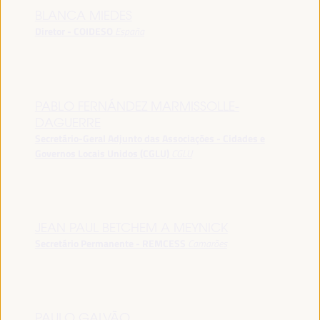
BLANCA MIEDES
Diretor - COIDESO
España
PABLO FERNÁNDEZ MARMISSOLLE-
DAGUERRE
Secretário-Geral Adjunto das Associações - Cidades e
Governos Locais Unidos (CGLU)
CGLU
JEAN PAUL BETCHEM A MEYNICK
Secretário Permanente - REMCESS
Camarões
PAULO GALVÃO