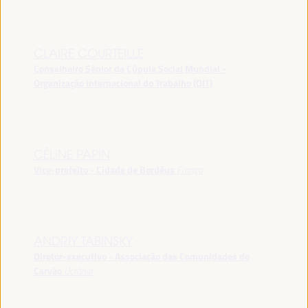
CLAIRE COURTEILLE
Conselheiro Sênior da Cúpula Social Mundial -
Organização Internacional do Trabalho (OIT)
CÉLINE PAPIN
Vice-prefeito - Cidade de Bordéus
França
ANDRIY TABINSKY
Diretor-executivo - Associação das Comunidades do
Carvão
Ucrânia