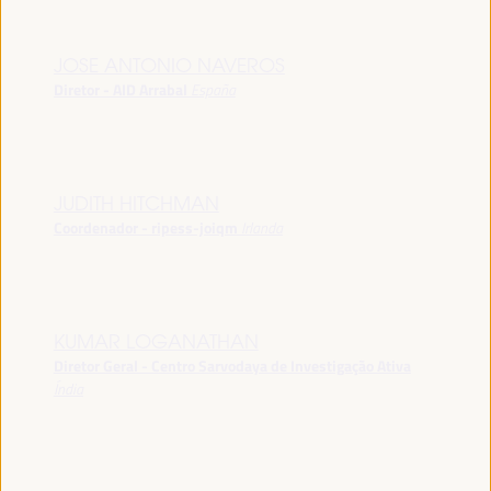
JOSE ANTONIO NAVEROS
Diretor - AID Arrabal
España
JUDITH HITCHMAN
Coordenador - ripess-joiqm
Irlanda
KUMAR LOGANATHAN
Diretor Geral - Centro Sarvodaya de Investigação Ativa
Índia