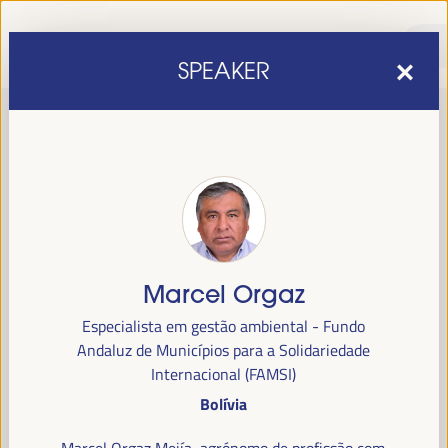
SPEAKER
Marcel Orgaz
sexta edição do Fórum Mundial para o Desenvolvimento
A
Especialista em gestão ambiental - Fundo
Económico Local
1 a 4 de abril de 2025 em
será realizada de
Andaluz de Municípios para a Solidariedade
Sevilha, Espanha,
no Palácio de Congressos e Exposições (FIBES).
Internacional (FAMSI)
Bolívia
Programa
Marcel Orgaz Mejía, agrónomo de profissão com