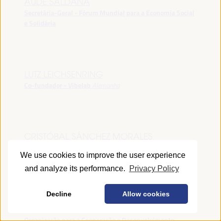
AUDE SALDANA
Secretária-Geral - Fórum Mundial para a Economia Social
e Solidária
LUTZ LEICHSENRING
Co-fundador - Vibelab
Alemanha
CRISTÓBAL SÁNCHEZ MORALES
Vice-conselheiro da Indústria - Junta de Andalucía
España
We use cookies to improve the user experience
and analyze its performance.
Privacy Policy
Decline
Allow cookies
ANNA RUBIN
Gerente do Fórum de Desenvolvimento Local -
Organização para a Cooperação e Desenvolvimento