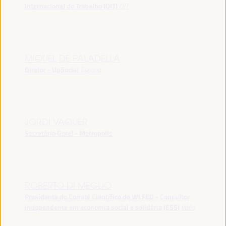
Internacional do Trabalho (OIT)
OIT
MIQUEL DE PALADELLA
Diretor - UpSocial
España
JORDI VAQUER
Secretário Geral - Metropolis
ROBERTO DI MEGLIO
Presidente do Comitê Científico do WLFED - Consultor
independente em economia social e solidária (ESS)
Itália