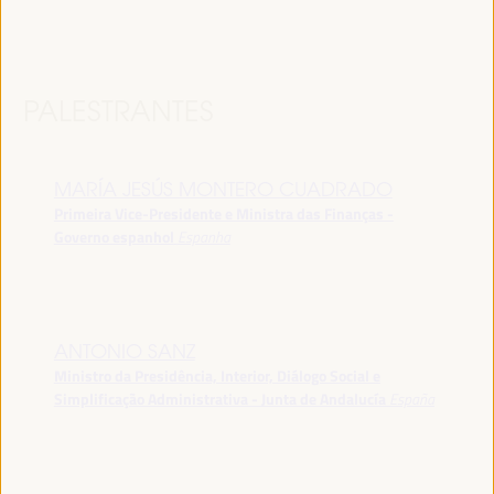
PALESTRANTES
MARÍA JESÚS MONTERO CUADRADO
Primeira Vice-Presidente e Ministra das Finanças -
Governo espanhol
Espanha
ANTONIO SANZ
Ministro da Presidência, Interior, Diálogo Social e
Simplificação Administrativa - Junta de Andalucía
España