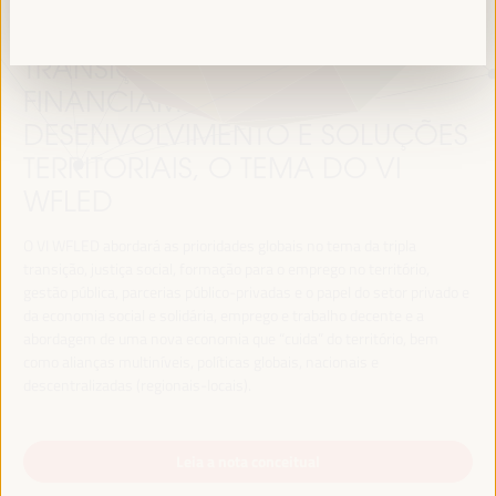
TRANSIÇÃO JUSTA,
FINANCIAMENTO DO
DESENVOLVIMENTO E SOLUÇÕES
TERRITORIAIS, O TEMA DO VI
WFLED
O VI WFLED abordará as prioridades globais no tema da tripla
transição, justiça social, formação para o emprego no território,
gestão pública, parcerias público-privadas e o papel do setor privado e
da economia social e solidária, emprego e trabalho decente e a
abordagem de uma nova economia que “cuida” do território, bem
como alianças multiníveis, políticas globais, nacionais e
descentralizadas (regionais-locais).
Leia a nota conceitual