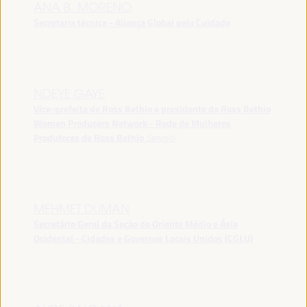
ANA B. MORENO
Secretaria técnica - Aliança Global pelo Cuidado
NDEYE GAYE
Vice-prefeita de Ross Bethio e presidente da Ross Bethio
Women Producers Network - Rede de Mulheres
Produtoras de Ross Bethio
Senegal
MEHMET DUMAN
Secretário Geral da Seção do Oriente Médio e Ásia
Ocidental - Cidades e Governos Locais Unidos (CGLU)