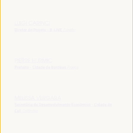
LUIGI CARINCI
Diretor do Projeto - B-LIVE
España
PIERRE HURMIC
Prefeito - Cidade de Bordéus
França
MELISSA VERGARA
Secretária de Desenvolvimento Econômico - Cidade de
Cali
Colômbia