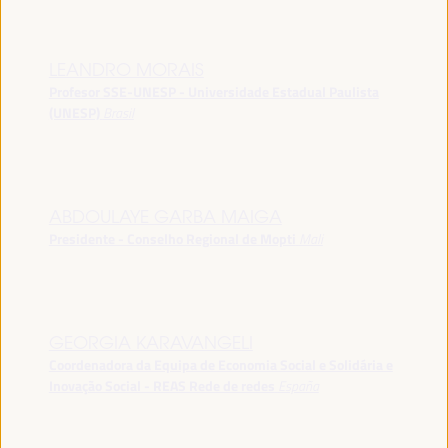
LEANDRO MORAIS
Profesor SSE-UNESP - Universidade Estadual Paulista
(UNESP)
Brasil
ABDOULAYE GARBA MAIGA
Presidente - Conselho Regional de Mopti
Mali
GEORGIA KARAVANGELI
Coordenadora da Equipa de Economia Social e Solidária e
Inovação Social - REAS Rede de redes
España