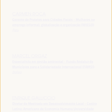
CARMEN ROCA
Gerente de Projetos para Cidades Focais - Mulheres no
emprego informal: globalização e organização (WIEGO)
Peru
MARCEL ORGAZ
Especialista em gestão ambiental - Fundo Andaluz de
Municípios para a Solidariedade Internacional (FAMSI)
Bolívia
ENRIQUE GALLICCIO
Diretor do Mestrado em Desenvolvimento Local - Centro
Latino-Americano de Economia Humana Universidade