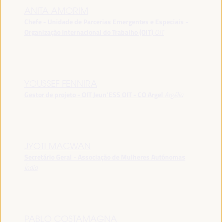
ANITA AMORIM
Chefe - Unidade de Parcerias Emergentes e Especiais -
Organização Internacional do Trabalho (OIT)
OIT
YOUSSEF FENNIRA
Gestor de projeto - OIT Jeun’ESS OIT - CO Argel
Argélia
JYOTI MACWAN
Secretário Geral - Associação de Mulheres Autónomas
Índia
PABLO COSTAMAGNA