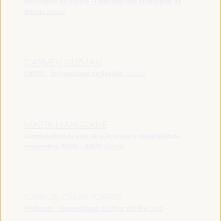
Municípios da Bolívia - Federação dos Municípios da
Bolívia
Bolívia
CARMEN GUZMAN
CIRIEC - Universidade de Sevilha
España
MARTA MANGRANÉ
Coordenadora da área de ação social e cooperação da
cooperativa IDEAS - IDEAS
España
CARLOS CÉSAR TORRES
Professor - Universidade de Pinar del Río
Cuba