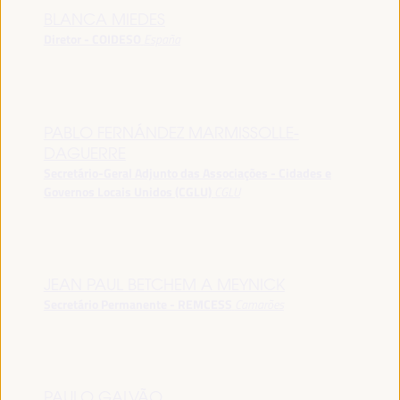
BLANCA MIEDES
Diretor - COIDESO
España
PABLO FERNÁNDEZ MARMISSOLLE-
DAGUERRE
Secretário-Geral Adjunto das Associações - Cidades e
Governos Locais Unidos (CGLU)
CGLU
JEAN PAUL BETCHEM A MEYNICK
Secretário Permanente - REMCESS
Camarões
PAULO GALVÃO