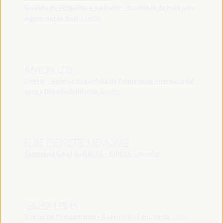
Gerente de Programa e Instrutor - Academia da Haia para
a governação local
España
ANTON LEIS
Diretor - Agência Espanhola de Cooperação Internacional
para o Desenvolvimento
España
ELISE PIERRETTE MEMONG
Secretária Geral da RAESS - RIPESS
Camarões
GILSON PINA
Diretor de Planeamento - Governo de Cabo Verde
Cabo