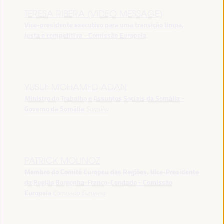
TERESA RIBERA (VIDEO MESSAGE)
Vice-presidente executivo para uma transição limpa,
justa e competitiva - Comissão Europeia
YUSUF MOHAMED ADAN
Ministro do Trabalho e Assuntos Sociais da Somália -
Governo da Somália
Somália
PATRICK MOLINOZ
Membro do Comité Europeu das Regiões, Vice-Presidente
da Região Borgonha-Franco-Condado - Comissão
Europeia
Comissão Europeia