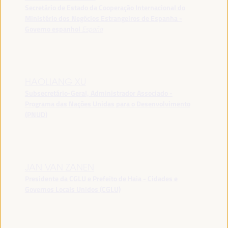
Secretário de Estado da Cooperação Internacional do
Ministério dos Negócios Estrangeiros de Espanha -
Governo espanhol
España
HAOLIANG XU
Subsecretário-Geral, Administrador Associado -
Programa das Nações Unidas para o Desenvolvimento
(PNUD)
JAN VAN ZANEN
Presidente da CGLU e Prefeito de Haia - Cidades e
Governos Locais Unidos (CGLU)