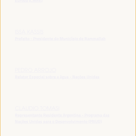
Europa (CMRE)
ISSA KASSIS
Prefeito - Presidente do Município de Rammallah
PEDRO ARROJO
Relator Especial sobre a água - Nações Unidas
CLAUDIO TOMASI
Representante Residente Argentina - Programa das
Nações Unidas para o Desenvolvimento (PNUD)