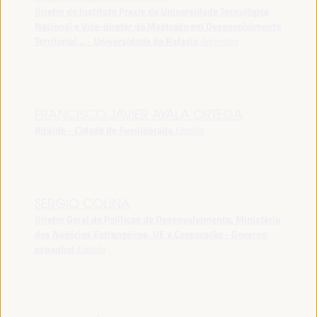
Diretor do Instituto Praxis da Universidade Tecnológica
Nacional e Vice-diretor do Mestrado em Desenvolvimento
Territorial... - Universidade de Rafaela
Argentina
FRANCISCO JAVIER AYALA ORTEGA
Alcalde - Cidade de Fuenlabrada
España
SERGIO COLINA
Diretor Geral de Políticas de Desenvolvimento, Ministério
dos Negócios Estrangeiros, UE e Cooperação - Governo
espanhol
España