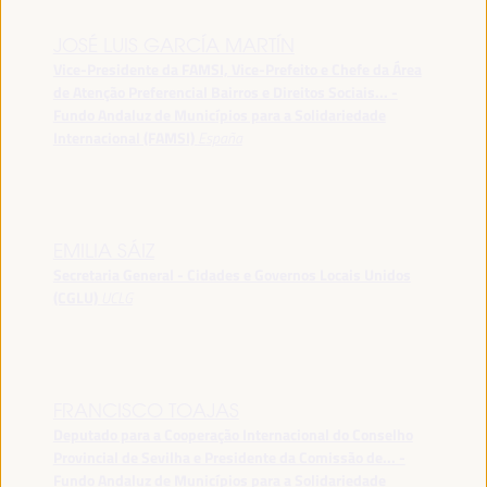
JOSÉ LUIS GARCÍA MARTÍN
Vice-Presidente da FAMSI, Vice-Prefeito e Chefe da Área
de Atenção Preferencial Bairros e Direitos Sociais... -
Fundo Andaluz de Municípios para a Solidariedade
Internacional (FAMSI)
España
EMILIA SÁIZ
Secretaria General - Cidades e Governos Locais Unidos
(CGLU)
UCLG
FRANCISCO TOAJAS
Deputado para a Cooperação Internacional do Conselho
Provincial de Sevilha e Presidente da Comissão de... -
Fundo Andaluz de Municípios para a Solidariedade