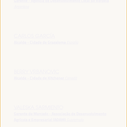
Gerente - Agência de Desenvolvimento Local de Rafaela
Argentina
CARLOS GARCÍA
Alcalde - Cidade de Grazalema
España
BERRY VRBANOVIC
Alcalde - Cidade de Kitchener
Canadá
VALESKA SARMIENTO
Gerente de Mercado - Associação de Desenvolvimento
Agrícola e Empresarial (ADAM)
Guatemala