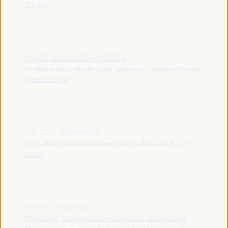
Uruguai
MARCELINA ZJAWIŃSKA
Fundador da Fundação Splot Społeczny - Fundação Social
Weave
Polônia
SITHOLE MBANGA
CEO - Associação do Governo Local da África do Sul
África
do Sul
FLAVIO MERLO
Prefeito de Tiahuanaco e Presidente da Federação de