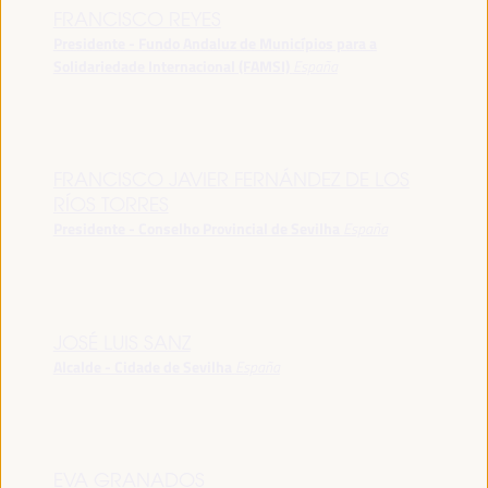
FRANCISCO REYES
Presidente - Fundo Andaluz de Municípios para a
Solidariedade Internacional (FAMSI)
España
FRANCISCO JAVIER FERNÁNDEZ DE LOS
RÍOS TORRES
Presidente - Conselho Provincial de Sevilha
España
JOSÉ LUIS SANZ
Alcalde - Cidade de Sevilha
España
EVA GRANADOS