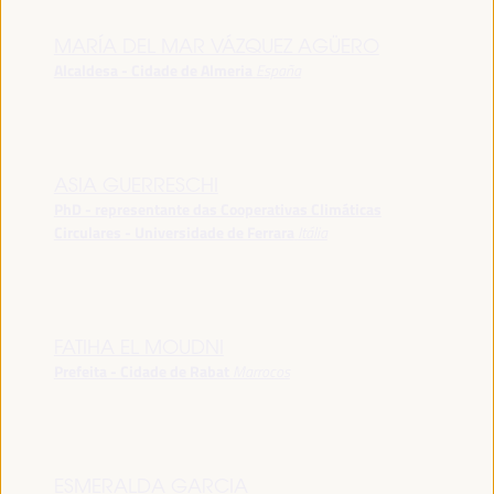
MARÍA DEL MAR VÁZQUEZ AGÜERO
Alcaldesa - Cidade de Almeria
España
ASIA GUERRESCHI
PhD - representante das Cooperativas Climáticas
Circulares - Universidade de Ferrara
Itália
FATIHA EL MOUDNI
Prefeita - Cidade de Rabat
Marrocos
ESMERALDA GARCIA