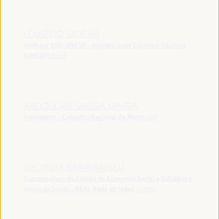
LEANDRO MORAIS
Profesor SSE-UNESP - Universidade Estadual Paulista
(UNESP)
Brasil
ABDOULAYE GARBA MAIGA
Presidente - Conselho Regional de Mopti
Mali
GEORGIA KARAVANGELI
Coordenadora da Equipa de Economia Social e Solidária e
Inovação Social - REAS Rede de redes
España