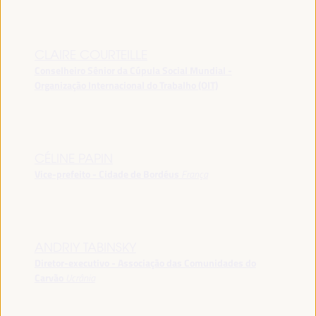
CLAIRE COURTEILLE
Conselheiro Sênior da Cúpula Social Mundial -
Organização Internacional do Trabalho (OIT)
CÉLINE PAPIN
Vice-prefeito - Cidade de Bordéus
França
ANDRIY TABINSKY
Diretor-executivo - Associação das Comunidades do
Carvão
Ucrânia