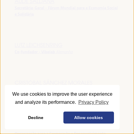
AUDE SALDANA
Secretária-Geral - Fórum Mundial para a Economia Social
e Solidária
LUTZ LEICHSENRING
Co-fundador - Vibelab
Alemanha
CRISTÓBAL SÁNCHEZ MORALES
Vice-conselheiro da Indústria - Junta de Andalucía
España
We use cookies to improve the user experience
and analyze its performance.
Privacy Policy
Decline
Allow cookies
ANNA RUBIN
Gerente do Fórum de Desenvolvimento Local -
Organização para a Cooperação e Desenvolvimento