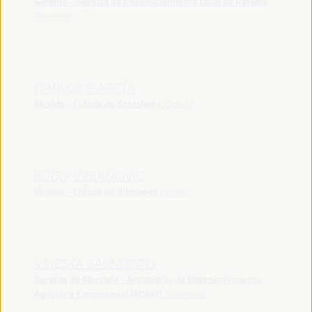
Gerente - Agência de Desenvolvimento Local de Rafaela
Argentina
CARLOS GARCÍA
Alcalde - Cidade de Grazalema
España
BERRY VRBANOVIC
Alcalde - Cidade de Kitchener
Canadá
VALESKA SARMIENTO
Gerente de Mercado - Associação de Desenvolvimento
Agrícola e Empresarial (ADAM)
Guatemala