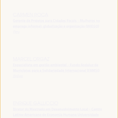
CARMEN ROCA
Gerente de Projetos para Cidades Focais - Mulheres no
emprego informal: globalização e organização (WIEGO)
Peru
MARCEL ORGAZ
Especialista em gestão ambiental - Fundo Andaluz de
Municípios para a Solidariedade Internacional (FAMSI)
Bolívia
ENRIQUE GALLICCIO
Diretor do Mestrado em Desenvolvimento Local - Centro
Latino-Americano de Economia Humana Universidade