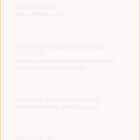
BLANCA MIEDES
Diretor - COIDESO
España
PABLO FERNÁNDEZ MARMISSOLLE-
DAGUERRE
Secretário-Geral Adjunto das Associações - Cidades e
Governos Locais Unidos (CGLU)
CGLU
JEAN PAUL BETCHEM A MEYNICK
Secretário Permanente - REMCESS
Camarões
PAULO GALVÃO