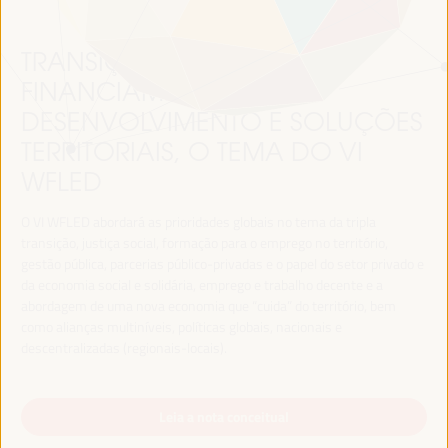
TRANSIÇÃO JUSTA,
FINANCIAMENTO DO
DESENVOLVIMENTO E SOLUÇÕES
TERRITORIAIS, O TEMA DO VI
WFLED
O VI WFLED abordará as prioridades globais no tema da tripla
transição, justiça social, formação para o emprego no território,
gestão pública, parcerias público-privadas e o papel do setor privado e
da economia social e solidária, emprego e trabalho decente e a
abordagem de uma nova economia que “cuida” do território, bem
como alianças multiníveis, políticas globais, nacionais e
descentralizadas (regionais-locais).
Leia a nota conceitual