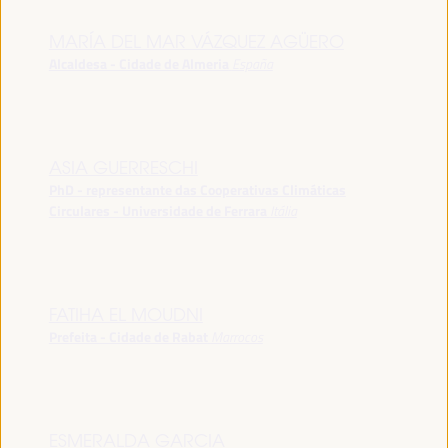
MARÍA DEL MAR VÁZQUEZ AGÜERO
Alcaldesa - Cidade de Almeria
España
ASIA GUERRESCHI
PhD - representante das Cooperativas Climáticas
Circulares - Universidade de Ferrara
Itália
FATIHA EL MOUDNI
Prefeita - Cidade de Rabat
Marrocos
ESMERALDA GARCIA