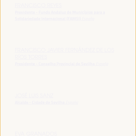
FRANCISCO REYES
Presidente - Fundo Andaluz de Municípios para a
Solidariedade Internacional (FAMSI)
España
FRANCISCO JAVIER FERNÁNDEZ DE LOS
RÍOS TORRES
Presidente - Conselho Provincial de Sevilha
España
JOSÉ LUIS SANZ
Alcalde - Cidade de Sevilha
España
EVA GRANADOS