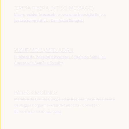
TERESA RIBERA (VIDEO MESSAGE)
Vice-presidente executivo para uma transição limpa,
justa e competitiva - Comissão Europeia
YUSUF MOHAMED ADAN
Ministro do Trabalho e Assuntos Sociais da Somália -
Governo da Somália
Somália
PATRICK MOLINOZ
Membro do Comité Europeu das Regiões, Vice-Presidente
da Região Borgonha-Franco-Condado - Comissão
Europeia
Comissão Europeia