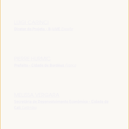
LUIGI CARINCI
Diretor do Projeto - B-LIVE
España
PIERRE HURMIC
Prefeito - Cidade de Bordéus
França
MELISSA VERGARA
Secretária de Desenvolvimento Econômico - Cidade de
Cali
Colômbia