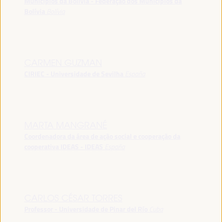
Municípios da Bolívia - Federação dos Municípios da
Bolívia
Bolívia
CARMEN GUZMAN
CIRIEC - Universidade de Sevilha
España
MARTA MANGRANÉ
Coordenadora da área de ação social e cooperação da
cooperativa IDEAS - IDEAS
España
CARLOS CÉSAR TORRES
Professor - Universidade de Pinar del Río
Cuba