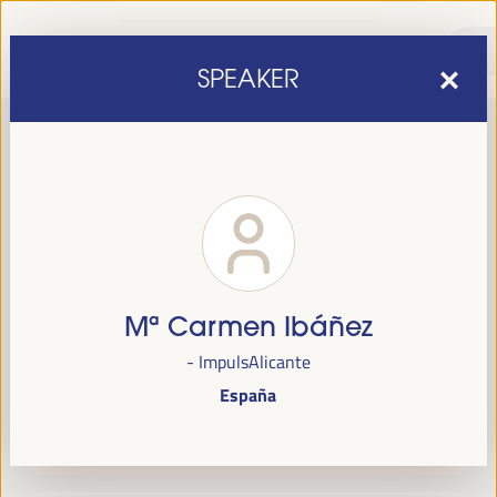
SPEAKER
Mª Carmen Ibáñez
sexta edição do Fórum Mundial para o Desenvolvimento
A
- ImpulsAlicante
Económico Local
1 a 4 de abril de 2025 em
será realizada de
España
Sevilha, Espanha,
no Palácio de Congressos e Exposições (FIBES).
Programa