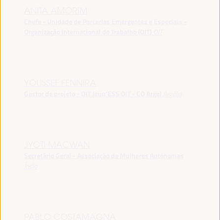
ANITA AMORIM
Chefe - Unidade de Parcerias Emergentes e Especiais -
Organização Internacional do Trabalho (OIT)
OIT
YOUSSEF FENNIRA
Gestor de projeto - OIT Jeun’ESS OIT - CO Argel
Argélia
JYOTI MACWAN
Secretário Geral - Associação de Mulheres Autónomas
Índia
PABLO COSTAMAGNA