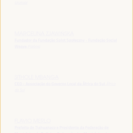
Uruguai
MARCELINA ZJAWIŃSKA
Fundador da Fundação Splot Społeczny - Fundação Social
Weave
Polônia
SITHOLE MBANGA
CEO - Associação do Governo Local da África do Sul
África
do Sul
FLAVIO MERLO
Prefeito de Tiahuanaco e Presidente da Federação de