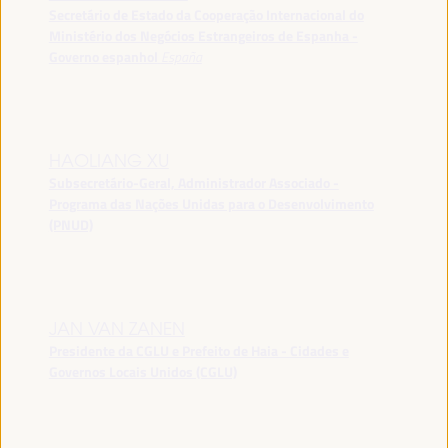
Secretário de Estado da Cooperação Internacional do
Ministério dos Negócios Estrangeiros de Espanha -
Governo espanhol
España
HAOLIANG XU
Subsecretário-Geral, Administrador Associado -
Programa das Nações Unidas para o Desenvolvimento
(PNUD)
JAN VAN ZANEN
Presidente da CGLU e Prefeito de Haia - Cidades e
Governos Locais Unidos (CGLU)