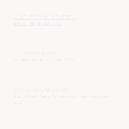
JOSE ANTONIO NAVEROS
Diretor - AID Arrabal
España
JUDITH HITCHMAN
Coordenador - ripess-joiqm
Irlanda
KUMAR LOGANATHAN
Diretor Geral - Centro Sarvodaya de Investigação Ativa
Índia