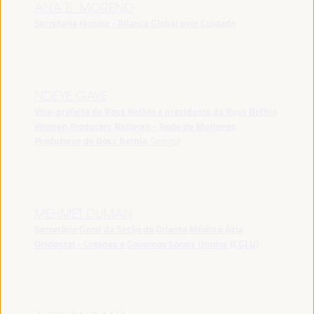
ANA B. MORENO
Secretaria técnica - Aliança Global pelo Cuidado
NDEYE GAYE
Vice-prefeita de Ross Bethio e presidente da Ross Bethio
Women Producers Network - Rede de Mulheres
Produtoras de Ross Bethio
Senegal
MEHMET DUMAN
Secretário Geral da Seção do Oriente Médio e Ásia
Ocidental - Cidades e Governos Locais Unidos (CGLU)