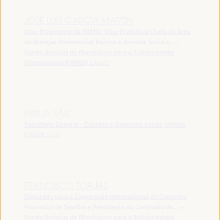
JOSÉ LUIS GARCÍA MARTÍN
Vice-Presidente da FAMSI, Vice-Prefeito e Chefe da Área
de Atenção Preferencial Bairros e Direitos Sociais... -
Fundo Andaluz de Municípios para a Solidariedade
Internacional (FAMSI)
España
EMILIA SÁIZ
Secretaria General - Cidades e Governos Locais Unidos
(CGLU)
UCLG
FRANCISCO TOAJAS
Deputado para a Cooperação Internacional do Conselho
Provincial de Sevilha e Presidente da Comissão de... -
Fundo Andaluz de Municípios para a Solidariedade