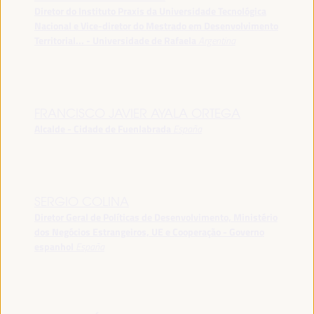
Diretor do Instituto Praxis da Universidade Tecnológica
Nacional e Vice-diretor do Mestrado em Desenvolvimento
Territorial... - Universidade de Rafaela
Argentina
FRANCISCO JAVIER AYALA ORTEGA
Alcalde - Cidade de Fuenlabrada
España
SERGIO COLINA
Diretor Geral de Políticas de Desenvolvimento, Ministério
dos Negócios Estrangeiros, UE e Cooperação - Governo
espanhol
España