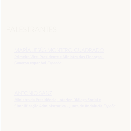
PALESTRANTES
MARÍA JESÚS MONTERO CUADRADO
Primeira Vice-Presidente e Ministra das Finanças -
Governo espanhol
Espanha
ANTONIO SANZ
Ministro da Presidência, Interior, Diálogo Social e
Simplificação Administrativa - Junta de Andalucía
España