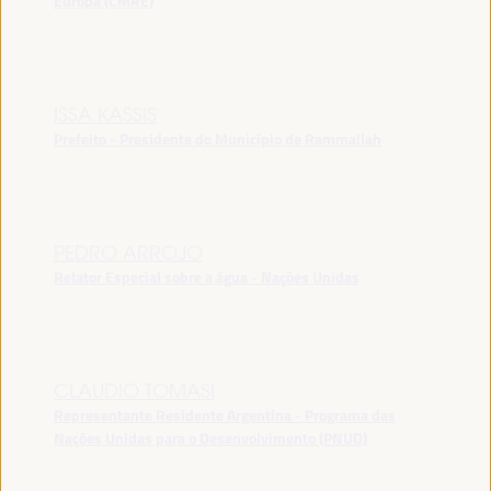
Europa (CMRE)
ISSA KASSIS
Prefeito - Presidente do Município de Rammallah
PEDRO ARROJO
Relator Especial sobre a água - Nações Unidas
CLAUDIO TOMASI
Representante Residente Argentina - Programa das
Nações Unidas para o Desenvolvimento (PNUD)