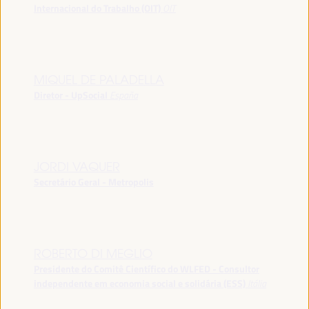
Internacional do Trabalho (OIT)
OIT
MIQUEL DE PALADELLA
Diretor - UpSocial
España
JORDI VAQUER
Secretário Geral - Metropolis
ROBERTO DI MEGLIO
Presidente do Comitê Científico do WLFED - Consultor
independente em economia social e solidária (ESS)
Itália