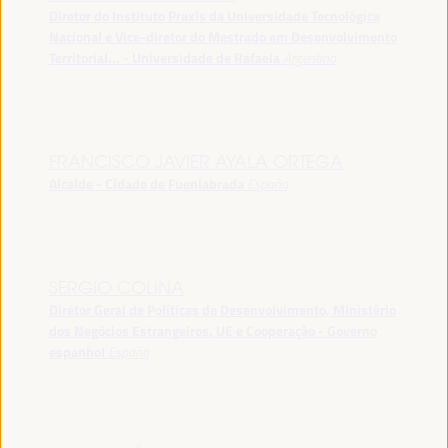
Diretor do Instituto Praxis da Universidade Tecnológica
Nacional e Vice-diretor do Mestrado em Desenvolvimento
Territorial... - Universidade de Rafaela
Argentina
FRANCISCO JAVIER AYALA ORTEGA
Alcalde - Cidade de Fuenlabrada
España
SERGIO COLINA
Diretor Geral de Políticas de Desenvolvimento, Ministério
dos Negócios Estrangeiros, UE e Cooperação - Governo
espanhol
España