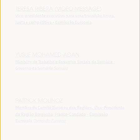
TERESA RIBERA (VIDEO MESSAGE)
Vice-presidente executivo para uma transição limpa,
justa e competitiva - Comissão Europeia
YUSUF MOHAMED ADAN
Ministro do Trabalho e Assuntos Sociais da Somália -
Governo da Somália
Somália
PATRICK MOLINOZ
Membro do Comité Europeu das Regiões, Vice-Presidente
da Região Borgonha-Franco-Condado - Comissão
Europeia
Comissão Europeia