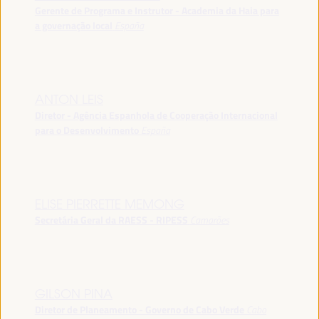
Gerente de Programa e Instrutor - Academia da Haia para
a governação local
España
ANTON LEIS
Diretor - Agência Espanhola de Cooperação Internacional
para o Desenvolvimento
España
ELISE PIERRETTE MEMONG
Secretária Geral da RAESS - RIPESS
Camarões
GILSON PINA
Diretor de Planeamento - Governo de Cabo Verde
Cabo