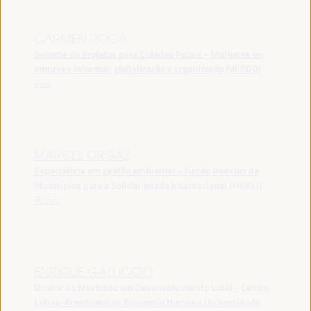
CARMEN ROCA
Gerente de Projetos para Cidades Focais - Mulheres no
emprego informal: globalização e organização (WIEGO)
Peru
MARCEL ORGAZ
Especialista em gestão ambiental - Fundo Andaluz de
Municípios para a Solidariedade Internacional (FAMSI)
Bolívia
ENRIQUE GALLICCIO
Diretor do Mestrado em Desenvolvimento Local - Centro
Latino-Americano de Economia Humana Universidade