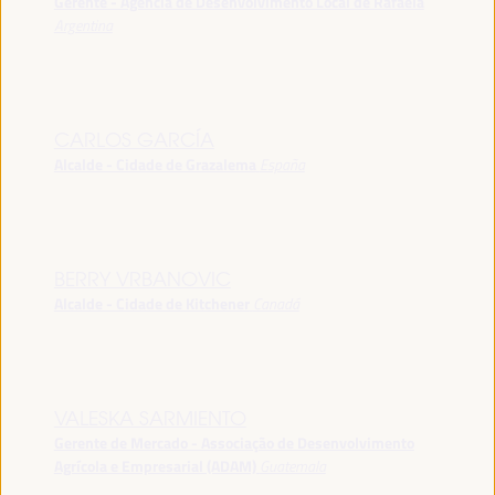
Gerente - Agência de Desenvolvimento Local de Rafaela
Argentina
CARLOS GARCÍA
Alcalde - Cidade de Grazalema
España
BERRY VRBANOVIC
Alcalde - Cidade de Kitchener
Canadá
VALESKA SARMIENTO
Gerente de Mercado - Associação de Desenvolvimento
Agrícola e Empresarial (ADAM)
Guatemala