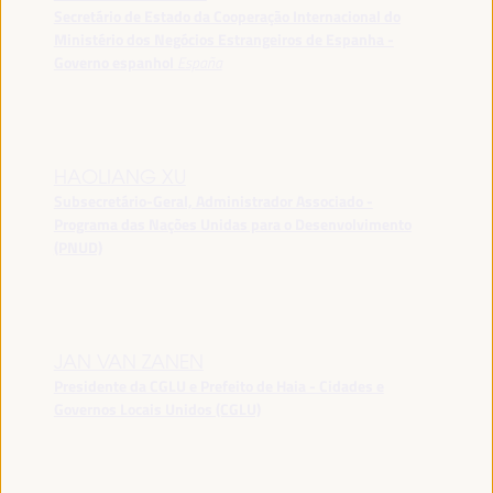
Secretário de Estado da Cooperação Internacional do
Ministério dos Negócios Estrangeiros de Espanha -
Governo espanhol
España
HAOLIANG XU
Subsecretário-Geral, Administrador Associado -
Programa das Nações Unidas para o Desenvolvimento
(PNUD)
JAN VAN ZANEN
Presidente da CGLU e Prefeito de Haia - Cidades e
Governos Locais Unidos (CGLU)