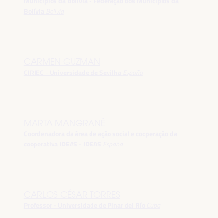
Municípios da Bolívia - Federação dos Municípios da
Bolívia
Bolívia
CARMEN GUZMAN
CIRIEC - Universidade de Sevilha
España
MARTA MANGRANÉ
Coordenadora da área de ação social e cooperação da
cooperativa IDEAS - IDEAS
España
CARLOS CÉSAR TORRES
Professor - Universidade de Pinar del Río
Cuba