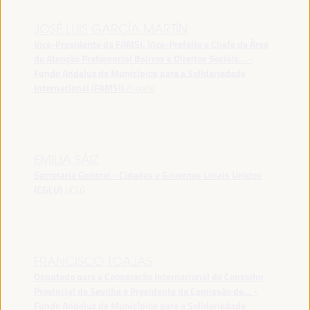
JOSÉ LUIS GARCÍA MARTÍN
Vice-Presidente da FAMSI, Vice-Prefeito e Chefe da Área
de Atenção Preferencial Bairros e Direitos Sociais... -
Fundo Andaluz de Municípios para a Solidariedade
Internacional (FAMSI)
España
EMILIA SÁIZ
Secretaria General - Cidades e Governos Locais Unidos
(CGLU)
UCLG
FRANCISCO TOAJAS
Deputado para a Cooperação Internacional do Conselho
Provincial de Sevilha e Presidente da Comissão de... -
Fundo Andaluz de Municípios para a Solidariedade