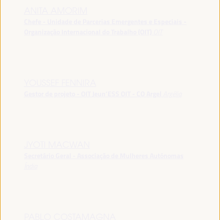
ANITA AMORIM
Chefe - Unidade de Parcerias Emergentes e Especiais -
Organização Internacional do Trabalho (OIT)
OIT
YOUSSEF FENNIRA
Gestor de projeto - OIT Jeun’ESS OIT - CO Argel
Argélia
JYOTI MACWAN
Secretário Geral - Associação de Mulheres Autónomas
Índia
PABLO COSTAMAGNA