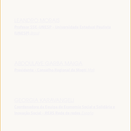
LEANDRO MORAIS
Profesor SSE-UNESP - Universidade Estadual Paulista
(UNESP)
Brasil
ABDOULAYE GARBA MAIGA
Presidente - Conselho Regional de Mopti
Mali
GEORGIA KARAVANGELI
Coordenadora da Equipa de Economia Social e Solidária e
Inovação Social - REAS Rede de redes
España