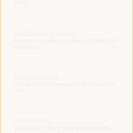
Uruguai
MARCELINA ZJAWIŃSKA
Fundador da Fundação Splot Społeczny - Fundação Social
Weave
Polônia
SITHOLE MBANGA
CEO - Associação do Governo Local da África do Sul
África
do Sul
FLAVIO MERLO
Prefeito de Tiahuanaco e Presidente da Federação de