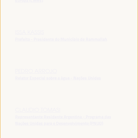
Europa (CMRE)
ISSA KASSIS
Prefeito - Presidente do Município de Rammallah
PEDRO ARROJO
Relator Especial sobre a água - Nações Unidas
CLAUDIO TOMASI
Representante Residente Argentina - Programa das
Nações Unidas para o Desenvolvimento (PNUD)