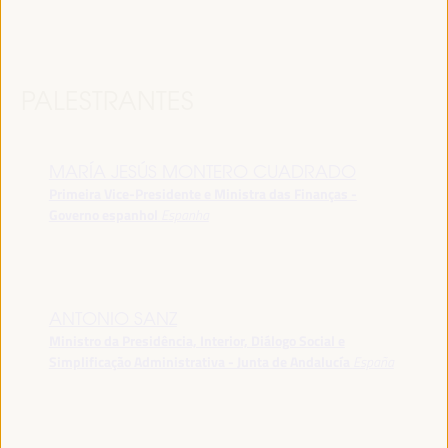
PALESTRANTES
MARÍA JESÚS MONTERO CUADRADO
Primeira Vice-Presidente e Ministra das Finanças -
Governo espanhol
Espanha
ANTONIO SANZ
Ministro da Presidência, Interior, Diálogo Social e
Simplificação Administrativa - Junta de Andalucía
España