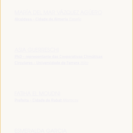
MARÍA DEL MAR VÁZQUEZ AGÜERO
Alcaldesa - Cidade de Almeria
España
ASIA GUERRESCHI
PhD - representante das Cooperativas Climáticas
Circulares - Universidade de Ferrara
Itália
FATIHA EL MOUDNI
Prefeita - Cidade de Rabat
Marrocos
ESMERALDA GARCIA