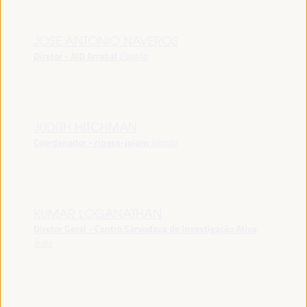
JOSE ANTONIO NAVEROS
Diretor - AID Arrabal
España
JUDITH HITCHMAN
Coordenador - ripess-joiqm
Irlanda
KUMAR LOGANATHAN
Diretor Geral - Centro Sarvodaya de Investigação Ativa
Índia