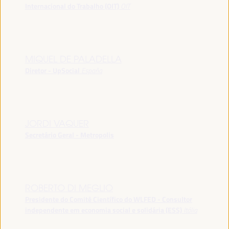
Internacional do Trabalho (OIT)
OIT
MIQUEL DE PALADELLA
Diretor - UpSocial
España
JORDI VAQUER
Secretário Geral - Metropolis
ROBERTO DI MEGLIO
Presidente do Comitê Científico do WLFED - Consultor
independente em economia social e solidária (ESS)
Itália