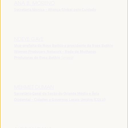
ANA B. MORENO
Secretaria técnica - Aliança Global pelo Cuidado
NDEYE GAYE
Vice-prefeita de Ross Bethio e presidente da Ross Bethio
Women Producers Network - Rede de Mulheres
Produtoras de Ross Bethio
Senegal
MEHMET DUMAN
Secretário Geral da Seção do Oriente Médio e Ásia
Ocidental - Cidades e Governos Locais Unidos (CGLU)