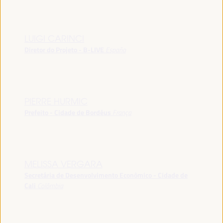
LUIGI CARINCI
Diretor do Projeto - B-LIVE
España
PIERRE HURMIC
Prefeito - Cidade de Bordéus
França
MELISSA VERGARA
Secretária de Desenvolvimento Econômico - Cidade de
Cali
Colômbia