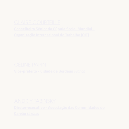
CLAIRE COURTEILLE
Conselheiro Sênior da Cúpula Social Mundial -
Organização Internacional do Trabalho (OIT)
CÉLINE PAPIN
Vice-prefeito - Cidade de Bordéus
França
ANDRIY TABINSKY
Diretor-executivo - Associação das Comunidades do
Carvão
Ucrânia