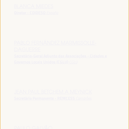
BLANCA MIEDES
Diretor - COIDESO
España
PABLO FERNÁNDEZ MARMISSOLLE-
DAGUERRE
Secretário-Geral Adjunto das Associações - Cidades e
Governos Locais Unidos (CGLU)
CGLU
JEAN PAUL BETCHEM A MEYNICK
Secretário Permanente - REMCESS
Camarões
PAULO GALVÃO