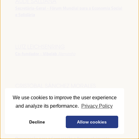
AUDE SALDANA
Secretária-Geral - Fórum Mundial para a Economia Social
e Solidária
LUTZ LEICHSENRING
Co-fundador - Vibelab
Alemanha
CRISTÓBAL SÁNCHEZ MORALES
Vice-conselheiro da Indústria - Junta de Andalucía
España
We use cookies to improve the user experience
and analyze its performance.
Privacy Policy
Decline
Allow cookies
ANNA RUBIN
Gerente do Fórum de Desenvolvimento Local -
Organização para a Cooperação e Desenvolvimento