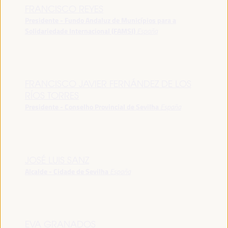
FRANCISCO REYES
Presidente - Fundo Andaluz de Municípios para a
Solidariedade Internacional (FAMSI)
España
FRANCISCO JAVIER FERNÁNDEZ DE LOS
RÍOS TORRES
Presidente - Conselho Provincial de Sevilha
España
JOSÉ LUIS SANZ
Alcalde - Cidade de Sevilha
España
EVA GRANADOS