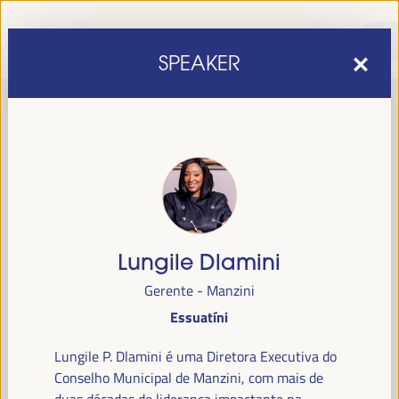
SPEAKER
Lungile Dlamini
sexta edição do Fórum Mundial para o Desenvolvimento
A
Gerente - Manzini
Económico Local
1 a 4 de abril de 2025 em
será realizada de
Essuatíni
Sevilha, Espanha,
no Palácio de Congressos e Exposições (FIBES).
Lungile P. Dlamini é uma Diretora Executiva do
Programa
Conselho Municipal de Manzini, com mais de
duas décadas de liderança impactante na