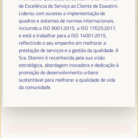
de Excelência do Serviço ao Cliente de Eswatini.
Liderou com sucesso a implementação de
TRANSIÇÃO JUSTA,
quadros e sistemas de normas internacionais,
FINANCIAMENTO DO
incluindo a ISO 9001:2015, a ISO 17025:2017,
e está a trabalhar para a ISO 14001:2015,
DESENVOLVIMENTO E SOLUÇÕES
reflectindo o seu empenho em melhorar a
TERRITORIAIS, O TEMA DO VI
prestação de serviços e a gestão da qualidade. A
WFLED
Sra. Dlamini é reconhecida pela sua visão
estratégica, abordagem inovadora e dedicação à
O VI WFLED abordará as prioridades globais no tema da tripla
promoção do desenvolvimento urbano
transição, justiça social, formação para o emprego no território,
sustentável para melhorar a qualidade de vida
gestão pública, parcerias público-privadas e o papel do setor privado e
da comunidade.
da economia social e solidária, emprego e trabalho decente e a
abordagem de uma nova economia que “cuida” do território, bem
como alianças multiníveis, políticas globais, nacionais e
descentralizadas (regionais-locais).
Leia a nota conceitual