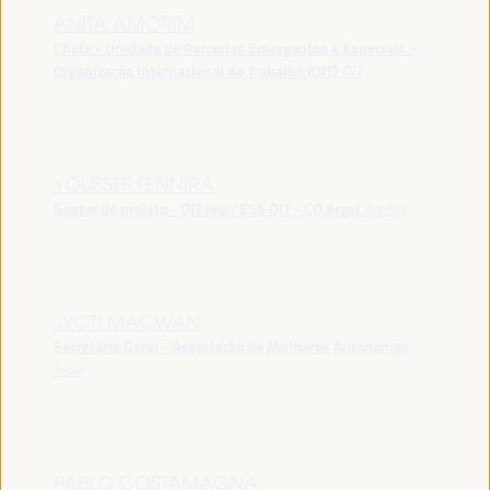
ANITA AMORIM
Chefe - Unidade de Parcerias Emergentes e Especiais -
Organização Internacional do Trabalho (OIT)
OIT
YOUSSEF FENNIRA
Gestor de projeto - OIT Jeun’ESS OIT - CO Argel
Argélia
JYOTI MACWAN
Secretário Geral - Associação de Mulheres Autónomas
Índia
PABLO COSTAMAGNA