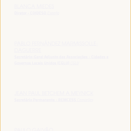
BLANCA MIEDES
Diretor - COIDESO
España
PABLO FERNÁNDEZ MARMISSOLLE-
DAGUERRE
Secretário-Geral Adjunto das Associações - Cidades e
Governos Locais Unidos (CGLU)
CGLU
JEAN PAUL BETCHEM A MEYNICK
Secretário Permanente - REMCESS
Camarões
PAULO GALVÃO