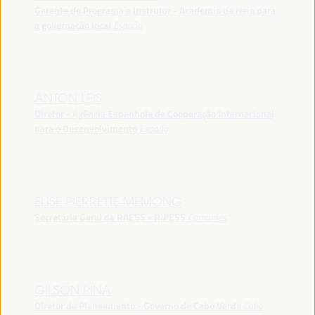
Gerente de Programa e Instrutor - Academia da Haia para
a governação local
España
ANTON LEIS
Diretor - Agência Espanhola de Cooperação Internacional
para o Desenvolvimento
España
ELISE PIERRETTE MEMONG
Secretária Geral da RAESS - RIPESS
Camarões
GILSON PINA
Diretor de Planeamento - Governo de Cabo Verde
Cabo