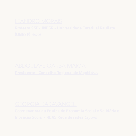
LEANDRO MORAIS
Profesor SSE-UNESP - Universidade Estadual Paulista
(UNESP)
Brasil
ABDOULAYE GARBA MAIGA
Presidente - Conselho Regional de Mopti
Mali
GEORGIA KARAVANGELI
Coordenadora da Equipa de Economia Social e Solidária e
Inovação Social - REAS Rede de redes
España