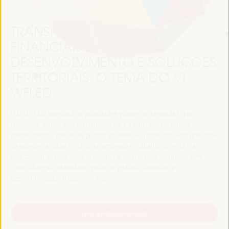
TRANSIÇÃO JUSTA,
FINANCIAMENTO DO
DESENVOLVIMENTO E SOLUÇÕES
TERRITORIAIS, O TEMA DO VI
WFLED
O VI WFLED abordará as prioridades globais no tema da tripla
transição, justiça social, formação para o emprego no território,
gestão pública, parcerias público-privadas e o papel do setor privado e
da economia social e solidária, emprego e trabalho decente e a
abordagem de uma nova economia que “cuida” do território, bem
como alianças multiníveis, políticas globais, nacionais e
descentralizadas (regionais-locais).
Leia a nota conceitual