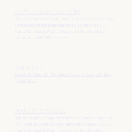
JOSÉ LUIS GARCÍA MARTÍN
Vice-Presidente da FAMSI, Vice-Prefeito e Chefe da Área
de Atenção Preferencial Bairros e Direitos Sociais... -
Fundo Andaluz de Municípios para a Solidariedade
Internacional (FAMSI)
España
EMILIA SÁIZ
Secretaria General - Cidades e Governos Locais Unidos
(CGLU)
UCLG
FRANCISCO TOAJAS
Deputado para a Cooperação Internacional do Conselho
Provincial de Sevilha e Presidente da Comissão de... -
Fundo Andaluz de Municípios para a Solidariedade