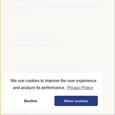
AUDE SALDANA
Secretária-Geral - Fórum Mundial para a Economia Social
e Solidária
LUTZ LEICHSENRING
Co-fundador - Vibelab
Alemanha
CRISTÓBAL SÁNCHEZ MORALES
Vice-conselheiro da Indústria - Junta de Andalucía
España
We use cookies to improve the user experience
and analyze its performance.
Privacy Policy
Decline
Allow cookies
ANNA RUBIN
Gerente do Fórum de Desenvolvimento Local -
Organização para a Cooperação e Desenvolvimento