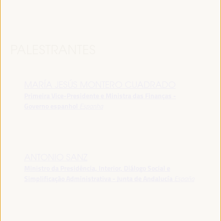
PALESTRANTES
MARÍA JESÚS MONTERO CUADRADO
Primeira Vice-Presidente e Ministra das Finanças -
Governo espanhol
Espanha
ANTONIO SANZ
Ministro da Presidência, Interior, Diálogo Social e
Simplificação Administrativa - Junta de Andalucía
España