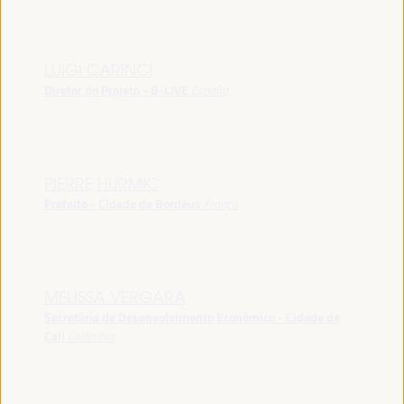
LUIGI CARINCI
Diretor do Projeto - B-LIVE
España
PIERRE HURMIC
Prefeito - Cidade de Bordéus
França
MELISSA VERGARA
Secretária de Desenvolvimento Econômico - Cidade de
Cali
Colômbia