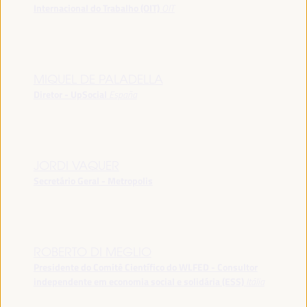
Internacional do Trabalho (OIT)
OIT
MIQUEL DE PALADELLA
Diretor - UpSocial
España
JORDI VAQUER
Secretário Geral - Metropolis
ROBERTO DI MEGLIO
Presidente do Comitê Científico do WLFED - Consultor
independente em economia social e solidária (ESS)
Itália