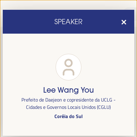
SPEAKER
Lee Wang You
sexta edição do Fórum Mundial para o Desenvolvimento
A
Prefeito de Daejeon e copresidente da UCLG -
Económico Local
1 a 4 de abril de 2025 em
será realizada de
Cidades e Governos Locais Unidos (CGLU)
Sevilha, Espanha,
no Palácio de Congressos e Exposições (FIBES).
Coréia do Sul
Programa