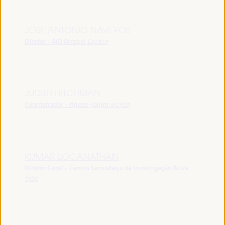
JOSE ANTONIO NAVEROS
Diretor - AID Arrabal
España
JUDITH HITCHMAN
Coordenador - ripess-joiqm
Irlanda
KUMAR LOGANATHAN
Diretor Geral - Centro Sarvodaya de Investigação Ativa
Índia