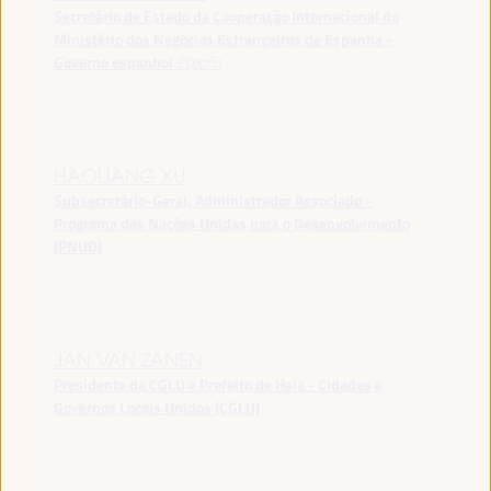
Secretário de Estado da Cooperação Internacional do
Ministério dos Negócios Estrangeiros de Espanha -
Governo espanhol
España
HAOLIANG XU
Subsecretário-Geral, Administrador Associado -
Programa das Nações Unidas para o Desenvolvimento
(PNUD)
JAN VAN ZANEN
Presidente da CGLU e Prefeito de Haia - Cidades e
Governos Locais Unidos (CGLU)