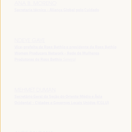
ANA B. MORENO
Secretaria técnica - Aliança Global pelo Cuidado
NDEYE GAYE
Vice-prefeita de Ross Bethio e presidente da Ross Bethio
Women Producers Network - Rede de Mulheres
Produtoras de Ross Bethio
Senegal
MEHMET DUMAN
Secretário Geral da Seção do Oriente Médio e Ásia
Ocidental - Cidades e Governos Locais Unidos (CGLU)