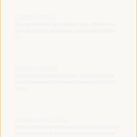
CARMEN ROCA
Gerente de Projetos para Cidades Focais - Mulheres no
emprego informal: globalização e organização (WIEGO)
Peru
MARCEL ORGAZ
Especialista em gestão ambiental - Fundo Andaluz de
Municípios para a Solidariedade Internacional (FAMSI)
Bolívia
ENRIQUE GALLICCIO
Diretor do Mestrado em Desenvolvimento Local - Centro
Latino-Americano de Economia Humana Universidade