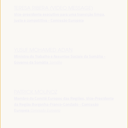
TERESA RIBERA (VIDEO MESSAGE)
Vice-presidente executivo para uma transição limpa,
justa e competitiva - Comissão Europeia
YUSUF MOHAMED ADAN
Ministro do Trabalho e Assuntos Sociais da Somália -
Governo da Somália
Somália
PATRICK MOLINOZ
Membro do Comité Europeu das Regiões, Vice-Presidente
da Região Borgonha-Franco-Condado - Comissão
Europeia
Comissão Europeia