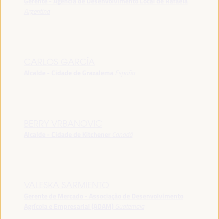
Gerente - Agência de Desenvolvimento Local de Rafaela
Argentina
CARLOS GARCÍA
Alcalde - Cidade de Grazalema
España
BERRY VRBANOVIC
Alcalde - Cidade de Kitchener
Canadá
VALESKA SARMIENTO
Gerente de Mercado - Associação de Desenvolvimento
Agrícola e Empresarial (ADAM)
Guatemala