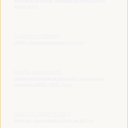
Municípios da Bolívia - Federação dos Municípios da
Bolívia
Bolívia
CARMEN GUZMAN
CIRIEC - Universidade de Sevilha
España
MARTA MANGRANÉ
Coordenadora da área de ação social e cooperação da
cooperativa IDEAS - IDEAS
España
CARLOS CÉSAR TORRES
Professor - Universidade de Pinar del Río
Cuba