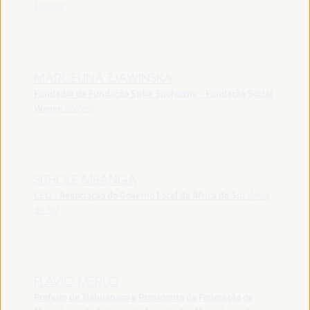
Uruguai
MARCELINA ZJAWIŃSKA
Fundador da Fundação Splot Społeczny - Fundação Social
Weave
Polônia
SITHOLE MBANGA
CEO - Associação do Governo Local da África do Sul
África
do Sul
FLAVIO MERLO
Prefeito de Tiahuanaco e Presidente da Federação de