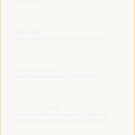
Europa (CMRE)
ISSA KASSIS
Prefeito - Presidente do Município de Rammallah
PEDRO ARROJO
Relator Especial sobre a água - Nações Unidas
CLAUDIO TOMASI
Representante Residente Argentina - Programa das
Nações Unidas para o Desenvolvimento (PNUD)