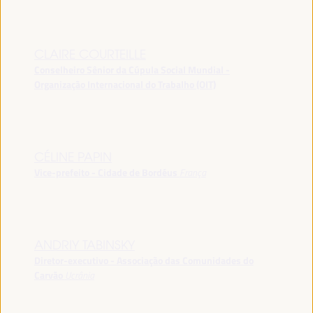
CLAIRE COURTEILLE
Conselheiro Sênior da Cúpula Social Mundial -
Organização Internacional do Trabalho (OIT)
CÉLINE PAPIN
Vice-prefeito - Cidade de Bordéus
França
ANDRIY TABINSKY
Diretor-executivo - Associação das Comunidades do
Carvão
Ucrânia