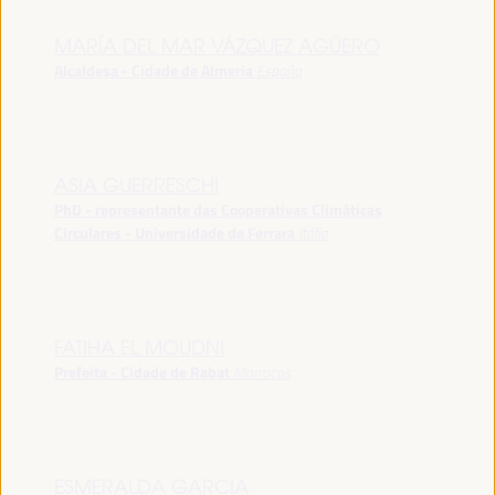
MARÍA DEL MAR VÁZQUEZ AGÜERO
Alcaldesa - Cidade de Almeria
España
ASIA GUERRESCHI
PhD - representante das Cooperativas Climáticas
Circulares - Universidade de Ferrara
Itália
FATIHA EL MOUDNI
Prefeita - Cidade de Rabat
Marrocos
ESMERALDA GARCIA