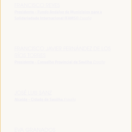
FRANCISCO REYES
Presidente - Fundo Andaluz de Municípios para a
Solidariedade Internacional (FAMSI)
España
FRANCISCO JAVIER FERNÁNDEZ DE LOS
RÍOS TORRES
Presidente - Conselho Provincial de Sevilha
España
JOSÉ LUIS SANZ
Alcalde - Cidade de Sevilha
España
EVA GRANADOS