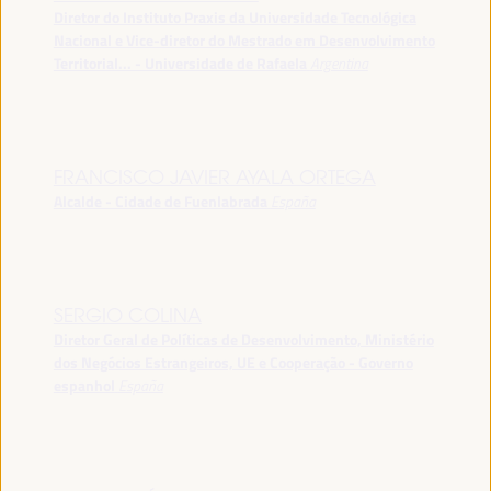
Diretor do Instituto Praxis da Universidade Tecnológica
Nacional e Vice-diretor do Mestrado em Desenvolvimento
Territorial... - Universidade de Rafaela
Argentina
FRANCISCO JAVIER AYALA ORTEGA
Alcalde - Cidade de Fuenlabrada
España
SERGIO COLINA
Diretor Geral de Políticas de Desenvolvimento, Ministério
dos Negócios Estrangeiros, UE e Cooperação - Governo
espanhol
España