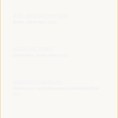
JOSE ANTONIO NAVEROS
Diretor - AID Arrabal
España
JUDITH HITCHMAN
Coordenador - ripess-joiqm
Irlanda
KUMAR LOGANATHAN
Diretor Geral - Centro Sarvodaya de Investigação Ativa
Índia