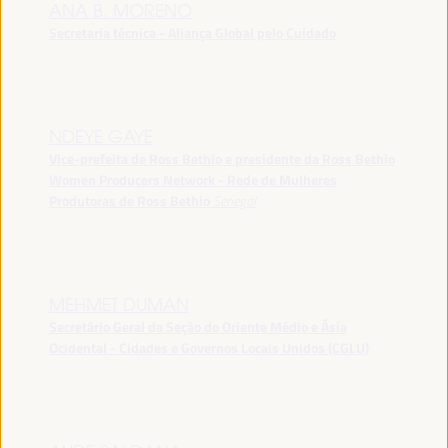
ANA B. MORENO
Secretaria técnica - Aliança Global pelo Cuidado
NDEYE GAYE
Vice-prefeita de Ross Bethio e presidente da Ross Bethio
Women Producers Network - Rede de Mulheres
Produtoras de Ross Bethio
Senegal
MEHMET DUMAN
Secretário Geral da Seção do Oriente Médio e Ásia
Ocidental - Cidades e Governos Locais Unidos (CGLU)