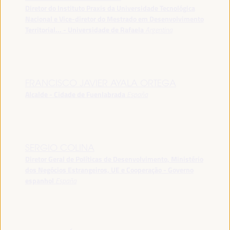
Diretor do Instituto Praxis da Universidade Tecnológica
Nacional e Vice-diretor do Mestrado em Desenvolvimento
Territorial... - Universidade de Rafaela
Argentina
FRANCISCO JAVIER AYALA ORTEGA
Alcalde - Cidade de Fuenlabrada
España
SERGIO COLINA
Diretor Geral de Políticas de Desenvolvimento, Ministério
dos Negócios Estrangeiros, UE e Cooperação - Governo
espanhol
España