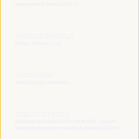
Internacional do Trabalho (OIT)
OIT
MIQUEL DE PALADELLA
Diretor - UpSocial
España
JORDI VAQUER
Secretário Geral - Metropolis
ROBERTO DI MEGLIO
Presidente do Comitê Científico do WLFED - Consultor
independente em economia social e solidária (ESS)
Itália