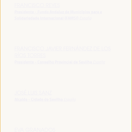
FRANCISCO REYES
Presidente - Fundo Andaluz de Municípios para a
Solidariedade Internacional (FAMSI)
España
FRANCISCO JAVIER FERNÁNDEZ DE LOS
RÍOS TORRES
Presidente - Conselho Provincial de Sevilha
España
JOSÉ LUIS SANZ
Alcalde - Cidade de Sevilha
España
EVA GRANADOS