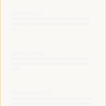
CARMEN ROCA
Gerente de Projetos para Cidades Focais - Mulheres no
emprego informal: globalização e organização (WIEGO)
Peru
MARCEL ORGAZ
Especialista em gestão ambiental - Fundo Andaluz de
Municípios para a Solidariedade Internacional (FAMSI)
Bolívia
ENRIQUE GALLICCIO
Diretor do Mestrado em Desenvolvimento Local - Centro
Latino-Americano de Economia Humana Universidade