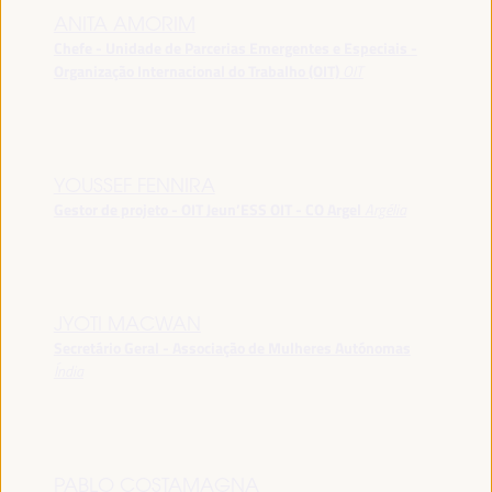
ANITA AMORIM
Chefe - Unidade de Parcerias Emergentes e Especiais -
Organização Internacional do Trabalho (OIT)
OIT
YOUSSEF FENNIRA
Gestor de projeto - OIT Jeun’ESS OIT - CO Argel
Argélia
JYOTI MACWAN
Secretário Geral - Associação de Mulheres Autónomas
Índia
PABLO COSTAMAGNA