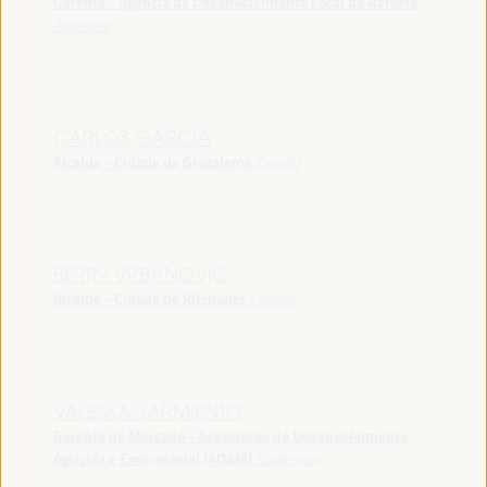
Gerente - Agência de Desenvolvimento Local de Rafaela
Argentina
CARLOS GARCÍA
Alcalde - Cidade de Grazalema
España
BERRY VRBANOVIC
Alcalde - Cidade de Kitchener
Canadá
VALESKA SARMIENTO
Gerente de Mercado - Associação de Desenvolvimento
Agrícola e Empresarial (ADAM)
Guatemala