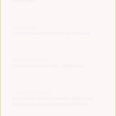
Europa (CMRE)
ISSA KASSIS
Prefeito - Presidente do Município de Rammallah
PEDRO ARROJO
Relator Especial sobre a água - Nações Unidas
CLAUDIO TOMASI
Representante Residente Argentina - Programa das
Nações Unidas para o Desenvolvimento (PNUD)