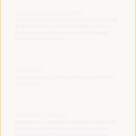
JOSÉ LUIS GARCÍA MARTÍN
Vice-Presidente da FAMSI, Vice-Prefeito e Chefe da Área
de Atenção Preferencial Bairros e Direitos Sociais... -
Fundo Andaluz de Municípios para a Solidariedade
Internacional (FAMSI)
España
EMILIA SÁIZ
Secretaria General - Cidades e Governos Locais Unidos
(CGLU)
UCLG
FRANCISCO TOAJAS
Deputado para a Cooperação Internacional do Conselho
Provincial de Sevilha e Presidente da Comissão de... -
Fundo Andaluz de Municípios para a Solidariedade