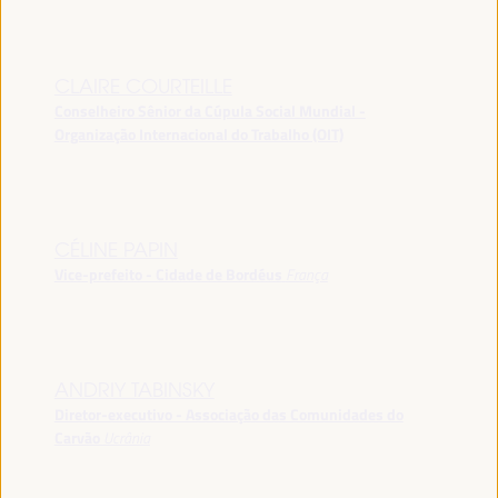
CLAIRE COURTEILLE
Conselheiro Sênior da Cúpula Social Mundial -
Organização Internacional do Trabalho (OIT)
CÉLINE PAPIN
Vice-prefeito - Cidade de Bordéus
França
ANDRIY TABINSKY
Diretor-executivo - Associação das Comunidades do
Carvão
Ucrânia