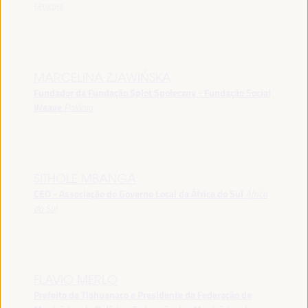
Uruguai
MARCELINA ZJAWIŃSKA
Fundador da Fundação Splot Społeczny - Fundação Social
Weave
Polônia
SITHOLE MBANGA
CEO - Associação do Governo Local da África do Sul
África
do Sul
FLAVIO MERLO
Prefeito de Tiahuanaco e Presidente da Federação de