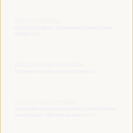
LEANDRO MORAIS
Profesor SSE-UNESP - Universidade Estadual Paulista
(UNESP)
Brasil
ABDOULAYE GARBA MAIGA
Presidente - Conselho Regional de Mopti
Mali
GEORGIA KARAVANGELI
Coordenadora da Equipa de Economia Social e Solidária e
Inovação Social - REAS Rede de redes
España