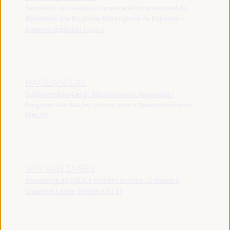
Secretário de Estado da Cooperação Internacional do
Ministério dos Negócios Estrangeiros de Espanha -
Governo espanhol
España
HAOLIANG XU
Subsecretário-Geral, Administrador Associado -
Programa das Nações Unidas para o Desenvolvimento
(PNUD)
JAN VAN ZANEN
Presidente da CGLU e Prefeito de Haia - Cidades e
Governos Locais Unidos (CGLU)