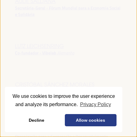
AUDE SALDANA
Secretária-Geral - Fórum Mundial para a Economia Social
e Solidária
LUTZ LEICHSENRING
Co-fundador - Vibelab
Alemanha
CRISTÓBAL SÁNCHEZ MORALES
Vice-conselheiro da Indústria - Junta de Andalucía
España
We use cookies to improve the user experience
and analyze its performance.
Privacy Policy
Decline
Allow cookies
ANNA RUBIN
Gerente do Fórum de Desenvolvimento Local -
Organização para a Cooperação e Desenvolvimento