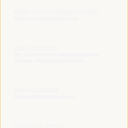
MARÍA DEL MAR VÁZQUEZ AGÜERO
Alcaldesa - Cidade de Almeria
España
ASIA GUERRESCHI
PhD - representante das Cooperativas Climáticas
Circulares - Universidade de Ferrara
Itália
FATIHA EL MOUDNI
Prefeita - Cidade de Rabat
Marrocos
ESMERALDA GARCIA