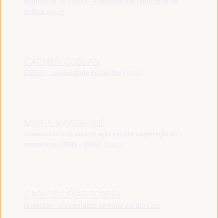
Municípios da Bolívia - Federação dos Municípios da
Bolívia
Bolívia
CARMEN GUZMAN
CIRIEC - Universidade de Sevilha
España
MARTA MANGRANÉ
Coordenadora da área de ação social e cooperação da
cooperativa IDEAS - IDEAS
España
CARLOS CÉSAR TORRES
Professor - Universidade de Pinar del Río
Cuba