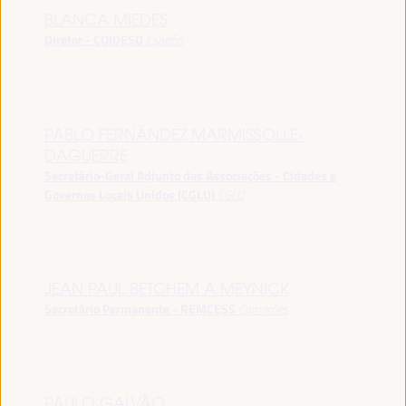
BLANCA MIEDES
Diretor - COIDESO
España
PABLO FERNÁNDEZ MARMISSOLLE-
DAGUERRE
Secretário-Geral Adjunto das Associações - Cidades e
Governos Locais Unidos (CGLU)
CGLU
JEAN PAUL BETCHEM A MEYNICK
Secretário Permanente - REMCESS
Camarões
PAULO GALVÃO