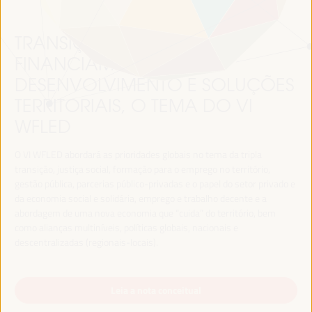
TRANSIÇÃO JUSTA,
FINANCIAMENTO DO
DESENVOLVIMENTO E SOLUÇÕES
TERRITORIAIS, O TEMA DO VI
WFLED
O VI WFLED abordará as prioridades globais no tema da tripla
transição, justiça social, formação para o emprego no território,
gestão pública, parcerias público-privadas e o papel do setor privado e
da economia social e solidária, emprego e trabalho decente e a
abordagem de uma nova economia que “cuida” do território, bem
como alianças multiníveis, políticas globais, nacionais e
descentralizadas (regionais-locais).
Leia a nota conceitual