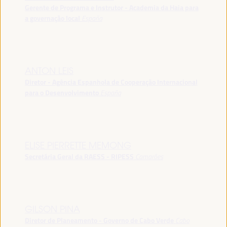
Gerente de Programa e Instrutor - Academia da Haia para
a governação local
España
ANTON LEIS
Diretor - Agência Espanhola de Cooperação Internacional
para o Desenvolvimento
España
ELISE PIERRETTE MEMONG
Secretária Geral da RAESS - RIPESS
Camarões
GILSON PINA
Diretor de Planeamento - Governo de Cabo Verde
Cabo