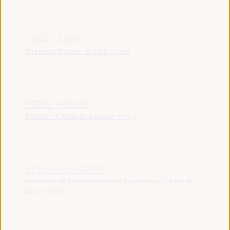
LUIGI CARINCI
Diretor do Projeto - B-LIVE
España
PIERRE HURMIC
Prefeito - Cidade de Bordéus
França
MELISSA VERGARA
Secretária de Desenvolvimento Econômico - Cidade de
Cali
Colômbia