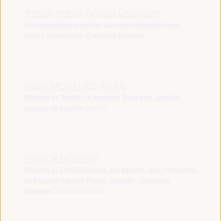
TERESA RIBERA (VIDEO MESSAGE)
Vice-presidente executivo para uma transição limpa,
justa e competitiva - Comissão Europeia
YUSUF MOHAMED ADAN
Ministro do Trabalho e Assuntos Sociais da Somália -
Governo da Somália
Somália
PATRICK MOLINOZ
Membro do Comité Europeu das Regiões, Vice-Presidente
da Região Borgonha-Franco-Condado - Comissão
Europeia
Comissão Europeia