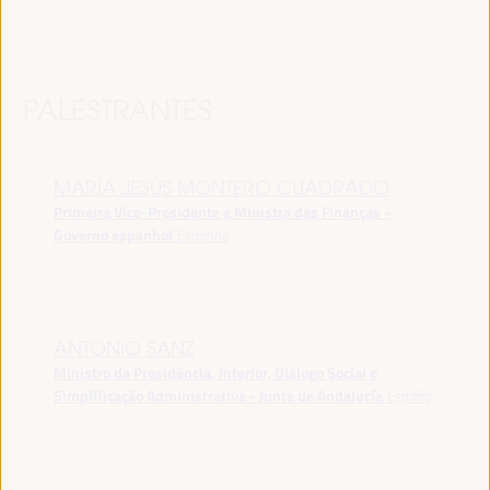
PALESTRANTES
MARÍA JESÚS MONTERO CUADRADO
Primeira Vice-Presidente e Ministra das Finanças -
Governo espanhol
Espanha
ANTONIO SANZ
Ministro da Presidência, Interior, Diálogo Social e
Simplificação Administrativa - Junta de Andalucía
España